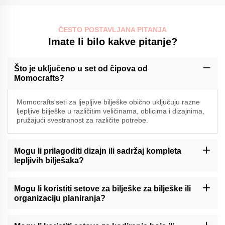
ČESTO POSTAVLJANA PITANJA
Imate li bilo kakve pitanje?
Što je uključeno u set od čipova od
Momocrafts?
Momocrafts'seti za ljepljive bilješke obično uključuju razne
ljepljive bilješke u različitim veličinama, oblicima i dizajnima,
pružajući svestranost za različite potrebe.
Mogu li prilagoditi dizajn ili sadržaj kompleta
lepljivih bilješaka?
Momocraft može ponuditi mogućnosti prilagođavanja za komplete
lepljivih bilješaka. Molimo vas da kontaktirate našu podršku ili
Mogu li koristiti setove za bilješke za bilješke ili
provjerite našu web stranicu za dostupne usluge prilagođavanja.
organizaciju planiranja?
Momocraftove komplete za lepljive bilješke mogu biti korisno
sredstvo za pisanje dnevnika ili organizaciju planera,