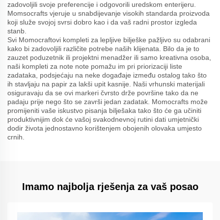
zadovoljili svoje preferencije i odgovorili uredskom enterijeru.
Momsocrafts vjeruje u snabdijevanje visokih standarda proizvoda
koji služe svojoj svrsi dobro kao i da vaš radni prostor izgleda
stanb.
Svi Momocraftovi kompleti za lepljive bilješke pažljivo su odabrani
kako bi zadovoljili različite potrebe naših klijenata. Bilo da je to
zauzet poduzetnik ili projektni menadžer ili samo kreativna osoba,
naši kompleti za note note pomažu im pri priorizaciji liste
zadataka, podsjećaju na neke događaje između ostalog tako što
ih stavljaju na papir za lakši upit kasnije. Naši vrhunski materijali
osiguravaju da se ovi markeri čvrsto drže površine tako da ne
padaju prije nego što se završi jedan zadatak. Momocrafts može
promijeniti vaše iskustvo pisanja bilješaka tako što će ga učiniti
produktivnijim dok će vašoj svakodnevnoj rutini dati umjetnički
dodir života jednostavno korištenjem obojenih olovaka umjesto
crnih.
Imamo najbolja rješenja za vaš posao