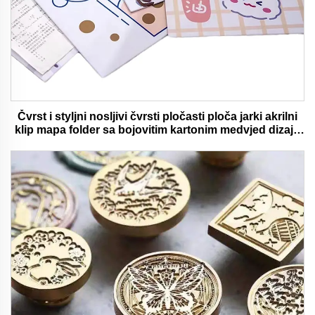
Čvrst i styljni nosljivi čvrsti pločasti ploča jarki akrilni
klip mapa folder sa bojovitim kartonim medvjed dizajn
idealan za ured i školu