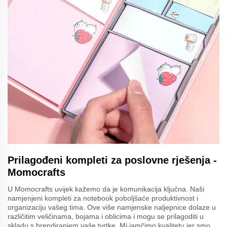
Prilagođeni kompleti za poslovne rješenja -
Momocrafts
U Momocrafts uvijek kažemo da je komunikacija ključna. Naši
namjenjeni kompleti za notebook poboljšaće produktivnost i
organizaciju vašeg tima. Ove više namjenske naljepnice dolaze u
različitim veličinama, bojama i oblicima i mogu se prilagoditi u
skladu s brendiranjem vaše tvrtke. Mi jamčimo kvalitetu jer smo