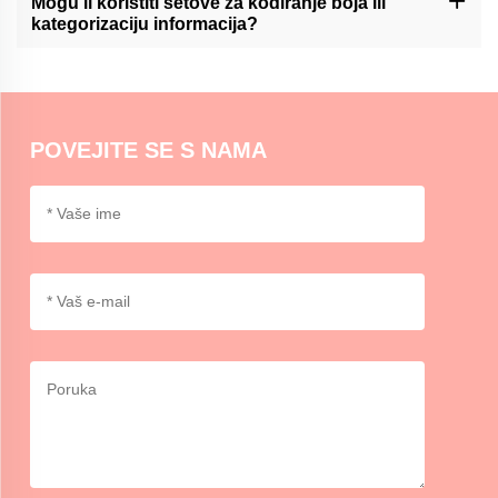
Mogu li koristiti setove za kodiranje boja ili
omogućavajući korisnicima lako dodavanje i pomicanje bilješaka
kategorizaciju informacija?
unutar svojih rasporeda.
Momocraftsovi kompleti za lepljive bilješke idealni su za kodiranje
boja ili kategorizaciju informacija, pružajući organizirani i vizualni
način razlikovanja i naglašavanja važnih detalja.
POVEJITE SE S NAMA