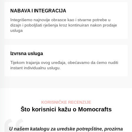
NABAVA I INTEGRACIJA
Integrišemo najnovije obrasce kao i stvarne potrebe u
dizajn i poboljšati rješenja kroz kontinuiran nakon prodaje
usluga
Izvrsna usluga
Tijekom trajanja ovog uređaja, obećavamo da ćemo nuditi
instant individualnu uslugu.
KORISNIČKE RECENZIJE
Što korisnici kažu o Momocrafts
na
Obrazovne ustanove ne mogu bez naljepnica i