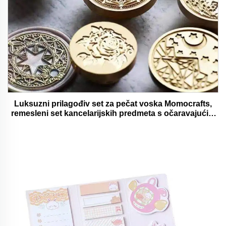
Luksuzni prilagođiv set za pečat voska Momocrafts,
remesleni set kancelarijskih predmeta s očaravajućim
darovima, lijepi i funkcionalni