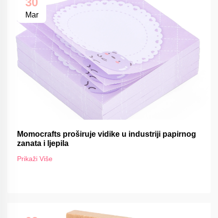
30
Mar
Momocrafts proširuje vidike u industriji papirnog
zanata i ljepila
Prikaži Više