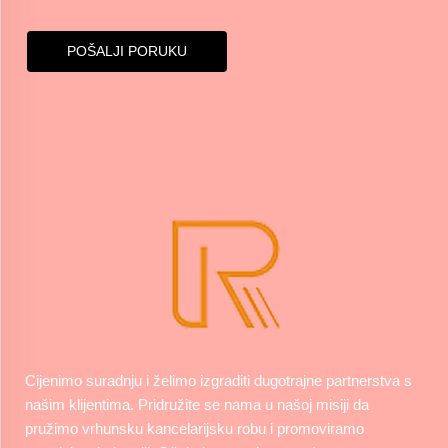
POŠALJI PORUKU
Cijenimo suradnju i želimo izgraditi dugotrajne partnerstva s
našim klijentima. Pridružite se nama u našoj misiji da
pružimo vrhunsku kancelarijsku robu i promoviramo