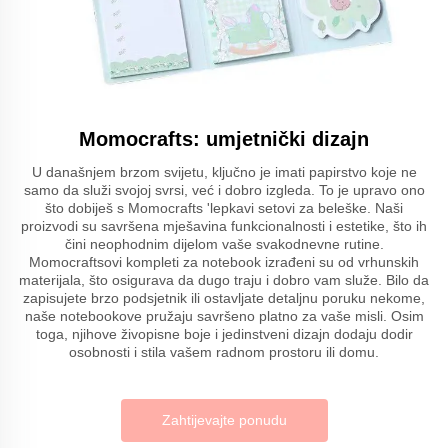
Momocrafts: umjetnički dizajn
U današnjem brzom svijetu, ključno je imati papirstvo koje ne
samo da služi svojoj svrsi, već i dobro izgleda. To je upravo ono
što dobiješ s Momocrafts 'lepkavi setovi za beleške. Naši
proizvodi su savršena mješavina funkcionalnosti i estetike, što ih
čini neophodnim dijelom vaše svakodnevne rutine.
Momocraftsovi kompleti za notebook izrađeni su od vrhunskih
materijala, što osigurava da dugo traju i dobro vam služe. Bilo da
zapisujete brzo podsjetnik ili ostavljate detaljnu poruku nekome,
naše notebookove pružaju savršeno platno za vaše misli. Osim
toga, njihove živopisne boje i jedinstveni dizajn dodaju dodir
osobnosti i stila vašem radnom prostoru ili domu.
Zahtijevajte ponudu