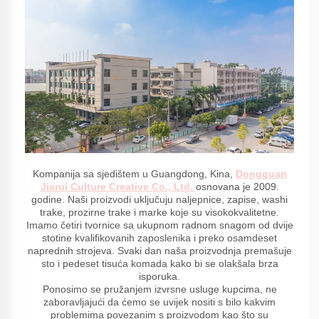
Kompanija sa sjedištem u Guangdong, Kina,
Dongguan
Jiarui Culture Creative Co., Ltd.
osnovana je 2009.
godine. Naši proizvodi uključuju naljepnice, zapise, washi
trake, prozirne trake i marke koje su visokokvalitetne.
Imamo četiri tvornice sa ukupnom radnom snagom od dvije
stotine kvalifikovanih zaposlenika i preko osamdeset
naprednih strojeva. Svaki dan naša proizvodnja premašuje
sto i pedeset tisuća komada kako bi se olakšala brza
isporuka.
Ponosimo se pružanjem izvrsne usluge kupcima, ne
zaboravljajući da ćemo se uvijek nositi s bilo kakvim
problemima povezanim s proizvodom kao što su