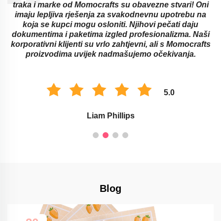
ni
prozirnih traka od Momocrafta! Oni nude genijalne
na
načine za izbjegavanje prepreka u učenju s kojima se
odrasli ili djeca mogu suočiti. Njihovi zapisi i marke
aši
najbolje služe za organizaciju učionice i označavanje
fts
zadataka. Okruženje za učenje poboljšano je ovim
Momocraftovim proizvodima.
5.0
Savannah Taylor
Blog