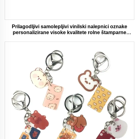
Prilagodljivi samolepljivi vinilski nalepnici oznake
personalizirane visoke kvalitete rolne štamparne
vodootporni trajni