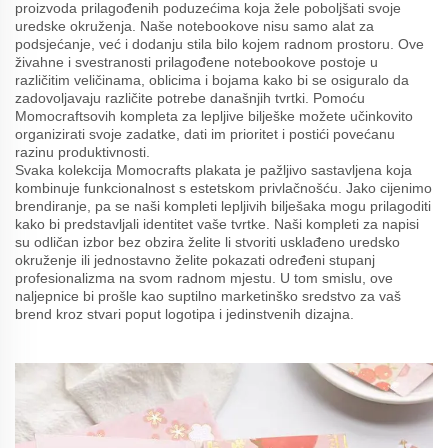
proizvoda prilagođenih poduzećima koja žele poboljšati svoje
uredske okruženja. Naše notebookove nisu samo alat za
podsjećanje, već i dodanju stila bilo kojem radnom prostoru. Ove
živahne i svestranosti prilagođene notebookove postoje u
različitim veličinama, oblicima i bojama kako bi se osiguralo da
zadovoljavaju različite potrebe današnjih tvrtki. Pomoću
Momocraftsovih kompleta za lepljive bilješke možete učinkovito
organizirati svoje zadatke, dati im prioritet i postići povećanu
razinu produktivnosti.
Svaka kolekcija Momocrafts plakata je pažljivo sastavljena koja
kombinuje funkcionalnost s estetskom privlačnošću. Jako cijenimo
brendiranje, pa se naši kompleti lepljivih bilješaka mogu prilagoditi
kako bi predstavljali identitet vaše tvrtke. Naši kompleti za napisi
su odličan izbor bez obzira želite li stvoriti usklađeno uredsko
okruženje ili jednostavno želite pokazati određeni stupanj
profesionalizma na svom radnom mjestu. U tom smislu, ove
naljepnice bi prošle kao suptilno marketinško sredstvo za vaš
brend kroz stvari poput logotipa i jedinstvenih dizajna.