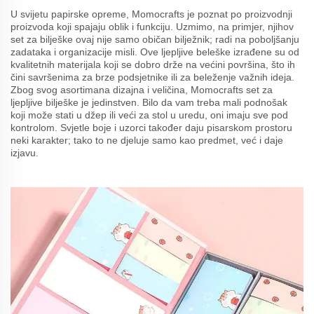
U svijetu papirske opreme, Momocrafts je poznat po proizvodnji
proizvoda koji spajaju oblik i funkciju. Uzmimo, na primjer, njihov
set za bilješke ovaj nije samo običan bilježnik; radi na poboljšanju
zadataka i organizacije misli. Ove ljepljive beleške izrađene su od
kvalitetnih materijala koji se dobro drže na većini površina, što ih
čini savršenima za brze podsjetnike ili za beleženje važnih ideja.
Zbog svog asortimana dizajna i veličina, Momocrafts set za
ljepljive bilješke je jedinstven. Bilo da vam treba mali podnošak
koji može stati u džep ili veći za stol u uredu, oni imaju sve pod
kontrolom. Svjetle boje i uzorci također daju pisarskom prostoru
neki karakter; tako to ne djeluje samo kao predmet, već i daje
izjavu.