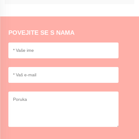
dokumente.
Momocraftsovi vosni pečati mogu se koristiti na kuverte ili laganim
paketima u dekorativne svrhe. Za sigurnu zapečaćivanje može biti
potrebno dodatno ljepilno ili trake.
POVEJITE SE S NAMA