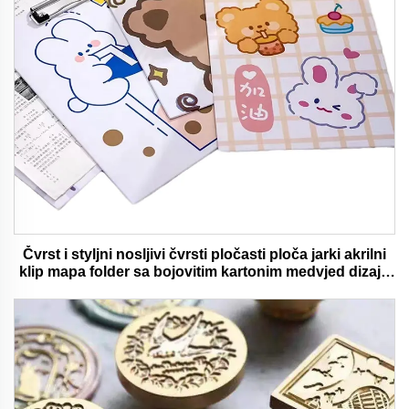
Čvrst i styljni nosljivi čvrsti pločasti ploča jarki akrilni
klip mapa folder sa bojovitim kartonim medvjed dizajn
idealan za ured i školu