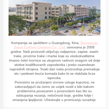
Kompanija sa sjedištem u Guangdong, Kina,
Dongguan
Jiarui Culture Creative Co., Ltd.
osnovana je 2009.
godine. Naši proizvodi uključuju naljepnice, zapise, washi
trake, prozirne trake i marke koje su visokokvalitetne.
Imamo četiri tvornice sa ukupnom radnom snagom od dvije
stotine kvalifikovanih zaposlenika i preko osamdeset
naprednih strojeva. Svaki dan naša proizvodnja premašuje
sto i pedeset tisuća komada kako bi se olakšala brza
isporuka.
Ponosimo se pružanjem izvrsne usluge kupcima, ne
zaboravljajući da ćemo se uvijek nositi s bilo kakvim
problemima povezanim s proizvodom kao što su
odstupanja rezanja, netočnosti boje, greške folije i
smanjena ljepljivost. Učestvujte u promicanju suradnje.