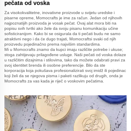
pečata od voska
Za visokokvalitetne, inovativne proizvode u svijetu uredske i
pisarne opreme, Momocrafts je ime za račun. Jedan od njihovih
najpoznatijih proizvoda je vosak pečat. Ovaj alat mora biti na
popisu svih tvrtki ako žele da svoju pisanu komunikaciju učine
sofisticiranijom. Kako bi se osigurala da ti pečati budu ne samo
atraktivni nego i da će dugo trajati, Momocraftsi svaki od njih
proizvedu pojedinačno prema najvišim standardima.
Mi u Momocrafts znamo da kupci imaju različite potrebe i ukuse;
stoga zahtijevaju prilagođene usluge. Naši pečati od voska dolaze
u različitim dizajnima i stilovima, tako da možete odabrati pravi za
svoj identitet brenda ili osobne preferencije. Bilo da ste
korporacija koja pokušava profesionalizirati svoj imidž ili pojedinac
koji želi da se njegova pisma i paketi razlikuju od drugih, onda je
Momocrafts za vas kada je riječ o voskovim pečatima.