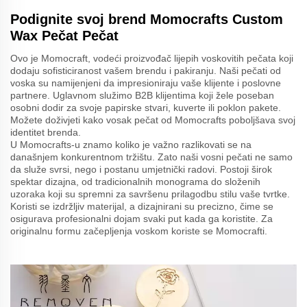
Podignite svoj brend Momocrafts Custom
Wax Pečat Pečat
Ovo je Momocraft, vodeći proizvođač lijepih voskovitih pečata koji
dodaju sofisticiranost vašem brendu i pakiranju. Naši pečati od
voska su namijenjeni da impresioniraju vaše klijente i poslovne
partnere. Uglavnom služimo B2B klijentima koji žele poseban
osobni dodir za svoje papirske stvari, kuverte ili poklon pakete.
Možete doživjeti kako vosak pečat od Momocrafts poboljšava svoj
identitet brenda.
U Momocrafts-u znamo koliko je važno razlikovati se na
današnjem konkurentnom tržištu. Zato naši vosni pečati ne samo
da služe svrsi, nego i postanu umjetnički radovi. Postoji širok
spektar dizajna, od tradicionalnih monograma do složenih
uzoraka koji su spremni za savršenu prilagodbu stilu vaše tvrtke.
Koristi se izdržljiv materijal, a dizajnirani su precizno, čime se
osigurava profesionalni dojam svaki put kada ga koristite. Za
originalnu formu začepljenja voskom koriste se Momocrafti.