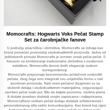
Momocrafts: Hogwarts Voks Pečat Stamp
Set za čarobnjačke fanove
U području pisarništva i obrtništva, Momocrafts se izdvaja kao
brend posvećen proizvodnji visokokvalitetnih proizvoda. Jedna od
jedinstvenih ponuda Momocrafts je izvrstan vosak pečat pečat. S
fokusom na kombiniranje tradicionalne obrtništva s modernom
estetikom, Momocrafts donosi dodir elegancije svakom
korespondenciji.
Momocrafts prepoznaje bezvremensku privlačnost voskovitih
pečata, zbog čega smo integrirali ovu umjetničku formu u naš
asortiman proizvoda. Naši vosni pečatovi dizajnirani su sa
složenih detalja i visokokvalitetnim materijalima, osiguravajući
savršeni pečat svaki put. Bilo da šaljete pozivnice, osobna pisma
ili dodate poseban dodatak svojim zapisicama i naljepnicama,
Momocraftsovi voskani pečati dodaju dodatak sofisticiranosti i
personaliziranog stila vašim komunikacijama. Kao brend koji cijeni
funkcionalnost i estetiku, naše voske pečate su dokaz naše