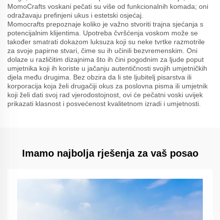
MomoCrafts voskani pečati su više od funkcionalnih komada; oni
odražavaju prefinjeni ukus i estetski osjećaj.
Momocrafts prepoznaje koliko je važno stvoriti trajna sjećanja s
potencijalnim klijentima. Upotreba čvršćenja voskom može se
također smatrati dokazom luksuza koji su neke tvrtke razmotrile
za svoje papirne stvari, čime su ih učinili bezvremenskim. Oni
dolaze u različitim dizajnima što ih čini pogodnim za ljude poput
umjetnika koji ih koriste u jačanju autentičnosti svojih umjetničkih
djela među drugima. Bez obzira da li ste ljubitelj pisarstva ili
korporacija koja želi drugačiji okus za poslovna pisma ili umjetnik
koji želi dati svoj rad vjerodostojnost, ovi će pečatni voski uvijek
prikazati klasnost i posvećenost kvalitetnom izradi i umjetnosti.
Imamo najbolja rješenja za vaš posao