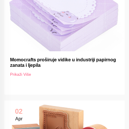
Momocrafts proširuje vidike u industriji papirnog
zanata i ljepila
Prikaži Više
02
Apr