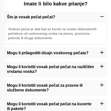
Imate li bilo kakve pitanje?
Što je vosak pečat pečat?
Voskovi pečat je alat koji se koristi za izradu dekorativnih
pečatova od rastvorenog voska na pisma, pozivnice,
potvrde ili druge dokumente.
Mogu li prilagoditi dizajn voskovog pečata?
Momocraft može ponuditi mogućnosti prilagođavanja za vosak
pečat pečat. Molimo vas da kontaktirate našu podršku ili provjerite
Mogu li koristiti vosak pečat pečat na različitim
našu web stranicu za dostupne usluge prilagođavanja.
vrstama voska?
Momocraftsovi vosni pečatovi općenito su kompatibilni s različitim
vrstama pečatnog voska, uključujući tradicionalne vosne štapove
Mogu li koristiti vosak pečat za pravne ili
ili moderni ljepljivi vosak.
službene dokumente?
Momocraftski vosni pečati mogu dodati dekorativni dodir pravnim
ili službenim dokumentima. Međutim, preporučuje se poštovanje
Mogu li koristiti vosak pečat pečat na kuverte
posebnih propisa ili smjernica u vezi s pečatima za takve
ili pakete?