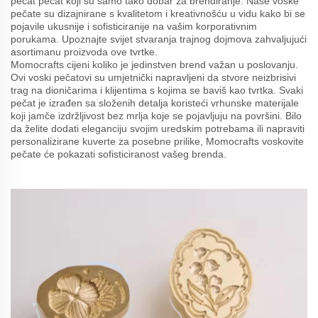
pečat pečat koji su samo tako dobar za brendiranje. Naše voske
pečate su dizajnirane s kvalitetom i kreativnošću u vidu kako bi se
pojavile ukusnije i sofisticiranije na vašim korporativnim
porukama. Upoznajte svijet stvaranja trajnog dojmova zahvaljujući
asortimanu proizvoda ove tvrtke.
Momocrafts cijeni koliko je jedinstven brend važan u poslovanju.
Ovi voski pečatovi su umjetnički napravljeni da stvore neizbrisivi
trag na dioničarima i klijentima s kojima se baviš kao tvrtka. Svaki
pečat je izrađen sa složenih detalja koristeći vrhunske materijale
koji jamče izdržljivost bez mrlja koje se pojavljuju na površini. Bilo
da želite dodati eleganciju svojim uredskim potrebama ili napraviti
personalizirane kuverte za posebne prilike, Momocrafts voskovite
pečate će pokazati sofisticiranost vašeg brenda.