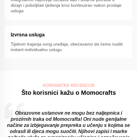
dizajn i poboljšati rješenja kroz kontinuiran nakon prodaje
usluga
Izvrsna usluga
Tijekom trajanja ovog uređaja, obećavamo da ćemo nuditi
instant individualnu uslugu.
KORISNIČKE RECENZIJE
Što korisnici kažu o Momocrafts
Obrazovne ustanove ne mogu bez naljepnica i
prozirnih traka od Momocrafta! Oni nude genijalne
načine za izbjegavanje prepreka u učenju s kojima se
odrasli ili djeca mogu suočiti. Njihovi zapisi i marke