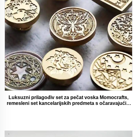
Luksuzni prilagođiv set za pečat voska Momocrafts,
remesleni set kancelarijskih predmeta s očaravajućim
darovima, lijepi i funkcionalni