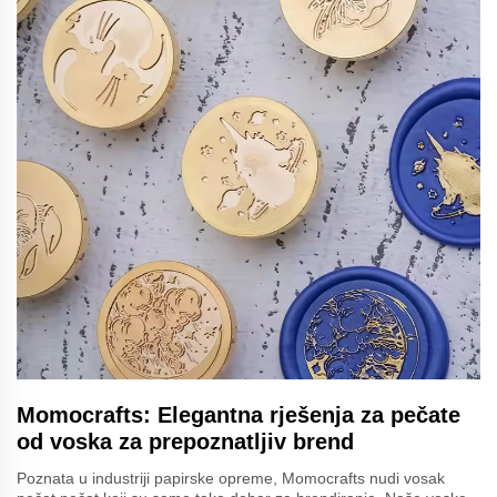
Momocrafts: Elegantna rješenja za pečate
od voska za prepoznatljiv brend
Poznata u industriji papirske opreme, Momocrafts nudi vosak