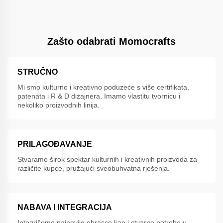
Zašto odabrati Momocrafts
STRUČNO
Mi smo kulturno i kreativno poduzeće s više certifikata,
patenata i R & D dizajnera. Imamo vlastitu tvornicu i
nekoliko proizvodnih linija.
PRILAGOĐAVANJE
Stvaramo širok spektar kulturnih i kreativnih proizvoda za
različite kupce, pružajući sveobuhvatna rješenja.
NABAVA I INTEGRACIJA
Integrišemo najnovije obrasce kao i stvarne potrebe u