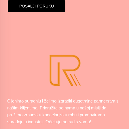
POŠALJI PORUKU
Cijenimo suradnju i želimo izgraditi dugotrajne partnerstva s
našim klijentima. Pridružite se nama u našoj misiji da
pružimo vrhunsku kancelarijsku robu i promoviramo
suradnju u industriji. Očekujemo rad s vama!