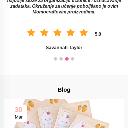
najbolje služe za organizaciju učionice i označavanje
zadataka. Okruženje za učenje poboljšano je ovim
Momocraftovim proizvodima.
5.0
Savannah Taylor
Blog
30
Mar