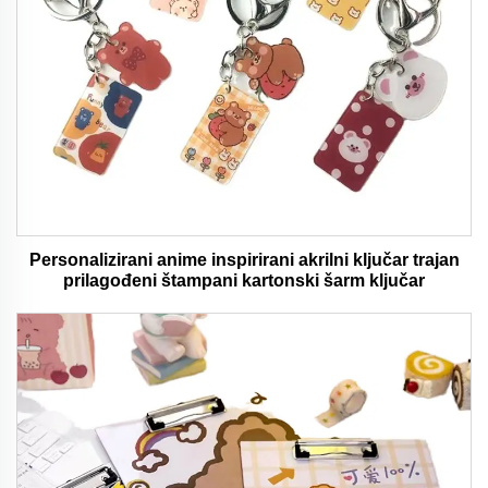
Personalizirani anime inspirirani akrilni ključar trajan
prilagođeni štampani kartonski šarm ključar