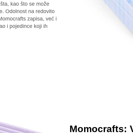
ušta, kao što se može
e. Odolnost na redovito
Momocrafts zapisa, već i
 i pojedince koji ih
Momocrafts: V