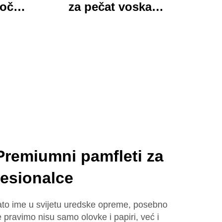
loča
za pečat voska
 mapa
Momocrafts, remesleni
tim
set kancelarijskih
jed
predmeta s
ured i
očaravajućim darovima,
lijepi i funkcionalni
Premiumni pamfleti za
fesionalce
to ime u svijetu uredske opreme, posebno
ravimo nisu samo olovke i papiri, već i