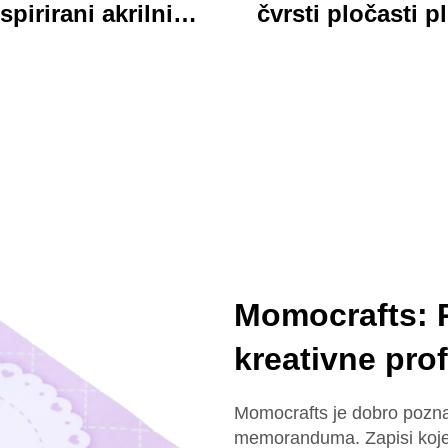
spirirani akrilni
čvrsti pločasti p
ključar trajan
jarki akrilni klip
lagođeni štampani
folder sa bojovi
onski šarm ključar
kartonim medv
dizajn idealan za 
školu
Momocrafts: 
kreativne pro
Momocrafts je dobro pozna
memoranduma. Zapisi koje p