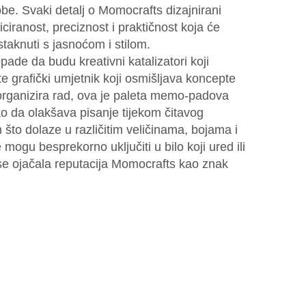
obe. Svaki detalj o Momocrafts dizajnirani
iranost, preciznost i praktičnost koja će
staknuti s jasnoćom i stilom.
de da budu kreativni katalizatori koji
te grafički umjetnik koji osmišljava koncepte
i organizira rad, ova je paleta memo-padova
o da olakšava pisanje tijekom čitavog
što dolaze u različitim veličinama, bojama i
mogu besprekorno uključiti u bilo koji ured ili
 se ojačala reputacija Momocrafts kao znak