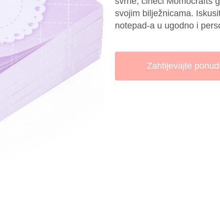
svrhe, čineći Momocrafts go-
svojim bilježnicama. Iskusi
notepad-a u ugodno i perso
Zahtijevajte ponud