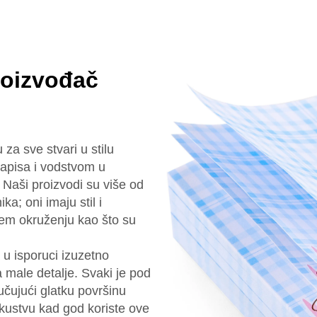
roizvođač
za sve stvari u stilu
apisa i vodstvom u
. Naši proizvodi su više od
ka; oni imaju stil i
ojem okruženju kao što su
u isporuci izuzetno
 male detalje. Svaki je pod
učujući glatku površinu
kustvu kad god koriste ove