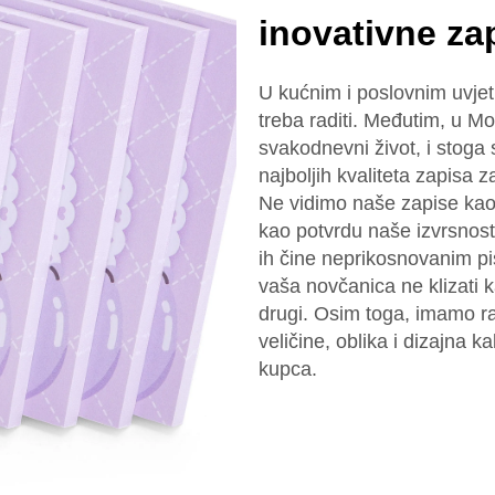
inovativne za
U kućnim i poslovnim uvje
treba raditi. Međutim, u M
svakodnevni život, i stoga
najboljih kvaliteta zapisa z
Ne vidimo naše zapise kao
kao potvrdu naše izvrsnosti
ih čine neprikosnovanim p
vaša novčanica ne klizati ka
drugi. Osim toga, imamo r
veličine, oblika i dizajna ka
kupca.