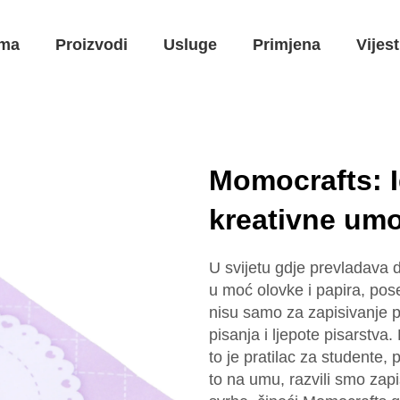
ma
Proizvodi
Usluge
Primjena
Vijest
Momocrafts: I
kreativne um
U svijetu gdje prevladava d
u moć olovke i papira, pose
nisu samo za zapisivanje p
pisanja i ljepote pisarstva
to je pratilac za studente,
to na umu, razvili smo zapi