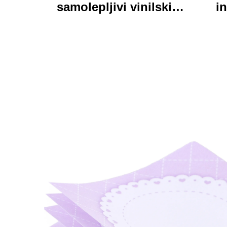
samolepljivi vinilski
in
nalepnici oznake
personalizirane visoke
pri
kvalitete rolne
kart
štamparne vodootporni
trajni