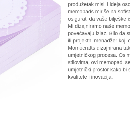
produžetak misli i ideja os
memopads miriše na sofistic
osigurati da vaše bilješke i
Mi dizajniramo naše memopa
povećavaju izlaz. Bilo da s
ili projektni menadžer koj
Momocrafts dizajnirana tak
umjetničkog procesa. Osim 
stilovima, ovi memopadi se 
umjetnički prostor kako bi
kvalitete i inovacija.