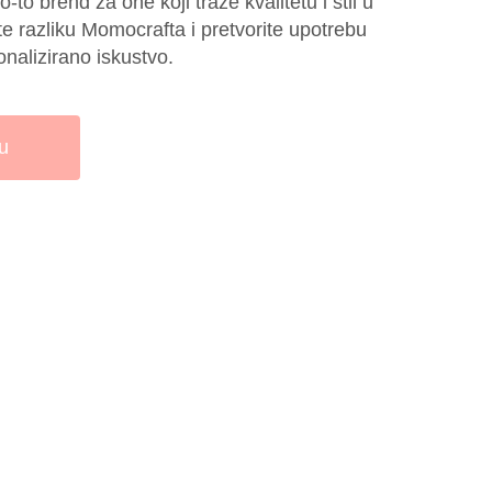
to brend za one koji traže kvalitetu i stil u
te razliku Momocrafta i pretvorite upotrebu
nalizirano iskustvo.
u