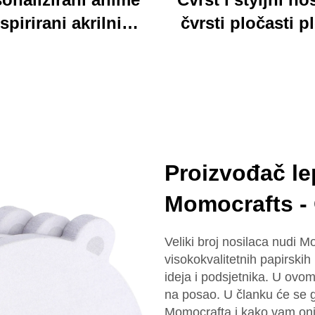
spirirani akrilni
čvrsti pločasti p
ključar trajan
jarki akrilni klip
lagođeni štampani
folder sa bojovi
onski šarm ključar
kartonim medv
dizajn idealan za 
školu
Proizvođač lep
Momocrafts - 
Veliki broj nosilaca nudi 
visokokvalitetnih papirskih
ideja i podsjetnika. U ovom
na posao. U članku će se g
Momocrafta i kako vam oni