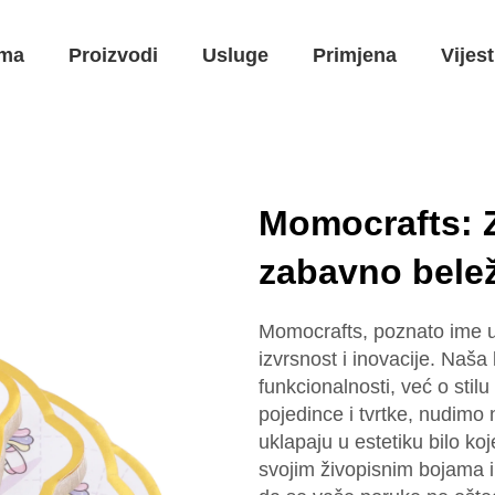
ma
Proizvodi
Usluge
Primjena
Vijest
Momocrafts: 
zabavno bele
Momocrafts, poznato ime u 
izvrsnost i inovacije. Naša 
funkcionalnosti, već o stilu
pojedince i tvrtke, nudimo n
uklapaju u estetiku bilo ko
svojim živopisnim bojama i 