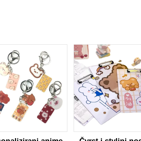
onalizirani anime
Čvrst i styljni nos