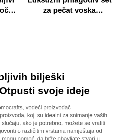
loča
za pečat voska
 mapa
Momocrafts, remesleni
tim
set kancelarijskih
jed
predmeta s
ured i
očaravajućim darovima,
lijepi i funkcionalni
ljivih bilješki
Otpusti svoje ideje
Momocrafts, vodeći proizvođač
 proizvoda, koji su idealni za snimanje vaših
 slučaju, ako je potrebno, možete se vratiti
ovoriti o različitim vrstama namještaja od
 mogu pomoći da brže obavljate stvari u