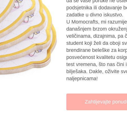
da se vaše poruke ne ošteć
podsjetnika ili dodavanje 
zadatke u divno iskustvo.
U Momocrafts, mi razumije
današnjem brzom okruženju
veličinama, dizajnima, pa č
student koji želi da oboji sv
brendirane beleške za kor
posvećenost kvalitetu osig
test vremena, što nas čini
bilješaka. Dakle, oživite s
naljepnicama!
Zahtijevajte ponud