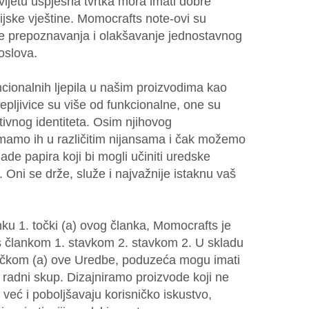
jetu uspješna tvrtka mora imati dobre
ijske vještine. Momocrafts note-ovi su
je prepoznavanja i olakšavanje jednostavnog
oslova.
ionalnih ljepila u našim proizvodima kao
jepljivice su više od funkcionalne, one su
tivnog identiteta. Osim njihovog
imamo ih u različitim nijansama i čak možemo
ade papira koji bi mogli učiniti uredske
 Oni se drže, služe i najvažnije istaknu vaš
ku 1. točki (a) ovog članka, Momocrafts je
s člankom 1. stavkom 2. stavkom 2. U skladu
očkom (a) ove Uredbe, poduzeća mogu imati
radni skup. Dizajniramo proizvode koji ne
 već i poboljšavaju korisničko iskustvo,