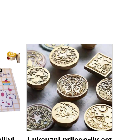
ljivi
Luksuzni prilagođiv set