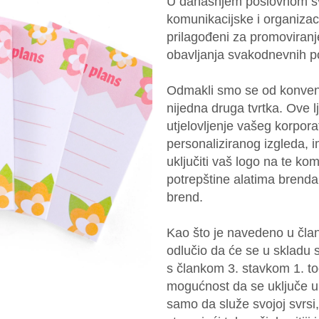
U današnjem poslovnom svi
komunikacijske i organizac
prilagođeni za promoviran
obavljanja svakodnevnih p
Odmakli smo se od konvenc
nijedna druga tvrtka. Ove l
utjelovljenje vašeg korpora
personaliziranog izgleda, 
uključiti vaš logo na te kom
potrepštine alatima brenda.
brend.
Kao što je navedeno u član
odlučio da će se u skladu 
s člankom 3. stavkom 1. t
mogućnost da se uključe u 
samo da služe svojoj svrsi,