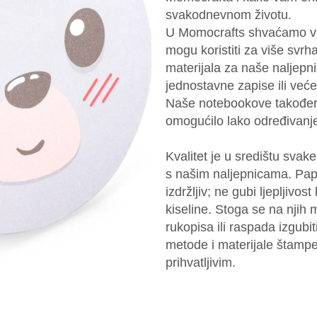
svakodnevnom životu.
U Momocrafts shvaćamo va
mogu koristiti za više svrha
materijala za naše naljep
jednostavne zapise ili veće
Naše notebookove također
omogućilo lako određivanje
Kvalitet je u središtu sva
s našim naljepnicama. Papir
izdržljiv; ne gubi ljepljivo
kiseline. Stoga se na njih
rukopisa ili raspada izgubi
metode i materijale štampe
prihvatljivim.