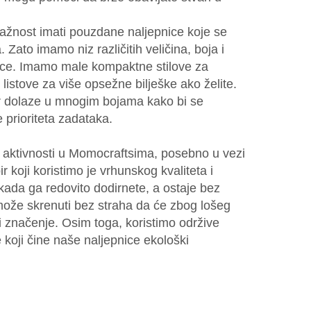
žnost imati pouzdane naljepnice koje se
. Zato imamo niz različitih veličina, boja i
nice. Imamo male kompaktne stilove za
 listove za više opsežne bilješke ako želite.
 dolaze u mnogim bojama kako bi se
 prioriteta zadataka.
ke aktivnosti u Momocraftsima, posebno u vezi
 koji koristimo je vrhunskog kvaliteta i
st kada ga redovito dodirnete, a ostaje bez
 može skrenuti bez straha da će zbog lošeg
ti značenje. Osim toga, koristimo održive
 koji čine naše naljepnice ekološki