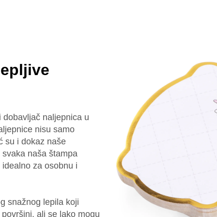
jepljive
 dobavljač naljepnica u
aljepnice nisu samo
ć su i dokaz naše
je svaka naša štampa
je idealno za osobnu i
 snažnog lepila koji
površini, ali se lako mogu