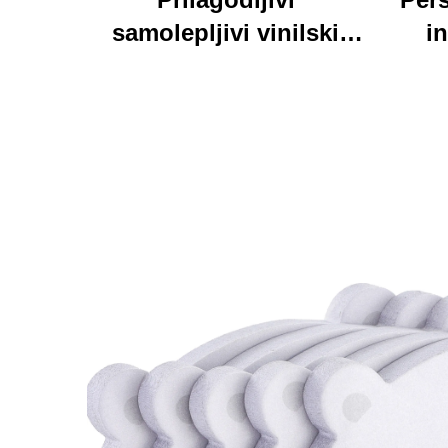
samolepljivi vinilski
in
nalepnici oznake
personalizirane visoke
pri
kvalitete rolne
kart
štamparne vodootporni
trajni