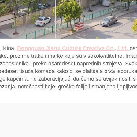
, Kina,
Dongguan Jiarui Culture Creative Co., Ltd.
os
rake, prozirne trake i marke koje su visokokvalitetne. I
h zaposlenika i preko osamdeset naprednih strojeva. Svak
pedeset tisuća komada kako bi se olakšala brza isporuka
e kupcima, ne zaboravljajući da ćemo se uvijek nositi 
anja, netočnosti boje, greške folije i smanjena ljepljivo