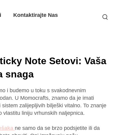
i
Kontaktirajte Nas
icky Note Setovi: Vaša
a snaga
amo i budemo u toku s svakodnevnim
hodan. U Momocrafts, znamo da je imati
sistem zalijepljivih bilješki vitalno. To znanje
 vlastitu liniju vrhunskih naljepnica.
ješaka
ne samo da se brzo podsjetite ili da