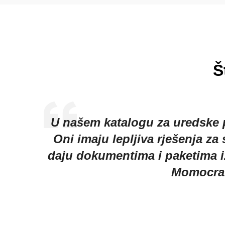
Š
tvari!
Obrazovne ustanove ne mogu 
pečati
načine za izbjegavanje preprek
, ali s
marke najbolje služe za o
pobo