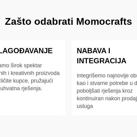
Zašto odabrati Momocrafts
ILAGOĐAVANJE
NABAVA I
INTEGRACIJA
amo širok spektar
nih i kreativnih proizvoda
Integrišemo najnovije o
ličite kupce, pružajući
kao i stvarne potrebe u d
uhvatna rješenja.
poboljšati rješenja kroz
kontinuiran nakon proda
usluga