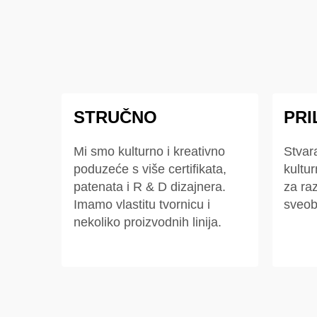
STRUČNO
PR
Mi smo kulturno i kreativno
Stvar
poduzeće s više certifikata,
kultur
patenata i R & D dizajnera.
za raz
Imamo vlastitu tvornicu i
sveob
nekoliko proizvodnih linija.