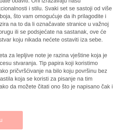
ebate obaviti. Oni izražavaju našu
ionalnosti i stilu. Svaki set se sastoji od više
i boja, što vam omogućuje da ih prilagodite i
obzira na to da li označavate stranice u važnoj
uprugu ili se podsjećate na sastanak, ove će
 stvar koju nikada nećete ostaviti iza sebe.
a za lepljive note je razina vještine koja je
cesu stvaranja. Tip papira koji koristimo
lako pričvršćivanje na bilo koju površinu bez
tila koja se koristi za pisanje na tim
ako da možete čitati ono što je napisano čak i
u