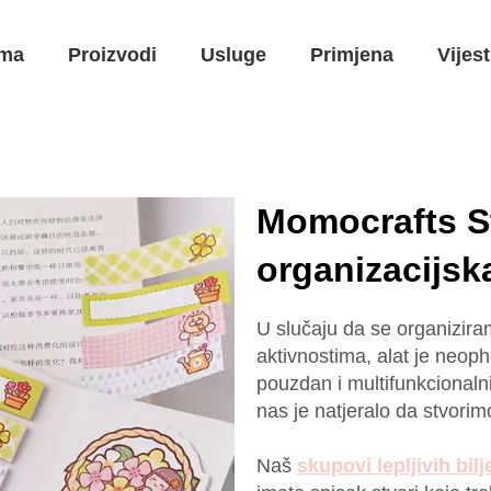
ma
Proizvodi
Usluge
Primjena
Vijest
Momocrafts St
organizacijsk
U slučaju da se organizir
aktivnostima, alat je neop
pouzdan i multifunkcionalni 
nas je natjeralo da stvorimo
Naš
skupovi lepljivih bil