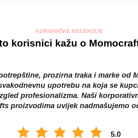
KORISNIČKE RECENZIJE
to korisnici kažu o Momocraf
bez naljepnica i prozirnih traka od Mo
a u učenju s kojima se odrasli ili djeca
rganizaciju učionice i označavanje zad
ljšano je ovim Momocraftovim proizvo
5.0