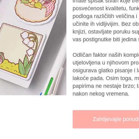
imate spisak stvari koje tr
posvećenost kvalitetu, funkc
podloga različitih veličina 
učinite ih vidljivijim. Bez 
knjizi, ostavljate poruku s
vas postignutke biti jedina
Odličan faktor naših komplet
utjelovljena u njihovom pro
osigurava glatko pisanje i 
lakoće pada. Osim toga, mas
papirima ne nestaje brzo; t
nakon nekog vremena.
Zahtijevajte ponud