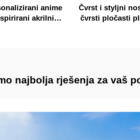
onalizirani anime
Čvrst i styljni nos
spirirani akrilni
čvrsti pločasti p
ključar trajan
jarki akrilni klip
lagođeni štampani
folder sa bojovi
onski šarm ključar
kartonim medv
dizajn idealan za 
školu
o najbolja rješenja za vaš 