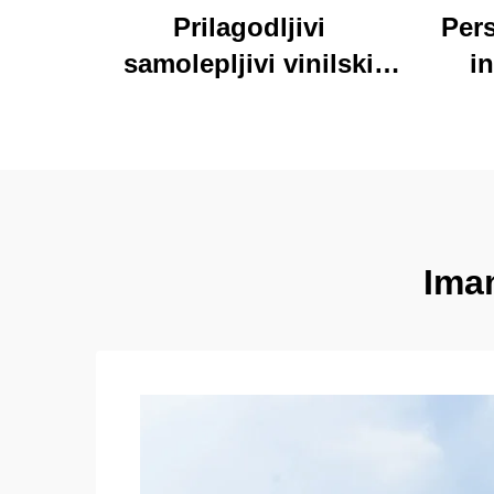
Prilagodljivi
Pers
samolepljivi vinilski
in
nalepnici oznake
personalizirane visoke
pri
kvalitete rolne
kart
štamparne vodootporni
trajni
Imam