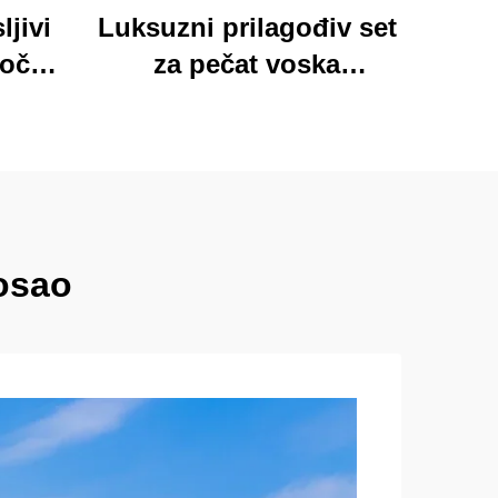
ljivi
Luksuzni prilagođiv set
loča
za pečat voska
 mapa
Momocrafts, remesleni
tim
set kancelarijskih
jed
predmeta s
ured i
očaravajućim darovima,
lijepi i funkcionalni
posao