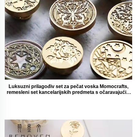
Luksuzni prilagođiv set za pečat voska Momocrafts,
remesleni set kancelarijskih predmeta s očaravajućim
darovima, lijepi i funkcionalni