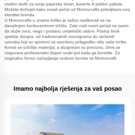
osobni dodir za svoje papirske stvari, kuverte ili poklon pakete.
Možete doživjeti kako vosak pečat od Momocrafts poboljšava svoj
identitet brenda.
U Momocrafts-u znamo koliko je važno razlikovati se na
današnjem konkurentnom tržištu. Zato naši vosni pečati ne samo
da služe svrsi, nego i postanu umjetnički radovi. Postoji širok
spektar dizajna, od tradicionalnih monograma do složenih
uzoraka koji su spremni za savršenu prilagodbu stilu vaše tvrtke.
Koristi se izdržljiv materijal, a dizajnirani su precizno, čime se
osigurava profesionalni dojam svaki put kada ga koristite. Za
originalnu formu začepljenja voskom koriste se Momocrafti.
Imamo najbolja rješenja za vaš posao