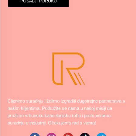
POŠALJI PORUKU
Cijenimo suradnju i želimo izgraditi dugotrajne partnerstva s
našim klijentima. Pridružite se nama u našoj misiji da
pružimo vrhunsku kancelarijsku robu i promoviramo
suradnju u industriji. Očekujemo rad s vama!