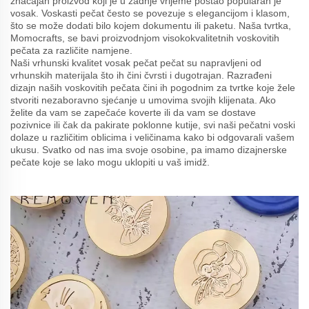
značajan proizvod koji je u zadnje vrijeme postao popularan je
vosak. Voskasti pečat često se povezuje s elegancijom i klasom,
što se može dodati bilo kojem dokumentu ili paketu. Naša tvrtka,
Momocrafts, se bavi proizvodnjom visokokvalitetnih voskovitih
pečata za različite namjene.
Naši vrhunski kvalitet vosak pečat pečat su napravljeni od
vrhunskih materijala što ih čini čvrsti i dugotrajan. Razrađeni
dizajn naših voskovitih pečata čini ih pogodnim za tvrtke koje žele
stvoriti nezaboravno sjećanje u umovima svojih klijenata. Ako
želite da vam se zapečaće koverte ili da vam se dostave
pozivnice ili čak da pakirate poklonne kutije, svi naši pečatni voski
dolaze u različitim oblicima i veličinama kako bi odgovarali vašem
ukusu. Svatko od nas ima svoje osobine, pa imamo dizajnerske
pečate koje se lako mogu uklopiti u vaš imidž.