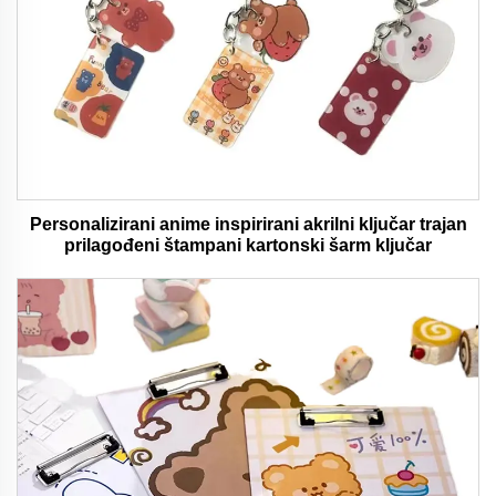
Personalizirani anime inspirirani akrilni ključar trajan
prilagođeni štampani kartonski šarm ključar