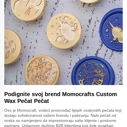
Podignite svoj brend Momocrafts Custom
Wax Pečat Pečat
Ovo je Momocraft, vodeći proizvođač lijepih voskovitih pečata koji
dodaju sofisticiranost vašem brendu i pakiranju. Naši pečati od
voska su namijenjeni da impresioniraju vaše klijente i poslovne
partnere. Uglavnom služimo B2B klijentima koji žele poseban