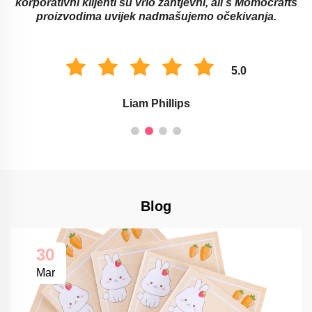
korporativni klijenti su vrlo zahtjevni, ali s Momocrafts
proizvodima uvijek nadmašujemo očekivanja.
5.0
Liam Phillips
Blog
30
Mar