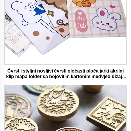
Čvrst i styljni nosljivi čvrsti pločasti ploča jarki akrilni
klip mapa folder sa bojovitim kartonim medvjed dizajn
idealan za ured i školu