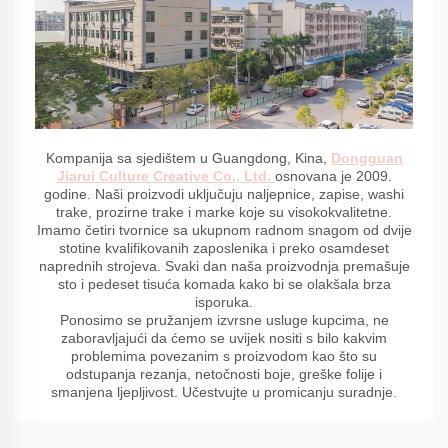
Kompanija sa sjedištem u Guangdong, Kina,
Dongguan
Jiarui Culture Creative Co., Ltd.
osnovana je 2009.
godine. Naši proizvodi uključuju naljepnice, zapise, washi
trake, prozirne trake i marke koje su visokokvalitetne.
Imamo četiri tvornice sa ukupnom radnom snagom od dvije
stotine kvalifikovanih zaposlenika i preko osamdeset
naprednih strojeva. Svaki dan naša proizvodnja premašuje
sto i pedeset tisuća komada kako bi se olakšala brza
isporuka.
Ponosimo se pružanjem izvrsne usluge kupcima, ne
zaboravljajući da ćemo se uvijek nositi s bilo kakvim
problemima povezanim s proizvodom kao što su
odstupanja rezanja, netočnosti boje, greške folije i
smanjena ljepljivost. Učestvujte u promicanju suradnje.