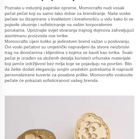
Poznata u industriji papirske opreme, Momocrafts nudi vosak
pečat pečat koji su samo tako dobar za brendiranje. Naše voske
pečate su dizajnirane s kvalitetom i kreativnošću u vidu kako bi se
pojavile ukusnije i sofisticiranije na vašim korporativnim
porukama. Upoznajte svijet stvaranja trajnog dojmova zahvaljujući
asortimanu proizvoda ove tvrtke.
Momocrafts cijeni koliko je jedinstven brend važan u poslovanju.
Ovi voski pečatovi su umjetnički napravljeni da stvore neizbrisivi
trag na dioničarima i klijentima s kojima se baviš kao tvrtka. Svaki
pečat je izrađen sa složenih detalja koristeći vrhunske materijale
koji jamče izdržljivost bez mrlja koje se pojavljuju na površini. Bilo
da želite dodati eleganciju svojim uredskim potrebama ili napraviti
personalizirane kuverte za posebne prilike, Momocrafts voskovite
pečate će pokazati sofisticiranost vašeg brenda.