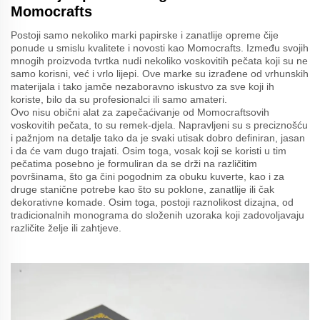
Momocrafts
Postoji samo nekoliko marki papirske i zanatlije opreme čije
ponude u smislu kvalitete i novosti kao Momocrafts. Između svojih
mnogih proizvoda tvrtka nudi nekoliko voskovitih pečata koji su ne
samo korisni, već i vrlo lijepi. Ove marke su izrađene od vrhunskih
materijala i tako jamče nezaboravno iskustvo za sve koji ih
koriste, bilo da su profesionalci ili samo amateri.
Ovo nisu obični alat za zapečaćivanje od Momocraftsovih
voskovitih pečata, to su remek-djela. Napravljeni su s preciznošću
i pažnjom na detalje tako da je svaki utisak dobro definiran, jasan
i da će vam dugo trajati. Osim toga, vosak koji se koristi u tim
pečatima posebno je formuliran da se drži na različitim
površinama, što ga čini pogodnim za obuku kuverte, kao i za
druge stanične potrebe kao što su poklone, zanatlije ili čak
dekorativne komade. Osim toga, postoji raznolikost dizajna, od
tradicionalnih monograma do složenih uzoraka koji zadovoljavaju
različite želje ili zahtjeve.