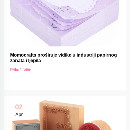
Momocrafts proširuje vidike u industriji papirnog
zanata i ljepila
Prikaži Više
02
Apr