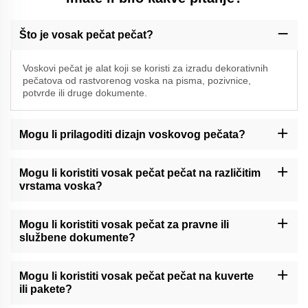
Što je vosak pečat pečat?
Voskovi pečat je alat koji se koristi za izradu dekorativnih
pečatova od rastvorenog voska na pisma, pozivnice,
potvrde ili druge dokumente.
Mogu li prilagoditi dizajn voskovog pečata?
Momocraft može ponuditi mogućnosti prilagođavanja za vosak
pečat pečat. Molimo vas da kontaktirate našu podršku ili provjerite
Mogu li koristiti vosak pečat pečat na različitim
našu web stranicu za dostupne usluge prilagođavanja.
vrstama voska?
Momocraftsovi vosni pečatovi općenito su kompatibilni s različitim
vrstama pečatnog voska, uključujući tradicionalne vosne štapove
Mogu li koristiti vosak pečat za pravne ili
ili moderni ljepljivi vosak.
službene dokumente?
Momocraftski vosni pečati mogu dodati dekorativni dodir pravnim
ili službenim dokumentima. Međutim, preporučuje se poštovanje
Mogu li koristiti vosak pečat pečat na kuverte
posebnih propisa ili smjernica u vezi s pečatima za takve
ili pakete?
dokumente.