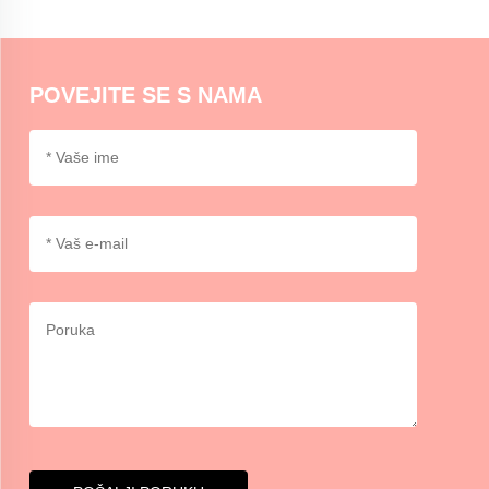
Momocraftsovi vosni pečati mogu se koristiti na kuverte ili laganim
paketima u dekorativne svrhe. Za sigurnu zapečaćivanje može biti
potrebno dodatno ljepilno ili trake.
POVEJITE SE S NAMA