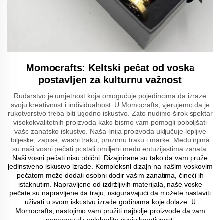
Momocrafts: Keltski pečat od voska
postavljen za kulturnu važnost
Rudarstvo je umjetnost koja omogućuje pojedincima da izraze
svoju kreativnost i individualnost. U Momocrafts, vjerujemo da je
rukotvorstvo treba biti ugodno iskustvo. Zato nudimo širok spektar
visokokvalitetnih proizvoda kako bismo vam pomogli poboljšati
vaše zanatsko iskustvo. Naša linija proizvoda uključuje lepljive
bilješke, zapise, washi traku, prozirnu traku i marke. Među njima
su naši vosni pečati postali omiljeni među entuzijastima zanata.
Naši vosni pečati nisu obični. Dizajnirane su tako da vam pruže
jedinstveno iskustvo izrade. Kompleksni dizajn na našim voskovim
pečatom može dodati osobni dodir vašim zanatima, čineći ih
istaknutim. Napravljene od izdržljivih materijala, naše voske
pečate su napravljene da traju, osiguravajući da možete nastaviti
uživati u svom iskustvu izrade godinama koje dolaze. U
Momocrafts, nastojimo vam pružiti najbolje proizvode da vam
pomognu da oslobodite svoju kreativnost.