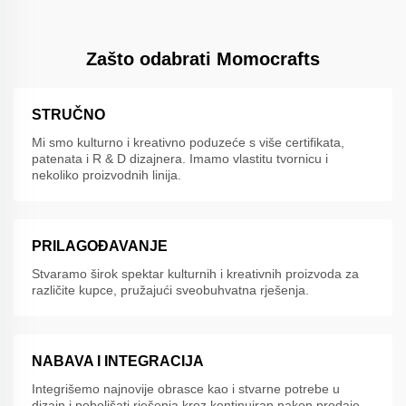
Zašto odabrati Momocrafts
STRUČNO
Mi smo kulturno i kreativno poduzeće s više certifikata,
patenata i R & D dizajnera. Imamo vlastitu tvornicu i
nekoliko proizvodnih linija.
PRILAGOĐAVANJE
Stvaramo širok spektar kulturnih i kreativnih proizvoda za
različite kupce, pružajući sveobuhvatna rješenja.
NABAVA I INTEGRACIJA
Integrišemo najnovije obrasce kao i stvarne potrebe u
dizajn i poboljšati rješenja kroz kontinuiran nakon prodaje