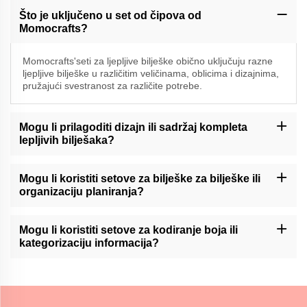
Što je uključeno u set od čipova od
Momocrafts?
Momocrafts'seti za ljepljive bilješke obično uključuju razne
ljepljive bilješke u različitim veličinama, oblicima i dizajnima,
pružajući svestranost za različite potrebe.
Mogu li prilagoditi dizajn ili sadržaj kompleta
lepljivih bilješaka?
Momocraft može ponuditi mogućnosti prilagođavanja za komplete
lepljivih bilješaka. Molimo vas da kontaktirate našu podršku ili
Mogu li koristiti setove za bilješke za bilješke ili
provjerite našu web stranicu za dostupne usluge prilagođavanja.
organizaciju planiranja?
Momocraftove komplete za lepljive bilješke mogu biti korisno
sredstvo za pisanje dnevnika ili organizaciju planera,
Mogu li koristiti setove za kodiranje boja ili
omogućavajući korisnicima lako dodavanje i pomicanje bilješaka
kategorizaciju informacija?
unutar svojih rasporeda.
Momocraftsovi kompleti za lepljive bilješke idealni su za kodiranje
boja ili kategorizaciju informacija, pružajući organizirani i vizualni
način razlikovanja i naglašavanja važnih detalja.