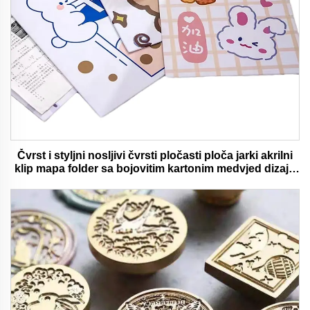
Čvrst i styljni nosljivi čvrsti pločasti ploča jarki akrilni
klip mapa folder sa bojovitim kartonim medvjed dizajn
idealan za ured i školu