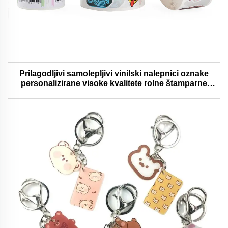
Prilagodljivi samolepljivi vinilski nalepnici oznake
personalizirane visoke kvalitete rolne štamparne
vodootporni trajni