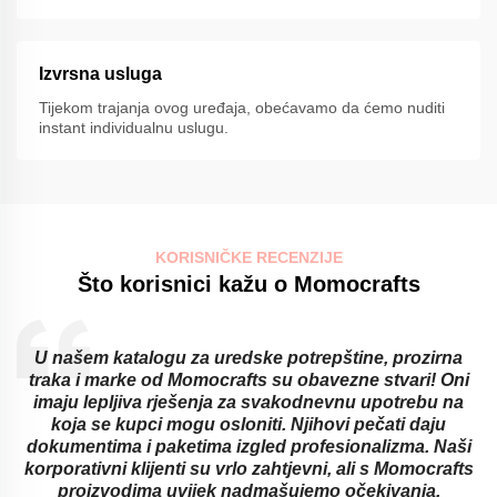
Izvrsna usluga
Tijekom trajanja ovog uređaja, obećavamo da ćemo nuditi
instant individualnu uslugu.
KORISNIČKE RECENZIJE
Što korisnici kažu o Momocrafts
U našem katalogu za uredske potrepštine, prozirna
traka i marke od Momocrafts su obavezne stvari! Oni
imaju lepljiva rješenja za svakodnevnu upotrebu na
koja se kupci mogu osloniti. Njihovi pečati daju
dokumentima i paketima izgled profesionalizma. Naši
korporativni klijenti su vrlo zahtjevni, ali s Momocrafts
proizvodima uvijek nadmašujemo očekivanja.