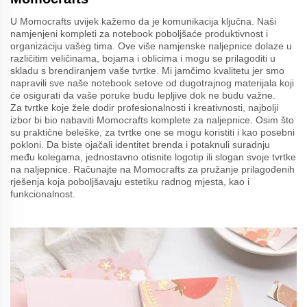
U Momocrafts uvijek kažemo da je komunikacija ključna. Naši
namjenjeni kompleti za notebook poboljšaće produktivnost i
organizaciju vašeg tima. Ove više namjenske naljepnice dolaze u
različitim veličinama, bojama i oblicima i mogu se prilagoditi u
skladu s brendiranjem vaše tvrtke. Mi jamčimo kvalitetu jer smo
napravili sve naše notebook setove od dugotrajnog materijala koji
će osigurati da vaše poruke budu lepljive dok ne budu važne.
Za tvrtke koje žele dodir profesionalnosti i kreativnosti, najbolji
izbor bi bio nabaviti Momocrafts komplete za naljepnice. Osim što
su praktične beleške, za tvrtke one se mogu koristiti i kao posebni
pokloni. Da biste ojačali identitet brenda i potaknuli suradnju
među kolegama, jednostavno otisnite logotip ili slogan svoje tvrtke
na naljepnice. Računajte na Momocrafts za pružanje prilagođenih
rješenja koja poboljšavaju estetiku radnog mjesta, kao i
funkcionalnost.