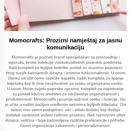
Momocrafts: Prozirni namještaj za jasnu
komunikaciju
Momocrafts je poznati brend specijaliziran za proizvodnju i
isporuku široke kolekcije visokokvalitetnih pisarskih predmeta.
Naši kompleti za lepljive beleške postali su izuzetno popularni
zbog svojih šarmantnih dizajna i iznimne funkcionalnosti. U ovom
članku istražit ćemo različite aspekte naših kompleta za lipanje
bilješaka koji ih čine neophodnim za svaku organiziranu osobu.
U ovom živom svijetu papirske opreme, kompleti za napisivanje
su postali ključno sredstvo za održavanje organiziranosti i
produktivnosti. Momocrafts razumije važnost oblika i funkcije, što
je očito u našim pažljivo uređenim setovima lepljivih bilješaka. Ovi
setovi nisu samo podsjetnici, već i stilski dodatci koji dodaju
dodatak osobnosti vašem radnom prostoru. Naš raznovrsni izbor
dizajna, veličina i boja zadovoljava različite preferencije i potrebe,
čineći organizaciju zabavnom i personaliziranom.