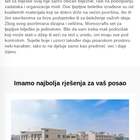
set za bilješke ovaj nije samo običan bilježnik; radi na poboljšanju
zadataka i organizacije misli. Ove ljepljive beleške izrađene su od
kvalitetnih materijala koji se dobro drže na većini površina, što ih
čini savršenima za brze podsjetnike ili za beleženje važnih ideja.
Zbog svog asortimana dizajna i veličina, Momocrafts set za
ljepljive bilješke je jedinstven. Bilo da vam treba mali podnošak
koji može stati u džep ili veći za stol u uredu, oni imaju sve pod
kontrolom. Svjetle boje i uzorci također daju pisarskom prostoru
neki karakter; tako to ne djeluje samo kao predmet, već i daje
izjavu.
Imamo najbolja rješenja za vaš posao