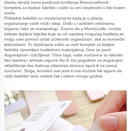
članku istražit ćemo prednosti korištenja Momocraftsovih
kompleta za lepljive bilješke i zašto su oni neophodni u bilo kojem
uredu.
Prikladne beleške su revolucionarne kada je u pitanju
organiziranje vaših misli i ideja. Dođu u različitim veličinama,
bojama i lako se manipuliraju. Znamo da u Momocrafts, možda
trebate ljepljive bilješke koje su od najvišeg mogućeg kvaliteta jer
mogu vam pomoći ostati učinkovito organizirani, dok su korisnički
jednostavni. To objašnjava zašto su naši kompleti za lepljive
beleške opremljeni kvalitetnim materijalima, čime se jamči
dugotrajnost i izdržljivost. Osim toga, naše novčanice su također
bez kiseline i arhivski sigurne što ih čini pogodnim za dugotrajno
skladištenje bez ikakvog oštećenja stranica ispod ili na samoj
novčanici. Stoga, koristeći ove post-it-ove možete biti sigurni da
vaše beleške neće nestati čak i nakon mnogo godina.