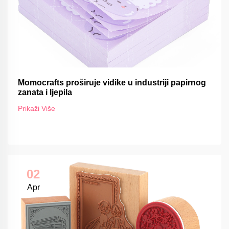
Momocrafts proširuje vidike u industriji papirnog
zanata i ljepila
Prikaži Više
02
Apr