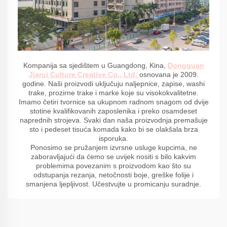
Kompanija sa sjedištem u Guangdong, Kina,
Dongguan
Jiarui Culture Creative Co., Ltd.
osnovana je 2009.
godine. Naši proizvodi uključuju naljepnice, zapise, washi
trake, prozirne trake i marke koje su visokokvalitetne.
Imamo četiri tvornice sa ukupnom radnom snagom od dvije
stotine kvalifikovanih zaposlenika i preko osamdeset
naprednih strojeva. Svaki dan naša proizvodnja premašuje
sto i pedeset tisuća komada kako bi se olakšala brza
isporuka.
Ponosimo se pružanjem izvrsne usluge kupcima, ne
zaboravljajući da ćemo se uvijek nositi s bilo kakvim
problemima povezanim s proizvodom kao što su
odstupanja rezanja, netočnosti boje, greške folije i
smanjena ljepljivost. Učestvujte u promicanju suradnje.