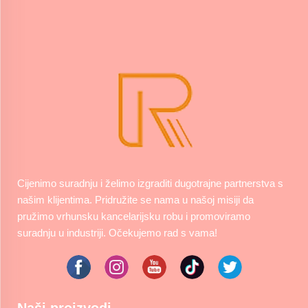
Cijenimo suradnju i želimo izgraditi dugotrajne partnerstva s
našim klijentima. Pridružite se nama u našoj misiji da
pružimo vrhunsku kancelarijsku robu i promoviramo
suradnju u industriji. Očekujemo rad s vama!
Naši proizvodi