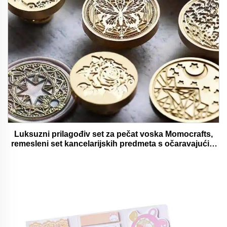
Luksuzni prilagođiv set za pečat voska Momocrafts,
remesleni set kancelarijskih predmeta s očaravajućim
darovima, lijepi i funkcionalni