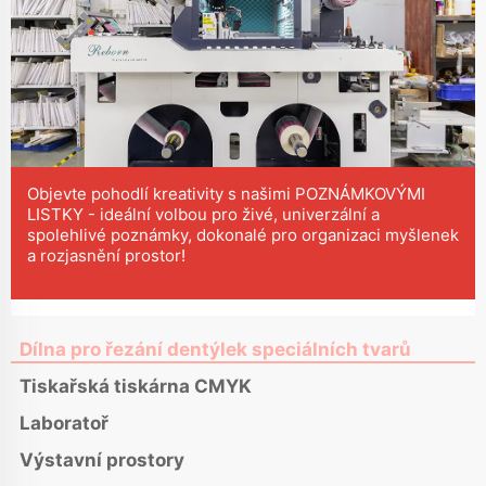
Objevte pohodlí kreativity s našimi POZNÁMKOVÝMI
LISTKY - ideální volbou pro živé, univerzální a
spolehlivé poznámky, dokonalé pro organizaci myšlenek
a rozjasnění prostor!
Dílna pro řezání dentýlek speciálních tvarů
Tiskařská tiskárna CMYK
Laboratoř
Výstavní prostory