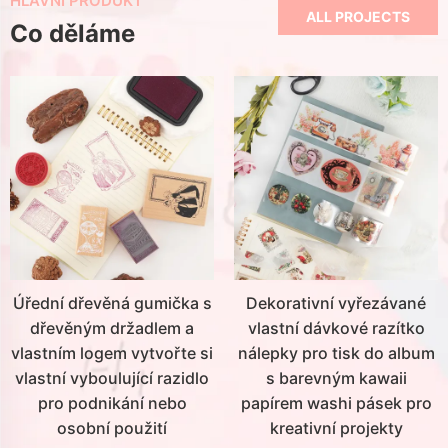
HLAVNÍ PRODUKT
ALL PROJECTS
Co děláme
Úřední dřevěná gumička s
Dekorativní vyřezávané
dřevěným držadlem a
vlastní dávkové razítko
vlastním logem vytvořte si
nálepky pro tisk do album
vlastní vyboulující razidlo
s barevným kawaii
pro podnikání nebo
papírem washi pásek pro
osobní použití
kreativní projekty