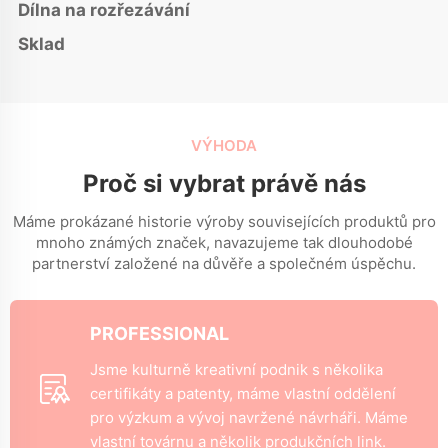
Dílna na rozřezávání
Sklad
VÝHODA
Proč si vybrat právě nás
Máme prokázané historie výroby souvisejících produktů pro
mnoho známých značek, navazujeme tak dlouhodobé
partnerství založené na důvěře a společném úspěchu.
PROFESSIONAL
Jsme kulturně kreativní podnik s několika
certifikáty a patenty, máme vlastní oddělení
pro výzkum a vývoj navržené návrháři. Máme
vlastní továrnu a několik produkčních link.