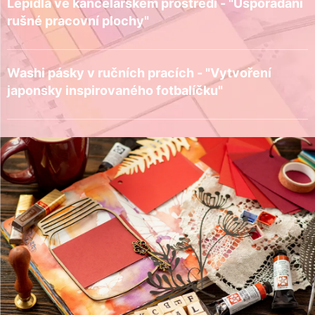
Lepidla ve kancelářském prostředí - "Uspořádání
rušné pracovní plochy"
Washi pásky v ručních pracích - "Vytvoření
japonsky inspirovaného fotbalíčku"