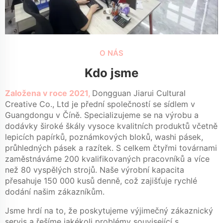
O NÁS
Kdo jsme
Založena v roce 2021,
Dongguan Jiarui Cultural
Creative Co., Ltd je přední společností se sídlem v
Guangdongu v Číně. Specializujeme se na výrobu a
dodávky široké škály vysoce kvalitních produktů včetně
lepicích papírků, poznámkových bloků, washi pásek,
průhledných pásek a razítek. S celkem čtyřmi továrnami
zaměstnáváme 200 kvalifikovaných pracovníků a více
než 80 vyspělých strojů. Naše výrobní kapacita
přesahuje 150 000 kusů denně, což zajišťuje rychlé
dodání našim zákazníkům.
Jsme hrdí na to, že poskytujeme výjimečný zákaznický
servis a řešíme jakékoli problémy související s