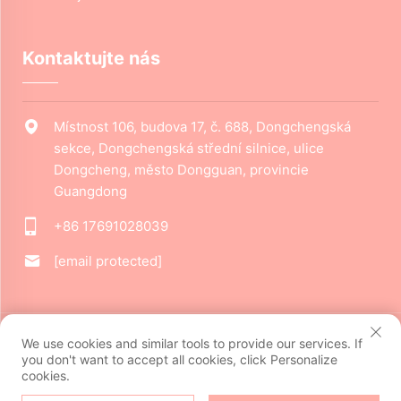
Kontaktujte nás
Místnost 106, budova 17, č. 688, Dongchengská
sekce, Dongchengská střední silnice, ulice
Dongcheng, město Dongguan, provincie
Guangdong
+86 17691028039
[email protected]
Copyright © 2024 Dongguan Jiarui Cultural Creative Co., Ltd.
We use cookies and similar tools to provide our services. If
Všechna práva vyhrazena.
Ochrana soukromí
you don't want to accept all cookies, click Personalize
cookies.