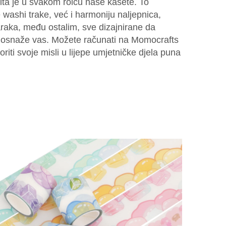
čita je u svakom rolcu naše kasete. To
 washi trake, već i harmoniju naljepnica,
araka, među ostalim, sve dizajnirane da
 i osnaže vas. Možete računati na Momocrafts
oriti svoje misli u lijepe umjetničke djela puna