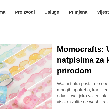
ma
Proizvodi
Usluge
Primjena
Vijest
Momocrafts: W
natpisima za k
prirodom
Washi traka postala je neo
mnogih upotreba, kao i jed
odveli ovaj jako voljeni a
visokokvalitetne washi trak