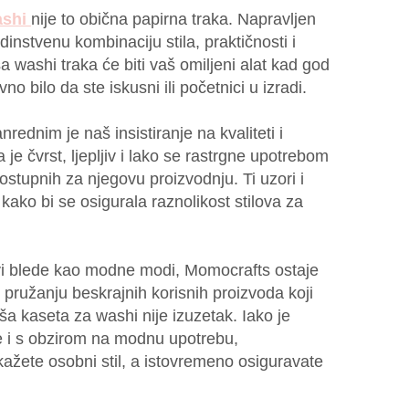
ashi
nije to obična papirna traka. Napravljen
edinstvenu kombinaciju stila, praktičnosti i
 washi traka će biti vaš omiljeni alat kad god
vno bilo da ste iskusni ili početnici u izradi.
rednim je naš insistiranje na kvaliteti i
 je čvrst, ljepljiv i lako se rastrgne upotrebom
ostupnih za njegovu proizvodnju. Ti uzori i
 kako bi se osigurala raznolikost stilova za
vi blede kao modne modi, Momocrafts ostaje
 pružanju beskrajnih korisnih proizvoda koji
ša kaseta za washi nije izuzetak. Iako je
je i s obzirom na modnu upotrebu,
žete osobni stil, a istovremeno osiguravate