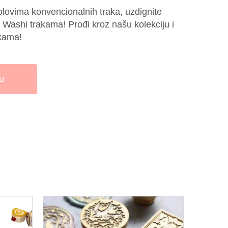
lovima konvencionalnih traka, uzdignite
Washi trakama! Prođi kroz našu kolekciju i
akama!
u