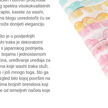
ičkih i obrtnih proizvoda
og spektra visokokvalitetnih
apisi, kasete za washi,
 na blogu usredotočit ću se
može donijeti eleganciju
to je u posljednjih
hi traka je dekoratorni
, s japanskog podrijetla.
im bojama i jednostavnom
ona, uređivanje uređaja za
a koje washi traka služi.
 i još mnogo toga, što ga
izgled bilo kojoj površini na
ovima brojnih brendova koji
 je od temeljnih načela koje