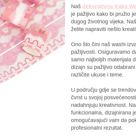
Naš
dekorativna traka W
je pažljivo kako bi pružio j
dugog životnog vijeka. Naša
želite napraviti nešto kreati
Ono što čini naš washi izvan
pažljivosti. Osiguravamo da
samo najboljih materijala d
dizajn su pažljivo odabrani
različite ukuse i teme.
U području gdje se trendo
čvrst u svojoj posvećenosti
nadahnjuju kreativnost. Na
funkcionalna, dizajnirana 
omogućavajući vam da poka
profesionalni rezultat.