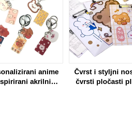
onalizirani anime
Čvrst i styljni nos
spirirani akrilni
čvrsti pločasti p
ključar trajan
jarki akrilni klip
lagođeni štampani
folder sa bojovi
onski šarm ključar
kartonim medv
dizajn idealan za 
školu