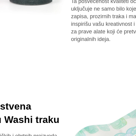
Ta posvećenost kvaliteti o
uključuje ne samo bilo koje
zapisa, prozirnih traka i m
inspirišu vašu kreativnost
za prave alate koji će pretv
originalnih ideja.
nstvena
u Washi traku