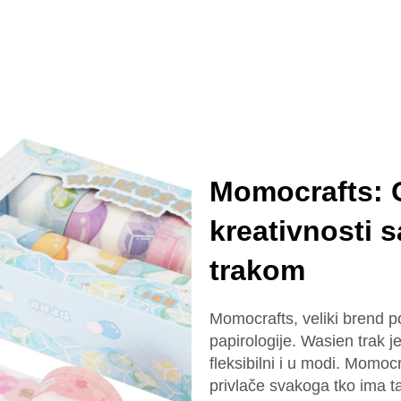
Momocrafts: 
kreativnosti 
trakom
Momocrafts, veliki brend p
papirologije. Wasien trak j
fleksibilni i u modi. Momoc
privlače svakoga tko ima tal