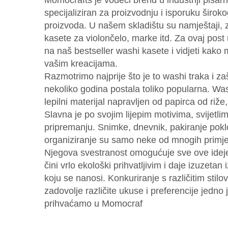
Momocrafts je vodeći brend u industriji pisarn
specijaliziran za proizvodnju i isporuku širok
proizvoda. U našem skladištu su namještaji, z
kasete za violončelo, marke itd. Za ovaj post
na naš bestseller washi kasete i vidjeti kako 
vašim kreacijama.
Razmotrimo najprije što je to washi traka i zaš
nekoliko godina postala toliko popularna. Was
lepilni materijal napravljen od papirca od riže
Slavna je po svojim lijepim motivima, svijetl
pripremanju. Snimke, dnevnik, pakiranje pokl
organiziranje su samo neke od mnogih primjen
Njegova svestranost omogućuje sve ove ideje
čini vrlo ekološki prihvatljivim i daje izuzetan 
koju se nanosi. Konkuriranje s različitim stil
zadovolje različite ukuse i preferencije jedno
prihvaćamo u Momocraf