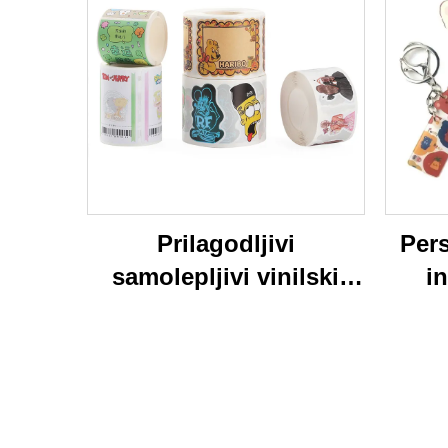
Prilagodljivi
Pers
samolepljivi vinilski
in
nalepnici oznake
personalizirane visoke
pri
kvalitete rolne
kart
štamparne vodootporni
trajni