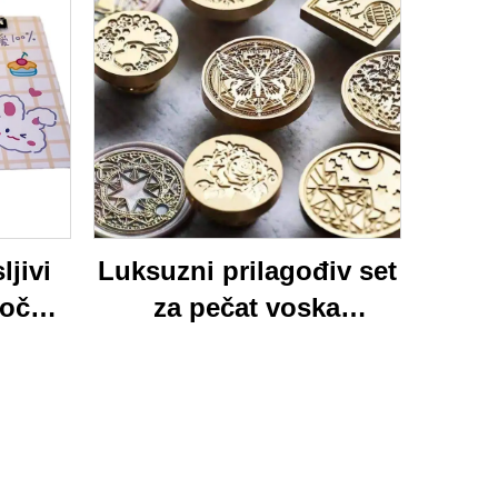
ljivi
Luksuzni prilagođiv set
loča
za pečat voska
 mapa
Momocrafts, remesleni
tim
set kancelarijskih
jed
predmeta s
ured i
očaravajućim darovima,
lijepi i funkcionalni