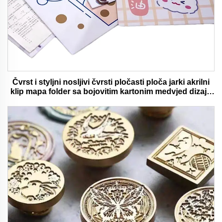
Čvrst i styljni nosljivi čvrsti pločasti ploča jarki akrilni
klip mapa folder sa bojovitim kartonim medvjed dizajn
idealan za ured i školu