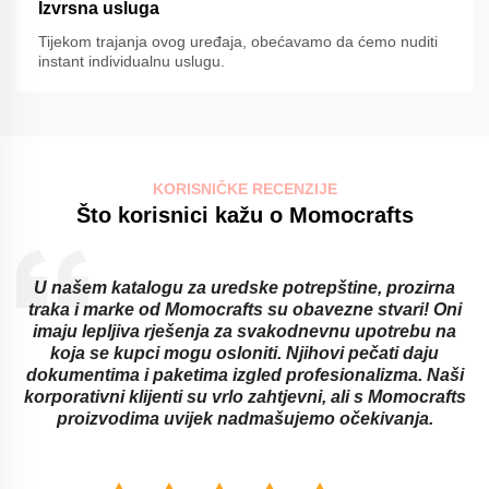
Izvrsna usluga
Tijekom trajanja ovog uređaja, obećavamo da ćemo nuditi
instant individualnu uslugu.
KORISNIČKE RECENZIJE
Što korisnici kažu o Momocrafts
U našem katalogu za uredske potrepštine, prozirna
traka i marke od Momocrafts su obavezne stvari! Oni
imaju lepljiva rješenja za svakodnevnu upotrebu na
koja se kupci mogu osloniti. Njihovi pečati daju
dokumentima i paketima izgled profesionalizma. Naši
korporativni klijenti su vrlo zahtjevni, ali s Momocrafts
proizvodima uvijek nadmašujemo očekivanja.