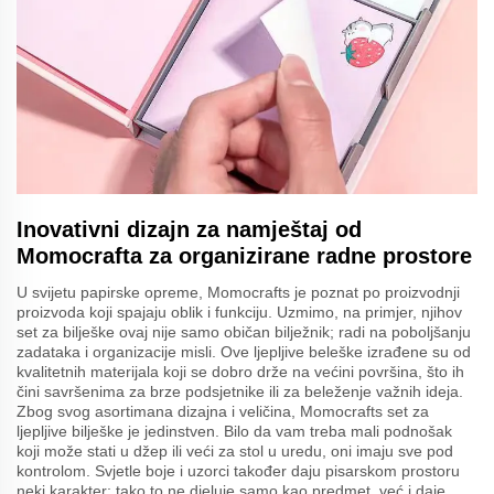
Inovativni dizajn za namještaj od
Momocrafta za organizirane radne prostore
U svijetu papirske opreme, Momocrafts je poznat po proizvodnji
proizvoda koji spajaju oblik i funkciju. Uzmimo, na primjer, njihov
set za bilješke ovaj nije samo običan bilježnik; radi na poboljšanju
zadataka i organizacije misli. Ove ljepljive beleške izrađene su od
kvalitetnih materijala koji se dobro drže na većini površina, što ih
čini savršenima za brze podsjetnike ili za beleženje važnih ideja.
Zbog svog asortimana dizajna i veličina, Momocrafts set za
ljepljive bilješke je jedinstven. Bilo da vam treba mali podnošak
koji može stati u džep ili veći za stol u uredu, oni imaju sve pod
kontrolom. Svjetle boje i uzorci također daju pisarskom prostoru
neki karakter; tako to ne djeluje samo kao predmet, već i daje