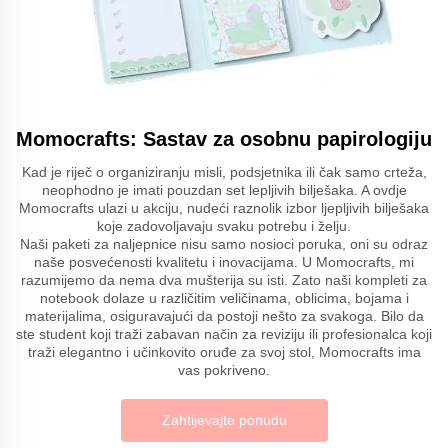
Momocrafts: Sastav za osobnu papirologiju
Kad je riječ o organiziranju misli, podsjetnika ili čak samo crteža,
neophodno je imati pouzdan set lepljivih bilješaka. A ovdje
Momocrafts ulazi u akciju, nudeći raznolik izbor ljepljivih bilješaka
koje zadovoljavaju svaku potrebu i želju.
Naši paketi za naljepnice nisu samo nosioci poruka, oni su odraz
naše posvećenosti kvalitetu i inovacijama. U Momocrafts, mi
razumijemo da nema dva mušterija su isti. Zato naši kompleti za
notebook dolaze u različitim veličinama, oblicima, bojama i
materijalima, osiguravajući da postoji nešto za svakoga. Bilo da
ste student koji traži zabavan način za reviziju ili profesionalca koji
traži elegantno i učinkovito oruđe za svoj stol, Momocrafts ima
vas pokriveno.
Zahtijevajte ponudu