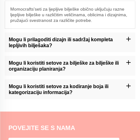
Momocrafts'seti za ljepljive bilješke obično uključuju razne
ljepljive bilješke u različitim veličinama, oblicima i dizajnima,
pružajući svestranost za različite potrebe.
Mogu li prilagoditi dizajn ili sadržaj kompleta
lepljivih bilješaka?
Momocraft može ponuditi mogućnosti prilagođavanja za komplete
lepljivih bilješaka. Molimo vas da kontaktirate našu podršku ili
Mogu li koristiti setove za bilješke za bilješke ili
provjerite našu web stranicu za dostupne usluge prilagođavanja.
organizaciju planiranja?
Momocraftove komplete za lepljive bilješke mogu biti korisno
sredstvo za pisanje dnevnika ili organizaciju planera,
Mogu li koristiti setove za kodiranje boja ili
omogućavajući korisnicima lako dodavanje i pomicanje bilješaka
kategorizaciju informacija?
unutar svojih rasporeda.
Momocraftsovi kompleti za lepljive bilješke idealni su za kodiranje
boja ili kategorizaciju informacija, pružajući organizirani i vizualni
način razlikovanja i naglašavanja važnih detalja.
POVEJITE SE S NAMA