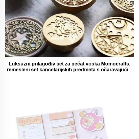
Luksuzni prilagođiv set za pečat voska Momocrafts,
remesleni set kancelarijskih predmeta s očaravajućim
darovima, lijepi i funkcionalni