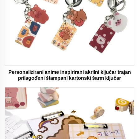
Personalizirani anime inspirirani akrilni ključar trajan
prilagođeni štampani kartonski šarm ključar