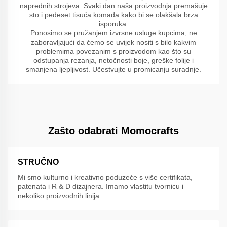
naprednih strojeva. Svaki dan naša proizvodnja premašuje
sto i pedeset tisuća komada kako bi se olakšala brza
isporuka.
Ponosimo se pružanjem izvrsne usluge kupcima, ne
zaboravljajući da ćemo se uvijek nositi s bilo kakvim
problemima povezanim s proizvodom kao što su
odstupanja rezanja, netočnosti boje, greške folije i
smanjena ljepljivost. Učestvujte u promicanju suradnje.
Zašto odabrati Momocrafts
STRUČNO
Mi smo kulturno i kreativno poduzeće s više certifikata,
patenata i R & D dizajnera. Imamo vlastitu tvornicu i
nekoliko proizvodnih linija.