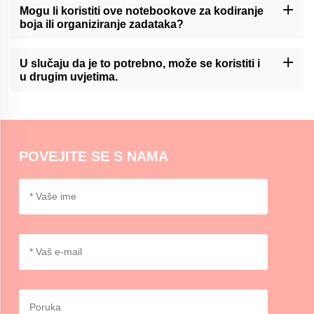
različitim vrstama olovaka, uključujući kuglične, gel i markerne
Mogu li koristiti ove notebookove za kodiranje
olovke. U slučaju da se ne primjenjuje primjena ovog standarda,
boja ili organiziranje zadataka?
testiranje se može provesti na sljedećim površinama:
Momocrafts 'lepke beleške mogu se koristiti za kodiranje boja ili
organiziranje zadataka, omogućavajući korisnicima da
U slučaju da je to potrebno, može se koristiti i
kategoriziraju i prioritiraju informacije na vizuelni i pogodan način.
u drugim uvjetima.
Momocrafts 'lepke bilješke su općenito pogodne za upotrebu u
normalnim unutarnjim uvjetima. Zbog ekstremne vrućine ili
vlažnosti može utjecati na svojstva lepila, pa je preporučljivo biti
oprezan.
POVEJITE SE S NAMA