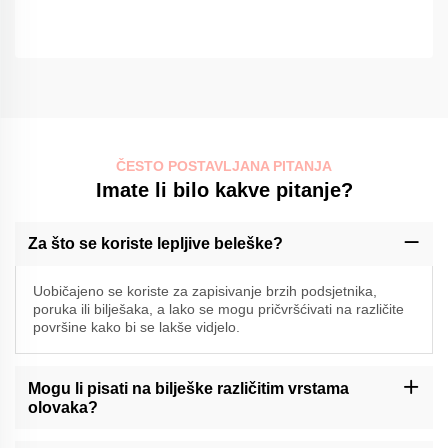
ČESTO POSTAVLJANA PITANJA
Imate li bilo kakve pitanje?
Za što se koriste lepljive beleške?
Uobičajeno se koriste za zapisivanje brzih podsjetnika,
poruka ili bilješaka, a lako se mogu pričvršćivati na različite
površine kako bi se lakše vidjelo.
Mogu li pisati na bilješke različitim vrstama
olovaka?
Momocraftsove lepljive beleške su općenito kompatibilne s