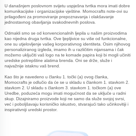
U današnjem poslovnom svijetu uspješna tvrtka mora imati dobre
komunikacijske i organizacijske vještine. Momocrafts note-ovi su
prilagođeni za promoviranje prepoznavanja i olakšavanje
jednostavnog obavljanja svakodnevnih poslova.
Odmakli smo se od konvencionalnih ljepila u našim proizvodima
kao nijedna druga tvrtka. Ove ljepljivice su više od funkcionalne,
one su utjelovljenje vašeg korporativnog identiteta. Osim njihovog
personaliziranog izgleda, imamo ih u različitim nijansama i čak
možemo uključiti vaš logo na te komade papira koji bi mogli učiniti
uredske potrepštine alatima brenda. Oni se drže, služe i
najvažnije istaknu vaš brend.
Kao što je navedeno u članku 1. točki (a) ovog članka,
Momocrafts je odlučio da će se u skladu s člankom 1. stavkom 2.
stavkom 2. U skladu s člankom 3. stavkom 1. točkom (a) ove
Uredbe, poduzeća mogu imati mogućnost da se uključe u radni
skup. Dizajniramo proizvode koji ne samo da služe svojoj svrsi,
već i poboljšavaju korisničko iskustvo, stvarajući tako učinkovitiji i
inspirativniji uredski prostor.