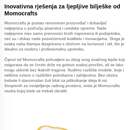
Inovativna rješenja za ljepljive bilješke od
Momocrafts
Momocrafts je postao renomirani proizvođač i dobavljač
naljepnica u području pisarstva i uredske opreme. Naše
naljepnice nisu samo prenosnici brzih napomena ili podsjetnika,
već su i dokaz naše posvećenosti kvalitetu i inovacijama. Stoga je
svaka naša štampa dizajnirana s obzirom na korisnost i stil, što je
idealno za osobnu i profesionalnu upotrebu.
Čipovi od Momocrafta pohvaljeni su zbog svog snažnog lepila koji
osigurava da se čvrsto drže na gotovo svakoj površini, ali se lako
mogu ukloniti bez ikakvih tragova. Nudimo različite modele, boje i
veličine ovisno o različitim potrebama i zahtjevima. Bez obzira
trebate li staromodan žuti blok za piškotkanje ideja ili niz
živopisnih za osvijetljenje radnog prostora, onda je Momocrafts
osoba kojoj biste se trebali obratiti.