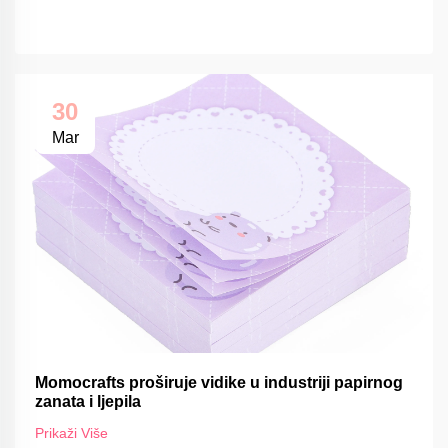
30
Mar
Momocrafts proširuje vidike u industriji papirnog
zanata i ljepila
Prikaži Više