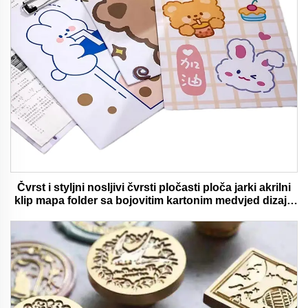
Čvrst i styljni nosljivi čvrsti pločasti ploča jarki akrilni
klip mapa folder sa bojovitim kartonim medvjed dizajn
idealan za ured i školu