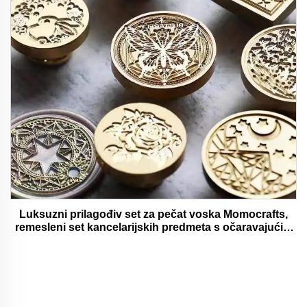
Luksuzni prilagođiv set za pečat voska Momocrafts,
remesleni set kancelarijskih predmeta s očaravajućim
darovima, lijepi i funkcionalni