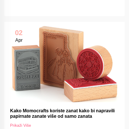
02
Apr
Kako Momocrafts koriste zanat kako bi napravili
papirnate zanate više od samo zanata
Prikaži Više