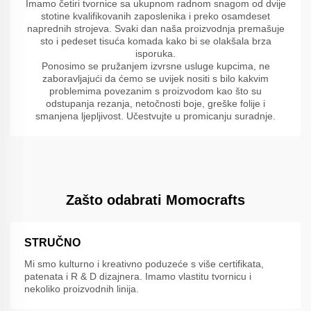
Imamo četiri tvornice sa ukupnom radnom snagom od dvije
stotine kvalifikovanih zaposlenika i preko osamdeset
naprednih strojeva. Svaki dan naša proizvodnja premašuje
sto i pedeset tisuća komada kako bi se olakšala brza
isporuka.
Ponosimo se pružanjem izvrsne usluge kupcima, ne
zaboravljajući da ćemo se uvijek nositi s bilo kakvim
problemima povezanim s proizvodom kao što su
odstupanja rezanja, netočnosti boje, greške folije i
smanjena ljepljivost. Učestvujte u promicanju suradnje.
Zašto odabrati Momocrafts
STRUČNO
Mi smo kulturno i kreativno poduzeće s više certifikata,
patenata i R & D dizajnera. Imamo vlastitu tvornicu i
nekoliko proizvodnih linija.