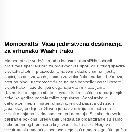
Momocrafts: Vaša jedinstvena destinacija
za vrhunsku Washi traku
Momocrafts je vodeći brend u industriji pisarničkih i obrtnih
proizvoda specijaliziran za proizvodnju i isporuku širokog spektra
visokokvalitetnih proizvoda. U našem skladištu su namještaji,
zapisi, kasete za washi, kasete za violončelo, marke itd. Za ovaj
post na blogu usredotočit ću se na naš bestseller washi kasete i
vidjeti kako može donijeti eleganciju vašim kreacijama.
Razmotrimo najprije što je to washi traka i zašto je u posljednjih
nekoliko godina postala toliko popularna. Washi traka je
dekoratorni lepilni materijal napravljen od papirca od riže, s
japanskog podrijetla. Slavna je po svojim lijepim motivima,
svijetlim bojama i jednostavnom pripremanju. Snimke, dnevnik,
pakiranje poklona, uređivanje uređaja za organiziranje su samo
neke od mnogih primjena koje washi traka služi. Njegova
svestranost omogućuje sve ove ideje i još mnogo toga, što ga čini