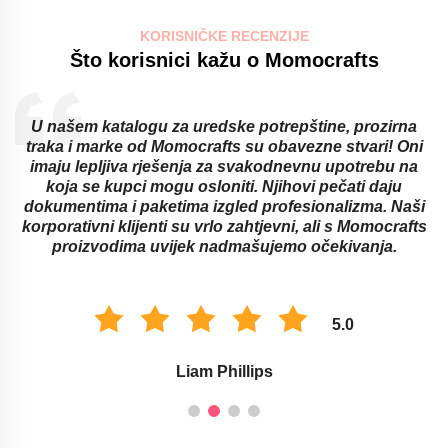
KORISNIČKE RECENZIJE
Što korisnici kažu o Momocrafts
U našem katalogu za uredske potrepštine, prozirna
traka i marke od Momocrafts su obavezne stvari! Oni
imaju lepljiva rješenja za svakodnevnu upotrebu na
koja se kupci mogu osloniti. Njihovi pečati daju
dokumentima i paketima izgled profesionalizma. Naši
korporativni klijenti su vrlo zahtjevni, ali s Momocrafts
proizvodima uvijek nadmašujemo očekivanja.
5.0
Liam Phillips