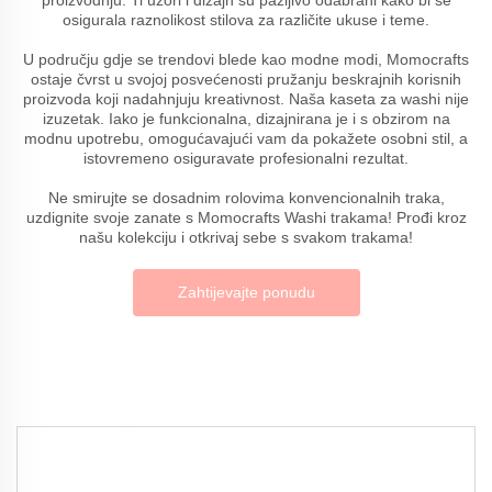
osigurala raznolikost stilova za različite ukuse i teme.
U području gdje se trendovi blede kao modne modi, Momocrafts
ostaje čvrst u svojoj posvećenosti pružanju beskrajnih korisnih
proizvoda koji nadahnjuju kreativnost. Naša kaseta za washi nije
izuzetak. Iako je funkcionalna, dizajnirana je i s obzirom na
modnu upotrebu, omogućavajući vam da pokažete osobni stil, a
istovremeno osiguravate profesionalni rezultat.
Ne smirujte se dosadnim rolovima konvencionalnih traka,
uzdignite svoje zanate s Momocrafts Washi trakama! Prođi kroz
našu kolekciju i otkrivaj sebe s svakom trakama!
Zahtijevajte ponudu