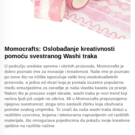
Momocrafts: Oslobađanje kreativnosti
pomoću svestranog Washi traka
U području uredske opreme i obrtnih proizvoda, Momocrafts je
dobro poznato ime za inovacije i kreativnost. Naše ime je poznato
po tome što na tržište isporučuje veliki broj visokokvalitetnih
proizvoda, a jedna od stvari koja je postala izuzetno popularna
među entuzijastima za zanatlije je naša vlastita kaseta za pranje.
Nakon što je preuzeo svijet obrade, washi traka je novi trend koji
većina ljudi još uvijek ne otkriva. Mi u Momocrafts prepoznajemo
njegovu svestranost; stoga smo sastavili zbirku koja obuhvaća
potrebe svakog umjetnika. To znači da naša washi traka dolazi u
različitim uzorcima, bojama i teksturama napravljenim od različitih
materijala, što omogućava pojedincima da pokažu svoje kreativne
vještine na različite načine.