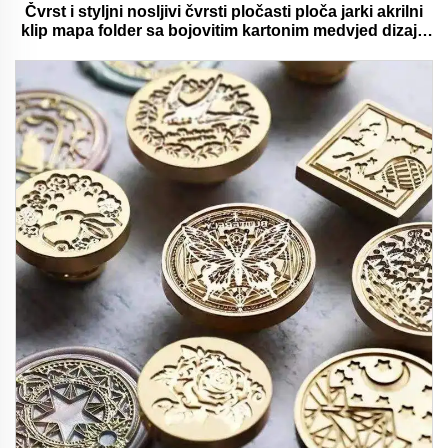
Čvrst i styljni nosljivi čvrsti pločasti ploča jarki akrilni
klip mapa folder sa bojovitim kartonim medvjed dizajn
idealan za ured i školu