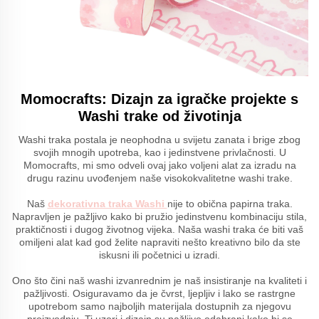
Momocrafts: Dizajn za igračke projekte s
Washi trake od životinja
Washi traka postala je neophodna u svijetu zanata i brige zbog
svojih mnogih upotreba, kao i jedinstvene privlačnosti. U
Momocrafts, mi smo odveli ovaj jako voljeni alat za izradu na
drugu razinu uvođenjem naše visokokvalitetne washi trake.
Naš
dekorativna traka Washi
nije to obična papirna traka.
Napravljen je pažljivo kako bi pružio jedinstvenu kombinaciju stila,
praktičnosti i dugog životnog vijeka. Naša washi traka će biti vaš
omiljeni alat kad god želite napraviti nešto kreativno bilo da ste
iskusni ili početnici u izradi.
Ono što čini naš washi izvanrednim je naš insistiranje na kvaliteti i
pažljivosti. Osiguravamo da je čvrst, ljepljiv i lako se rastrgne
upotrebom samo najboljih materijala dostupnih za njegovu
proizvodnju. Ti uzori i dizajn su pažljivo odabrani kako bi se