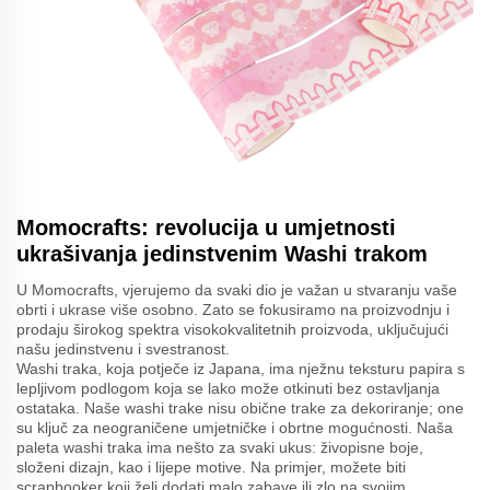
Momocrafts: revolucija u umjetnosti
ukrašivanja jedinstvenim Washi trakom
U Momocrafts, vjerujemo da svaki dio je važan u stvaranju vaše
obrti i ukrase više osobno. Zato se fokusiramo na proizvodnju i
prodaju širokog spektra visokokvalitetnih proizvoda, uključujući
našu jedinstvenu i svestranost.
Washi traka, koja potječe iz Japana, ima nježnu teksturu papira s
lepljivom podlogom koja se lako može otkinuti bez ostavljanja
ostataka. Naše washi trake nisu obične trake za dekoriranje; one
su ključ za neograničene umjetničke i obrtne mogućnosti. Naša
paleta washi traka ima nešto za svaki ukus: živopisne boje,
složeni dizajn, kao i lijepe motive. Na primjer, možete biti
scrapbooker koji želi dodati malo zabave ili zlo na svojim