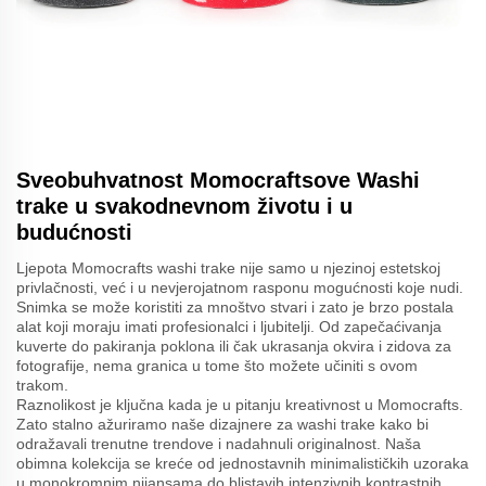
Sveobuhvatnost Momocraftsove Washi
trake u svakodnevnom životu i u
budućnosti
Ljepota Momocrafts washi trake nije samo u njezinoj estetskoj
privlačnosti, već i u nevjerojatnom rasponu mogućnosti koje nudi.
Snimka se može koristiti za mnoštvo stvari i zato je brzo postala
alat koji moraju imati profesionalci i ljubitelji. Od zapečaćivanja
kuverte do pakiranja poklona ili čak ukrasanja okvira i zidova za
fotografije, nema granica u tome što možete učiniti s ovom
trakom.
Raznolikost je ključna kada je u pitanju kreativnost u Momocrafts.
Zato stalno ažuriramo naše dizajnere za washi trake kako bi
odražavali trenutne trendove i nadahnuli originalnost. Naša
obimna kolekcija se kreće od jednostavnih minimalističkih uzoraka
u monokromnim nijansama do blistavih intenzivnih kontrastnih