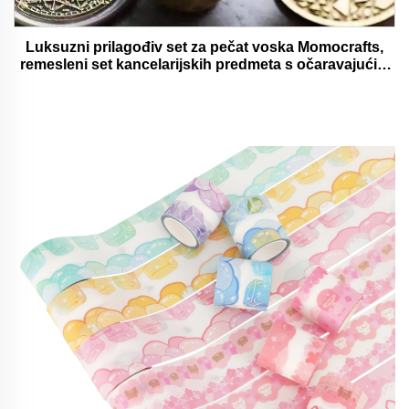
Luksuzni prilagođiv set za pečat voska Momocrafts,
remesleni set kancelarijskih predmeta s očaravajućim
darovima, lijepi i funkcionalni