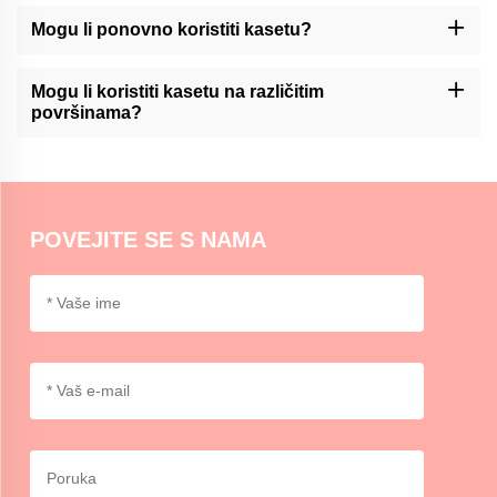
Washi traka može se koristiti za razne svrhe, kao što su ukras
časopisa, scrapbooking, pakiranje poklona, stvaranje umjetničkih
Mogu li ponovno koristiti kasetu?
djela i dodavanje naglasaka za zanat ili uređenje kuće.
Momocraftsova kaseta za washi obično nije dizajnirana za
ponovnu upotrebu. Međutim, može se ukloniti i s pažnjom
Mogu li koristiti kasetu na različitim
postaviti na određene površine.
površinama?
Momocraftsova washi traka pogodna je za upotrebu na različitim
površinama, uključujući papir, karton, staklo i neke plastike. U
slučaju da se primjenjuje druga metoda, ispit je preporučljiv.
POVEJITE SE S NAMA