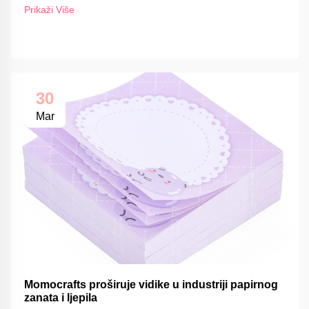
FSC-om
Prikaži Više
30
Mar
Momocrafts proširuje vidike u industriji papirnog
zanata i ljepila