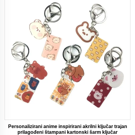
Personalizirani anime inspirirani akrilni ključar trajan
prilagođeni štampani kartonski šarm ključar