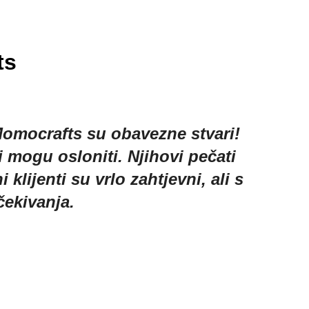
ts
Momocrafts su obavezne stvari!
Obra
 mogu osloniti. Njihovi pečati
način
lijenti su vrlo zahtjevni, ali s
ekivanja.