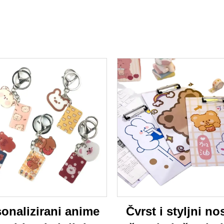
onalizirani anime
Čvrst i styljni nos