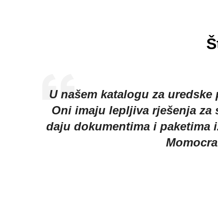
Š
na i
U našem katalogu za uredske p
at za
Oni imaju lepljiva rješenja z
 ljudi
daju dokumentima i paketima izg
Momocraf