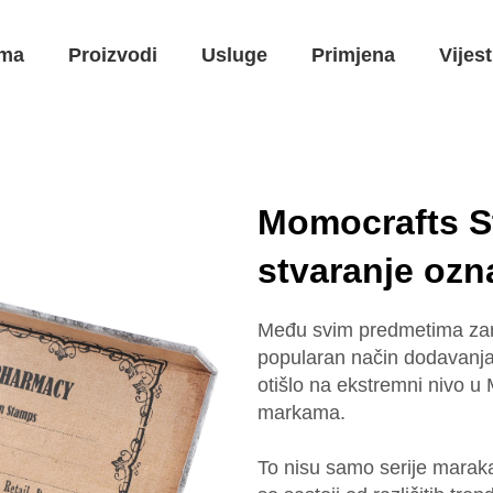
ma
Proizvodi
Usluge
Primjena
Vijest
Momocrafts S
stvaranje ozn
Među svim predmetima zana
popularan način dodavanja 
otišlo na ekstremni nivo u
markama.
To nisu samo serije maraka