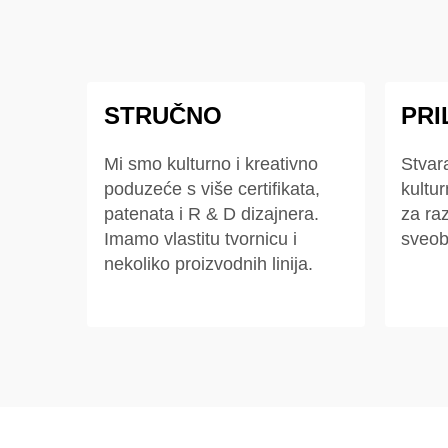
STRUČNO
PR
Mi smo kulturno i kreativno
Stvar
poduzeće s više certifikata,
kultur
patenata i R & D dizajnera.
za raz
Imamo vlastitu tvornicu i
sveob
nekoliko proizvodnih linija.