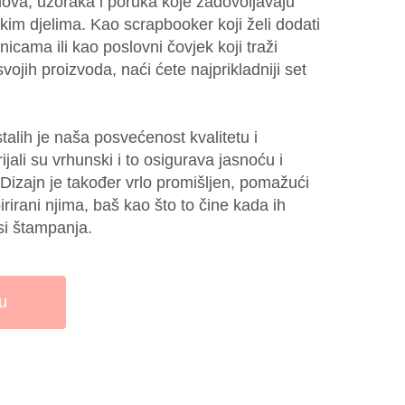
endova, uzoraka i poruka koje zadovoljavaju
čkim djelima. Kao scrapbooker koji želi dodati
icama ili kao poslovni čovjek koji traži
vojih proizvoda, naći ćete najprikladniji set
talih je naša posvećenost kvalitetu i
jali su vrhunski i to osigurava jasnoću i
Dizajn je također vrlo promišljen, pomažući
irirani njima, baš kao što to čine kada ih
si štampanja.
u