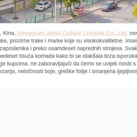
, Kina,
Dongguan Jiarui Culture Creative Co., Ltd.
os
rake, prozirne trake i marke koje su visokokvalitetne. I
h zaposlenika i preko osamdeset naprednih strojeva. Svak
pedeset tisuća komada kako bi se olakšala brza isporuka
e kupcima, ne zaboravljajući da ćemo se uvijek nositi 
anja, netočnosti boje, greške folije i smanjena ljepljivo