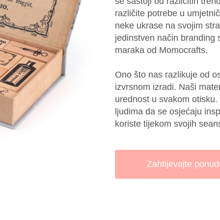
se sastoji od različitih tr
različite potrebe u umjetni
neke ukrase na svojim stran
jedinstven način branding s
maraka od Momocrafts.
Ono što nas razlikuje od os
izvrsnom izradi. Naši materi
urednost u svakom otisku. 
ljudima da se osjećaju insp
koriste tijekom svojih sean
Zahtijevajte ponud