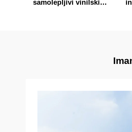
samolepljivi vinilski
in
nalepnici oznake
personalizirane visoke
pri
kvalitete rolne
kart
štamparne vodootporni
trajni
Imam