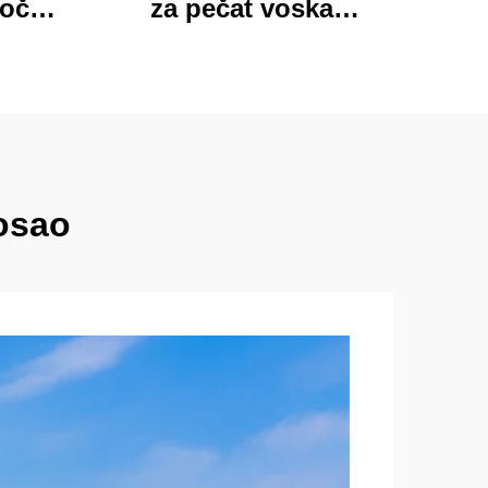
loča
za pečat voska
 mapa
Momocrafts, remesleni
tim
set kancelarijskih
jed
predmeta s
ured i
očaravajućim darovima,
lijepi i funkcionalni
posao