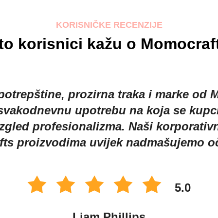
KORISNIČKE RECENZIJE
to korisnici kažu o Momocraf
otrepštine, prozirna traka i marke od 
a svakodnevnu upotrebu na koja se kupci
led profesionalizma. Naši korporativni k
ts proizvodima uvijek nadmašujemo oč
5.0
Liam Phillips