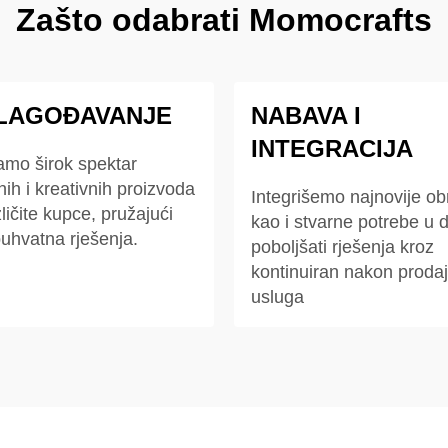
Zašto odabrati Momocrafts
ILAGOĐAVANJE
NABAVA I
INTEGRACIJA
amo širok spektar
nih i kreativnih proizvoda
Integrišemo najnovije o
ličite kupce, pružajući
kao i stvarne potrebe u d
uhvatna rješenja.
poboljšati rješenja kroz
kontinuiran nakon proda
usluga