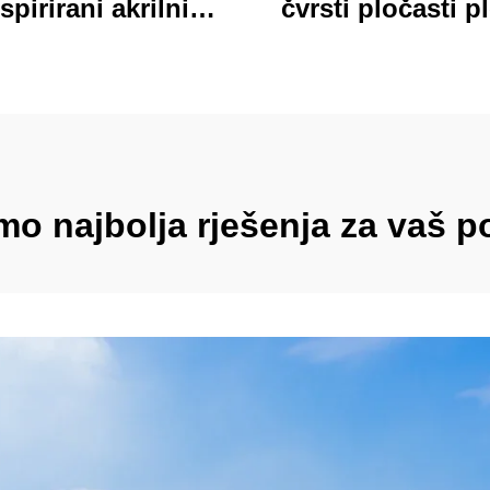
spirirani akrilni
čvrsti pločasti p
ključar trajan
jarki akrilni klip
lagođeni štampani
folder sa bojovi
onski šarm ključar
kartonim medv
dizajn idealan za 
školu
o najbolja rješenja za vaš 