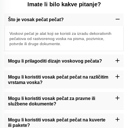
Imate li bilo kakve pitanje?
Što je vosak pečat pečat?
Voskovi pečat je alat koji se koristi za izradu dekorativnih
pečatova od rastvorenog voska na pisma, pozivnice,
potvrde ili druge dokumente.
Mogu li prilagoditi dizajn voskovog pečata?
Momocraft može ponuditi mogućnosti prilagođavanja za vosak
pečat pečat. Molimo vas da kontaktirate našu podršku ili provjerite
Mogu li koristiti vosak pečat pečat na različitim
našu web stranicu za dostupne usluge prilagođavanja.
vrstama voska?
Momocraftsovi vosni pečatovi općenito su kompatibilni s različitim
vrstama pečatnog voska, uključujući tradicionalne vosne štapove
Mogu li koristiti vosak pečat za pravne ili
ili moderni ljepljivi vosak.
službene dokumente?
Momocraftski vosni pečati mogu dodati dekorativni dodir pravnim
ili službenim dokumentima. Međutim, preporučuje se poštovanje
Mogu li koristiti vosak pečat pečat na kuverte
posebnih propisa ili smjernica u vezi s pečatima za takve
ili pakete?