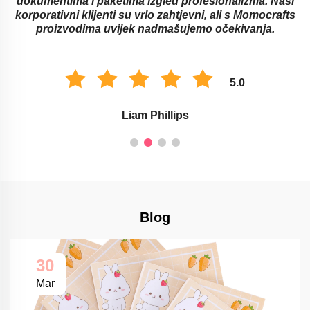
dokumentima i paketima izgled profesionalizma. Naši
korporativni klijenti su vrlo zahtjevni, ali s Momocrafts
proizvodima uvijek nadmašujemo očekivanja.
5.0
Liam Phillips
Blog
30
Mar