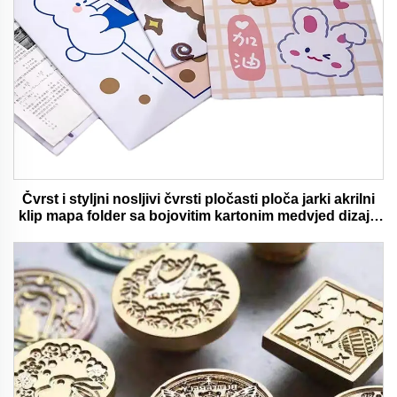
Čvrst i styljni nosljivi čvrsti pločasti ploča jarki akrilni
klip mapa folder sa bojovitim kartonim medvjed dizajn
idealan za ured i školu