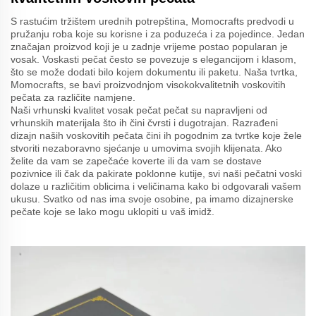
S rastućim tržištem urednih potrepština, Momocrafts predvodi u
pružanju roba koje su korisne i za poduzeća i za pojedince. Jedan
značajan proizvod koji je u zadnje vrijeme postao popularan je
vosak. Voskasti pečat često se povezuje s elegancijom i klasom,
što se može dodati bilo kojem dokumentu ili paketu. Naša tvrtka,
Momocrafts, se bavi proizvodnjom visokokvalitetnih voskovitih
pečata za različite namjene.
Naši vrhunski kvalitet vosak pečat pečat su napravljeni od
vrhunskih materijala što ih čini čvrsti i dugotrajan. Razrađeni
dizajn naših voskovitih pečata čini ih pogodnim za tvrtke koje žele
stvoriti nezaboravno sjećanje u umovima svojih klijenata. Ako
želite da vam se zapečaće koverte ili da vam se dostave
pozivnice ili čak da pakirate poklonne kutije, svi naši pečatni voski
dolaze u različitim oblicima i veličinama kako bi odgovarali vašem
ukusu. Svatko od nas ima svoje osobine, pa imamo dizajnerske
pečate koje se lako mogu uklopiti u vaš imidž.