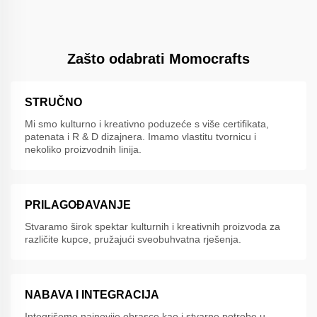
Zašto odabrati Momocrafts
STRUČNO
Mi smo kulturno i kreativno poduzeće s više certifikata,
patenata i R & D dizajnera. Imamo vlastitu tvornicu i
nekoliko proizvodnih linija.
PRILAGOĐAVANJE
Stvaramo širok spektar kulturnih i kreativnih proizvoda za
različite kupce, pružajući sveobuhvatna rješenja.
NABAVA I INTEGRACIJA
Integrišemo najnovije obrasce kao i stvarne potrebe u