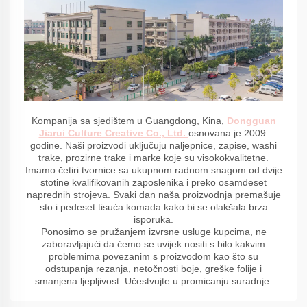
Kompanija sa sjedištem u Guangdong, Kina,
Dongguan
Jiarui Culture Creative Co., Ltd.
osnovana je 2009.
godine. Naši proizvodi uključuju naljepnice, zapise, washi
trake, prozirne trake i marke koje su visokokvalitetne.
Imamo četiri tvornice sa ukupnom radnom snagom od dvije
stotine kvalifikovanih zaposlenika i preko osamdeset
naprednih strojeva. Svaki dan naša proizvodnja premašuje
sto i pedeset tisuća komada kako bi se olakšala brza
isporuka.
Ponosimo se pružanjem izvrsne usluge kupcima, ne
zaboravljajući da ćemo se uvijek nositi s bilo kakvim
problemima povezanim s proizvodom kao što su
odstupanja rezanja, netočnosti boje, greške folije i
smanjena ljepljivost. Učestvujte u promicanju suradnje.