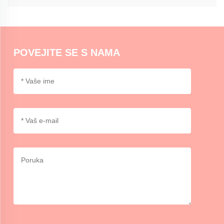
dokumente.
Momocraftsovi vosni pečati mogu se koristiti na kuverte ili laganim
paketima u dekorativne svrhe. Za sigurnu zapečaćivanje može biti
potrebno dodatno ljepilno ili trake.
POVEJITE SE S NAMA