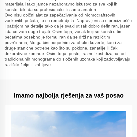
materijala i tako jamče nezaboravno iskustvo za sve koji ih
koriste, bilo da su profesionalci ili samo amateri.
Ovo nisu obični alat za zapečaćivanje od Momocraftsovih
voskovitih pečata, to su remek-djela. Napravljeni su s preciznošću
i pažnjom na detalje tako da je svaki utisak dobro definiran, jasan
i da će vam dugo trajati. Osim toga, vosak koji se koristi u tim
pečatima posebno je formuliran da se drži na različitim
površinama, što ga čini pogodnim za obuku kuverte, kao i za
druge stanične potrebe kao što su poklone, zanatlije ili čak
dekorativne komade. Osim toga, postoji raznolikost dizajna, od
tradicionalnih monograma do složenih uzoraka koji zadovoljavaju
različite želje ili zahtjeve.
Imamo najbolja rješenja za vaš posao