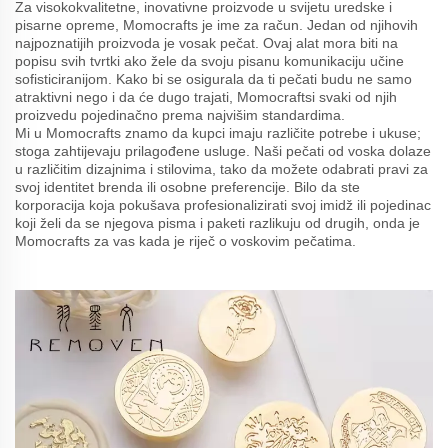
Za visokokvalitetne, inovativne proizvode u svijetu uredske i
pisarne opreme, Momocrafts je ime za račun. Jedan od njihovih
najpoznatijih proizvoda je vosak pečat. Ovaj alat mora biti na
popisu svih tvrtki ako žele da svoju pisanu komunikaciju učine
sofisticiranijom. Kako bi se osigurala da ti pečati budu ne samo
atraktivni nego i da će dugo trajati, Momocraftsi svaki od njih
proizvedu pojedinačno prema najvišim standardima.
Mi u Momocrafts znamo da kupci imaju različite potrebe i ukuse;
stoga zahtijevaju prilagođene usluge. Naši pečati od voska dolaze
u različitim dizajnima i stilovima, tako da možete odabrati pravi za
svoj identitet brenda ili osobne preferencije. Bilo da ste
korporacija koja pokušava profesionalizirati svoj imidž ili pojedinac
koji želi da se njegova pisma i paketi razlikuju od drugih, onda je
Momocrafts za vas kada je riječ o voskovim pečatima.