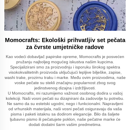
Momocrafts: Ekološki prihvatljiv set pečata
za čvrste umjetničke radove
Kao vodeći dobavljač papirske opreme, Momocrafts je posvećen
pružanju najboljeg mogućeg iskustva našim kupcima.
Specijalizirani smo za proizvodnju i isporuku širokog spektra
visokokvalitetnih proizvoda uključujući lepljive bilješke, zapise,
washi trake, prozirnu traku i marke. Među ovim proizvodima, naše
voske pečate su stekli značajnu popularnost zbog svog
jedinstvenog dizajna i izdržljivosti.
U Momocrafts, mi razumijemo važnost osobnog dodira u vašoj
kolekciji. Naši vosni pečati su dizajnirani da zadovolje tu potrebu.
Ne samo da su estetski ugodni, nego i funkcionalni. Napravljeni
od vrhunskih materijala, naši vosni pečati osiguravaju da vaša
pisma i paketi istaknu sa dodirom elegancije. Bilo da šaljete
ljubavno pismo ili pečatujete poklon, naše pečatne marke će
dodati dodatni šarm vašim predmetima.