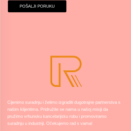
POŠALJI PORUKU
Cijenimo suradnju i želimo izgraditi dugotrajne partnerstva s
našim klijentima. Pridružite se nama u našoj misiji da
pružimo vrhunsku kancelarijsku robu i promoviramo
suradnju u industriji. Očekujemo rad s vama!