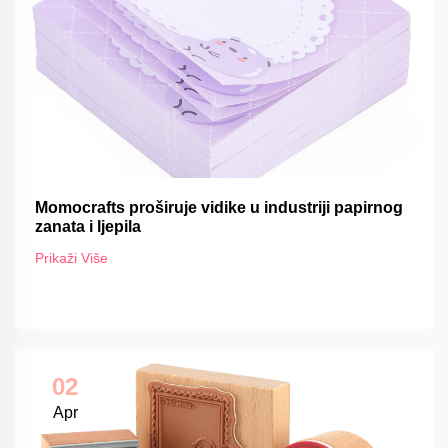
Momocrafts proširuje vidike u industriji papirnog
zanata i ljepila
Prikaži Više
02
Apr