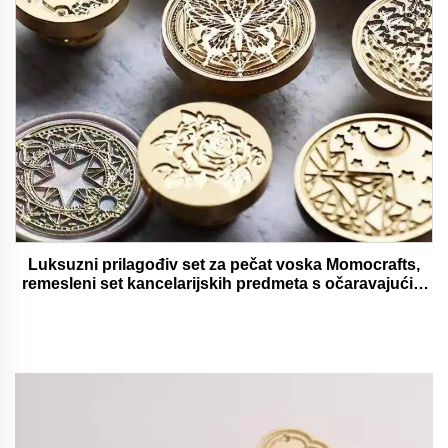
Luksuzni prilagođiv set za pečat voska Momocrafts,
remesleni set kancelarijskih predmeta s očaravajućim
darovima, lijepi i funkcionalni