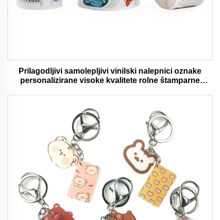
Prilagodljivi samolepljivi vinilski nalepnici oznake
personalizirane visoke kvalitete rolne štamparne
vodootporni trajni