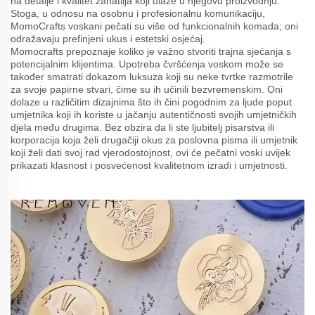
na detalje i kvalitet zanatlija koji ulaže u njegovu proizvodnju.
Stoga, u odnosu na osobnu i profesionalnu komunikaciju,
MomoCrafts voskani pečati su više od funkcionalnih komada; oni
odražavaju prefinjeni ukus i estetski osjećaj.
Momocrafts prepoznaje koliko je važno stvoriti trajna sjećanja s
potencijalnim klijentima. Upotreba čvršćenja voskom može se
također smatrati dokazom luksuza koji su neke tvrtke razmotrile
za svoje papirne stvari, čime su ih učinili bezvremenskim. Oni
dolaze u različitim dizajnima što ih čini pogodnim za ljude poput
umjetnika koji ih koriste u jačanju autentičnosti svojih umjetničkih
djela među drugima. Bez obzira da li ste ljubitelj pisarstva ili
korporacija koja želi drugačiji okus za poslovna pisma ili umjetnik
koji želi dati svoj rad vjerodostojnost, ovi će pečatni voski uvijek
prikazati klasnost i posvećenost kvalitetnom izradi i umjetnosti.