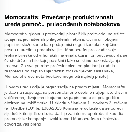
Momocrafts: Povećanje produktivnosti
ureda pomoću prilagođenih notebookova
Momocrafts, gigant u proizvodnji pisarničkih proizvoda, na tržište
izdaje niz jedinstvenih prilagođenih natpisa. Ovi mali i obojeni
papiri ne služe samo kao podsjetnici nego i kao alati koji čine
posao u uredima produktivnijim. Momocrafts proizvodi svoje
lepljive bilješke od vrhunskih materijala koji im omogućavaju da se
čvrsto drže na bilo kojoj površini i lako se skinu bez ostavljanja
tragova. Za sve potrebe profesionalca, od planiranja radnih
rasporedâ do zapisivanja važnih točaka tijekom sastanaka,
Momocrafts-ove note-bookove mogu biti najbolji prijatelj.
U ovom uredu gdje je organizacija na prvom mjestu, Momocrafts
je dao na raspolaganje personalizirane osobne naljepnice. U svim
veličinama, dizajnima i bojama ovi papiri mogu se prilagoditi s
obzirom na imidž tvrtke. U skladu s člankom 1. stavkom 2. točkom
(a) Uredbe (EU) br. 1303/2013 Komisija je odlučila da se odredi
sljedeći kriteriji: Bez obzira da li je za internu upotrebu ili kao dio
promocijske kampanje, svaki komad Momocrafts-a učinkovito
govori za vaš brend.