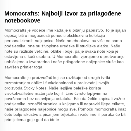
Momocrafts: Najbolji izvor za prilagođene
notebookove
Momocrafts je vodeće ime kada je u pitanju papirstvo. To je sjajan
osjećaj biti u mogućnosti ponuditi ekskluzivnu kolekciju
personaliziranih naljepnica. Naše notebookove su više od samo
podsjetnika, one su živopisne uredske ili studijske alatke. Naše
note su različite veličine, oblike i boje, pa je svaka note koja je
ostavljena u kući osobna. U Momocrafts, vjerujemo u pretvaranje
uobičajeno u izvanredno i naše prilagođene naljepnice služe kao
savršen primjer toga.
Momocrafts je proizvođač koji se razlikuje od drugih tvrtki
razmatranjem oblike i funkcionalnosti u proizvodnji svojih
proizvoda Sticky Notes. Naše lepljive beleške koriste
visokokvalitetne materijale koji ih čine čvrsto lepljivim na
površinama bez ostavljanja ostataka. Bilo da želite zapisati važne
podsjetnike, označiti stranice u knjigama ili napraviti lijepe etikete,
naše prilagođene naljepnice mogu sve. Pomoću momocrafta imat
ćete bolje iskustvo s pisanjem bilješaka i vaše ime ili poruka će biti
primijećena gdje god da idete.