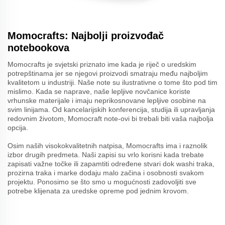
Momocrafts: Najbolji proizvođač
notebookova
Momocrafts je svjetski priznato ime kada je riječ o uredskim
potrepštinama jer se njegovi proizvodi smatraju među najboljim
kvalitetom u industriji. Naše note su ilustrativne o tome što pod tim
mislimo. Kada se naprave, naše lepljive novčanice koriste
vrhunske materijale i imaju neprikosnovane lepljive osobine na
svim linijama. Od kancelarijskih konferencija, studija ili upravljanja
redovnim životom, Momocraft note-ovi bi trebali biti vaša najbolja
opcija.
Osim naših visokokvalitetnih natpisa, Momocrafts ima i raznolik
izbor drugih predmeta. Naši zapisi su vrlo korisni kada trebate
zapisati važne točke ili zapamtiti određene stvari dok washi traka,
prozirna traka i marke dodaju malo začina i osobnosti svakom
projektu. Ponosimo se što smo u mogućnosti zadovoljiti sve
potrebe klijenata za uredske opreme pod jednim krovom.