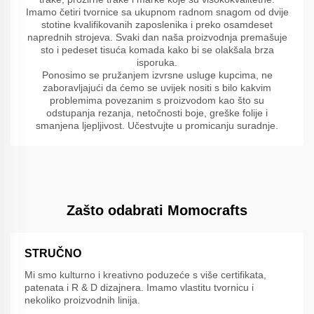
Imamo četiri tvornice sa ukupnom radnom snagom od dvije
stotine kvalifikovanih zaposlenika i preko osamdeset
naprednih strojeva. Svaki dan naša proizvodnja premašuje
sto i pedeset tisuća komada kako bi se olakšala brza
isporuka.
Ponosimo se pružanjem izvrsne usluge kupcima, ne
zaboravljajući da ćemo se uvijek nositi s bilo kakvim
problemima povezanim s proizvodom kao što su
odstupanja rezanja, netočnosti boje, greške folije i
smanjena ljepljivost. Učestvujte u promicanju suradnje.
Zašto odabrati Momocrafts
STRUČNO
Mi smo kulturno i kreativno poduzeće s više certifikata,
patenata i R & D dizajnera. Imamo vlastitu tvornicu i
nekoliko proizvodnih linija.