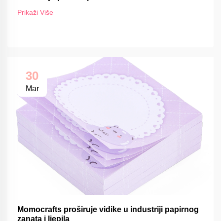
FSC-om
Prikaži Više
30
Mar
Momocrafts proširuje vidike u industriji papirnog
zanata i ljepila