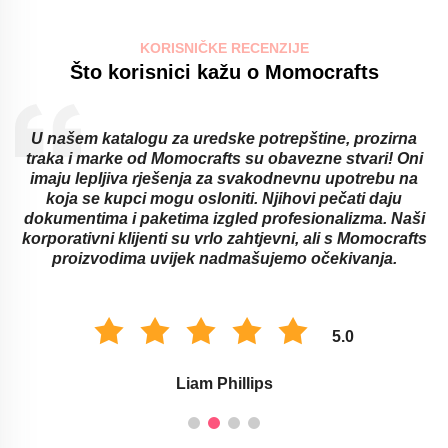
KORISNIČKE RECENZIJE
Što korisnici kažu o Momocrafts
U našem katalogu za uredske potrepštine, prozirna
traka i marke od Momocrafts su obavezne stvari! Oni
imaju lepljiva rješenja za svakodnevnu upotrebu na
koja se kupci mogu osloniti. Njihovi pečati daju
dokumentima i paketima izgled profesionalizma. Naši
korporativni klijenti su vrlo zahtjevni, ali s Momocrafts
proizvodima uvijek nadmašujemo očekivanja.
5.0
Liam Phillips