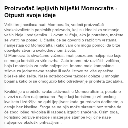
Proizvođač lepljivih bilješki Momocrafts -
Otpusti svoje ideje
Veliki broj nosilaca nudi Momocrafts, vodeći proizvođač
visokokvalitetnih papirskih proizvoda, koji su idealni za snimanje
vaših ideja i podsjetnika. U ovom slučaju, ako je potrebno, možete
se vratiti na posao. U članku će se govoriti o različitim vrstama
namještaja od Momocrafta i kako vam oni mogu pomoći da brže
obavljate stvari u svakodnevnom životu.
U Momocrafts shvaćamo važnost imati pouzdane naljepnice koje
se mogu koristiti za više svrha. Zato imamo niz različitih veličina,
boja i materijala za naše naljepnice. Imamo male kompaktne
stilove za jednostavne zapise ili veće listove za više opsežne
bilješke ako želite. Naše notebookove također dolaze u mnogim
bojama kako bi se omogućilo lako određivanje prioriteta zadataka.
Kvalitet je u središtu svake aktivnosti u Momocraftsima, posebno
u vezi s našim naljepnicama. Papir koji koristimo je vrhunskog
kvaliteta i izdržljiv; ne gubi ljepljivost kada ga redovito dodirnete, a
ostaje bez kiseline. Stoga se na njih može skrenuti bez straha da
će zbog lošeg rukopisa ili raspada izgubiti značenje. Osim toga,
koristimo održive metode i materijale štampe koji čine naše
naljepnice ekološki prihvatljivim.