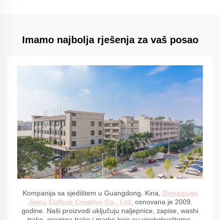
Imamo najbolja rješenja za vaš posao
Kompanija sa sjedištem u Guangdong, Kina,
Dongguan
Jiarui Culture Creative Co., Ltd.
osnovana je 2009.
godine. Naši proizvodi uključuju naljepnice, zapise, washi
trake, prozirne trake i marke koje su visokokvalitetne.