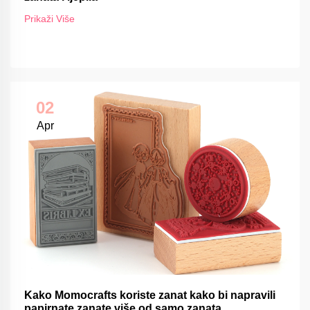
Prikaži Više
02
Apr
Kako Momocrafts koriste zanat kako bi napravili
papirnate zanate više od samo zanata