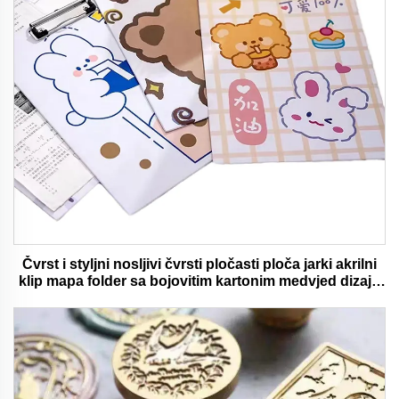
Čvrst i styljni nosljivi čvrsti pločasti ploča jarki akrilni
klip mapa folder sa bojovitim kartonim medvjed dizajn
idealan za ured i školu