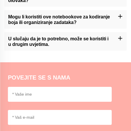
olovaka?
Momocraftsove lepljive beleške su općenito kompatibilne s
različitim vrstama olovaka, uključujući kuglične, gel i markerne
Mogu li koristiti ove notebookove za kodiranje
olovke. U slučaju da se ne primjenjuje primjena ovog standarda,
boja ili organiziranje zadataka?
testiranje se može provesti na sljedećim površinama:
Momocrafts 'lepke beleške mogu se koristiti za kodiranje boja ili
organiziranje zadataka, omogućavajući korisnicima da
U slučaju da je to potrebno, može se koristiti i
kategoriziraju i prioritiraju informacije na vizuelni i pogodan način.
u drugim uvjetima.
Momocrafts 'lepke bilješke su općenito pogodne za upotrebu u
normalnim unutarnjim uvjetima. Zbog ekstremne vrućine ili
vlažnosti može utjecati na svojstva lepila, pa je preporučljivo biti
oprezan.
POVEJITE SE S NAMA