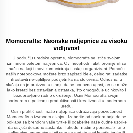
Momocrafts: Neonske naljepnice za visoku
vidljivost
U području uredske opreme, Momocrafts se ističe svojom
iznimnom paletom naljepnica. Ovi neophodni alati promijenili su
način na koji timovi komuniciraju i ostaju organizirani. Pomoću
naših notebookova možete brzo zapisati ideje, delegirati zadatke
ili ostaviti ne-uplitljiva podsjetnika na stolovima. Odnosno, u
slučaju da je proizvod u stanju da se ponovno ugasi, on se može
lako kretati bez ostavljanja ostataka, što omogućuje učinkovito i
bezupravljeno radno okruženje. Učini Momocrafts svojim
partnerom u poticanju produktivnosti i kreativnosti u modernom
uredu.
Osim praktičnosti, naše naljepnice odražavaju posvećenost
Momocrafts-a izvrsnom dizajnu. Izaberite od spektra boja da se
poklapa sa brendom vaše tvrtke ili odaberite naše čudne uzorke
da osvježi dosadne sastanke. Također nudimo personalizirane
naljepnice, omogućavajući vam da dodate svoj logotip tvrtke ili