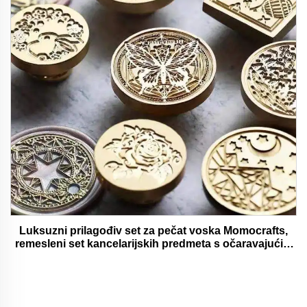
Luksuzni prilagođiv set za pečat voska Momocrafts,
remesleni set kancelarijskih predmeta s očaravajućim
darovima, lijepi i funkcionalni