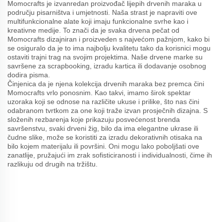
Momocrafts je izvanredan proizvođač lijepih drvenih maraka u
području pisarništva i umjetnosti. Naša strast je napraviti ove
multifunkcionalne alate koji imaju funkcionalne svrhe kao i
kreativne medije. To znači da je svaka drvena pečat od
Momocrafts dizajniran i proizveden s najvećom pažnjom, kako bi
se osiguralo da je to ima najbolju kvalitetu tako da korisnici mogu
ostaviti trajni trag na svojim projektima. Naše drvene marke su
savršene za scrapbooking, izradu kartica ili dodavanje osobnog
dodira pisma.
Činjenica da je njena kolekcija drvenih maraka bez premca čini
Momocrafts vrlo ponosnim. Kao takvi, imamo širok spektar
uzoraka koji se odnose na različite ukuse i prilike, što nas čini
odabranom tvrtkom za one koji traže izvan prosječnih dizajna. S
složenih rezbarenja koje prikazuju posvećenost brenda
savršenstvu, svaki drveni žig, bilo da ima elegantne ukrase ili
čudne slike, može se koristiti za izradu dekorativnih otisaka na
bilo kojem materijalu ili površini. Oni mogu lako poboljšati ove
zanatlije, pružajući im zrak sofisticiranosti i individualnosti, čime ih
razlikuju od drugih na tržištu.