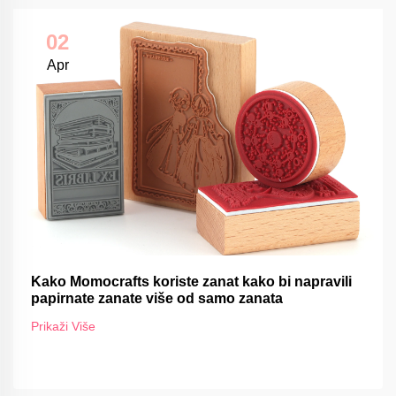
02
Apr
Kako Momocrafts koriste zanat kako bi napravili
papirnate zanate više od samo zanata
Prikaži Više