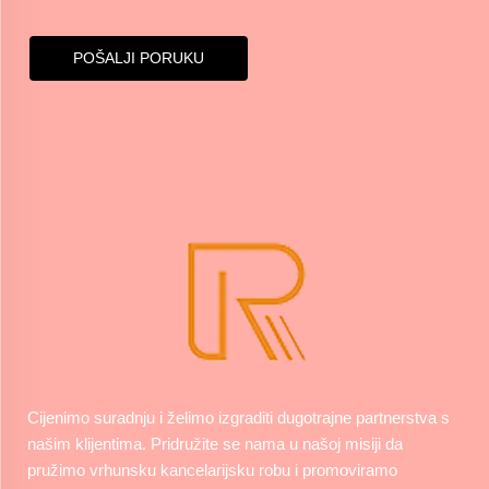
POŠALJI PORUKU
Cijenimo suradnju i želimo izgraditi dugotrajne partnerstva s
našim klijentima. Pridružite se nama u našoj misiji da
pružimo vrhunsku kancelarijsku robu i promoviramo