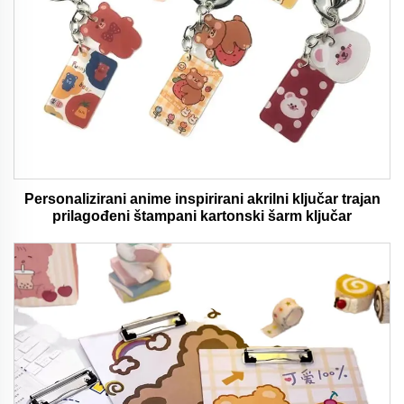
Personalizirani anime inspirirani akrilni ključar trajan
prilagođeni štampani kartonski šarm ključar