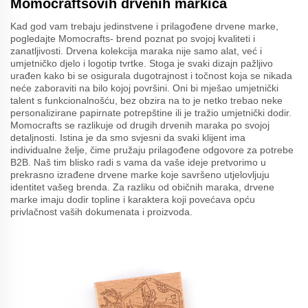
Momocraftsovih drvenih markica
Kad god vam trebaju jedinstvene i prilagođene drvene marke,
pogledajte Momocrafts- brend poznat po svojoj kvaliteti i
zanatljivosti. Drvena kolekcija maraka nije samo alat, već i
umjetničko djelo i logotip tvrtke. Stoga je svaki dizajn pažljivo
urađen kako bi se osigurala dugotrajnost i točnost koja se nikada
neće zaboraviti na bilo kojoj površini. Oni bi mješao umjetnički
talent s funkcionalnošću, bez obzira na to je netko trebao neke
personalizirane papirnate potrepštine ili je tražio umjetnički dodir.
Momocrafts se razlikuje od drugih drvenih maraka po svojoj
detaljnosti. Istina je da smo svjesni da svaki klijent ima
individualne želje, čime pružaju prilagođene odgovore za potrebe
B2B. Naš tim blisko radi s vama da vaše ideje pretvorimo u
prekrasno izrađene drvene marke koje savršeno utjelovljuju
identitet vašeg brenda. Za razliku od običnih maraka, drvene
marke imaju dodir topline i karaktera koji povećava opću
privlačnost vaših dokumenata i proizvoda.