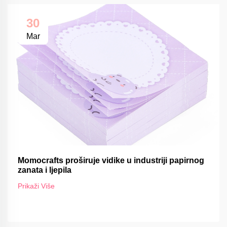
30
Mar
Momocrafts proširuje vidike u industriji papirnog
zanata i ljepila
Prikaži Više