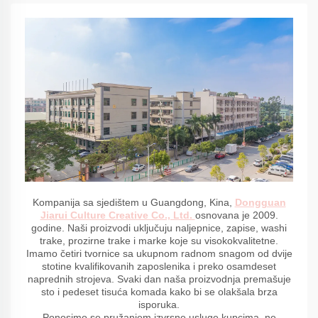
Kompanija sa sjedištem u Guangdong, Kina,
Dongguan
Jiarui Culture Creative Co., Ltd.
osnovana je 2009.
godine. Naši proizvodi uključuju naljepnice, zapise, washi
trake, prozirne trake i marke koje su visokokvalitetne.
Imamo četiri tvornice sa ukupnom radnom snagom od dvije
stotine kvalifikovanih zaposlenika i preko osamdeset
naprednih strojeva. Svaki dan naša proizvodnja premašuje
sto i pedeset tisuća komada kako bi se olakšala brza
isporuka.
Ponosimo se pružanjem izvrsne usluge kupcima, ne