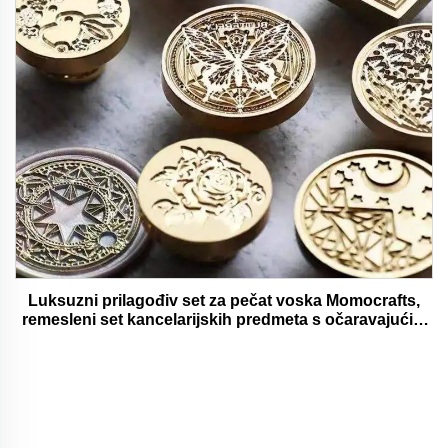
Luksuzni prilagođiv set za pečat voska Momocrafts,
remesleni set kancelarijskih predmeta s očaravajućim
darovima, lijepi i funkcionalni