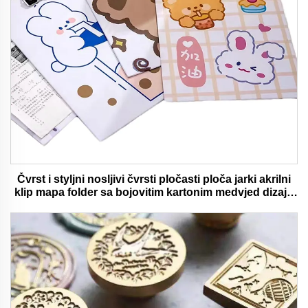
Čvrst i styljni nosljivi čvrsti pločasti ploča jarki akrilni
klip mapa folder sa bojovitim kartonim medvjed dizajn
idealan za ured i školu