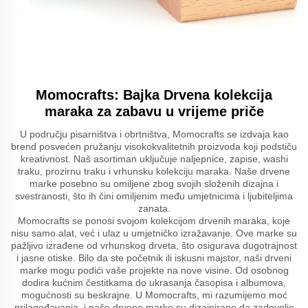
Momocrafts: Bajka Drvena kolekcija
maraka za zabavu u vrijeme priče
U području pisarništva i obrtništva, Momocrafts se izdvaja kao
brend posvećen pružanju visokokvalitetnih proizvoda koji podstiču
kreativnost. Naš asortiman uključuje naljepnice, zapise, washi
traku, prozirnu traku i vrhunsku kolekciju maraka. Naše drvene
marke posebno su omiljene zbog svojih složenih dizajna i
svestranosti, što ih čini omiljenim među umjetnicima i ljubiteljima
zanata.
Momocrafts se ponosi svojom kolekcijom drvenih maraka, koje
nisu samo alat, već i ulaz u umjetničko izražavanje. Ove marke su
pažljivo izrađene od vrhunskog drveta, što osigurava dugotrajnost
i jasne otiske. Bilo da ste početnik ili iskusni majstor, naši drveni
marke mogu podići vaše projekte na nove visine. Od osobnog
dodira kućnim čestitkama do ukrasanja časopisa i albumova,
mogućnosti su beskrajne. U Momocrafts, mi razumijemo moć
prilagođavanja, i naše drvene marke su dizajnirane da zadovolje