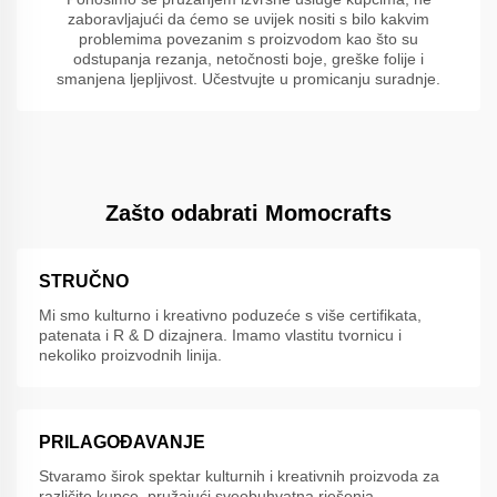
zaboravljajući da ćemo se uvijek nositi s bilo kakvim
problemima povezanim s proizvodom kao što su
odstupanja rezanja, netočnosti boje, greške folije i
smanjena ljepljivost. Učestvujte u promicanju suradnje.
Zašto odabrati Momocrafts
STRUČNO
Mi smo kulturno i kreativno poduzeće s više certifikata,
patenata i R & D dizajnera. Imamo vlastitu tvornicu i
nekoliko proizvodnih linija.
PRILAGOĐAVANJE
Stvaramo širok spektar kulturnih i kreativnih proizvoda za
različite kupce, pružajući sveobuhvatna rješenja.