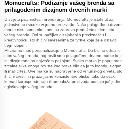
Momocrafts: Podizanje vašeg brenda sa
prilagođenim dizajnom drvenih marki
U svijetu pisarništva i brendiranja, Momocrafts je istaknut za
jedinstvene i visoko vrijedne proizvode. Naše prilagođene drvene
marke nisu samo alati, one su zapravo produžetak identiteta
vašeg brenda. Oni su pažljivo dizajnirani s preciznošću i
kreativnošću, što ih čini savršenima za tvrtke koje žele ostaviti
trajni dojam.
Mi znamo moć personalizacije u Momocrafts. Da bismo odrazilo
etos vašeg brenda, napravili smo prilagođene drvene marke koje
su dizajnirane sa najvećom pažnjom. Svaka marka je poput male
zrcalne slike onoga tko ste kao tvrtka bilo da je to logotip, slogan
ili mali crtež. Ove marke su napravljene od vrhunskog drveta, što
ih čini čvrstim i pruža jasne konzistentne otiske, tako da svaki
komad korespondencije ili ambalaža proizvoda postaje još jedno
oglašavanje vašeg brenda.