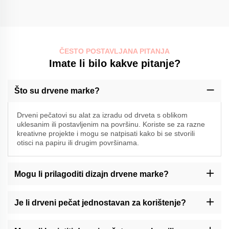
ČESTO POSTAVLJANA PITANJA
Imate li bilo kakve pitanje?
Što su drvene marke?
Drveni pečatovi su alat za izradu od drveta s oblikom
uklesanim ili postavljenim na površinu. Koriste se za razne
kreativne projekte i mogu se natpisati kako bi se stvorili
otisci na papiru ili drugim površinama.
Mogu li prilagoditi dizajn drvene marke?
Momocrafts može ponuditi mogućnosti prilagođavanja drvenih
maraka. Molimo vas da kontaktirate našu podršku ili provjerite
Je li drveni pečat jednostavan za korištenje?
našu web stranicu za dostupne usluge prilagođavanja.
Momocraftsovi drveni marke su dizajnirani tako da ih je lako
koristiti. Međutim, za dostizanje dosljednih i čistih dojmova možda