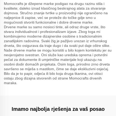
Momocrafts je džepene marke podigao na drugu razinu stila i
kvalitete; daleko iznad klasičnog beskrajnog alata za stvaranje
dojmova. Stručno znanje tvrtke u proizvodnji nije ograničeno na
naljepnice ili zapise, već se proteže do točke gdje smo u
mogućnosti stvoriti funkcionalne i dobre drvene marke.
Drvene marke su samo nosioci tinte, ali odraz druge vrste, što
stvara individualnost i profesionalizam izjave. Zbog toga mi
kombinujemo moderne dizajnerske osobine s tradicionalnim
zanatlijskim radovima. Svaki žig je pažljivo urezan iz vrhunskog
drveta, što osigurava da traje dugo i da svaki put daje oštre slike.
Naše drvene marke se mogu koristiti u bilo kojem kontekstu jer su
nevjerojatno svestran. Oni služe kao uredska oprema i potvrdni
pečat za dokumente ili umjetničke materijale koji ukazuju na
osobni dodir domaćih projekata. Osim toga, prirodno zrno drveta
savršeno se miješa s mastilom, čime se daje ekskluzivni osjećaj.
Bilo da je to papir, odjeća ili bilo koja druga tkanina, ovi otisci
ostaju zbog dizajna stvorenih od strane Momocrafts drvenih
maraka.
Imamo najbolja rješenja za vaš posao