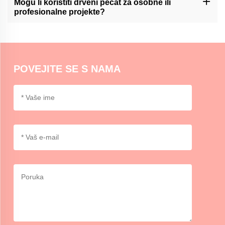
Mogu li koristiti drveni pečat za osobne ili
je potrebno vježbati.
profesionalne projekte?
Momokraftsovi drveni pečatovi mogu se koristiti i za osobne i
profesionalne svrhe, dodajući jedinstveni i ručno izrađeni dodir
zanatstvu, umjetničkim djelima ili brendiranju.
POVEJITE SE S NAMA