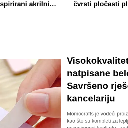
spirirani akrilni
čvrsti pločasti p
ključar trajan
jarki akrilni klip
lagođeni štampani
folder sa bojovi
onski šarm ključar
kartonim medv
dizajn idealan za 
školu
Visokokvalite
natpisane be
Savršeno rješ
kancelariju
Momocrafts je vodeći proiz
kao što su kompleti za lepl