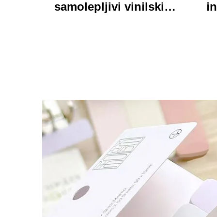
samolepljivi vinilski
in
nalepnici oznake
personalizirane visoke
pri
kvalitete rolne
kart
štamparne vodootporni
trajni