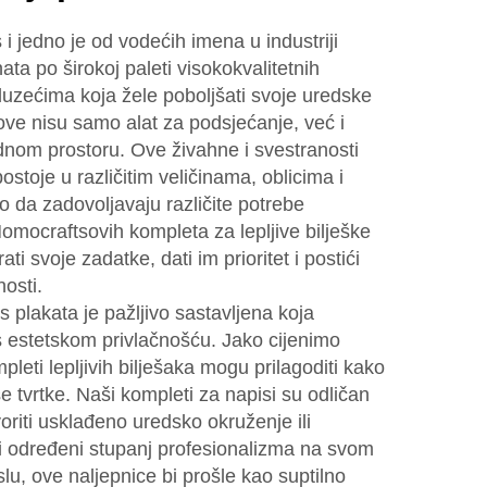
i jedno je od vodećih imena u industriji
ata po širokoj paleti visokokvalitetnih
uzećima koja žele poboljšati svoje uredske
ve nisu samo alat za podsjećanje, već i
adnom prostoru. Ove živahne i svestranosti
toje u različitim veličinama, oblicima i
o da zadovoljavaju različite potrebe
omocraftsovih kompleta za lepljive bilješke
ti svoje zadatke, dati im prioritet i postići
osti.
 plakata je pažljivo sastavljena koja
s estetskom privlačnošću. Jako cijenimo
pleti lepljivih bilješaka mogu prilagoditi kako
aše tvrtke. Naši kompleti za napisi su odličan
tvoriti usklađeno uredsko okruženje ili
i određeni stupanj profesionalizma na svom
u, ove naljepnice bi prošle kao suptilno