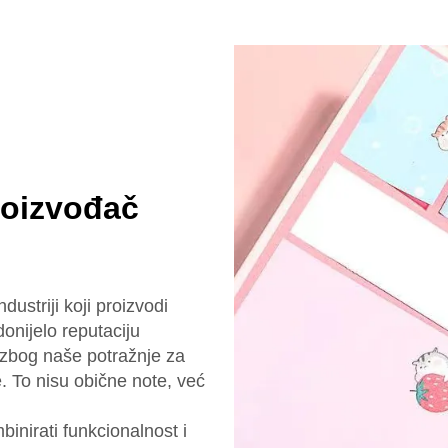
roizvođač
ustriji koji proizvodi
donijelo reputaciju
 zbog naše potražnje za
. To nisu obične note, već
inirati funkcionalnost i