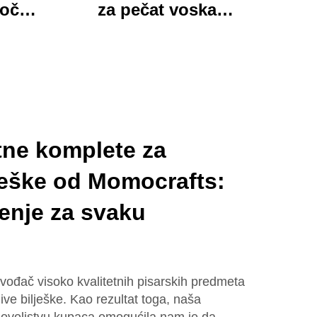
loča
za pečat voska
 mapa
Momocrafts, remesleni
tim
set kancelarijskih
jed
predmeta s
ured i
očaravajućim darovima,
lijepi i funkcionalni
tne komplete za
leške od Momocrafts:
enje za svaku
vođač visoko kvalitetnih pisarskih predmeta
jive bilješke. Kao rezultat toga, naša