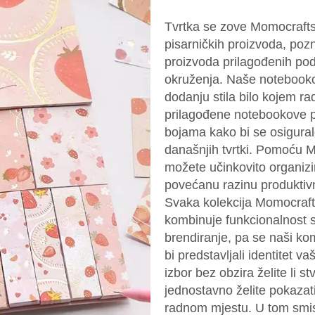
Tvrtka se zove Momocrafts 
pisarničkih proizvoda, pozn
proizvoda prilagođenih pod
okruženja. Naše notebooko
dodanju stila bilo kojem r
prilagođene notebookove pos
bojama kako bi se osigural
današnjih tvrtki. Pomoću M
možete učinkovito organizira
povećanu razinu produktivn
Svaka kolekcija Momocrafts
kombinuje funkcionalnost 
brendiranje, pa se naši kom
bi predstavljali identitet v
izbor bez obzira želite li s
jednostavno želite pokazat
radnom mjestu. U tom smisl