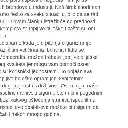
adovoljstvu kupaca omogućila nam je da
 brendova u industriji. Naš širok asortiman
mo nešto za svaku situaciju, bilo da se radi
rabi. U ovom članku istražit ćemo prednosti
ompleta za lepljive bilješke i zašto su oni
edu.
ucionarne kada je u pitanju organiziranje
različitim veličinama, bojama i lako se
omocrafts, možda trebate ljepljive bilješke
eg kvaliteta jer mogu vam pomoći ostati
k su korisnički jednostavni. To objašnjava
epljive beleške opremljeni kvalitetnim
 dugotrajnost i izdržljivost. Osim toga, naše
seline i arhivski sigurne što ih čini pogodnim
bez ikakvog oštećenja stranica ispod ili na
isteći ove post-it-ove možete biti sigurni da
 čak i nakon mnogo godina.