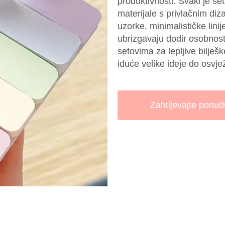
produktivnosti. Svaki je se
materijale s privlačnim di
uzorke, minimalističke linij
ubrizgavaju dodir osobnos
setovima za lepljive bilješ
iduće velike ideje do osvj
Zahtijevajte ponud