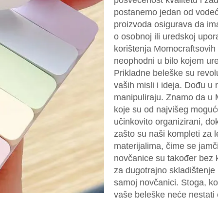
posvećenost kvalitetu i z
postanemo jedan od vodećih
proizvoda osigurava da ima
o osobnoj ili uredskoj upo
korištenja Momocraftsovih k
neophodni u bilo kojem ur
Prikladne beleške su revol
vaših misli i ideja. Dođu u 
manipuliraju. Znamo da u M
koje su od najvišeg moguć
učinkovito organizirani, do
zašto su naši kompleti za l
materijalima, čime se jamči
novčanice su također bez ki
za dugotrajno skladištenje 
samoj novčanici. Stoga, kor
vaše beleške neće nestati