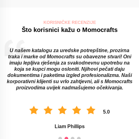
KORISNIČKE RECENZIJE
Što korisnici kažu o Momocrafts
U našem katalogu za uredske potrepštine, prozirna
traka i marke od Momocrafts su obavezne stvari! Oni
imaju lepljiva rješenja za svakodnevnu upotrebu na
koja se kupci mogu osloniti. Njihovi pečati daju
dokumentima i paketima izgled profesionalizma. Naši
korporativni klijenti su vrlo zahtjevni, ali s Momocrafts
proizvodima uvijek nadmašujemo očekivanja.
5.0
Liam Phillips