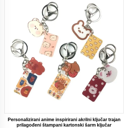
Personalizirani anime inspirirani akrilni ključar trajan
prilagođeni štampani kartonski šarm ključar