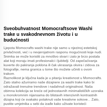
Sveobuhvatnost Momocraftsove Washi
trake u svakodnevnom životu i u
budućnosti
Ljepota Momocrafts washi trake nije samo u njezinoj estetskoj
privlačnosti, već i u nevjerojatnom rasponu mogućnosti koje nudi.
Snimka se može koristiti za mnoštvo stvari i zato je brzo postala
alat koji moraju imati profesionalci i ljubitelji. Od zapečaćivanja
kuverte do pakiranja poklona ili čak ukrasanja okvira i zidova za
fotografije, nema granica u tome što možete učiniti s ovom
trakom.
Raznolikost je ključna kada je u pitanju kreativnost u Momocrafts.
Zato stalno ažuriramo naše dizajnere za washi trake kako bi
odražavali trenutne trendove i nadahnuli originalnost. Naša
obimna kolekcija se kreće od jednostavnih minimalističkih uzoraka
u monokromnim nijansama do blistavih intenzivnih kontrastnih
dizajna koji će svakako potaknuti vaše kreativne sokove... Zato,
pustite umjetnika u sebi da izađe kako uživate koristeći