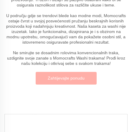
osigurala raznolikost stilova za različite ukuse i teme.
U području gdje se trendovi blede kao modne modi, Momocrafts
ostaje čvrst u svojoj posvećenosti pružanju beskrajnih korisnih
proizvoda koji nadahnjuju kreativnost. Naša kaseta za washi nije
izuzetak. Iako je funkcionalna, dizajnirana je i s obzirom na
modnu upotrebu, omogućavajući vam da pokažete osobni stil, a
istovremeno osiguravate profesionalni rezultat.
Ne smirujte se dosadnim rolovima konvencionalnih traka,
uzdignite svoje zanate s Momocrafts Washi trakama! Prođi kroz
našu kolekciju i otkrivaj sebe s svakom trakama!
Zahtijevajte ponudu