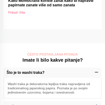
Kako Momocrafts koriste zanat kako bi napravili
papirnate zanate više od samo zanata
Prikaži Više
ČESTO POSTAVLJANA PITANJA
Imate li bilo kakve pitanje?
Što je to washi traka?
Washi traka je dekoratorna lepljiva traka napravljena od
tradicionalnog japanskog papira. Poznata je po svojim
jedinstvenim uzorcima, bojama i svestranosti.