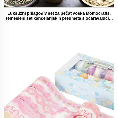
Luksuzni prilagođiv set za pečat voska Momocrafts,
remesleni set kancelarijskih predmeta s očaravajućim
darovima, lijepi i funkcionalni