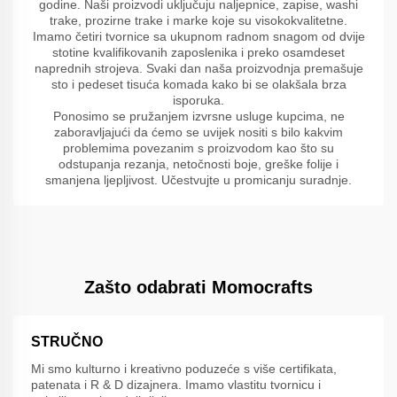
godine. Naši proizvodi uključuju naljepnice, zapise, washi
trake, prozirne trake i marke koje su visokokvalitetne.
Imamo četiri tvornice sa ukupnom radnom snagom od dvije
stotine kvalifikovanih zaposlenika i preko osamdeset
naprednih strojeva. Svaki dan naša proizvodnja premašuje
sto i pedeset tisuća komada kako bi se olakšala brza
isporuka.
Ponosimo se pružanjem izvrsne usluge kupcima, ne
zaboravljajući da ćemo se uvijek nositi s bilo kakvim
problemima povezanim s proizvodom kao što su
odstupanja rezanja, netočnosti boje, greške folije i
smanjena ljepljivost. Učestvujte u promicanju suradnje.
Zašto odabrati Momocrafts
STRUČNO
Mi smo kulturno i kreativno poduzeće s više certifikata,
patenata i R & D dizajnera. Imamo vlastitu tvornicu i