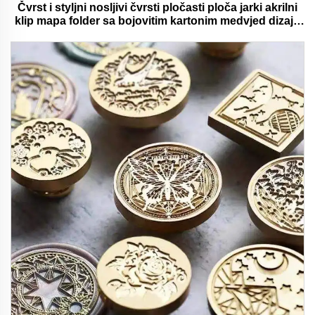
Čvrst i styljni nosljivi čvrsti pločasti ploča jarki akrilni
klip mapa folder sa bojovitim kartonim medvjed dizajn
idealan za ured i školu