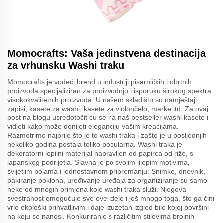
Momocrafts: Vaša jedinstvena destinacija
za vrhunsku Washi traku
Momocrafts je vodeći brend u industriji pisarničkih i obrtnih
proizvoda specijaliziran za proizvodnju i isporuku širokog spektra
visokokvalitetnih proizvoda. U našem skladištu su namještaji,
zapisi, kasete za washi, kasete za violončelo, marke itd. Za ovaj
post na blogu usredotočit ću se na naš bestseller washi kasete i
vidjeti kako može donijeti eleganciju vašim kreacijama.
Razmotrimo najprije što je to washi traka i zašto je u posljednjih
nekoliko godina postala toliko popularna. Washi traka je
dekoratorni lepilni materijal napravljen od papirca od riže, s
japanskog podrijetla. Slavna je po svojim lijepim motivima,
svijetlim bojama i jednostavnom pripremanju. Snimke, dnevnik,
pakiranje poklona, uređivanje uređaja za organiziranje su samo
neke od mnogih primjena koje washi traka služi. Njegova
svestranost omogućuje sve ove ideje i još mnogo toga, što ga čini
vrlo ekološki prihvatljivim i daje izuzetan izgled bilo kojoj površini
na koju se nanosi. Konkuriranje s različitim stilovima brojnih