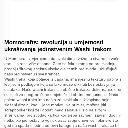
Momocrafts: revolucija u umjetnosti
ukrašivanja jedinstvenim Washi trakom
U Momocrafts, vjerujemo da svaki dio je važan u stvaranju vaše
obrti i ukrase više osobno. Zato se fokusiramo na proizvodnju i
prodaju širokog spektra visokokvalitetnih proizvoda, uključujući
našu jedinstvenu i svestranost.
Washi traka, koja potječe iz Japana, ima nježnu teksturu papira s
lepljivom podlogom koja se lako može otkinuti bez ostavljanja
ostataka. Naše washi trake nisu obične trake za dekoriranje; one
su ključ za neograničene umjetničke i obrtne mogućnosti. Naša
paleta washi traka ima nešto za svaki ukus: živopisne boje,
složeni dizajn, kao i lijepe motive. Na primjer, možete biti
scrapbooker koji želi dodati malo zabave ili zlo na svojim
stranicama, proizvođač kartica koji treba savršeni završni dodir ili
netko tko jednostavno voli ukrasati svoje dnevnice i planere što
god da spada u jednu od ovih kategorija naša washi traka će biti