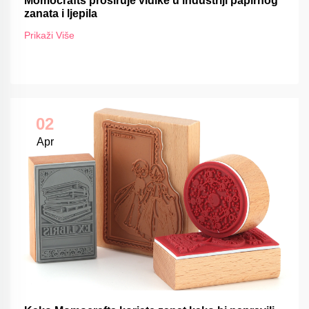
Momocrafts proširuje vidike u industriji papirnog
zanata i ljepila
Prikaži Više
02
Apr