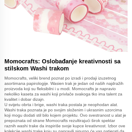
Momocrafts: Oslobađanje kreativnosti sa
stilskom Washi trakom
Momocrafts, veliki brend poznat po izradi i prodaji izuzetnog
asortimana papirologije. Wasien trak je jedan od naših najdražih
proizvoda koji su fleksibilni i u modi. Momocrafts je napravio
nekoliko kaseta za washi koji privlače svakoga tko ima talent za
kvalitet i dobar dizajn.
U svijetu obrta i brige, washi traka postala je neophodan alat.
Washi traka poznata je po svojim složenim i ukrasnim uzorcima
koji mogu dodati stil bilo kojem projektu. Ovo svestranost u alat je
prepoznata od strane Momocrafts rezultirajući širok spektar
raznih washi trake da inspiriše svoje kupce kreativnost. Izbor ove
kolekcije washi trake koju su napravili sigurno će vas natjerati da