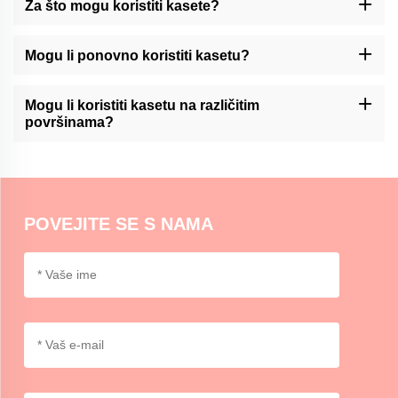
Za što mogu koristiti kasete?
Washi traka može se koristiti za razne svrhe, kao što su ukras
časopisa, scrapbooking, pakiranje poklona, stvaranje umjetničkih
Mogu li ponovno koristiti kasetu?
djela i dodavanje naglasaka za zanat ili uređenje kuće.
Momocraftsova kaseta za washi obično nije dizajnirana za
ponovnu upotrebu. Međutim, može se ukloniti i s pažnjom
Mogu li koristiti kasetu na različitim
postaviti na određene površine.
površinama?
Momocraftsova washi traka pogodna je za upotrebu na različitim
površinama, uključujući papir, karton, staklo i neke plastike. U
slučaju da se primjenjuje druga metoda, ispit je preporučljiv.
POVEJITE SE S NAMA