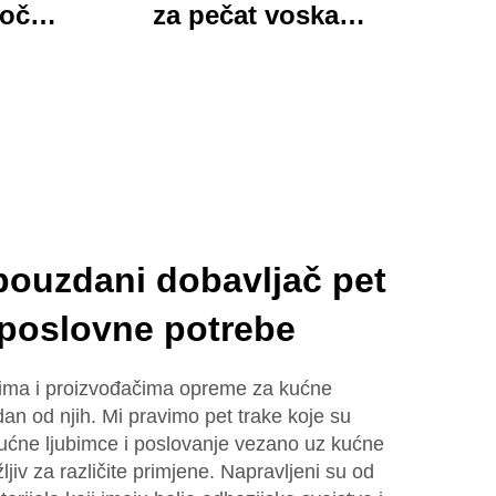
loča
za pečat voska
 mapa
Momocrafts, remesleni
tim
set kancelarijskih
jed
predmeta s
ured i
očaravajućim darovima,
lijepi i funkcionalni
pouzdani dobavljač pet
 poslovne potrebe
čima i proizvođačima opreme za kućne
an od njih. Mi pravimo pet trake koje su
kućne ljubimce i poslovanje vezano uz kućne
ljiv za različite primjene. Napravljeni su od