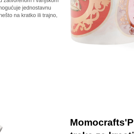
 u zatvorenom i vanjskom
 omogućuje jednostavnu
to na kratko ili trajno,
Momocrafts'Pr