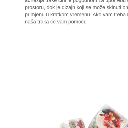
adhezija trake čini je pogodnom za upotrebu
prostoru, dok je dizajn koji se može skinuti
primjenu u kratkom vremenu. Ako vam treba neš
naša traka će vam pomoći.