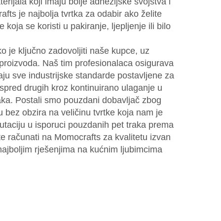
erijala koji imaju bolje adhezijske svojstva i
ts je najbolja tvrtka za odabir ako želite
koja se koristi u pakiranje, ljepljenje ili bilo
 je ključno zadovoljiti naše kupce, uz
 proizvoda. Naš tim profesionalaca osigurava
aju sve industrijske standarde postavljene za
ispred drugih kroz kontinuirano ulaganje u
traka. Postali smo pouzdani dobavljač zbog
 bez obzira na veličinu tvrtke koja nam je
putaciju u isporuci pouzdanih pet traka prema
e računati na Momocrafts za kvalitetu izvan
najboljim rješenjima na kućnim ljubimcima