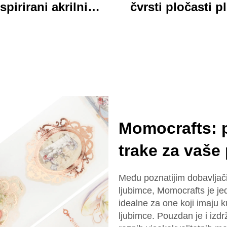
spirirani akrilni
čvrsti pločasti p
ključar trajan
jarki akrilni klip
lagođeni štampani
folder sa bojovi
onski šarm ključar
kartonim medv
dizajn idealan za 
školu
Momocrafts: 
trake za vaše
Među poznatijim dobavlja
ljubimce, Momocrafts je jed
idealne za one koji imaju 
ljubimce. Pouzdan je i izdrž