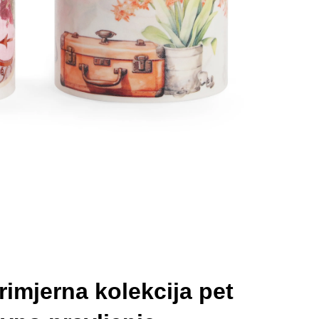
imjerna kolekcija pet