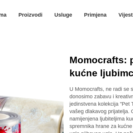
ma
Proizvodi
Usluge
Primjena
Vijest
Momocrafts: 
kućne ljubimc
U Momocrafts, ne radi se 
donosimo zabavu i kreativn
jedinstvena kolekcija "Pet
vašeg dlakavog prijatelja.
namijenjena ljubiteljima k
spremnika hrane za kućne l