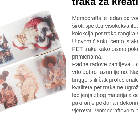
traka za kreat
Momocrafts je jedan od vo
širok spektar visokokvalit
kolekcija pet traka rangira s
U ovom članku ćemo istakn
PET trake kako bismo pokaz
primjenama.
Radne radove zahtijevaju d
vrlo dobro razumijemo. Naš
briggers ili čak profesional
kvaliteta pet traka ne ugro
lepljenja zbog materijala o
pakiranje poklona i dekor
vjerovati Momocraftovom pe