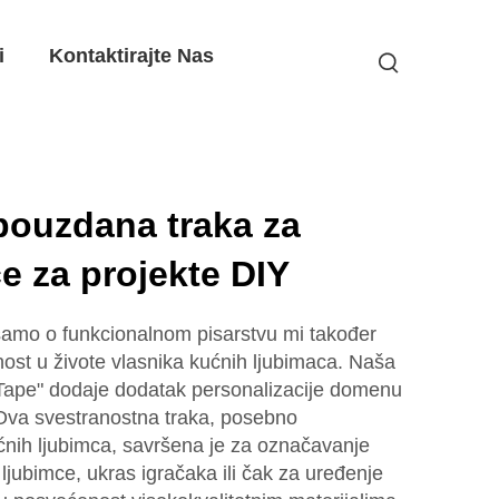
i
Kontaktirajte Nas
pouzdana traka za
e za projekte DIY
samo o funkcionalnom pisarstvu mi također
ost u živote vlasnika kućnih ljubimaca. Naša
 Tape" dodaje dodatak personalizacije domenu
 Ova svestranostna traka, posebno
ućnih ljubimca, savršena je za označavanje
jubimce, ukras igračaka ili čak za uređenje