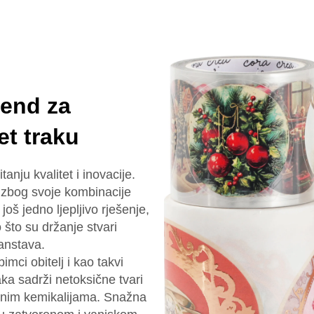
rend za
et traku
tanju kvalitet i inovacije.
 zbog svoje kombinacije
 još jedno ljepljivo rješenje,
što su držanje stvari
ćanstava.
mci obitelj i kao takvi
ka sadrži netoksične tvari
tetnim kemikalijama. Snažna