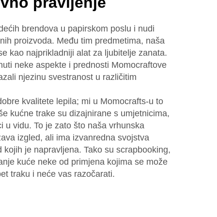
ivno pravljenje
dećih brendova u papirskom poslu i nudi
etnih proizvoda. Među tim predmetima, naša
e kao najprikladniji alat za ljubitelje zanata.
uti neke aspekte i prednosti Momocraftove
ali njezinu svestranost u različitim
obre kvalitete lepila; mi u Momocrafts-u to
e kućne trake su dizajnirane s umjetnicima,
ci u vidu. To je zato što naša vrhunska
žava izgled, ali ima izvanredna svojstva
d kojih je napravljena. Tako su scrapbooking,
iranje kuće neke od primjena kojima se može
t traku i neće vas razočarati.