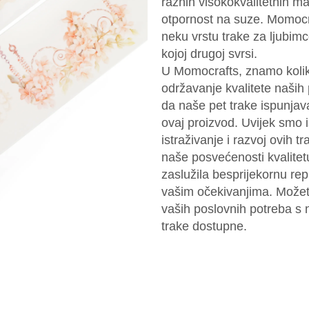
raznih visokokvalitetnih mat
otpornost na suze. Momocraf
neku vrstu trake za ljubimce 
kojoj drugoj svrsi.
U Momocrafts, znamo koliko
održavanje kvalitete naših
da naše pet trake ispunjav
ovaj proizvod. Uvijek smo 
istraživanje i razvoj ovih 
naše posvećenosti kvalitetu
zaslužila besprijekornu re
vašim očekivanjima. Možet
vaših poslovnih potreba s 
trake dostupne.