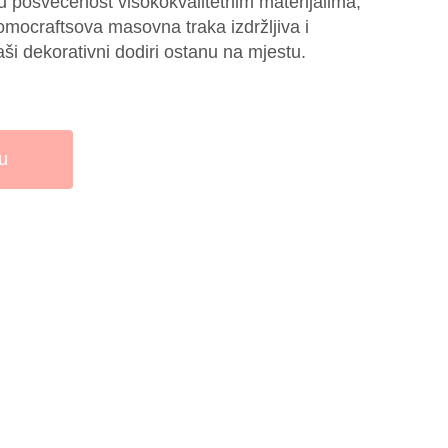
u posvećenost visokokvalitetnim materijalima,
omocraftsova masovna traka izdržljiva i
vaši dekorativni dodiri ostanu na mjestu.
u