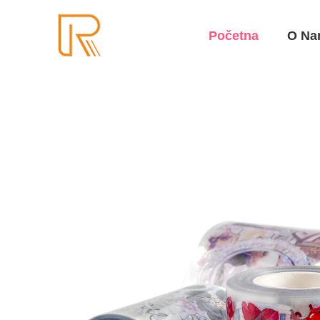
Početna
O Na