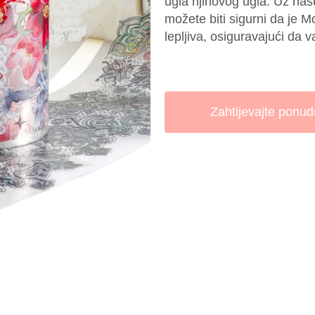
ugla njihovog ugla. Uz naš
možete biti sigurni da je M
lepljiva, osiguravajući da 
Zahtijevajte ponud