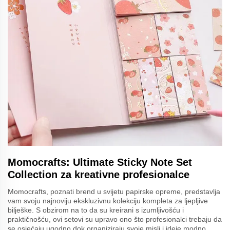
Momocrafts: Ultimate Sticky Note Set
Collection za kreativne profesionalce
Momocrafts, poznati brend u svijetu papirske opreme, predstavlja
vam svoju najnoviju ekskluzivnu kolekciju kompleta za ljepljive
bilješke. S obzirom na to da su kreirani s izumljivošću i
praktičnošću, ovi setovi su upravo ono što profesionalci trebaju da
se osjećaju ugodno dok organiziraju svoje misli i ideje modno.