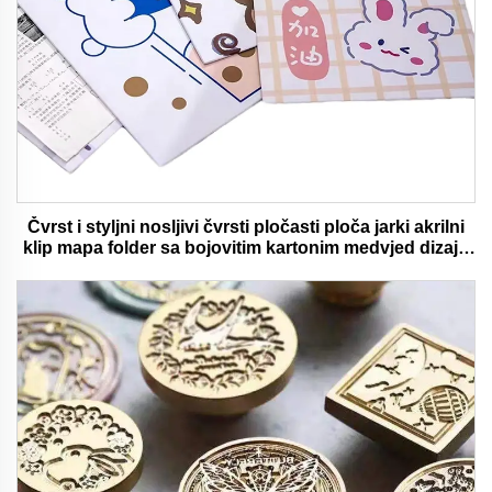
Čvrst i styljni nosljivi čvrsti pločasti ploča jarki akrilni
klip mapa folder sa bojovitim kartonim medvjed dizajn
idealan za ured i školu