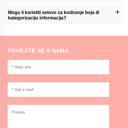
Momocraftove komplete za lepljive bilješke mogu biti korisno
sredstvo za pisanje dnevnika ili organizaciju planera,
Mogu li koristiti setove za kodiranje boja ili
omogućavajući korisnicima lako dodavanje i pomicanje bilješaka
kategorizaciju informacija?
unutar svojih rasporeda.
Momocraftsovi kompleti za lepljive bilješke idealni su za kodiranje
boja ili kategorizaciju informacija, pružajući organizirani i vizualni
način razlikovanja i naglašavanja važnih detalja.
POVEJITE SE S NAMA