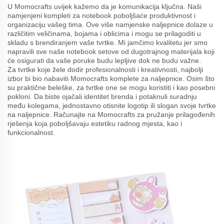
U Momocrafts uvijek kažemo da je komunikacija ključna. Naši
namjenjeni kompleti za notebook poboljšaće produktivnost i
organizaciju vašeg tima. Ove više namjenske naljepnice dolaze u
različitim veličinama, bojama i oblicima i mogu se prilagoditi u
skladu s brendiranjem vaše tvrtke. Mi jamčimo kvalitetu jer smo
napravili sve naše notebook setove od dugotrajnog materijala koji
će osigurati da vaše poruke budu lepljive dok ne budu važne.
Za tvrtke koje žele dodir profesionalnosti i kreativnosti, najbolji
izbor bi bio nabaviti Momocrafts komplete za naljepnice. Osim što
su praktične beleške, za tvrtke one se mogu koristiti i kao posebni
pokloni. Da biste ojačali identitet brenda i potaknuli suradnju
među kolegama, jednostavno otisnite logotip ili slogan svoje tvrtke
na naljepnice. Računajte na Momocrafts za pružanje prilagođenih
rješenja koja poboljšavaju estetiku radnog mjesta, kao i
funkcionalnost.