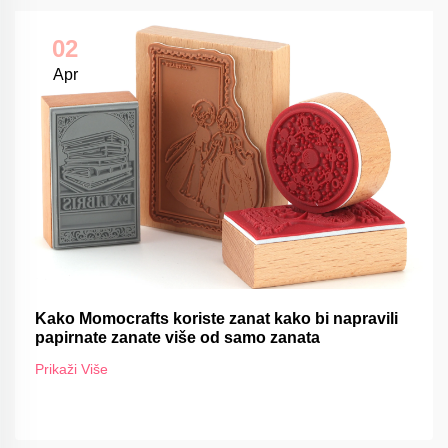
02
Apr
Kako Momocrafts koriste zanat kako bi napravili
papirnate zanate više od samo zanata
Prikaži Više