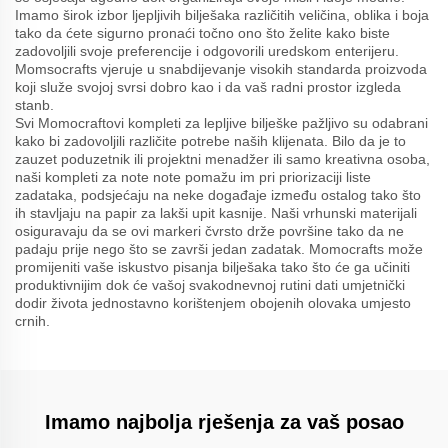
Imamo širok izbor ljepljivih bilješaka različitih veličina, oblika i boja
tako da ćete sigurno pronaći točno ono što želite kako biste
zadovoljili svoje preferencije i odgovorili uredskom enterijeru.
Momsocrafts vjeruje u snabdijevanje visokih standarda proizvoda
koji služe svojoj svrsi dobro kao i da vaš radni prostor izgleda
stanb.
Svi Momocraftovi kompleti za lepljive bilješke pažljivo su odabrani
kako bi zadovoljili različite potrebe naših klijenata. Bilo da je to
zauzet poduzetnik ili projektni menadžer ili samo kreativna osoba,
naši kompleti za note note pomažu im pri priorizaciji liste
zadataka, podsjećaju na neke događaje između ostalog tako što
ih stavljaju na papir za lakši upit kasnije. Naši vrhunski materijali
osiguravaju da se ovi markeri čvrsto drže površine tako da ne
padaju prije nego što se završi jedan zadatak. Momocrafts može
promijeniti vaše iskustvo pisanja bilješaka tako što će ga učiniti
produktivnijim dok će vašoj svakodnevnoj rutini dati umjetnički
dodir života jednostavno korištenjem obojenih olovaka umjesto
crnih.
Imamo najbolja rješenja za vaš posao