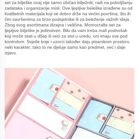
set za bilješke ovaj nije samo običan bilježnik; radi na poboljšanju
zadataka i organizacije misli. Ove ljepljive beleške izrađene su od
kvalitetnih materijala koji se dobro drže na većini površina, što ih
čini savršenima za brze podsjetnike ili za beleženje važnih ideja.
Zbog svog asortimana dizajna i veličina, Momocrafts set za
ljepljive bilješke je jedinstven. Bilo da vam treba mali podnošak
koji može stati u džep ili veći za stol u uredu, oni imaju sve pod
kontrolom. Svjetle boje i uzorci također daju pisarskom prostoru
neki karakter; tako to ne djeluje samo kao predmet, već i daje
izjavu.