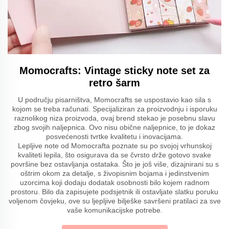
Momocrafts: Vintage sticky note set za
retro šarm
U području pisarništva, Momocrafts se uspostavio kao sila s
kojom se treba računati. Specijaliziran za proizvodnju i isporuku
raznolikog niza proizvoda, ovaj brend stekao je posebnu slavu
zbog svojih naljepnica. Ovo nisu obične naljepnice, to je dokaz
posvećenosti tvrtke kvalitetu i inovacijama.
Lepljive note od Momocrafta poznate su po svojoj vrhunskoj
kvaliteti lepila, što osigurava da se čvrsto drže gotovo svake
površine bez ostavljanja ostataka. Što je još više, dizajnirani su s
oštrim okom za detalje, s živopisnim bojama i jedinstvenim
uzorcima koji dodaju dodatak osobnosti bilo kojem radnom
prostoru. Bilo da zapisujete podsjetnik ili ostavljate slatku poruku
voljenom čovjeku, ove su ljepljive bilješke savršeni pratilaci za sve
vaše komunikacijske potrebe.