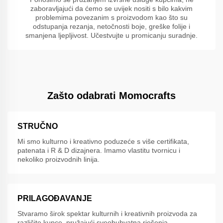
zaboravljajući da ćemo se uvijek nositi s bilo kakvim
problemima povezanim s proizvodom kao što su
odstupanja rezanja, netočnosti boje, greške folije i
smanjena ljepljivost. Učestvujte u promicanju suradnje.
Zašto odabrati Momocrafts
STRUČNO
Mi smo kulturno i kreativno poduzeće s više certifikata,
patenata i R & D dizajnera. Imamo vlastitu tvornicu i
nekoliko proizvodnih linija.
PRILAGOĐAVANJE
Stvaramo širok spektar kulturnih i kreativnih proizvoda za
različite kupce, pružajući sveobuhvatna rješenja.