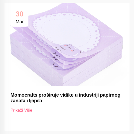
30
Mar
Momocrafts proširuje vidike u industriji papirnog
zanata i ljepila
Prikaži Više