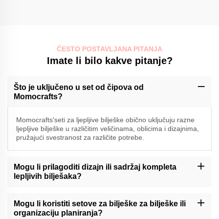
ČESTO POSTAVLJANA PITANJA
Imate li bilo kakve pitanje?
Što je uključeno u set od čipova od
Momocrafts?
Momocrafts'seti za ljepljive bilješke obično uključuju razne
ljepljive bilješke u različitim veličinama, oblicima i dizajnima,
pružajući svestranost za različite potrebe.
Mogu li prilagoditi dizajn ili sadržaj kompleta
lepljivih bilješaka?
Momocraft može ponuditi mogućnosti prilagođavanja za komplete
lepljivih bilješaka. Molimo vas da kontaktirate našu podršku ili
Mogu li koristiti setove za bilješke za bilješke ili
provjerite našu web stranicu za dostupne usluge prilagođavanja.
organizaciju planiranja?