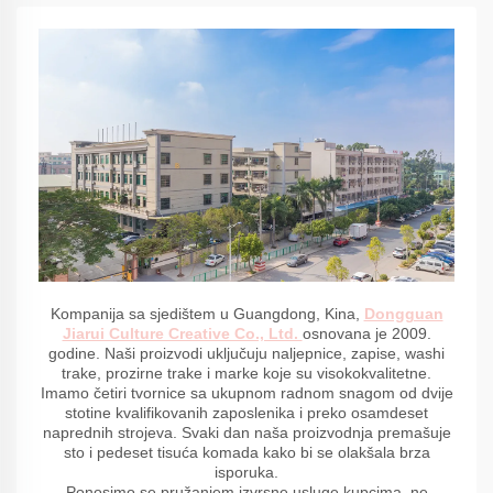
Kompanija sa sjedištem u Guangdong, Kina,
Dongguan
Jiarui Culture Creative Co., Ltd.
osnovana je 2009.
godine. Naši proizvodi uključuju naljepnice, zapise, washi
trake, prozirne trake i marke koje su visokokvalitetne.
Imamo četiri tvornice sa ukupnom radnom snagom od dvije
stotine kvalifikovanih zaposlenika i preko osamdeset
naprednih strojeva. Svaki dan naša proizvodnja premašuje
sto i pedeset tisuća komada kako bi se olakšala brza
isporuka.
Ponosimo se pružanjem izvrsne usluge kupcima, ne