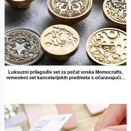
Luksuzni prilagođiv set za pečat voska Momocrafts,
remesleni set kancelarijskih predmeta s očaravajućim
darovima, lijepi i funkcionalni