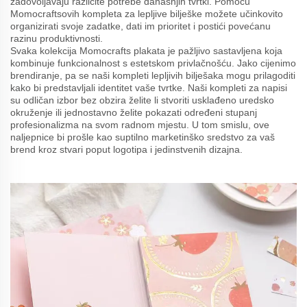
zadovoljavaju različite potrebe današnjih tvrtki. Pomoću
Momocraftsovih kompleta za lepljive bilješke možete učinkovito
organizirati svoje zadatke, dati im prioritet i postići povećanu
razinu produktivnosti.
Svaka kolekcija Momocrafts plakata je pažljivo sastavljena koja
kombinuje funkcionalnost s estetskom privlačnošću. Jako cijenimo
brendiranje, pa se naši kompleti lepljivih bilješaka mogu prilagoditi
kako bi predstavljali identitet vaše tvrtke. Naši kompleti za napisi
su odličan izbor bez obzira želite li stvoriti usklađeno uredsko
okruženje ili jednostavno želite pokazati određeni stupanj
profesionalizma na svom radnom mjestu. U tom smislu, ove
naljepnice bi prošle kao suptilno marketinško sredstvo za vaš
brend kroz stvari poput logotipa i jedinstvenih dizajna.