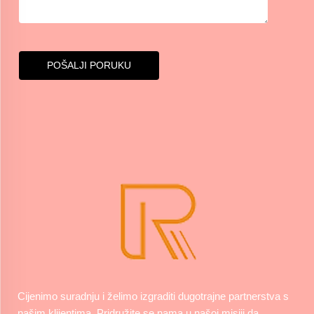
POŠALJI PORUKU
Cijenimo suradnju i želimo izgraditi dugotrajne partnerstva s
našim klijentima. Pridružite se nama u našoj misiji da