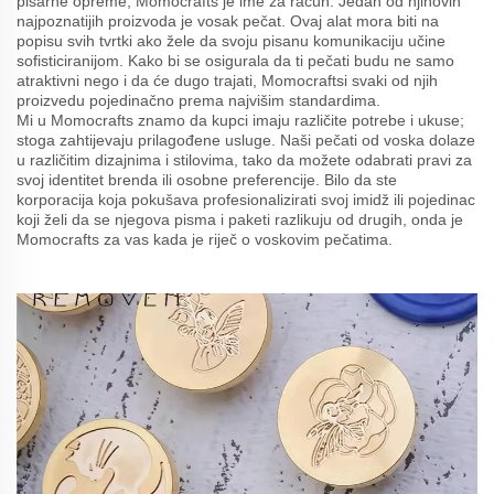
pisarne opreme, Momocrafts je ime za račun. Jedan od njihovih
najpoznatijih proizvoda je vosak pečat. Ovaj alat mora biti na
popisu svih tvrtki ako žele da svoju pisanu komunikaciju učine
sofisticiranijom. Kako bi se osigurala da ti pečati budu ne samo
atraktivni nego i da će dugo trajati, Momocraftsi svaki od njih
proizvedu pojedinačno prema najvišim standardima.
Mi u Momocrafts znamo da kupci imaju različite potrebe i ukuse;
stoga zahtijevaju prilagođene usluge. Naši pečati od voska dolaze
u različitim dizajnima i stilovima, tako da možete odabrati pravi za
svoj identitet brenda ili osobne preferencije. Bilo da ste
korporacija koja pokušava profesionalizirati svoj imidž ili pojedinac
koji želi da se njegova pisma i paketi razlikuju od drugih, onda je
Momocrafts za vas kada je riječ o voskovim pečatima.