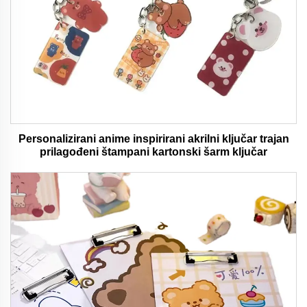
Personalizirani anime inspirirani akrilni ključar trajan
prilagođeni štampani kartonski šarm ključar