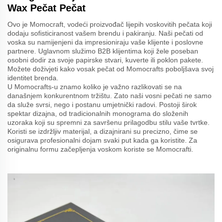
Wax Pečat Pečat
Ovo je Momocraft, vodeći proizvođač lijepih voskovitih pečata koji
dodaju sofisticiranost vašem brendu i pakiranju. Naši pečati od
voska su namijenjeni da impresioniraju vaše klijente i poslovne
partnere. Uglavnom služimo B2B klijentima koji žele poseban
osobni dodir za svoje papirske stvari, kuverte ili poklon pakete.
Možete doživjeti kako vosak pečat od Momocrafts poboljšava svoj
identitet brenda.
U Momocrafts-u znamo koliko je važno razlikovati se na
današnjem konkurentnom tržištu. Zato naši vosni pečati ne samo
da služe svrsi, nego i postanu umjetnički radovi. Postoji širok
spektar dizajna, od tradicionalnih monograma do složenih
uzoraka koji su spremni za savršenu prilagodbu stilu vaše tvrtke.
Koristi se izdržljiv materijal, a dizajnirani su precizno, čime se
osigurava profesionalni dojam svaki put kada ga koristite. Za
originalnu formu začepljenja voskom koriste se Momocrafti.