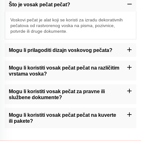
Što je vosak pečat pečat?
Voskovi pečat je alat koji se koristi za izradu dekorativnih
pečatova od rastvorenog voska na pisma, pozivnice,
potvrde ili druge dokumente.
Mogu li prilagoditi dizajn voskovog pečata?
Momocraft može ponuditi mogućnosti prilagođavanja za vosak
pečat pečat. Molimo vas da kontaktirate našu podršku ili provjerite
Mogu li koristiti vosak pečat pečat na različitim
našu web stranicu za dostupne usluge prilagođavanja.
vrstama voska?
Momocraftsovi vosni pečatovi općenito su kompatibilni s različitim
vrstama pečatnog voska, uključujući tradicionalne vosne štapove
Mogu li koristiti vosak pečat za pravne ili
ili moderni ljepljivi vosak.
službene dokumente?
Momocraftski vosni pečati mogu dodati dekorativni dodir pravnim
ili službenim dokumentima. Međutim, preporučuje se poštovanje
Mogu li koristiti vosak pečat pečat na kuverte
posebnih propisa ili smjernica u vezi s pečatima za takve
ili pakete?
dokumente.
Momocraftsovi vosni pečati mogu se koristiti na kuverte ili laganim
paketima u dekorativne svrhe. Za sigurnu zapečaćivanje može biti