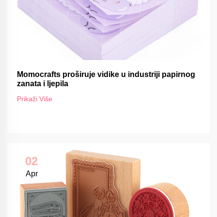
Momocrafts proširuje vidike u industriji papirnog
zanata i ljepila
Prikaži Više
02
Apr