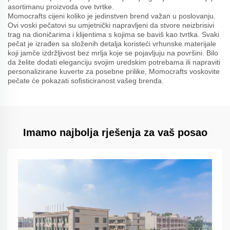
asortimanu proizvoda ove tvrtke.
Momocrafts cijeni koliko je jedinstven brend važan u poslovanju.
Ovi voski pečatovi su umjetnički napravljeni da stvore neizbrisivi
trag na dioničarima i klijentima s kojima se baviš kao tvrtka. Svaki
pečat je izrađen sa složenih detalja koristeći vrhunske materijale
koji jamče izdržljivost bez mrlja koje se pojavljuju na površini. Bilo
da želite dodati eleganciju svojim uredskim potrebama ili napraviti
personalizirane kuverte za posebne prilike, Momocrafts voskovite
pečate će pokazati sofisticiranost vašeg brenda.
Imamo najbolja rješenja za vaš posao