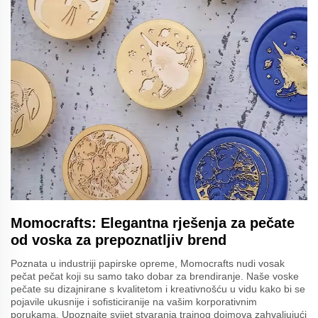
Momocrafts: Elegantna rješenja za pečate
od voska za prepoznatljiv brend
Poznata u industriji papirske opreme, Momocrafts nudi vosak
pečat pečat koji su samo tako dobar za brendiranje. Naše voske
pečate su dizajnirane s kvalitetom i kreativnošću u vidu kako bi se
pojavile ukusnije i sofisticiranije na vašim korporativnim
porukama. Upoznajte svijet stvaranja trajnog dojmova zahvaljujući