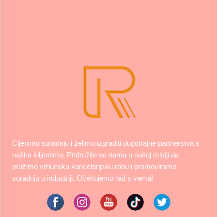
Cijenimo suradnju i želimo izgraditi dugotrajne partnerstva s
našim klijentima. Pridružite se nama u našoj misiji da
pružimo vrhunsku kancelarijsku robu i promoviramo
suradnju u industriji. Očekujemo rad s vama!