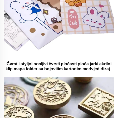
Čvrst i styljni nosljivi čvrsti pločasti ploča jarki akrilni
klip mapa folder sa bojovitim kartonim medvjed dizajn
idealan za ured i školu