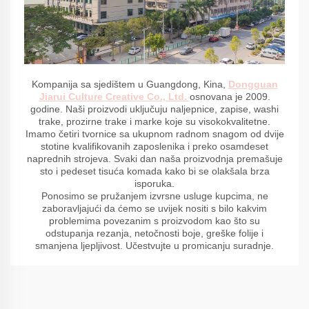
Kompanija sa sjedištem u Guangdong, Kina,
Dongguan
Jiarui Culture Creative Co., Ltd.
osnovana je 2009.
godine. Naši proizvodi uključuju naljepnice, zapise, washi
trake, prozirne trake i marke koje su visokokvalitetne.
Imamo četiri tvornice sa ukupnom radnom snagom od dvije
stotine kvalifikovanih zaposlenika i preko osamdeset
naprednih strojeva. Svaki dan naša proizvodnja premašuje
sto i pedeset tisuća komada kako bi se olakšala brza
isporuka.
Ponosimo se pružanjem izvrsne usluge kupcima, ne
zaboravljajući da ćemo se uvijek nositi s bilo kakvim
problemima povezanim s proizvodom kao što su
odstupanja rezanja, netočnosti boje, greške folije i
smanjena ljepljivost. Učestvujte u promicanju suradnje.