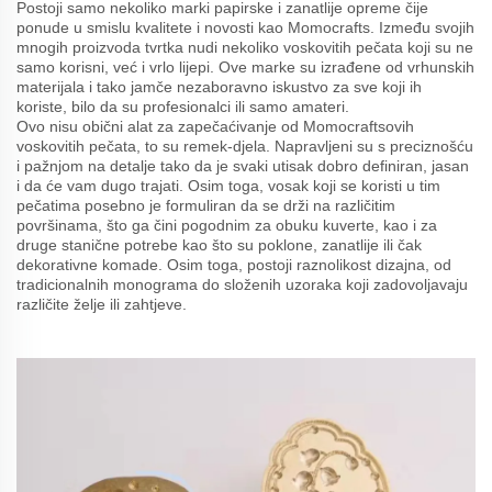
Postoji samo nekoliko marki papirske i zanatlije opreme čije
ponude u smislu kvalitete i novosti kao Momocrafts. Između svojih
mnogih proizvoda tvrtka nudi nekoliko voskovitih pečata koji su ne
samo korisni, već i vrlo lijepi. Ove marke su izrađene od vrhunskih
materijala i tako jamče nezaboravno iskustvo za sve koji ih
koriste, bilo da su profesionalci ili samo amateri.
Ovo nisu obični alat za zapečaćivanje od Momocraftsovih
voskovitih pečata, to su remek-djela. Napravljeni su s preciznošću
i pažnjom na detalje tako da je svaki utisak dobro definiran, jasan
i da će vam dugo trajati. Osim toga, vosak koji se koristi u tim
pečatima posebno je formuliran da se drži na različitim
površinama, što ga čini pogodnim za obuku kuverte, kao i za
druge stanične potrebe kao što su poklone, zanatlije ili čak
dekorativne komade. Osim toga, postoji raznolikost dizajna, od
tradicionalnih monograma do složenih uzoraka koji zadovoljavaju
različite želje ili zahtjeve.