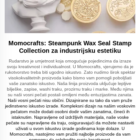
Momocrafts: Steampunk Wax Seal Stamp
Collection za industrijsku estetiku
Rudarstvo je umjetnost koja omogućuje pojedincima da izraze
svoju kreativnost i individualnost. U Momocrafts, vjerujemo da je
rukotvorstvo treba biti ugodno iskustvo. Zato nudimo širok spektar
visokokvalitetnih proizvoda kako bismo vam pomogli poboljšati
vaše zanatsko iskustvo. Naša linija proizvoda uključuje lepljive
bilješke, zapise, washi traku, prozirnu traku i marke. Među njima
su naši vosni pečati postali omiljeni među entuzijastima zanata.
Naši vosni pečati nisu obični. Dizajnirane su tako da vam pruže
jedinstveno iskustvo izrade. Kompleksni dizajn na našim voskovim
pečatom može dodati osobni dodir vašim zanatima, čineći ih
istaknutim. Napravljene od izdržljivih materijala, naše voske
pečate su napravljene da traju, osiguravajući da možete nastaviti
uživati u svom iskustvu izrade godinama koje dolaze. U
Momocrafts, nastojimo vam pružiti najbolje proizvode da vam
pomognu da oslobodite svoju kreativnost.