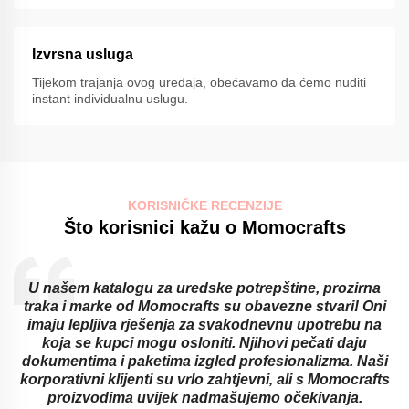
Izvrsna usluga
Tijekom trajanja ovog uređaja, obećavamo da ćemo nuditi
instant individualnu uslugu.
KORISNIČKE RECENZIJE
Što korisnici kažu o Momocrafts
U našem katalogu za uredske potrepštine, prozirna
traka i marke od Momocrafts su obavezne stvari! Oni
imaju lepljiva rješenja za svakodnevnu upotrebu na
koja se kupci mogu osloniti. Njihovi pečati daju
dokumentima i paketima izgled profesionalizma. Naši
korporativni klijenti su vrlo zahtjevni, ali s Momocrafts
proizvodima uvijek nadmašujemo očekivanja.