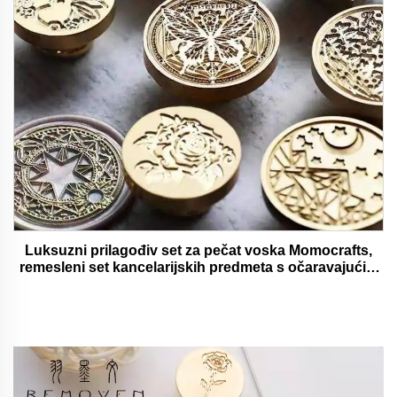
Luksuzni prilagođiv set za pečat voska Momocrafts,
remesleni set kancelarijskih predmeta s očaravajućim
darovima, lijepi i funkcionalni