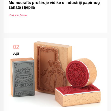
Momocrafts proširuje vidike u industriji papirnog
zanata i ljepila
Prikaži Više
02
Apr