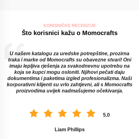
KORISNIČKE RECENZIJE
Što korisnici kažu o Momocrafts
U našem katalogu za uredske potrepštine, prozirna
traka i marke od Momocrafts su obavezne stvari! Oni
imaju lepljiva rješenja za svakodnevnu upotrebu na
koja se kupci mogu osloniti. Njihovi pečati daju
dokumentima i paketima izgled profesionalizma. Naši
korporativni klijenti su vrlo zahtjevni, ali s Momocrafts
proizvodima uvijek nadmašujemo očekivanja.
5.0
Liam Phillips