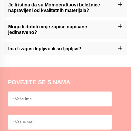
Je li istina da su Momocraftsovi beležnice
napravljeni od kvalitetnih materijala?
Da, Momocrafts je stručnjak za izradu vrhunskih zapisa iz
vrhunskih materijala.
Mogu li dobiti moje zapise napisane
jedinstveno?
Momocraft nudi usluge prilagođavanja svojih zapisa. Molim vas,
kontaktirajte nas preko naše podrške za više informacija.
Ima li zapisi lepljivo ili su ljepljivi?
U Momocrafts, mi smo stok ljepljivo podržane ili ne-lijepljive opcije
zapisa koje omogućavaju da se odabere na temelju svojih
preferencija i upotrebe.
POVEJITE SE S NAMA