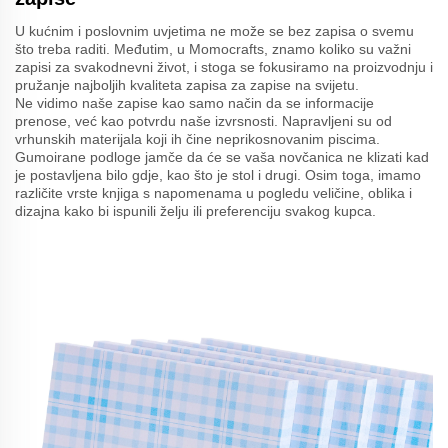
U kućnim i poslovnim uvjetima ne može se bez zapisa o svemu
što treba raditi. Međutim, u Momocrafts, znamo koliko su važni
zapisi za svakodnevni život, i stoga se fokusiramo na proizvodnju i
pružanje najboljih kvaliteta zapisa za zapise na svijetu.
Ne vidimo naše zapise kao samo način da se informacije
prenose, već kao potvrdu naše izvrsnosti. Napravljeni su od
vrhunskih materijala koji ih čine neprikosnovanim piscima.
Gumoirane podloge jamče da će se vaša novčanica ne klizati kad
je postavljena bilo gdje, kao što je stol i drugi. Osim toga, imamo
različite vrste knjiga s napomenama u pogledu veličine, oblika i
dizajna kako bi ispunili želju ili preferenciju svakog kupca.