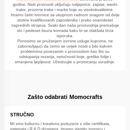
godine. Naši proizvodi uključuju naljepnice, zapise, washi
trake, prozirne trake i marke koje su visokokvalitetne.
Imamo četiri tvornice sa ukupnom radnom snagom od dvije
stotine kvalifikovanih zaposlenika i preko osamdeset
naprednih strojeva. Svaki dan naša proizvodnja premašuje
sto i pedeset tisuća komada kako bi se olakšala brza
isporuka.
Ponosimo se pružanjem izvrsne usluge kupcima, ne
zaboravljajući da ćemo se uvijek nositi s bilo kakvim
problemima povezanim s proizvodom kao što su
odstupanja rezanja, netočnosti boje, greške folije i
smanjena ljepljivost. Učestvujte u promicanju suradnje.
Zašto odabrati Momocrafts
STRUČNO
Mi smo kulturno i kreativno poduzeće s više certifikata,
patenata i R & D dizajnera. Imamo vlastitu tvornicu i