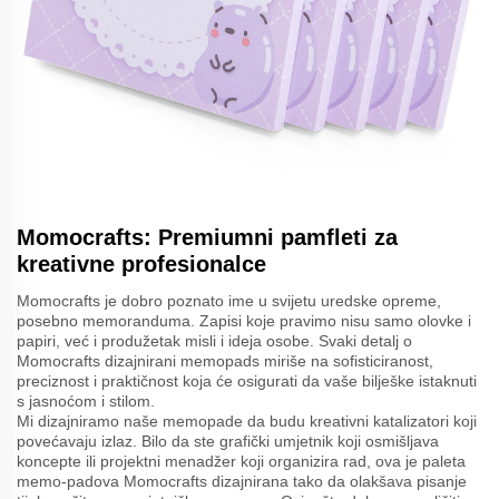
Momocrafts: Premiumni pamfleti za
kreativne profesionalce
Momocrafts je dobro poznato ime u svijetu uredske opreme,
posebno memoranduma. Zapisi koje pravimo nisu samo olovke i
papiri, već i produžetak misli i ideja osobe. Svaki detalj o
Momocrafts dizajnirani memopads miriše na sofisticiranost,
preciznost i praktičnost koja će osigurati da vaše bilješke istaknuti
s jasnoćom i stilom.
Mi dizajniramo naše memopade da budu kreativni katalizatori koji
povećavaju izlaz. Bilo da ste grafički umjetnik koji osmišljava
koncepte ili projektni menadžer koji organizira rad, ova je paleta
memo-padova Momocrafts dizajnirana tako da olakšava pisanje