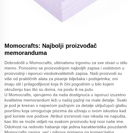
Momocrafts: Najbolji proizvođač
memoranduma
Dobrodošli u Momocrafts, ultimativnu trgovinu za sve stvari u stilu
memo. Ponosimo se proizvodnjom najboljih zapisa i vodstvom u
proizvodnji i isporuci visokokvalitetnih zapisa. Naši proizvodi su
više od praktičnih alata za pisanje bilješaka i podsjetnika; oni
imaju stil i prilagodljivost koja ih čini pogodnim u bilo kojem
okruženju kao što su doma, na poslu ili na putu.
U Momocrafts, vjerujemo da naša dostignuća u isporuci izuzetno
kvalitetne memorandum leži u našoj pažnji na male detalje. Svaki
je pod je kreiran s najvećom pažnjom za detalje uključujući glatku
površinu koja omogućuje piscima da uživaju u svom iskustvu kad
god koriste ove podove. Atribut izvrsnosti nas nikada ne napušta,
kao što se može vidjeti na svakom proizvodu koji nosi naše ime.
Odolnost na redovito habanje nije jedina karakteristika pouzdanih
Momocrafts zapisa, već i njihova primjena na komercijalna