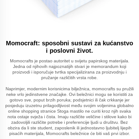
Momocraft: sposobni sustavi za kućanstvo
i poslovni život.
Momocrafts je postao autoritet u svijetu papirskog materijala.
Jedna od njihovih najpoznatijih stvari je memorandum koji
proizvodi i isporučuje tvrtka specijalizirana za proizvodnju i
pružanje različitih vrsta robe.
Naprimjer, modernim korisnicima bilježnica, momocrafts su pružili
neke vrlo jedinstvene značajke. Ovi beležnici mogu se koristiti za
gotovo sve, poput brzih poruka; podsjetnici ili čak crkkanje jer
posjeduju izuzetnu prilagodljivost među svojim voljenima globalno
online shopping stranice Stoga mastilo ne curiti kroz njih svaka
nota ostaje svježa i čista. Imaju različite veličine i stilove kako bi
zadovoljili različite potrebe i preferencije ljudi u društvu. Bez
obzira da li ste student, zaposlenik ili jednostavno ljubitelj lijepih
pisaćih materijala, Momocrafts beležnice će biti vaš prvi izbor.