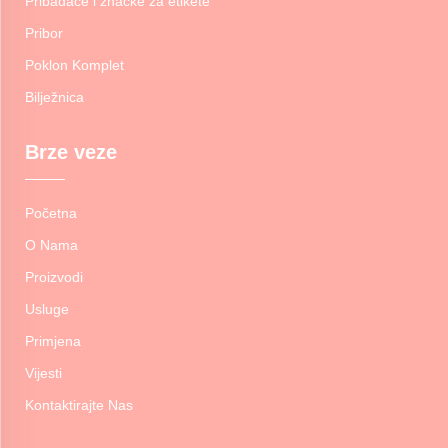
Pribadače i značke za etikete
Pribor
Poklon Komplet
Bilježnica
Brze veze
Početna
O Nama
Proizvodi
Usluge
Primjena
Vijesti
Kontaktirajte Nas