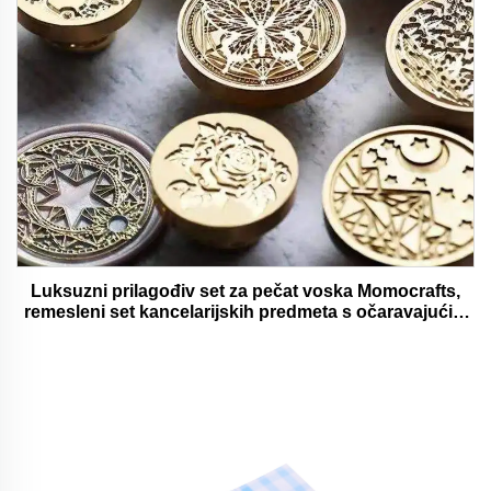
Luksuzni prilagođiv set za pečat voska Momocrafts,
remesleni set kancelarijskih predmeta s očaravajućim
darovima, lijepi i funkcionalni