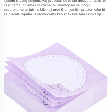
tijekom čitavog umjetničkog procesa. Osim što dolaze u različitim
veličinama, bojama i stilovima, ovi memopadi se mogu
besprekorno uključiti u bilo koji ured ili umjetnički prostor kako bi
se ojačala reputacija Momocrafts kao znak kvalitete i inovacija.