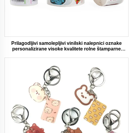
Prilagodljivi samolepljivi vinilski nalepnici oznake
personalizirane visoke kvalitete rolne štamparne
vodootporni trajni