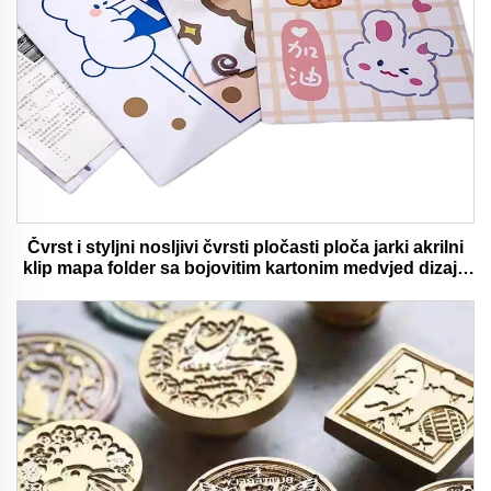
Čvrst i styljni nosljivi čvrsti pločasti ploča jarki akrilni
klip mapa folder sa bojovitim kartonim medvjed dizajn
idealan za ured i školu