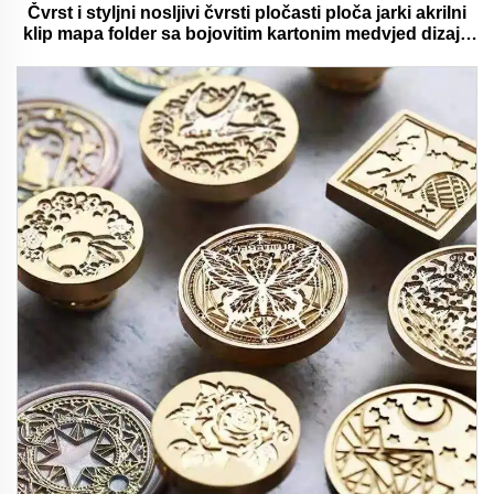
Čvrst i styljni nosljivi čvrsti pločasti ploča jarki akrilni
klip mapa folder sa bojovitim kartonim medvjed dizajn
idealan za ured i školu