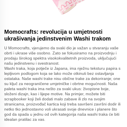
Momocrafts: revolucija u umjetnosti
ukrašivanja jedinstvenim Washi trakom
U Momocrafts, vjerujemo da svaki dio je važan u stvaranju vaše
obrti i ukrase više osobno. Zato se fokusiramo na proizvodnju i
prodaju širokog spektra visokokvalitetnih proizvoda, uključujući
našu jedinstvenu i svestranost.
Washi traka, koja potječe iz Japana, ima nježnu teksturu papira s
lepljivom podlogom koja se lako može otkinuti bez ostavljanja
ostataka. Naše washi trake nisu obične trake za dekoriranje; one
su ključ za neograničene umjetničke i obrtne mogućnosti. Naša
paleta washi traka ima nešto za svaki ukus: živopisne boje,
složeni dizajn, kao i lijepe motive. Na primjer, možete biti
scrapbooker koji želi dodati malo zabave ili zlo na svojim
stranicama, proizvođač kartica koji treba savršeni završni dodir ili
netko tko jednostavno voli ukrasati svoje dnevnice i planere što
god da spada u jednu od ovih kategorija naša washi traka će biti
idealan pratilac za vas.