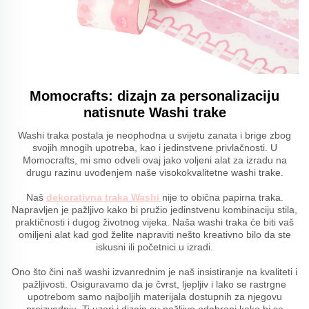
Momocrafts: dizajn za personalizaciju
natisnute Washi trake
Washi traka postala je neophodna u svijetu zanata i brige zbog
svojih mnogih upotreba, kao i jedinstvene privlačnosti. U
Momocrafts, mi smo odveli ovaj jako voljeni alat za izradu na
drugu razinu uvođenjem naše visokokvalitetne washi trake.
Naš
dekorativna traka Washi
nije to obična papirna traka.
Napravljen je pažljivo kako bi pružio jedinstvenu kombinaciju stila,
praktičnosti i dugog životnog vijeka. Naša washi traka će biti vaš
omiljeni alat kad god želite napraviti nešto kreativno bilo da ste
iskusni ili početnici u izradi.
Ono što čini naš washi izvanrednim je naš insistiranje na kvaliteti i
pažljivosti. Osiguravamo da je čvrst, ljepljiv i lako se rastrgne
upotrebom samo najboljih materijala dostupnih za njegovu
proizvodnju. Ti uzori i dizajn su pažljivo odabrani kako bi se