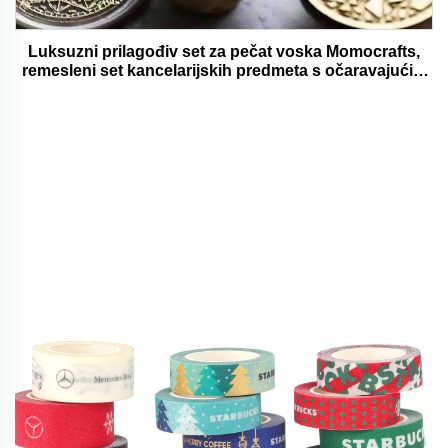
Luksuzni prilagođiv set za pečat voska Momocrafts,
remesleni set kancelarijskih predmeta s očaravajućim
darovima, lijepi i funkcionalni