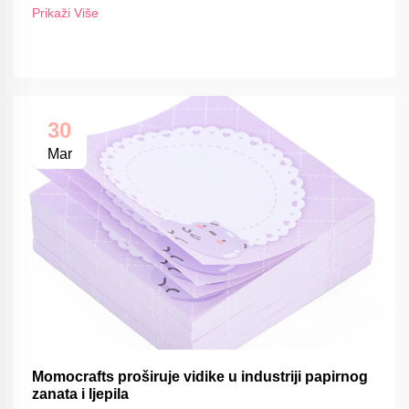
FSC-om
Prikaži Više
30
Mar
Momocrafts proširuje vidike u industriji papirnog
zanata i ljepila