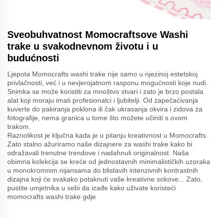
Sveobuhvatnost Momocraftsove Washi
trake u svakodnevnom životu i u
budućnosti
Ljepota Momocrafts washi trake nije samo u njezinoj estetskoj
privlačnosti, već i u nevjerojatnom rasponu mogućnosti koje nudi.
Snimka se može koristiti za mnoštvo stvari i zato je brzo postala
alat koji moraju imati profesionalci i ljubitelji. Od zapečaćivanja
kuverte do pakiranja poklona ili čak ukrasanja okvira i zidova za
fotografije, nema granica u tome što možete učiniti s ovom
trakom.
Raznolikost je ključna kada je u pitanju kreativnost u Momocrafts.
Zato stalno ažuriramo naše dizajnere za washi trake kako bi
odražavali trenutne trendove i nadahnuli originalnost. Naša
obimna kolekcija se kreće od jednostavnih minimalističkih uzoraka
u monokromnim nijansama do blistavih intenzivnih kontrastnih
dizajna koji će svakako potaknuti vaše kreativne sokove... Zato,
pustite umjetnika u sebi da izađe kako uživate koristeći
momocrafts washi trake gdje