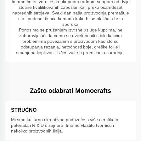
Imamo četiri tvornice sa ukupnom radnom snagom od dvije
stotine kvalifikovanih zaposlenika i preko osamdeset
naprednih strojeva. Svaki dan naša proizvodnja premašuje
sto i pedeset tisuća komada kako bi se olakšala brza
isporuka.
Ponosimo se pružanjem izvrsne usluge kupcima, ne
zaboravljajući da ćemo se uvijek nositi s bilo kakvim
problemima povezanim s proizvodom kao što su
odstupanja rezanja, netočnosti boje, greške folije i
smanjena ljepljivost. Učestvujte u promicanju suradnje.
Zašto odabrati Momocrafts
STRUČNO
Mi smo kulturno i kreativno poduzeće s više certifikata,
patenata i R & D dizajnera. Imamo vlastitu tvornicu i
nekoliko proizvodnih linija.