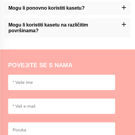
Washi traka može se koristiti za razne svrhe, kao što su ukras
časopisa, scrapbooking, pakiranje poklona, stvaranje umjetničkih
Mogu li ponovno koristiti kasetu?
djela i dodavanje naglasaka za zanat ili uređenje kuće.
Momocraftsova kaseta za washi obično nije dizajnirana za
ponovnu upotrebu. Međutim, može se ukloniti i s pažnjom
Mogu li koristiti kasetu na različitim
postaviti na određene površine.
površinama?
Momocraftsova washi traka pogodna je za upotrebu na različitim
površinama, uključujući papir, karton, staklo i neke plastike. U
slučaju da se primjenjuje druga metoda, ispit je preporučljiv.
POVEJITE SE S NAMA