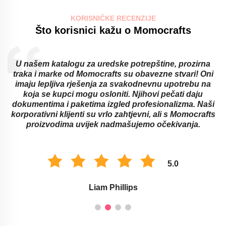
KORISNIČKE RECENZIJE
Što korisnici kažu o Momocrafts
U našem katalogu za uredske potrepštine, prozirna
traka i marke od Momocrafts su obavezne stvari! Oni
imaju lepljiva rješenja za svakodnevnu upotrebu na
koja se kupci mogu osloniti. Njihovi pečati daju
dokumentima i paketima izgled profesionalizma. Naši
korporativni klijenti su vrlo zahtjevni, ali s Momocrafts
proizvodima uvijek nadmašujemo očekivanja.
5.0
Liam Phillips