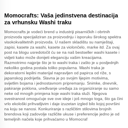
Momocrafts: Vaša jedinstvena destinacija
za vrhunsku Washi traku
Momocrafts je vodeći brend u industriji pisarničkih i obrtnih
proizvoda specijaliziran za proizvodnju i isporuku širokog spektra
visokokvalitetnih proizvoda. U našem skladištu su namještaji,
zapisi, kasete za washi, kasete za violončelo, marke itd. Za ovaj
post na blogu usredotočit ću se na naš bestseller washi kasete i
vidjeti kako može donijeti eleganciju vašim kreacijama.
Razmotrimo najprije što je to washi traka i zašto je u posljednjih
nekoliko godina postala toliko popularna. Washi traka je
dekoratorni lepilni materijal napravljen od papirca od riže, s
japanskog podrijetla. Slavna je po svojim lijepim motivima,
svijetlim bojama i jednostavnom pripremanju. Snimke, dnevnik,
pakiranje poklona, uređivanje uređaja za organiziranje su samo
neke od mnogih primjena koje washi traka služi. Njegova
svestranost omogućuje sve ove ideje i još mnogo toga, što ga čini
vrlo ekološki prihvatljivim i daje izuzetan izgled bilo kojoj površini
na koju se nanosi. Konkuriranje s različitim stilovima brojnih
brendova koji zadovolje različite ukuse i preferencije jedno je od
temeljnih načela koje prihvaćamo u Momocraf