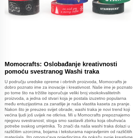
Momocrafts: Oslobađanje kreativnosti
pomoću svestranog Washi traka
U području uredske opreme i obrtnih proizvoda, Momocrafts je
dobro poznato ime za inovacije i kreativnost. Naše ime je poznato
po tome što na tržište isporučuje veliki broj visokokvalitetnih
proizvoda, a jedna od stvari koja je postala izuzetno popularna
među entuzijastima za zanatlije je naša vlastita kaseta za pranje.
Nakon što je preuzeo svijet obrade, washi traka je novi trend koji
većina ljudi još uvijek ne otkriva. Mi u Momocrafts prepoznajemo
njegovu svestranost; stoga smo sastavili zbirku koja obuhvaća
potrebe svakog umjetnika. To znači da naša washi traka dolazi u
različitim uzorcima, bojama i teksturama napravljenim od različitih
materijala, što omogućava pojedincima da pokažu svoje kreativne