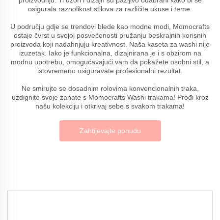
osigurala raznolikost stilova za različite ukuse i teme.
U području gdje se trendovi blede kao modne modi, Momocrafts
ostaje čvrst u svojoj posvećenosti pružanju beskrajnih korisnih
proizvoda koji nadahnjuju kreativnost. Naša kaseta za washi nije
izuzetak. Iako je funkcionalna, dizajnirana je i s obzirom na
modnu upotrebu, omogućavajući vam da pokažete osobni stil, a
istovremeno osiguravate profesionalni rezultat.
Ne smirujte se dosadnim rolovima konvencionalnih traka,
uzdignite svoje zanate s Momocrafts Washi trakama! Prođi kroz
našu kolekciju i otkrivaj sebe s svakom trakama!
Zahtijevajte ponudu