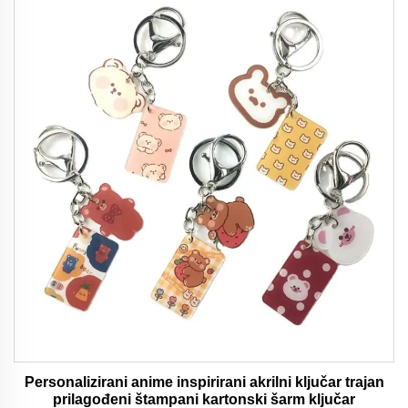
Personalizirani anime inspirirani akrilni ključar trajan
prilagođeni štampani kartonski šarm ključar