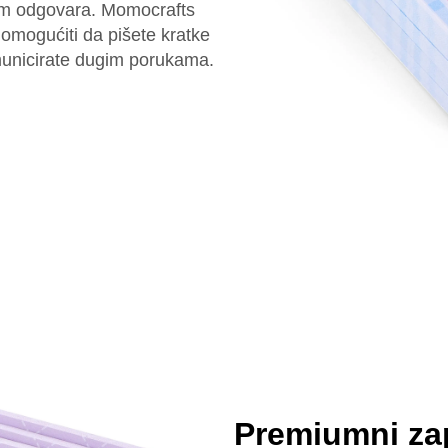
vam odgovara. Momocrafts
m omogućiti da pišete kratke
komunicirate dugim porukama.
Premiumni zap