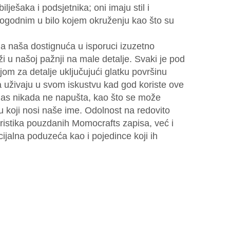
ilješaka i podsjetnika; oni imaju stil i
i pogodnim u bilo kojem okruženju kao što su
a naša dostignuća u isporuci izuzetno
 u našoj pažnji na male detalje. Svaki je pod
jom za detalje uključujući glatku površinu
 uživaju u svom iskustvu kad god koriste ove
 nas nikada ne napušta, kao što se može
u koji nosi naše ime. Odolnost na redovito
eristika pouzdanih Momocrafts zapisa, već i
ijalna poduzeća kao i pojedince koji ih