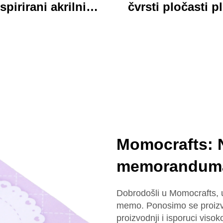
spirirani akrilni
čvrsti pločasti p
ključar trajan
jarki akrilni klip
lagođeni štampani
folder sa bojovi
onski šarm ključar
kartonim medv
dizajn idealan za 
školu
Momocrafts: N
memorandum
Dobrodošli u Momocrafts, ul
memo. Ponosimo se proizvo
proizvodnji i isporuci visok