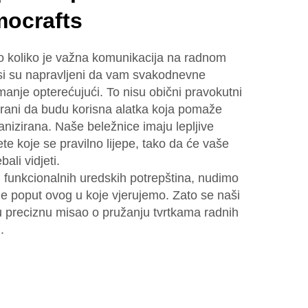
mocrafts
 koliko je važna komunikacija na radnom
isi su napravljeni da vam svakodnevne
 manje opterećujući. To nisu obični pravokutni
jnirani da budu korisna alatka koja pomaže
anizirana. Naše beležnice imaju lepljive
ete koje se pravilno lijepe, tako da će vaše
ebali vidjeti.
 i funkcionalnih uredskih potrepština, nudimo
e poput ovog u koje vjerujemo. Zato se naši
preciznu misao o pružanju tvrtkama radnih
.