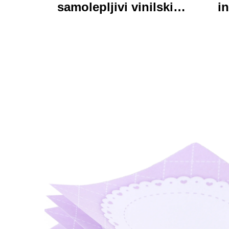
samolepljivi vinilski
in
nalepnici oznake
personalizirane visoke
pri
kvalitete rolne
kart
štamparne vodootporni
trajni