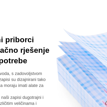
 priborci
načno rješenje
 potrebe
zvoda, s zadovoljstvom
apisi su dizajnirani tako
ga moraju imati alate za
 naši zapisi dugotrajni i
ličitim veličinama i