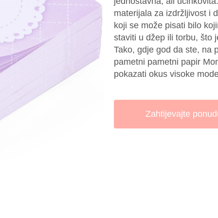
jednostavna, ali učinkovit
materijala za izdržljivost i 
koji se može pisati bilo k
staviti u džep ili torbu, št
Tako, gdje god da ste, na p
pametni pametni papir Momoc
pokazati okus visoke mode
Zahtijevajte ponud