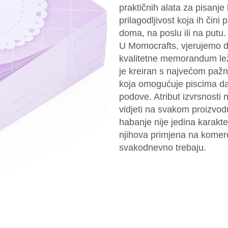
praktičnih alata za pisanje b
prilagodljivost koja ih čin
doma, na poslu ili na putu.
U Momocrafts, vjerujemo d
kvalitetne memorandum leži
je kreiran s najvećom pažn
koja omogućuje piscima da
podove. Atribut izvrsnosti
vidjeti na svakom proizvod
habanje nije jedina karakt
njihova primjena na komerc
svakodnevno trebaju.