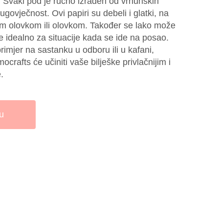
a. Svaki pod je ručno izrađen od vrhunskih
dugovječnost. Ovi papiri su debeli i glatki, na
ojim olovkom ili olovkom. Također se lako može
o je idealno za situacije kada se ide na posao.
rimjer na sastanku u odboru ili u kafani,
rafts će učiniti vaše bilješke privlačnijim i
.
u