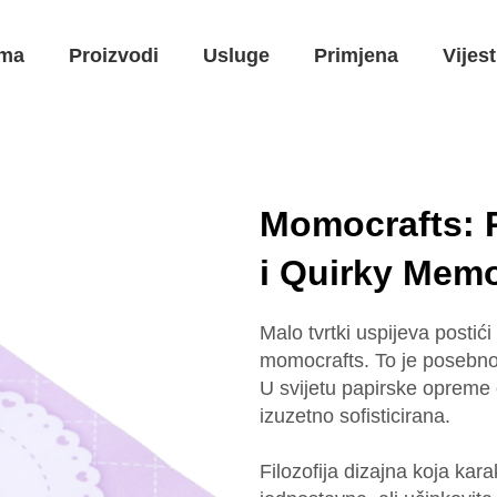
ma
Proizvodi
Usluge
Primjena
Vijest
Momocrafts: 
i Quirky Mem
Malo tvrtki uspijeva postić
momocrafts. To je posebno 
U svijetu papirske opreme 
izuzetno sofisticirana.
Filozofija dizajna koja ka