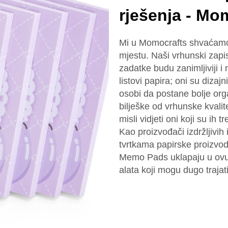
rješenja - Mo
Mi u Momocrafts shvaćamo
mjestu. Naši vrhunski zap
zadatke budu zanimljiviji i
listovi papira; oni su diza
osobi da postane bolje org
bilješke od vrhunske kvalit
misli vidjeti oni koji su ih tr
Kao proizvođači izdržljivih
tvrtkama papirske proizvod
Memo Pads uklapaju u ovu 
alata koji mogu dugo trajati