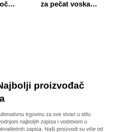
loča
za pečat voska
 mapa
Momocrafts, remesleni
tim
set kancelarijskih
jed
predmeta s
ured i
očaravajućim darovima,
lijepi i funkcionalni
ajbolji proizvođač
a
timativnu trgovinu za sve stvari u stilu
dnjom najboljih zapisa i vodstvom u
okvalitetnih zapisa. Naši proizvodi su više od