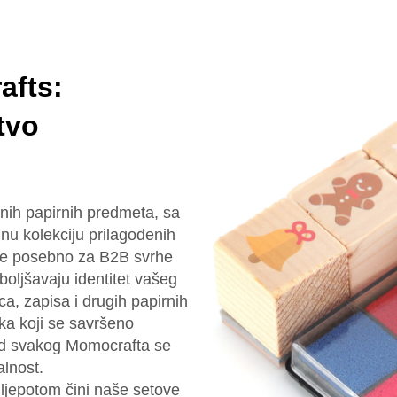
afts:
tvo
vnih papirnih predmeta, sa
nu kolekciju prilagođenih
ne posebno za B2B svrhe
boljšavaju identitet vašeg
ca, zapisa i drugih papirnih
ka koji se savršeno
 Od svakog Momocrafta se
alnost.
 ljepotom čini naše setove