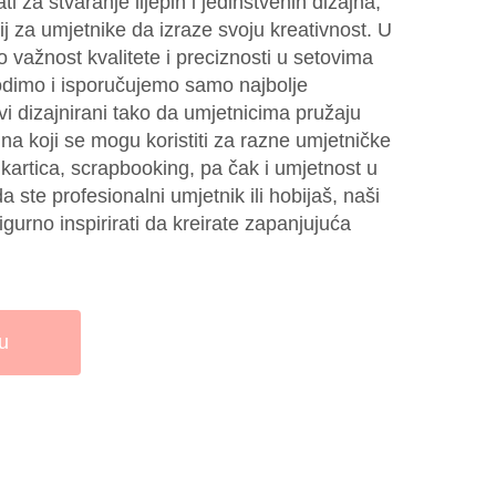
i za stvaranje lijepih i jedinstvenih dizajna,
j za umjetnike da izraze svoju kreativnost. U
važnost kvalitete i preciznosti u setovima
dimo i isporučujemo samo najbolje
i dizajnirani tako da umjetnicima pružaju
jna koji se mogu koristiti za razne umjetničke
 kartica, scrapbooking, pa čak i umjetnost u
 ste profesionalni umjetnik ili hobijaš, naši
urno inspirirati da kreirate zapanjujuća
u