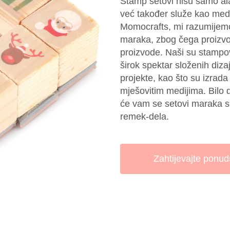
Stamp setovi nisu samo alat
već također služe kao medi
Momocrafts, mi razumijemo 
maraka, zbog čega proizvo
proizvode. Naši su stampov
širok spektar složenih diza
projekte, kao što su izrada
mješovitim medijima. Bilo da
će vam se setovi maraka sig
remek-dela.
Zahtijevajte ponud