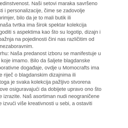
jedinstvenost. Naši setovi maraka savršeno
i i personalizacije, čime se zadovolje
rimjer, bilo da je to mali butik ili
aša tvrtka ima širok spektar kolekcija
diti s aspektima kao što su logotip, dizajn i
ažnja na pojedinosti čini nas različitim od
e nezaboravnim.
vrhu: Naša predanost izboru se manifestuje u
 koje imamo. Bilo da šaljete blagdanske
orporativne događaje, ovdje u Momocrafts ima
e riječ o blagdanskim dizajnima ili
Stoga je svaka kolekcija pažljivo stvorena
tilove osiguravajući da dobijete upravo ono što
e izrazite. Naš asortiman nudi neograničene
zvući više kreativnosti u sebi, a ostaviti