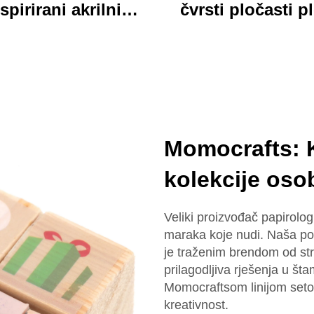
spirirani akrilni
čvrsti pločasti p
ključar trajan
jarki akrilni klip
lagođeni štampani
folder sa bojovi
onski šarm ključar
kartonim medv
dizajn idealan za 
školu
Momocrafts: K
kolekcije oso
Veliki proizvođač papirolo
maraka koje nudi. Naša posv
je traženim brendom od str
prilagodljiva rješenja u šta
Momocraftsom linijom setov
kreativnost.