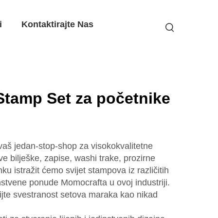
i
Kontaktirajte Nas
Stamp Set za početnike
vaš jedan-stop-shop za visokokvalitetne
ive bilješke, zapise, washi trake, prozirne
ku istražit ćemo svijet stampova iz različitih
instvene ponude Momocrafta u ovoj industriji.
rijte svestranost setova maraka kao nikad