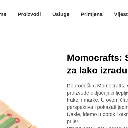
ma
Proizvodi
Usluge
Primjena
Vijest
Momocrafts: 
za lako izradu
Dobrodošli u Momocrafts, 
proizvode uključujući ljeplj
trake, i marke. U ovom član
perspektiva i pokazati jed
Dakle, idemo u potok i otk
prije!