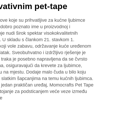
vativnim pet-tape
ove koje su prihvatljive za kućne ljubimce
 dobro poznato ime u proizvodnoj i
oje nudi širok spektar visokokvalitetnih
e. U skladu s člankom 21. stavkom 1.
 koji vole zabavu, održavanje kuće uređenom
datak. Sveobuhvatno i izdržljivo rješenje je
traka je posebno napravljena da se čvrsto
ma, osiguravajući da krevete za ljubimce,
nu na mjestu. Dodaje malo čuda u bilo koju
 slatkim šapcanjima na temu kućnih ljubimca.
jedan praktičan uređaj, Momocrafts Pet Tape
stojanje za podsticanjem veće veze između
be