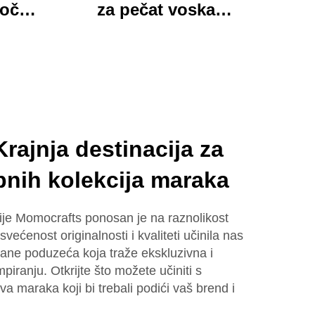
loča
za pečat voska
 mapa
Momocrafts, remesleni
tim
set kancelarijskih
jed
predmeta s
ured i
očaravajućim darovima,
lijepi i funkcionalni
rajnja destinacija za
bnih kolekcija maraka
gije Momocrafts ponosan je na raznolikost
ećenost originalnosti i kvaliteti učinila nas
ane poduzeća koja traže ekskluzivna i
mpiranju. Otkrijte što možete učiniti s
a maraka koji bi trebali podići vaš brend i