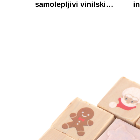
samolepljivi vinilski
in
nalepnici oznake
personalizirane visoke
pri
kvalitete rolne
kart
štamparne vodootporni
trajni