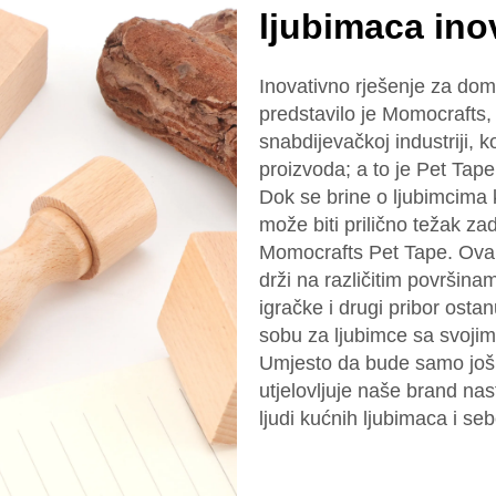
ljubimaca ino
Inovativno rješenje za dom
predstavilo je Momocrafts,
snabdijevačkoj industriji, k
proizvoda; a to je Pet Tap
Dok se brine o ljubimcima
može biti prilično težak za
Momocrafts Pet Tape. Ova 
drži na različitim površina
igračke i drugi pribor osta
sobu za ljubimce sa svojim
Umjesto da bude samo još 
utjelovljuje naše brand na
ljudi kućnih ljubimaca i se