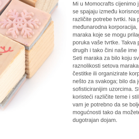
Mi u Momocrafts cijenimo 
se spajaju između korisnost
različite potrebe tvrtki. Na p
međunarodna korporacija, n
maraka koje se mogu prilago
poruka vaše tvrtke. Takva p
drugih i tako čini naše im
Seti maraka za bilo koju s
raznolikosti setova maraka
čestitke ili organizirate k
nešto za svakoga; bilo da j
sofisticiranijim uzorcima. 
koristeći različite teme i s
vam je potrebno da se bolj
mogućnosti tako da možete i
dugotrajan dojam.