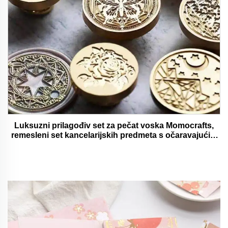
Luksuzni prilagođiv set za pečat voska Momocrafts,
remesleni set kancelarijskih predmeta s očaravajućim
darovima, lijepi i funkcionalni