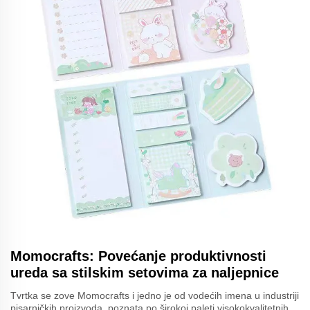
Momocrafts: Povećanje produktivnosti
ureda sa stilskim setovima za naljepnice
Tvrtka se zove Momocrafts i jedno je od vodećih imena u industriji
pisarničkih proizvoda, poznata po širokoj paleti visokokvalitetnih