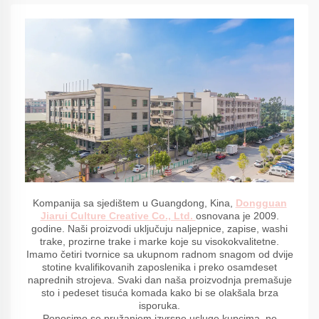
Kompanija sa sjedištem u Guangdong, Kina,
Dongguan
Jiarui Culture Creative Co., Ltd.
osnovana je 2009.
godine. Naši proizvodi uključuju naljepnice, zapise, washi
trake, prozirne trake i marke koje su visokokvalitetne.
Imamo četiri tvornice sa ukupnom radnom snagom od dvije
stotine kvalifikovanih zaposlenika i preko osamdeset
naprednih strojeva. Svaki dan naša proizvodnja premašuje
sto i pedeset tisuća komada kako bi se olakšala brza
isporuka.
Ponosimo se pružanjem izvrsne usluge kupcima, ne