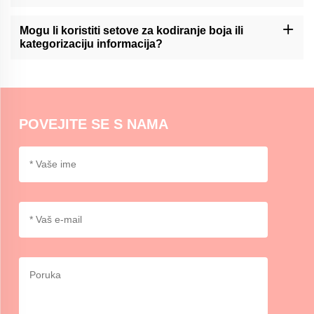
Momocraftove komplete za lepljive bilješke mogu biti korisno
sredstvo za pisanje dnevnika ili organizaciju planera,
Mogu li koristiti setove za kodiranje boja ili
omogućavajući korisnicima lako dodavanje i pomicanje bilješaka
kategorizaciju informacija?
unutar svojih rasporeda.
Momocraftsovi kompleti za lepljive bilješke idealni su za kodiranje
boja ili kategorizaciju informacija, pružajući organizirani i vizualni
način razlikovanja i naglašavanja važnih detalja.
POVEJITE SE S NAMA