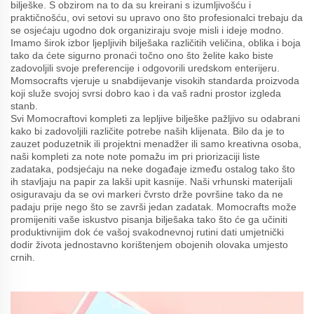
bilješke. S obzirom na to da su kreirani s izumljivošću i
praktičnošću, ovi setovi su upravo ono što profesionalci trebaju da
se osjećaju ugodno dok organiziraju svoje misli i ideje modno.
Imamo širok izbor ljepljivih bilješaka različitih veličina, oblika i boja
tako da ćete sigurno pronaći točno ono što želite kako biste
zadovoljili svoje preferencije i odgovorili uredskom enterijeru.
Momsocrafts vjeruje u snabdijevanje visokih standarda proizvoda
koji služe svojoj svrsi dobro kao i da vaš radni prostor izgleda
stanb.
Svi Momocraftovi kompleti za lepljive bilješke pažljivo su odabrani
kako bi zadovoljili različite potrebe naših klijenata. Bilo da je to
zauzet poduzetnik ili projektni menadžer ili samo kreativna osoba,
naši kompleti za note note pomažu im pri priorizaciji liste
zadataka, podsjećaju na neke događaje između ostalog tako što
ih stavljaju na papir za lakši upit kasnije. Naši vrhunski materijali
osiguravaju da se ovi markeri čvrsto drže površine tako da ne
padaju prije nego što se završi jedan zadatak. Momocrafts može
promijeniti vaše iskustvo pisanja bilješaka tako što će ga učiniti
produktivnijim dok će vašoj svakodnevnoj rutini dati umjetnički
dodir života jednostavno korištenjem obojenih olovaka umjesto
crnih.