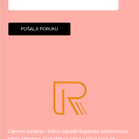
POŠALJI PORUKU
Cijenimo suradnju i želimo izgraditi dugotrajne partnerstva s
našim klijentima. Pridružite se nama u našoj misiji da