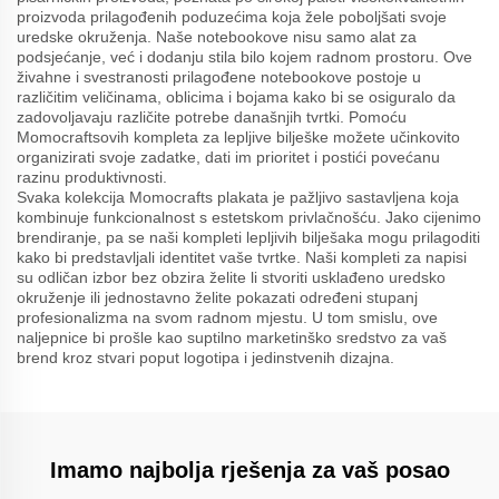
proizvoda prilagođenih poduzećima koja žele poboljšati svoje
uredske okruženja. Naše notebookove nisu samo alat za
podsjećanje, već i dodanju stila bilo kojem radnom prostoru. Ove
živahne i svestranosti prilagođene notebookove postoje u
različitim veličinama, oblicima i bojama kako bi se osiguralo da
zadovoljavaju različite potrebe današnjih tvrtki. Pomoću
Momocraftsovih kompleta za lepljive bilješke možete učinkovito
organizirati svoje zadatke, dati im prioritet i postići povećanu
razinu produktivnosti.
Svaka kolekcija Momocrafts plakata je pažljivo sastavljena koja
kombinuje funkcionalnost s estetskom privlačnošću. Jako cijenimo
brendiranje, pa se naši kompleti lepljivih bilješaka mogu prilagoditi
kako bi predstavljali identitet vaše tvrtke. Naši kompleti za napisi
su odličan izbor bez obzira želite li stvoriti usklađeno uredsko
okruženje ili jednostavno želite pokazati određeni stupanj
profesionalizma na svom radnom mjestu. U tom smislu, ove
naljepnice bi prošle kao suptilno marketinško sredstvo za vaš
brend kroz stvari poput logotipa i jedinstvenih dizajna.
Imamo najbolja rješenja za vaš posao