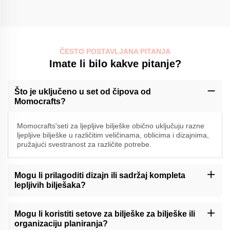
ČESTO POSTAVLJANA PITANJA
Imate li bilo kakve pitanje?
Što je uključeno u set od čipova od
Momocrafts?
Momocrafts'seti za ljepljive bilješke obično uključuju razne
ljepljive bilješke u različitim veličinama, oblicima i dizajnima,
pružajući svestranost za različite potrebe.
Mogu li prilagoditi dizajn ili sadržaj kompleta
lepljivih bilješaka?
Momocraft može ponuditi mogućnosti prilagođavanja za komplete
lepljivih bilješaka. Molimo vas da kontaktirate našu podršku ili
Mogu li koristiti setove za bilješke za bilješke ili
provjerite našu web stranicu za dostupne usluge prilagođavanja.
organizaciju planiranja?