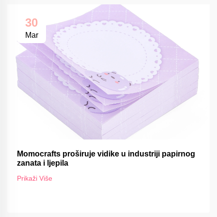
30
Mar
Momocrafts proširuje vidike u industriji papirnog
zanata i ljepila
Prikaži Više