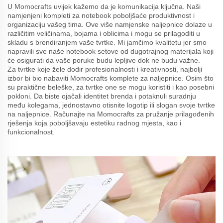
U Momocrafts uvijek kažemo da je komunikacija ključna. Naši
namjenjeni kompleti za notebook poboljšaće produktivnost i
organizaciju vašeg tima. Ove više namjenske naljepnice dolaze u
različitim veličinama, bojama i oblicima i mogu se prilagoditi u
skladu s brendiranjem vaše tvrtke. Mi jamčimo kvalitetu jer smo
napravili sve naše notebook setove od dugotrajnog materijala koji
će osigurati da vaše poruke budu lepljive dok ne budu važne.
Za tvrtke koje žele dodir profesionalnosti i kreativnosti, najbolji
izbor bi bio nabaviti Momocrafts komplete za naljepnice. Osim što
su praktične beleške, za tvrtke one se mogu koristiti i kao posebni
pokloni. Da biste ojačali identitet brenda i potaknuli suradnju
među kolegama, jednostavno otisnite logotip ili slogan svoje tvrtke
na naljepnice. Računajte na Momocrafts za pružanje prilagođenih
rješenja koja poboljšavaju estetiku radnog mjesta, kao i
funkcionalnost.