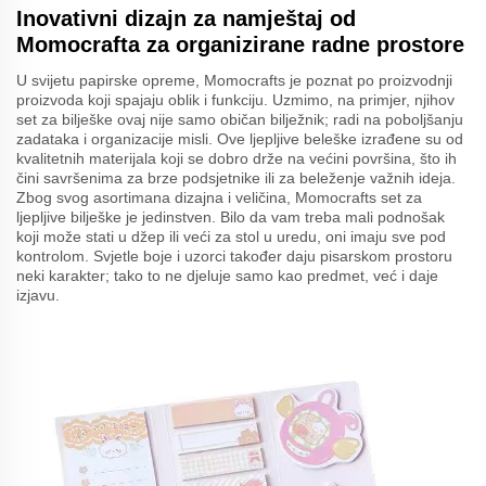
Inovativni dizajn za namještaj od
Momocrafta za organizirane radne prostore
U svijetu papirske opreme, Momocrafts je poznat po proizvodnji
proizvoda koji spajaju oblik i funkciju. Uzmimo, na primjer, njihov
set za bilješke ovaj nije samo običan bilježnik; radi na poboljšanju
zadataka i organizacije misli. Ove ljepljive beleške izrađene su od
kvalitetnih materijala koji se dobro drže na većini površina, što ih
čini savršenima za brze podsjetnike ili za beleženje važnih ideja.
Zbog svog asortimana dizajna i veličina, Momocrafts set za
ljepljive bilješke je jedinstven. Bilo da vam treba mali podnošak
koji može stati u džep ili veći za stol u uredu, oni imaju sve pod
kontrolom. Svjetle boje i uzorci također daju pisarskom prostoru
neki karakter; tako to ne djeluje samo kao predmet, već i daje
izjavu.