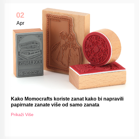
02
Apr
Kako Momocrafts koriste zanat kako bi napravili
papirnate zanate više od samo zanata
Prikaži Više