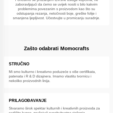
zaboravljajući da ćemo se uvijek nositi s bilo kakvim
problemima povezanim s proizvodom kao što su
odstupanja rezanja, netočnosti boje, greške folije i
smanjena ljepljivost. Učestvujte u promicanju suradnje.
Zašto odabrati Momocrafts
STRUČNO
Mi smo kulturno i kreativno poduzeće s više certifikata,
patenata i R & D dizajnera. Imamo vlastitu tvornicu i
nekoliko proizvodnih linija.
PRILAGOĐAVANJE
Stvaramo širok spektar kulturnih i kreativnih proizvoda za
različite kupce, pružajući sveobuhvatna rješenja.