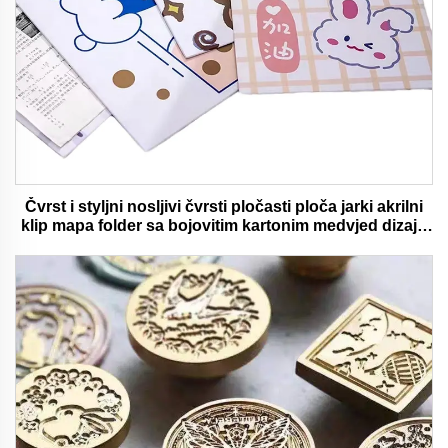
Čvrst i styljni nosljivi čvrsti pločasti ploča jarki akrilni
klip mapa folder sa bojovitim kartonim medvjed dizajn
idealan za ured i školu