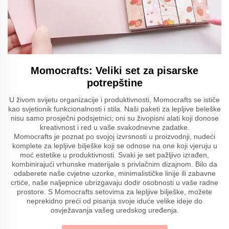
Momocrafts: Veliki set za pisarske
potrepštine
U živom svijetu organizacije i produktivnosti, Momocrafts se ističe
kao svjetionik funkcionalnosti i stila. Naši paketi za lepljive beleške
nisu samo prosječni podsjetnici; oni su živopisni alati koji donose
kreativnost i red u vaše svakodnevne zadatke.
Momocrafts je poznat po svojoj izvrsnosti u proizvodnji, nudeći
komplete za lepljive bilješke koji se odnose na one koji vjeruju u
moć estetike u produktivnosti. Svaki je set pažljivo izrađen,
kombinirajući vrhunske materijale s privlačnim dizajnom. Bilo da
odaberete naše cvjetne uzorke, minimalističke linije ili zabavne
crtiće, naše naljepnice ubrizgavaju dodir osobnosti u vaše radne
prostore. S Momocrafts setovima za lepljive bilješke, možete
neprekidno preći od pisanja svoje iduće velike ideje do
osvježavanja vašeg uredskog uređenja.