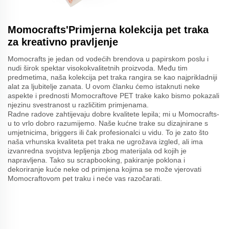
Momocrafts'Primjerna kolekcija pet traka
za kreativno pravljenje
Momocrafts je jedan od vodećih brendova u papirskom poslu i
nudi širok spektar visokokvalitetnih proizvoda. Među tim
predmetima, naša kolekcija pet traka rangira se kao najprikladniji
alat za ljubitelje zanata. U ovom članku ćemo istaknuti neke
aspekte i prednosti Momocraftove PET trake kako bismo pokazali
njezinu svestranost u različitim primjenama.
Radne radove zahtijevaju dobre kvalitete lepila; mi u Momocrafts-
u to vrlo dobro razumijemo. Naše kućne trake su dizajnirane s
umjetnicima, briggers ili čak profesionalci u vidu. To je zato što
naša vrhunska kvaliteta pet traka ne ugrožava izgled, ali ima
izvanredna svojstva lepljenja zbog materijala od kojih je
napravljena. Tako su scrapbooking, pakiranje poklona i
dekoriranje kuće neke od primjena kojima se može vjerovati
Momocraftovom pet traku i neće vas razočarati.