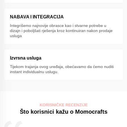
NABAVA I INTEGRACIJA
Integrišemo najnovije obrasce kao i stvarne potrebe u
dizajn i poboljšati rješenja kroz kontinuiran nakon prodaje
usluga
Izvrsna usluga
Tijekom trajanja ovog uređaja, obećavamo da ćemo nuditi
instant individualnu uslugu.
KORISNIČKE RECENZIJE
Što korisnici kažu o Momocrafts