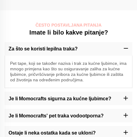
ČESTO POSTAVLJANA PITANJA
Imate li bilo kakve pitanje?
Za što se koristi lepilna traka?
Pet tape, koji se također naziva i trak za kućne ljubimce, ima
mnogo primjena kao što su osiguravanje zaliha za kućne
ljubimce, pričvršćivanje pribora za kućne ljubimce ili zaštita
od životinja na određenim područjima.
Je li Momocrafts sigurna za kućne ljubimce?
Momocrafts je specijaliziran za proizvodnju visokokvalitetne
lepilne trake za kućne ljubimce; međutim, uvijek je poželjno
Je li Momocrafts' pet traka vodootporna?
nadzirati kontakt između životinja i lepilnih proizvoda bilo koje
vrste.
Međutim, proizvod tvrtke otporan je na vodu, ali nije potpuno
vodootporan. Izbjegavajte izlaganje vlažnosti ili dugotrajno
Ostaje li neka ostatka kada se ukloni?
uronjenje u vodu.