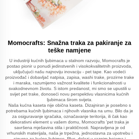
Momocrafts: Snažna traka za pakiranje za
teške namjene
U industriji kućnih ljubimaca u stalnom razvoju, Momocrafts je
postao pionir u ponudi jedinstvenih i visokokvalitetnih proizvoda,
uključujući našu najnoviju inovaciju - pet tape. Kao vodeći
proizvođač i dobavljač natpisa, zapisa, washi trake, prozirne trake
i maraka, razumijemo važnost kvalitete i funkcionalnosti u
svakodnevnom životu. S istom predanost, mi smo se upustili u
svijet pet trake, donoseći novu perspektivu vlasnicima kućnih
ljubimaca širom svijeta.
Naša kućna kaseta nije obična kaseta. Dizajniran je posebno s
potrebama kućnih ljubimaca i njihovih vlasnika na umu. Bilo da je
za osiguravanje igračaka, označavanje teritorija, ili čak kao
dekorativni element u vašem domu, Momocrafts 'pet traka je
savršena mješavina stila i praktičnosti. Napravljena je od
vrhunskih materijala, naša je trpežna, jednostavna za upotrebu i
sigurna za kućne ljubimce. Plus, dolazi u raznim bojama i