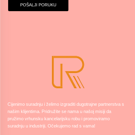
POŠALJI PORUKU
Cijenimo suradnju i želimo izgraditi dugotrajne partnerstva s
našim klijentima. Pridružite se nama u našoj misiji da
pružimo vrhunsku kancelarijsku robu i promoviramo
suradnju u industriji. Očekujemo rad s vama!