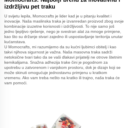
izdržljivu pet traku
U svijetu lepila, Momocrafts je lider kad je u pitanju kvalitet i
inovacije. Naša maslinska traka je izvanredan proizvod zbog svoje
kombinacije izuzetne korisnosti i izdržljivosti. To nije samo još
jedno ljepljivo rješenje, nego je svestran alat za mnoge primjene,
kao što su držanje stvari zajedno ili uspostavljanje teritorija unutar
kućanstava.
U Momocrafts, mi razumijemo da su kućni ljubimci obitelj i kao
takvi njihova sigurnost je važna. Naša masovna traka sadrži
netoksične tvari tako da se vaši dlakavi prijatelji ne otrove štetnim
kemikalijama. Snažna adhezija trake čini je pogodnom za
upotrebu u zatvorenom i vanjskom prostoru, dok je dizajn koji se
može skinuti omogućuje jednostavnu primjenu u kratkom
vremenu. Ako vam treba nešto na kratko ili trajno, naša traka će
vam pomoći.