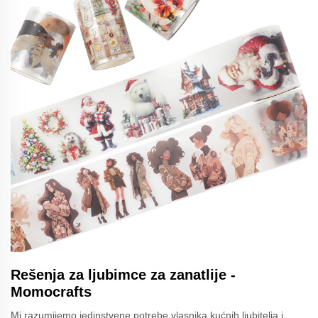
Rešenja za ljubimce za zanatlije -
Momocrafts
Mi razumijemo jedinstvene potrebe vlasnika kućnih ljubitelja i