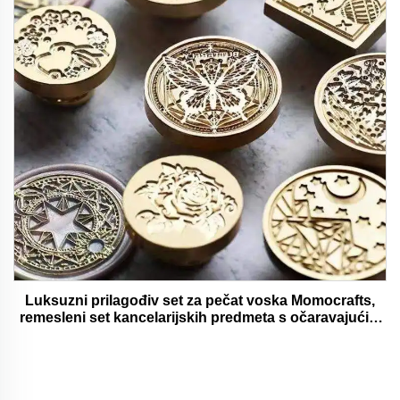
Luksuzni prilagođiv set za pečat voska Momocrafts,
remesleni set kancelarijskih predmeta s očaravajućim
darovima, lijepi i funkcionalni