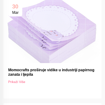
30
Mar
Momocrafts proširuje vidike u industriji papirnog
zanata i ljepila
Prikaži Više