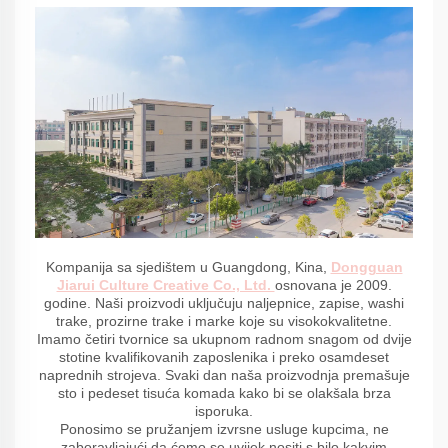
Kompanija sa sjedištem u Guangdong, Kina,
Dongguan
Jiarui Culture Creative Co., Ltd.
osnovana je 2009.
godine. Naši proizvodi uključuju naljepnice, zapise, washi
trake, prozirne trake i marke koje su visokokvalitetne.
Imamo četiri tvornice sa ukupnom radnom snagom od dvije
stotine kvalifikovanih zaposlenika i preko osamdeset
naprednih strojeva. Svaki dan naša proizvodnja premašuje
sto i pedeset tisuća komada kako bi se olakšala brza
isporuka.
Ponosimo se pružanjem izvrsne usluge kupcima, ne
zaboravljajući da ćemo se uvijek nositi s bilo kakvim