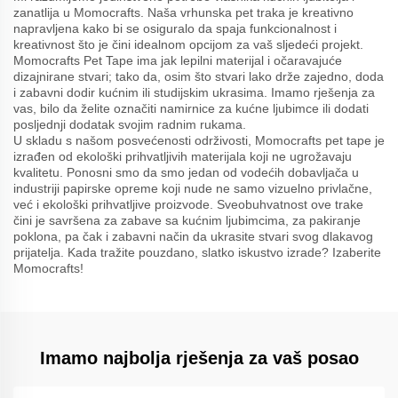
zanatlija u Momocrafts. Naša vrhunska pet traka je kreativno
napravljena kako bi se osiguralo da spaja funkcionalnost i
kreativnost što je čini idealnom opcijom za vaš sljedeći projekt.
Momocrafts Pet Tape ima jak lepilni materijal i očaravajuće
dizajnirane stvari; tako da, osim što stvari lako drže zajedno, doda
i zabavni dodir kućnim ili studijskim ukrasima. Imamo rješenja za
vas, bilo da želite označiti namirnice za kućne ljubimce ili dodati
posljednji dodatak svojim radnim rukama.
U skladu s našom posvećenosti održivosti, Momocrafts pet tape je
izrađen od ekološki prihvatljivih materijala koji ne ugrožavaju
kvalitetu. Ponosni smo da smo jedan od vodećih dobavljača u
industriji papirske opreme koji nude ne samo vizuelno privlačne,
već i ekološki prihvatljive proizvode. Sveobuhvatnost ove trake
čini je savršena za zabave sa kućnim ljubimcima, za pakiranje
poklona, pa čak i zabavni način da ukrasite stvari svog dlakavog
prijatelja. Kada tražite pouzdano, slatko iskustvo izrade? Izaberite
Momocrafts!
Imamo najbolja rješenja za vaš posao