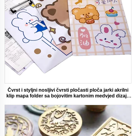
Čvrst i styljni nosljivi čvrsti pločasti ploča jarki akrilni
klip mapa folder sa bojovitim kartonim medvjed dizajn
idealan za ured i školu