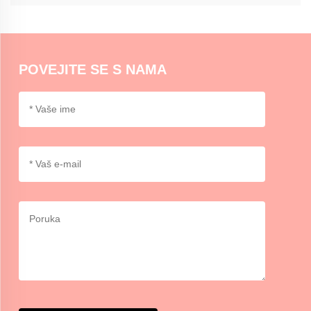
Međutim, njegovo uklanjanje ne ostavlja ostatke jer se to može
razlikovati ovisno o tome koliko dugo ostaje i prirodi površine.
Pokušaj s malim područjem u početku.
POVEJITE SE S NAMA