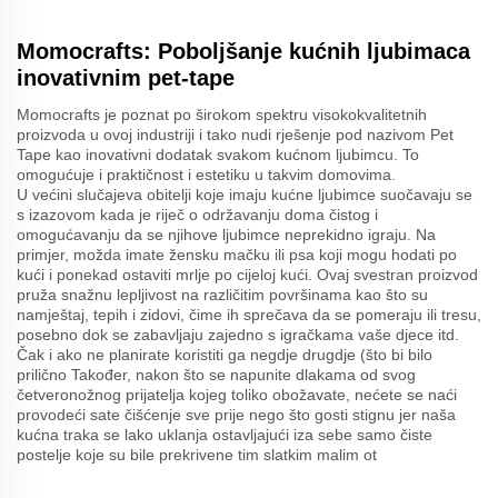
Momocrafts: Poboljšanje kućnih ljubimaca
inovativnim pet-tape
Momocrafts je poznat po širokom spektru visokokvalitetnih
proizvoda u ovoj industriji i tako nudi rješenje pod nazivom Pet
Tape kao inovativni dodatak svakom kućnom ljubimcu. To
omogućuje i praktičnost i estetiku u takvim domovima.
U većini slučajeva obitelji koje imaju kućne ljubimce suočavaju se
s izazovom kada je riječ o održavanju doma čistog i
omogućavanju da se njihove ljubimce neprekidno igraju. Na
primjer, možda imate žensku mačku ili psa koji mogu hodati po
kući i ponekad ostaviti mrlje po cijeloj kući. Ovaj svestran proizvod
pruža snažnu lepljivost na različitim površinama kao što su
namještaj, tepih i zidovi, čime ih sprečava da se pomeraju ili tresu,
posebno dok se zabavljaju zajedno s igračkama vaše djece itd.
Čak i ako ne planirate koristiti ga negdje drugdje (što bi bilo
prilično Također, nakon što se napunite dlakama od svog
četveronožnog prijatelja kojeg toliko obožavate, nećete se naći
provodeći sate čišćenje sve prije nego što gosti stignu jer naša
kućna traka se lako uklanja ostavljajući iza sebe samo čiste
postelje koje su bile prekrivene tim slatkim malim ot