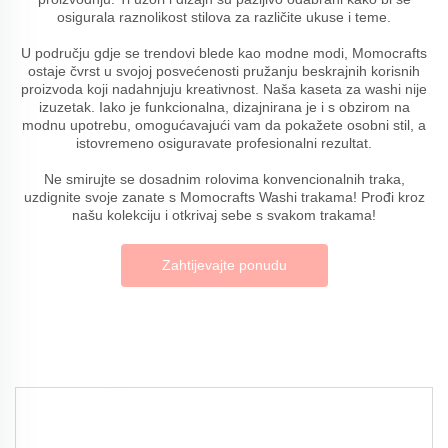
osigurala raznolikost stilova za različite ukuse i teme.
U području gdje se trendovi blede kao modne modi, Momocrafts
ostaje čvrst u svojoj posvećenosti pružanju beskrajnih korisnih
proizvoda koji nadahnjuju kreativnost. Naša kaseta za washi nije
izuzetak. Iako je funkcionalna, dizajnirana je i s obzirom na
modnu upotrebu, omogućavajući vam da pokažete osobni stil, a
istovremeno osiguravate profesionalni rezultat.
Ne smirujte se dosadnim rolovima konvencionalnih traka,
uzdignite svoje zanate s Momocrafts Washi trakama! Prođi kroz
našu kolekciju i otkrivaj sebe s svakom trakama!
Zahtijevajte ponudu