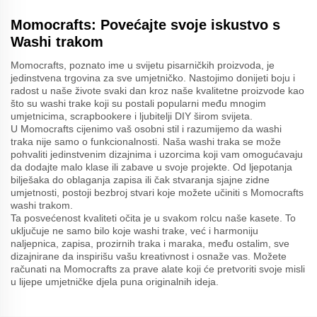
Momocrafts: Povećajte svoje iskustvo s
Washi trakom
Momocrafts, poznato ime u svijetu pisarničkih proizvoda, je
jedinstvena trgovina za sve umjetničko. Nastojimo donijeti boju i
radost u naše živote svaki dan kroz naše kvalitetne proizvode kao
što su washi trake koji su postali popularni među mnogim
umjetnicima, scrapbookere i ljubitelji DIY širom svijeta.
U Momocrafts cijenimo vaš osobni stil i razumijemo da washi
traka nije samo o funkcionalnosti. Naša washi traka se može
pohvaliti jedinstvenim dizajnima i uzorcima koji vam omogućavaju
da dodajte malo klase ili zabave u svoje projekte. Od ljepotanja
bilješaka do oblaganja zapisa ili čak stvaranja sjajne zidne
umjetnosti, postoji bezbroj stvari koje možete učiniti s Momocrafts
washi trakom.
Ta posvećenost kvaliteti očita je u svakom rolcu naše kasete. To
uključuje ne samo bilo koje washi trake, već i harmoniju
naljepnica, zapisa, prozirnih traka i maraka, među ostalim, sve
dizajnirane da inspirišu vašu kreativnost i osnaže vas. Možete
računati na Momocrafts za prave alate koji će pretvoriti svoje misli
u lijepe umjetničke djela puna originalnih ideja.