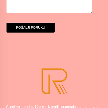
POŠALJI PORUKU
Cijenimo suradnju i želimo izgraditi dugotrajne partnerstva s