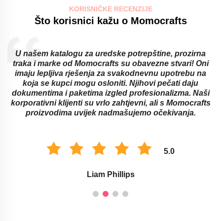
KORISNIČKE RECENZIJE
Što korisnici kažu o Momocrafts
U našem katalogu za uredske potrepštine, prozirna
traka i marke od Momocrafts su obavezne stvari! Oni
imaju lepljiva rješenja za svakodnevnu upotrebu na
koja se kupci mogu osloniti. Njihovi pečati daju
dokumentima i paketima izgled profesionalizma. Naši
korporativni klijenti su vrlo zahtjevni, ali s Momocrafts
proizvodima uvijek nadmašujemo očekivanja.
5.0
Liam Phillips