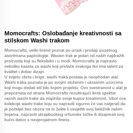
Momocrafts: Oslobađanje kreativnosti sa
stilskom Washi trakom
Momocrafts, veliki brend poznat po izradi i prodaji izuzetnog
asortimana papirologije. Wasien trak je jedan od naših najdražih
proizvoda koji su fleksibilni i u modi. Momocrafts je napravio
nekoliko kaseta za washi koji privlače svakoga tko ima talent za
kvalitet i dobar dizajn.
U svijetu obrta i brige, washi traka postala je neophodan alat.
Washi traka poznata je po svojim složenim i ukrasnim uzorcima
koji mogu dodati stil bilo kojem projektu. Ovo svestranost u alat je
prepoznata od strane Momocrafts rezultirajući širok spektar
raznih washi trake da inspiriše svoje kupce kreativnost. Izbor ove
kolekcije washi trake koju su napravili sigurno će vas natjerati da
je poželjet bez obzira na to želite li osvjetliti svoj beležnik nekim
bojama, napraviti skrapbooking vrhunske točke ili dizajnirati svoj
kućni dekor s nevjerojatnom finess.