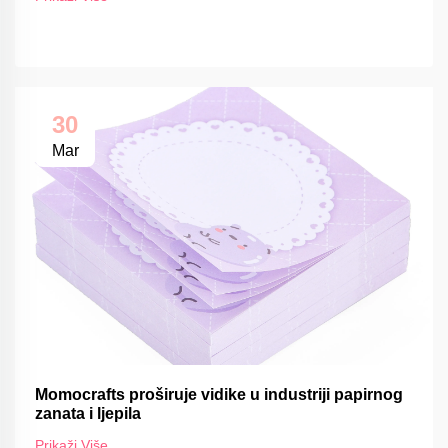
30
Mar
Momocrafts proširuje vidike u industriji papirnog
zanata i ljepila
Prikaži Više