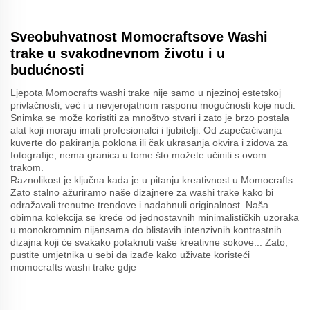
Sveobuhvatnost Momocraftsove Washi
trake u svakodnevnom životu i u
budućnosti
Ljepota Momocrafts washi trake nije samo u njezinoj estetskoj
privlačnosti, već i u nevjerojatnom rasponu mogućnosti koje nudi.
Snimka se može koristiti za mnoštvo stvari i zato je brzo postala
alat koji moraju imati profesionalci i ljubitelji. Od zapečaćivanja
kuverte do pakiranja poklona ili čak ukrasanja okvira i zidova za
fotografije, nema granica u tome što možete učiniti s ovom
trakom.
Raznolikost je ključna kada je u pitanju kreativnost u Momocrafts.
Zato stalno ažuriramo naše dizajnere za washi trake kako bi
odražavali trenutne trendove i nadahnuli originalnost. Naša
obimna kolekcija se kreće od jednostavnih minimalističkih uzoraka
u monokromnim nijansama do blistavih intenzivnih kontrastnih
dizajna koji će svakako potaknuti vaše kreativne sokove... Zato,
pustite umjetnika u sebi da izađe kako uživate koristeći
momocrafts washi trake gdje