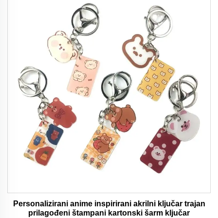
Personalizirani anime inspirirani akrilni ključar trajan
prilagođeni štampani kartonski šarm ključar