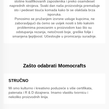
stotine kvalifikovanih zaposlenika i preko osamdeset
naprednih strojeva. Svaki dan naša proizvodnja premašuje
sto i pedeset tisuća komada kako bi se olakšala brza
isporuka.
Ponosimo se pružanjem izvrsne usluge kupcima, ne
zaboravljajući da ćemo se uvijek nositi s bilo kakvim
problemima povezanim s proizvodom kao što su
odstupanja rezanja, netočnosti boje, greške folije i
smanjena ljepljivost. Učestvujte u promicanju suradnje.
Zašto odabrati Momocrafts
STRUČNO
Mi smo kulturno i kreativno poduzeće s više certifikata,
patenata i R & D dizajnera. Imamo vlastitu tvornicu i
nekoliko proizvodnih linija.