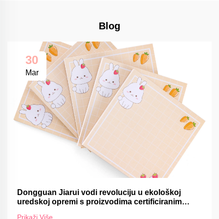
Blog
30
Mar
Dongguan Jiarui vodi revoluciju u ekološkoj
uredskoj opremi s proizvodima certificiranim
FSC-om
Prikaži Više