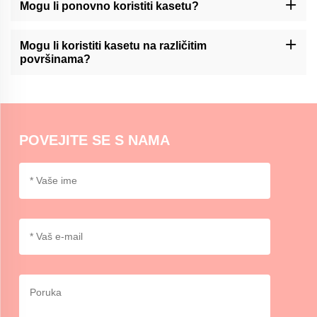
časopisa, scrapbooking, pakiranje poklona, stvaranje umjetničkih
Mogu li ponovno koristiti kasetu?
djela i dodavanje naglasaka za zanat ili uređenje kuće.
Momocraftsova kaseta za washi obično nije dizajnirana za
ponovnu upotrebu. Međutim, može se ukloniti i s pažnjom
Mogu li koristiti kasetu na različitim
postaviti na određene površine.
površinama?
Momocraftsova washi traka pogodna je za upotrebu na različitim
površinama, uključujući papir, karton, staklo i neke plastike. U
slučaju da se primjenjuje druga metoda, ispit je preporučljiv.
POVEJITE SE S NAMA