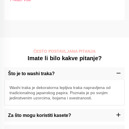
ČESTO POSTAVLJANA PITANJA
Imate li bilo kakve pitanje?
Što je to washi traka?
Washi traka je dekoratorna lepljiva traka napravljena od
tradicionalnog japanskog papira. Poznata je po svojim
jedinstvenim uzorcima, bojama i svestranosti.
Za što mogu koristiti kasete?
Washi traka može se koristiti za razne svrhe, kao što su ukras