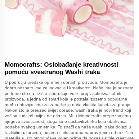
Momocrafts: Oslobađanje kreativnosti
pomoću svestranog Washi traka
U području uredske opreme i obrtnih proizvoda, Momocrafts je
dobro poznato ime za inovacije i kreativnost. Naše ime je poznato
po tome što na tržište isporučuje veliki broj visokokvalitetnih
proizvoda, a jedna od stvari koja je postala izuzetno popularna
među entuzijastima za zanatlije je naša vlastita kaseta za pranje.
Nakon što je preuzeo svijet obrade, washi traka je novi trend koji
većina ljudi još uvijek ne otkriva. Mi u Momocrafts prepoznajemo
njegovu svestranost; stoga smo sastavili zbirku koja obuhvaća
potrebe svakog umjetnika. To znači da naša washi traka dolazi u
različitim uzorcima, bojama i teksturama napravljenim od različitih
materijala, što omogućava pojedincima da pokažu svoje kreativne