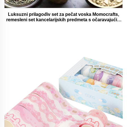
Luksuzni prilagođiv set za pečat voska Momocrafts,
remesleni set kancelarijskih predmeta s očaravajućim
darovima, lijepi i funkcionalni