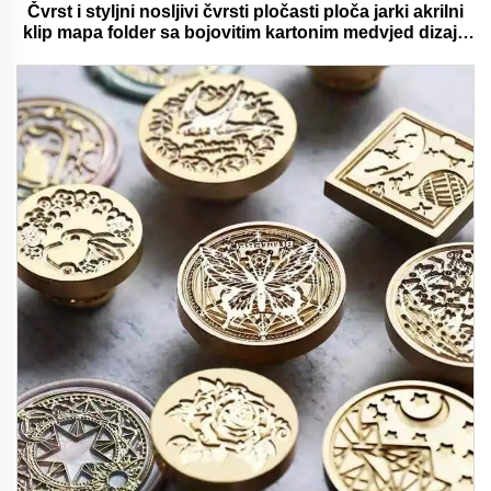
Čvrst i styljni nosljivi čvrsti pločasti ploča jarki akrilni
klip mapa folder sa bojovitim kartonim medvjed dizajn
idealan za ured i školu