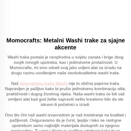
Momocrafts: Metalni Washi trake za sjajne
akcente
Washi traka postala je neophodna u svijetu zanata i brige zbog
svojih mnogih upotreba, kao i jedinstvene privlačnosti. U
Momocrafts, mi smo odveli ovaj jako voljeni alat za izradu na
drugu razinu uvođenjem naše visokokvalitetne washi trake.
Naš
dekorativna traka Washi
nije to obična papirna traka.
Napravljen je pažljivo kako bi pružio jedinstvenu kombinaciju stila,
praktičnosti i dugog životnog vijeka. Naša washi traka će biti vaš
omiljeni alat kad god želite napraviti nešto kreativno bilo da ste
iskusni ili početnici u izradi.
Ono što čini naš washi izvanrednim je naš insistiranje na kvaliteti i
pažljivosti. Osiguravamo da je čvrst, ljepljiv i lako se rastrgne
upotrebom samo najboljih materijala dostupnih za njegovu
proizvodnju. Ti uzori i dizajn su pažljivo odabrani kako bi se