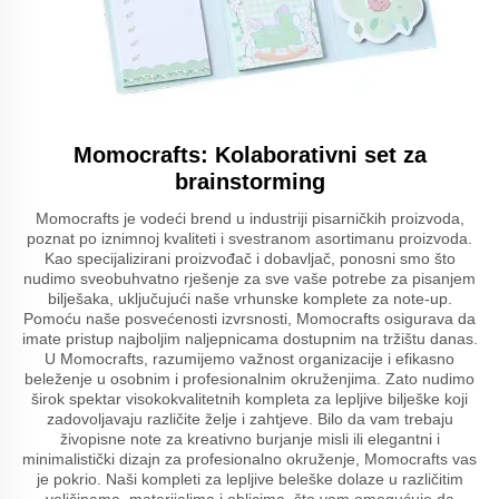
Momocrafts: Kolaborativni set za
brainstorming
Momocrafts je vodeći brend u industriji pisarničkih proizvoda,
poznat po iznimnoj kvaliteti i svestranom asortimanu proizvoda.
Kao specijalizirani proizvođač i dobavljač, ponosni smo što
nudimo sveobuhvatno rješenje za sve vaše potrebe za pisanjem
bilješaka, uključujući naše vrhunske komplete za note-up.
Pomoću naše posvećenosti izvrsnosti, Momocrafts osigurava da
imate pristup najboljim naljepnicama dostupnim na tržištu danas.
U Momocrafts, razumijemo važnost organizacije i efikasno
beleženje u osobnim i profesionalnim okruženjima. Zato nudimo
širok spektar visokokvalitetnih kompleta za lepljive bilješke koji
zadovoljavaju različite želje i zahtjeve. Bilo da vam trebaju
živopisne note za kreativno burjanje misli ili elegantni i
minimalistički dizajn za profesionalno okruženje, Momocrafts vas
je pokrio. Naši kompleti za lepljive beleške dolaze u različitim
veličinama, materijalima i oblicima, što vam omogućuje da