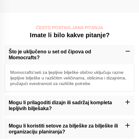
ČESTO POSTAVLJANA PITANJA
Imate li bilo kakve pitanje?
Što je uključeno u set od čipova od
Momocrafts?
Momocrafts'seti za ljepljive bilješke obično uključuju razne
ljepljive bilješke u različitim veličinama, oblicima i dizajnima,
pružajući svestranost za različite potrebe.
Mogu li prilagoditi dizajn ili sadržaj kompleta
lepljivih bilješaka?
Momocraft može ponuditi mogućnosti prilagođavanja za komplete
lepljivih bilješaka. Molimo vas da kontaktirate našu podršku ili
Mogu li koristiti setove za bilješke za bilješke ili
provjerite našu web stranicu za dostupne usluge prilagođavanja.
organizaciju planiranja?