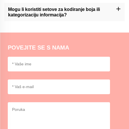
Momocraftove komplete za lepljive bilješke mogu biti korisno
sredstvo za pisanje dnevnika ili organizaciju planera,
Mogu li koristiti setove za kodiranje boja ili
omogućavajući korisnicima lako dodavanje i pomicanje bilješaka
kategorizaciju informacija?
unutar svojih rasporeda.
Momocraftsovi kompleti za lepljive bilješke idealni su za kodiranje
boja ili kategorizaciju informacija, pružajući organizirani i vizualni
način razlikovanja i naglašavanja važnih detalja.
POVEJITE SE S NAMA