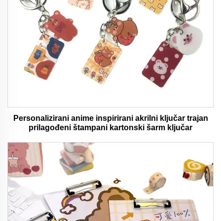
Personalizirani anime inspirirani akrilni ključar trajan
prilagođeni štampani kartonski šarm ključar