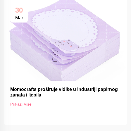
30
Mar
Momocrafts proširuje vidike u industriji papirnog
zanata i ljepila
Prikaži Više