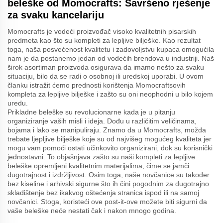
beleške od Momocrafts: Savršeno rješenje
za svaku kancelariju
Momocrafts je vodeći proizvođač visoko kvalitetnih pisarskih
predmeta kao što su kompleti za lepljive bilješke. Kao rezultat
toga, naša posvećenost kvalitetu i zadovoljstvu kupaca omogućila
nam je da postanemo jedan od vodećih brendova u industriji. Naš
širok asortiman proizvoda osigurava da imamo nešto za svaku
situaciju, bilo da se radi o osobnoj ili uredskoj uporabi. U ovom
članku istražit ćemo prednosti korištenja Momocraftsovih
kompleta za lepljive bilješke i zašto su oni neophodni u bilo kojem
uredu.
Prikladne beleške su revolucionarne kada je u pitanju
organiziranje vaših misli i ideja. Dođu u različitim veličinama,
bojama i lako se manipuliraju. Znamo da u Momocrafts, možda
trebate ljepljive bilješke koje su od najvišeg mogućeg kvaliteta jer
mogu vam pomoći ostati učinkovito organizirani, dok su korisnički
jednostavni. To objašnjava zašto su naši kompleti za lepljive
beleške opremljeni kvalitetnim materijalima, čime se jamči
dugotrajnost i izdržljivost. Osim toga, naše novčanice su također
bez kiseline i arhivski sigurne što ih čini pogodnim za dugotrajno
skladištenje bez ikakvog oštećenja stranica ispod ili na samoj
novčanici. Stoga, koristeći ove post-it-ove možete biti sigurni da
vaše beleške neće nestati čak i nakon mnogo godina.