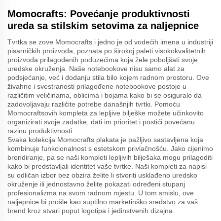
Momocrafts: Povećanje produktivnosti
ureda sa stilskim setovima za naljepnice
Tvrtka se zove Momocrafts i jedno je od vodećih imena u industriji
pisarničkih proizvoda, poznata po širokoj paleti visokokvalitetnih
proizvoda prilagođenih poduzećima koja žele poboljšati svoje
uredske okruženja. Naše notebookove nisu samo alat za
podsjećanje, već i dodanju stila bilo kojem radnom prostoru. Ove
živahne i svestranosti prilagođene notebookove postoje u
različitim veličinama, oblicima i bojama kako bi se osiguralo da
zadovoljavaju različite potrebe današnjih tvrtki. Pomoću
Momocraftsovih kompleta za lepljive bilješke možete učinkovito
organizirati svoje zadatke, dati im prioritet i postići povećanu
razinu produktivnosti.
Svaka kolekcija Momocrafts plakata je pažljivo sastavljena koja
kombinuje funkcionalnost s estetskom privlačnošću. Jako cijenimo
brendiranje, pa se naši kompleti lepljivih bilješaka mogu prilagoditi
kako bi predstavljali identitet vaše tvrtke. Naši kompleti za napisi
su odličan izbor bez obzira želite li stvoriti usklađeno uredsko
okruženje ili jednostavno želite pokazati određeni stupanj
profesionalizma na svom radnom mjestu. U tom smislu, ove
naljepnice bi prošle kao suptilno marketinško sredstvo za vaš
brend kroz stvari poput logotipa i jedinstvenih dizajna.