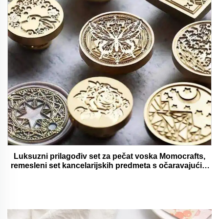
Luksuzni prilagođiv set za pečat voska Momocrafts,
remesleni set kancelarijskih predmeta s očaravajućim
darovima, lijepi i funkcionalni