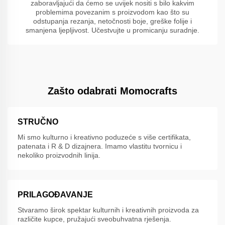
zaboravljajući da ćemo se uvijek nositi s bilo kakvim
problemima povezanim s proizvodom kao što su
odstupanja rezanja, netočnosti boje, greške folije i
smanjena ljepljivost. Učestvujte u promicanju suradnje.
Zašto odabrati Momocrafts
STRUČNO
Mi smo kulturno i kreativno poduzeće s više certifikata,
patenata i R & D dizajnera. Imamo vlastitu tvornicu i
nekoliko proizvodnih linija.
PRILAGOĐAVANJE
Stvaramo širok spektar kulturnih i kreativnih proizvoda za
različite kupce, pružajući sveobuhvatna rješenja.