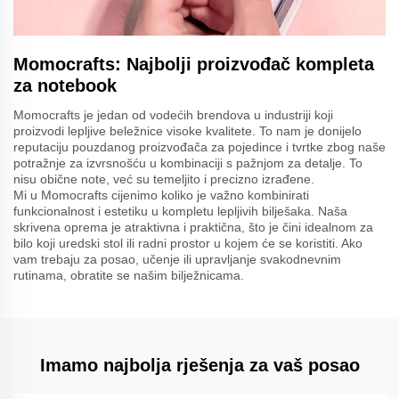
Momocrafts: Najbolji proizvođač kompleta
za notebook
Momocrafts je jedan od vodećih brendova u industriji koji
proizvodi lepljive beležnice visoke kvalitete. To nam je donijelo
reputaciju pouzdanog proizvođača za pojedince i tvrtke zbog naše
potražnje za izvrsnošću u kombinaciji s pažnjom za detalje. To
nisu obične note, već su temeljito i precizno izrađene.
Mi u Momocrafts cijenimo koliko je važno kombinirati
funkcionalnost i estetiku u kompletu lepljivih bilješaka. Naša
skrivena oprema je atraktivna i praktična, što je čini idealnom za
bilo koji uredski stol ili radni prostor u kojem će se koristiti. Ako
vam trebaju za posao, učenje ili upravljanje svakodnevnim
rutinama, obratite se našim bilježnicama.
Imamo najbolja rješenja za vaš posao