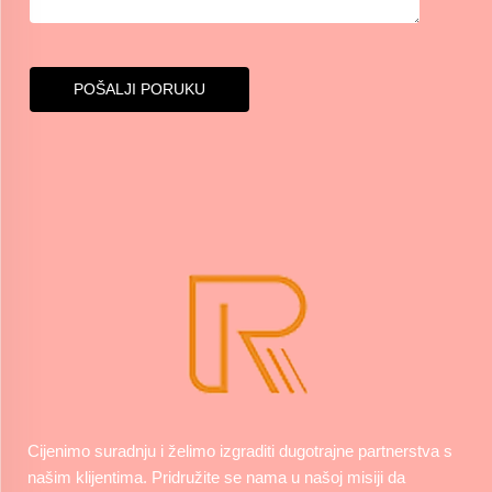
POŠALJI PORUKU
Cijenimo suradnju i želimo izgraditi dugotrajne partnerstva s
našim klijentima. Pridružite se nama u našoj misiji da