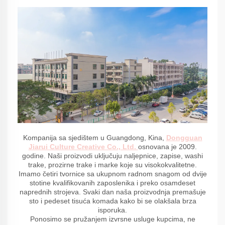
Kompanija sa sjedištem u Guangdong, Kina,
Dongguan
Jiarui Culture Creative Co., Ltd.
osnovana je 2009.
godine. Naši proizvodi uključuju naljepnice, zapise, washi
trake, prozirne trake i marke koje su visokokvalitetne.
Imamo četiri tvornice sa ukupnom radnom snagom od dvije
stotine kvalifikovanih zaposlenika i preko osamdeset
naprednih strojeva. Svaki dan naša proizvodnja premašuje
sto i pedeset tisuća komada kako bi se olakšala brza
isporuka.
Ponosimo se pružanjem izvrsne usluge kupcima, ne