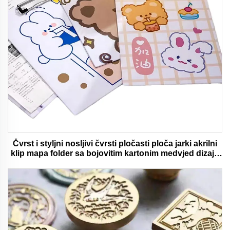
Čvrst i styljni nosljivi čvrsti pločasti ploča jarki akrilni
klip mapa folder sa bojovitim kartonim medvjed dizajn
idealan za ured i školu