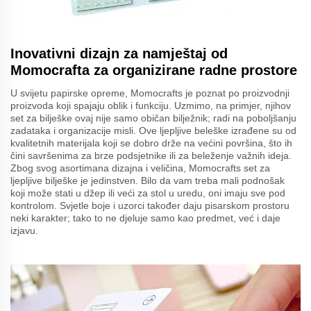
Inovativni dizajn za namještaj od
Momocrafta za organizirane radne prostore
U svijetu papirske opreme, Momocrafts je poznat po proizvodnji
proizvoda koji spajaju oblik i funkciju. Uzmimo, na primjer, njihov
set za bilješke ovaj nije samo običan bilježnik; radi na poboljšanju
zadataka i organizacije misli. Ove ljepljive beleške izrađene su od
kvalitetnih materijala koji se dobro drže na većini površina, što ih
čini savršenima za brze podsjetnike ili za beleženje važnih ideja.
Zbog svog asortimana dizajna i veličina, Momocrafts set za
ljepljive bilješke je jedinstven. Bilo da vam treba mali podnošak
koji može stati u džep ili veći za stol u uredu, oni imaju sve pod
kontrolom. Svjetle boje i uzorci također daju pisarskom prostoru
neki karakter; tako to ne djeluje samo kao predmet, već i daje
izjavu.