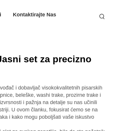
i
Kontaktirajte Nas
asni set za precizno
vođač i dobavljač visokokvalitetnih pisarskih
epnice, beleške, washi trake, prozirne trake i
rsnosti i pažnja na detalje su nas učinili
riji. U ovom članku, fokusirat ćemo se na
ka i kako mogu poboljšati vaše iskustvo