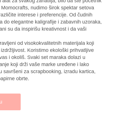
alat za svakog zanatlija, bilo da ste početnik
 U Momocrafts, nudimo širok spektar setova
zličite interese i preferencije. Od čudnih
ća do elegantne kaligrafije i zabavnih uzoraka,
ni su da inspirišu kreativnost i da vaši
vljeni od visokokvalitetnih materijala koji
zdržljivost. Koristimo ekološki prihvatljive
vas i okoliš. Svaki set maraka dolazi u
nje koji drži vaše marke uređene i lako
 savršeni za scrapbooking, izradu kartica,
apirne obrte.
u