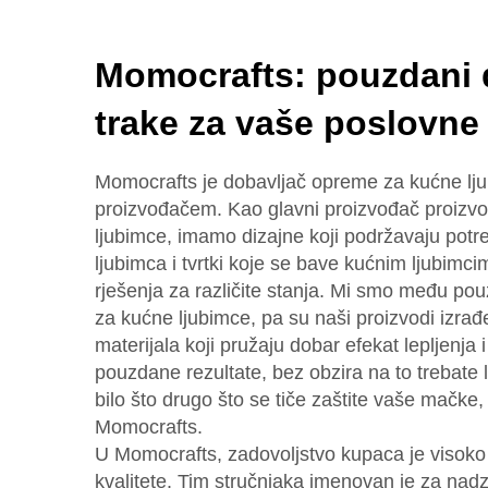
Momocrafts: pouzdani 
trake za vaše poslovne
Momocrafts je dobavljač opreme za kućne lju
proizvođačem. Kao glavni proizvođač proizvo
ljubimce, imamo dizajne koji podržavaju potr
ljubimca i tvrtki koje se bave kućnim ljubimci
rješenja za različite stanja. Mi smo među po
za kućne ljubimce, pa su naši proizvodi izrađe
materijala koji pružaju dobar efekat lepljenja i 
pouzdane rezultate, bez obzira na to trebate li
bilo što drugo što se tiče zaštite vaše mačke,
Momocrafts.
U Momocrafts, zadovoljstvo kupaca je visoko 
kvalitete. Tim stručnjaka imenovan je za nad