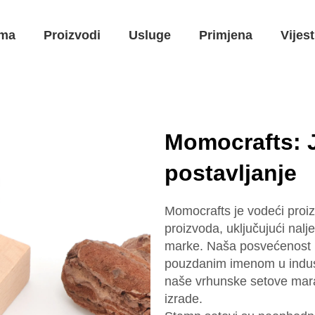
ma
Proizvodi
Usluge
Primjena
Vijest
Momocrafts: J
postavljanje
Momocrafts je vodeći proiz
proizvoda, uključujući nalj
marke. Naša posvećenost izv
pouzdanim imenom u indust
naše vrhunske setove mara
izrade.