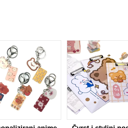
onalizirani anime
Čvrst i styljni nos