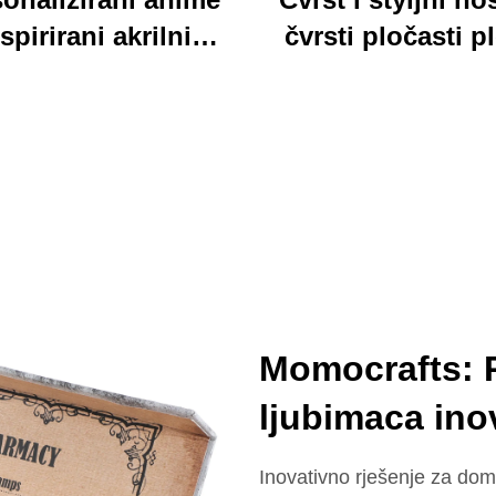
spirirani akrilni
čvrsti pločasti p
ključar trajan
jarki akrilni klip
lagođeni štampani
folder sa bojovi
onski šarm ključar
kartonim medv
dizajn idealan za 
školu
Momocrafts: 
ljubimaca ino
Inovativno rješenje za dom