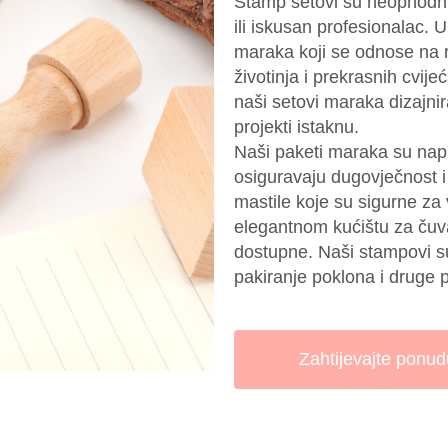
Stamp setovi su neophodni 
ili iskusan profesionalac.
maraka koji se odnose na ra
životinja i prekrasnih cvije
naši setovi maraka dizajnira
projekti istaknu.
Naši paketi maraka su napra
osiguravaju dugovječnost i i
mastile koje su sigurne za 
elegantnom kućištu za čuva
dostupne. Naši stampovi su
pakiranje poklona i druge p
Zahtijevajte ponud