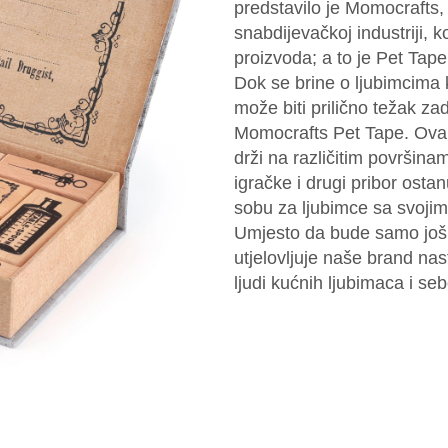
predstavilo je Momocrafts,
snabdijevačkoj industriji, k
proizvoda; a to je Pet Tap
Dok se brine o ljubimcima
može biti prilično težak za
Momocrafts Pet Tape. Ova 
drži na različitim površina
igračke i drugi pribor osta
sobu za ljubimce sa svojim
Umjesto da bude samo još 
utjelovljuje naše brand na
ljudi kućnih ljubimaca i se