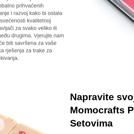
lobalno prihvaćenih
anje i razvoj kako bi ostala
osvećenosti kvalitetnoj
ljači za svako veliko ili
među drugima. Vjerujte nam
će biti savršena za vaše
a rješenja za trake za
kivanja.
Napravite svo
Momocrafts 
Setovima