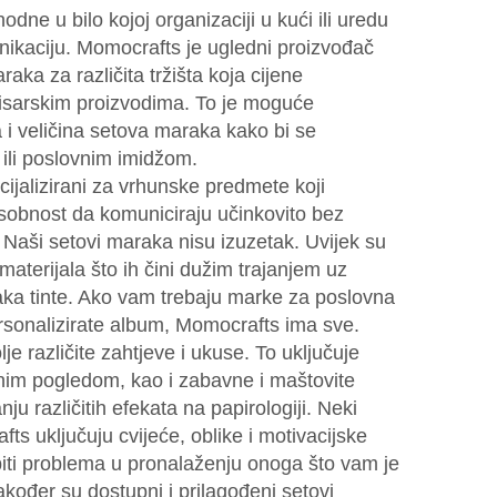
ne u bilo kojoj organizaciji u kući ili uredu
unikaciju. Momocrafts je ugledni proizvođač
aka za različita tržišta koja cijene
 pisarskim proizvodima. To je moguće
a i veličina setova maraka kako bi se
ili poslovnim imidžom.
jalizirani za vrhunske predmete koji
sobnost da komuniciraju učinkovito bez
 Naši setovi maraka nisu izuzetak. Uvijek su
materijala što ih čini dužim trajanjem uz
aka tinte. Ako vam trebaju marke za poslovna
ersonalizirate album, Momocrafts ima sve.
e različite zahtjeve i ukuse. To uključuje
lnim pogledom, kao i zabavne i maštovite
u različitih efekata na papirologiji. Neki
ts uključuju cvijeće, oblike i motivacijske
 biti problema u pronalaženju onoga što vam je
kođer su dostupni i prilagođeni setovi