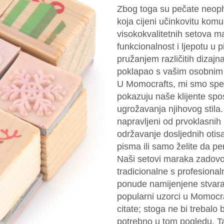
Zbog toga su pečate neophod
koja cijeni učinkovitu kom
visokokvalitetnih setova mar
funkcionalnost i ljepotu u
pružanjem različitih dizajn
poklapao s vašim osobnim 
U Momocrafts, mi smo speci
pokazuju naše klijente spo
ugrožavanja njihovog stila.
napravljeni od prvoklasnih 
održavanje dosljednih otis
pisma ili samo želite da p
Naši setovi maraka zadovolj
tradicionalne s profesiona
ponude namijenjene stvaranj
popularni uzorci u Momocraf
citate; stoga ne bi trebalo
potrebno u tom pogledu. Ta