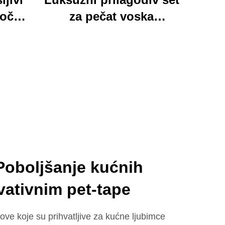
loča
za pečat voska
 mapa
Momocrafts, remesleni
tim
set kancelarijskih
jed
predmeta s
ured i
očaravajućim darovima,
lijepi i funkcionalni
Poboljšanje kućnih
vativnim pet-tape
ove koje su prihvatljive za kućne ljubimce