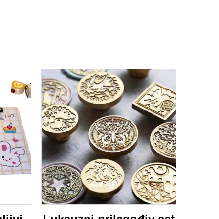
ljivi
Luksuzni prilagođiv set