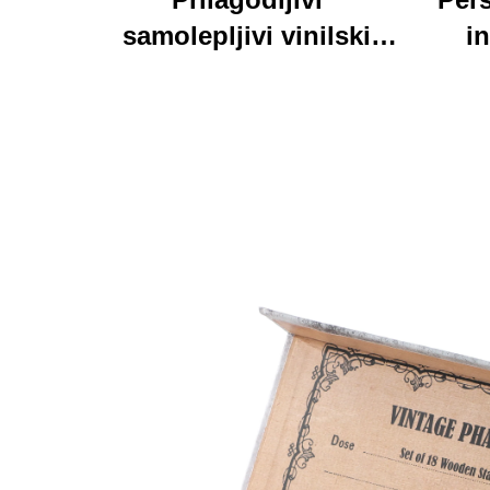
samolepljivi vinilski
in
nalepnici oznake
personalizirane visoke
pri
kvalitete rolne
kart
štamparne vodootporni
trajni