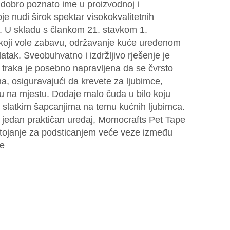
 dobro poznato ime u proizvodnoj i
oje nudi širok spektar visokokvalitetnih
e. U skladu s člankom 21. stavkom 1.
 koji vole zabavu, održavanje kuće uređenom
datak. Sveobuhvatno i izdržljivo rješenje je
traka je posebno napravljena da se čvrsto
ma, osiguravajući da krevete za ljubimce,
nu na mjestu. Dodaje malo čuda u bilo koju
 slatkim šapcanjima na temu kućnih ljubimca.
jedan praktičan uređaj, Momocrafts Pet Tape
stojanje za podsticanjem veće veze između
be