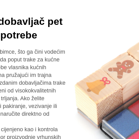
dobavljač pet
 potrebe
bimce, što ga čini vodećim
da poput trake za kućne
ebe vlasnika kućnih
ma pružajući im trajna
uzdanim dobavljačima trake
ni od visokokvalitetnih
trljanja. Ako želite
 pakiranje, vezivanje ili
 naručite direktno od
cijenjeno kao i kontrola
zor proizvodnje vrhunskih