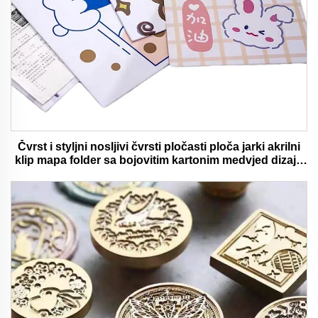
Čvrst i styljni nosljivi čvrsti pločasti ploča jarki akrilni
klip mapa folder sa bojovitim kartonim medvjed dizajn
idealan za ured i školu