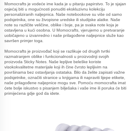
Momocrafts je vodeće ime kada je u pitanju papirstvo. To je sjajan
osjećaj biti u mogućnosti ponuditi ekskluzivnu kolekciju
personaliziranih naljepnica. Naše notebookove su više od samo
podsjetnika, one su živopisne uredske ili studijske alatke. Naše
note su različite veličine, oblike i boje, pa je svaka note koja je
ostavljena u kući osobna. U Momocrafts, vjerujemo u pretvaranje
uobičajeno u izvanredno i naše prilagođene naljepnice služe kao
savršen primjer toga.
Momocrafts je proizvođač koji se razlikuje od drugih tvrtki
razmatranjem oblike i funkcionalnosti u proizvodnji svojih
proizvoda Sticky Notes. Naše lepljive beleške koriste
visokokvalitetne materijale koji ih čine čvrsto lepljivim na
površinama bez ostavljanja ostataka. Bilo da želite zapisati važne
podsjetnike, označiti stranice u knjigama ili napraviti lijepe etikete,
naše prilagođene naljepnice mogu sve. Pomoću momocrafta imat
ćete bolje iskustvo s pisanjem bilješaka i vaše ime ili poruka će biti
primijećena gdje god da idete.