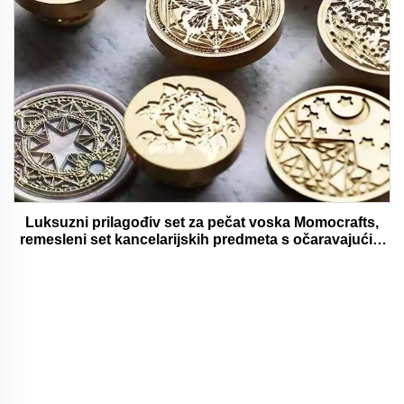
Luksuzni prilagođiv set za pečat voska Momocrafts,
remesleni set kancelarijskih predmeta s očaravajućim
darovima, lijepi i funkcionalni