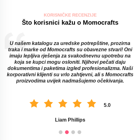
KORISNIČKE RECENZIJE
Što korisnici kažu o Momocrafts
U našem katalogu za uredske potrepštine, prozirna
traka i marke od Momocrafts su obavezne stvari! Oni
imaju lepljiva rješenja za svakodnevnu upotrebu na
koja se kupci mogu osloniti. Njihovi pečati daju
dokumentima i paketima izgled profesionalizma. Naši
korporativni klijenti su vrlo zahtjevni, ali s Momocrafts
proizvodima uvijek nadmašujemo očekivanja.
5.0
Liam Phillips