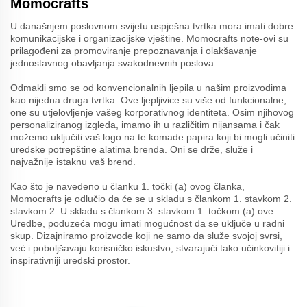
Momocrafts
U današnjem poslovnom svijetu uspješna tvrtka mora imati dobre
komunikacijske i organizacijske vještine. Momocrafts note-ovi su
prilagođeni za promoviranje prepoznavanja i olakšavanje
jednostavnog obavljanja svakodnevnih poslova.
Odmakli smo se od konvencionalnih ljepila u našim proizvodima
kao nijedna druga tvrtka. Ove ljepljivice su više od funkcionalne,
one su utjelovljenje vašeg korporativnog identiteta. Osim njihovog
personaliziranog izgleda, imamo ih u različitim nijansama i čak
možemo uključiti vaš logo na te komade papira koji bi mogli učiniti
uredske potrepštine alatima brenda. Oni se drže, služe i
najvažnije istaknu vaš brend.
Kao što je navedeno u članku 1. točki (a) ovog članka,
Momocrafts je odlučio da će se u skladu s člankom 1. stavkom 2.
stavkom 2. U skladu s člankom 3. stavkom 1. točkom (a) ove
Uredbe, poduzeća mogu imati mogućnost da se uključe u radni
skup. Dizajniramo proizvode koji ne samo da služe svojoj svrsi,
već i poboljšavaju korisničko iskustvo, stvarajući tako učinkovitiji i
inspirativniji uredski prostor.