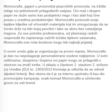
Momocrafts, gigant u proizvodnji pisarničkih proizvoda, na tržište
izdaje niz jedinstvenih prilagođenih natpisa. Ovi mali i obojeni
papiri ne služe samo kao podsjetnici nego i kao alati koji čine
posao u uredima produktivnijim. Momocrafts proizvodi svoje
lepljive bilješke od vrhunskih materijala koji im omogućavaju da se
čvrsto drže na bilo kojoj površini i lako se skinu bez ostavljanja
tragova. Za sve potrebe profesionalca, od planiranja radnih
rasporedâ do zapisivanja važnih točaka tijekom sastanaka,
Momocrafts-ove note-bookove mogu biti najbolji prijatelj.
U ovom uredu gdje je organizacija na prvom mjestu, Momocrafts
je dao na raspolaganje personalizirane osobne naljepnice. U svim
veličinama, dizajnima i bojama ovi papiri mogu se prilagoditi s
obzirom na imidž tvrtke. U skladu s člankom 1. stavkom 2. točkom
(a) Uredbe (EU) br. 1303/2013 Komisija je odlučila da se odredi
sljedeći kriteriji: Bez obzira da li je za internu upotrebu ili kao dio
promocijske kampanje, svaki komad Momocrafts-a učinkovito
govori za vaš brend.