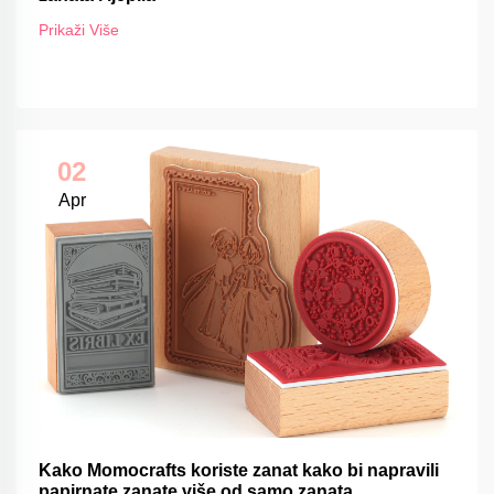
Prikaži Više
02
Apr
Kako Momocrafts koriste zanat kako bi napravili
papirnate zanate više od samo zanata