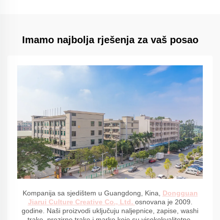
Imamo najbolja rješenja za vaš posao
Kompanija sa sjedištem u Guangdong, Kina,
Dongguan
Jiarui Culture Creative Co., Ltd.
osnovana je 2009.
godine. Naši proizvodi uključuju naljepnice, zapise, washi
trake, prozirne trake i marke koje su visokokvalitetne.