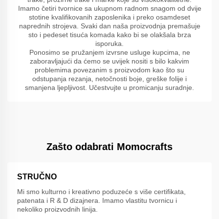
Imamo četiri tvornice sa ukupnom radnom snagom od dvije
stotine kvalifikovanih zaposlenika i preko osamdeset
naprednih strojeva. Svaki dan naša proizvodnja premašuje
sto i pedeset tisuća komada kako bi se olakšala brza
isporuka.
Ponosimo se pružanjem izvrsne usluge kupcima, ne
zaboravljajući da ćemo se uvijek nositi s bilo kakvim
problemima povezanim s proizvodom kao što su
odstupanja rezanja, netočnosti boje, greške folije i
smanjena ljepljivost. Učestvujte u promicanju suradnje.
Zašto odabrati Momocrafts
STRUČNO
Mi smo kulturno i kreativno poduzeće s više certifikata,
patenata i R & D dizajnera. Imamo vlastitu tvornicu i
nekoliko proizvodnih linija.