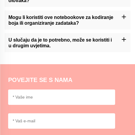
olovaka?
Momocraftsove lepljive beleške su općenito kompatibilne s
različitim vrstama olovaka, uključujući kuglične, gel i markerne
Mogu li koristiti ove notebookove za kodiranje
olovke. U slučaju da se ne primjenjuje primjena ovog standarda,
boja ili organiziranje zadataka?
testiranje se može provesti na sljedećim površinama:
Momocrafts 'lepke beleške mogu se koristiti za kodiranje boja ili
organiziranje zadataka, omogućavajući korisnicima da
U slučaju da je to potrebno, može se koristiti i
kategoriziraju i prioritiraju informacije na vizuelni i pogodan način.
u drugim uvjetima.
Momocrafts 'lepke bilješke su općenito pogodne za upotrebu u
normalnim unutarnjim uvjetima. Zbog ekstremne vrućine ili
vlažnosti može utjecati na svojstva lepila, pa je preporučljivo biti
oprezan.
POVEJITE SE S NAMA