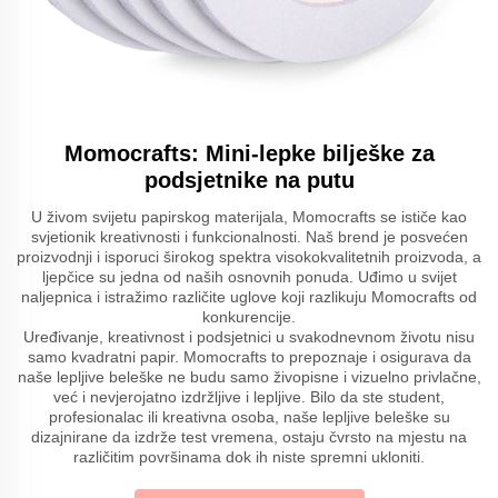
Momocrafts: Mini-lepke bilješke za
podsjetnike na putu
U živom svijetu papirskog materijala, Momocrafts se ističe kao
svjetionik kreativnosti i funkcionalnosti. Naš brend je posvećen
proizvodnji i isporuci širokog spektra visokokvalitetnih proizvoda, a
ljepčice su jedna od naših osnovnih ponuda. Uđimo u svijet
naljepnica i istražimo različite uglove koji razlikuju Momocrafts od
konkurencije.
Uređivanje, kreativnost i podsjetnici u svakodnevnom životu nisu
samo kvadratni papir. Momocrafts to prepoznaje i osigurava da
naše lepljive beleške ne budu samo živopisne i vizuelno privlačne,
već i nevjerojatno izdržljive i lepljive. Bilo da ste student,
profesionalac ili kreativna osoba, naše lepljive beleške su
dizajnirane da izdrže test vremena, ostaju čvrsto na mjestu na
različitim površinama dok ih niste spremni ukloniti.