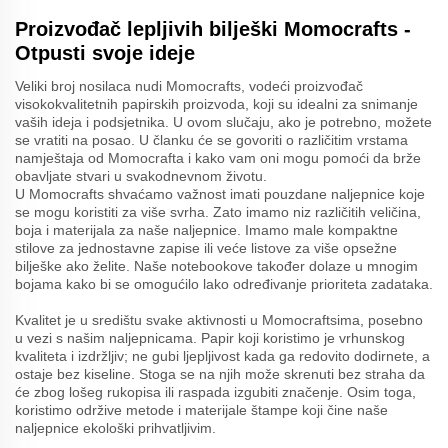
Proizvođač lepljivih bilješki Momocrafts -
Otpusti svoje ideje
Veliki broj nosilaca nudi Momocrafts, vodeći proizvođač
visokokvalitetnih papirskih proizvoda, koji su idealni za snimanje
vaših ideja i podsjetnika. U ovom slučaju, ako je potrebno, možete
se vratiti na posao. U članku će se govoriti o različitim vrstama
namještaja od Momocrafta i kako vam oni mogu pomoći da brže
obavljate stvari u svakodnevnom životu.
U Momocrafts shvaćamo važnost imati pouzdane naljepnice koje
se mogu koristiti za više svrha. Zato imamo niz različitih veličina,
boja i materijala za naše naljepnice. Imamo male kompaktne
stilove za jednostavne zapise ili veće listove za više opsežne
bilješke ako želite. Naše notebookove također dolaze u mnogim
bojama kako bi se omogućilo lako određivanje prioriteta zadataka.
Kvalitet je u središtu svake aktivnosti u Momocraftsima, posebno
u vezi s našim naljepnicama. Papir koji koristimo je vrhunskog
kvaliteta i izdržljiv; ne gubi ljepljivost kada ga redovito dodirnete, a
ostaje bez kiseline. Stoga se na njih može skrenuti bez straha da
će zbog lošeg rukopisa ili raspada izgubiti značenje. Osim toga,
koristimo održive metode i materijale štampe koji čine naše
naljepnice ekološki prihvatljivim.