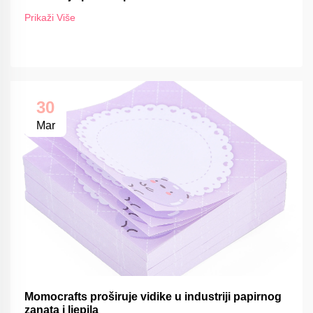
FSC-om
Prikaži Više
30
Mar
Momocrafts proširuje vidike u industriji papirnog
zanata i ljepila