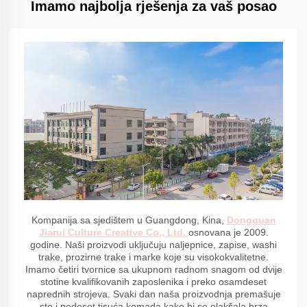
Imamo najbolja rješenja za vaš posao
Kompanija sa sjedištem u Guangdong, Kina,
Dongguan
Jiarui Culture Creative Co., Ltd.
osnovana je 2009.
godine. Naši proizvodi uključuju naljepnice, zapise, washi
trake, prozirne trake i marke koje su visokokvalitetne.
Imamo četiri tvornice sa ukupnom radnom snagom od dvije
stotine kvalifikovanih zaposlenika i preko osamdeset
naprednih strojeva. Svaki dan naša proizvodnja premašuje
sto i pedeset tisuća komada kako bi se olakšala brza