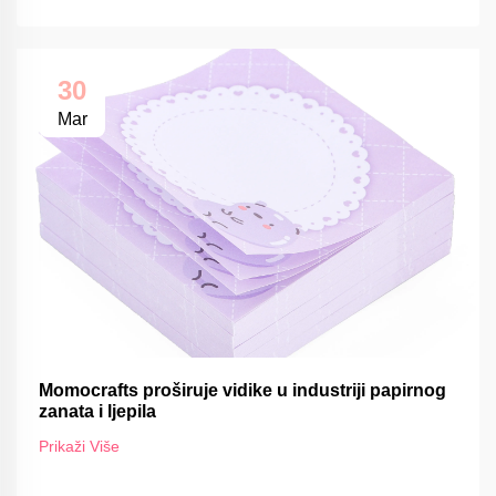
30
Mar
Momocrafts proširuje vidike u industriji papirnog
zanata i ljepila
Prikaži Više