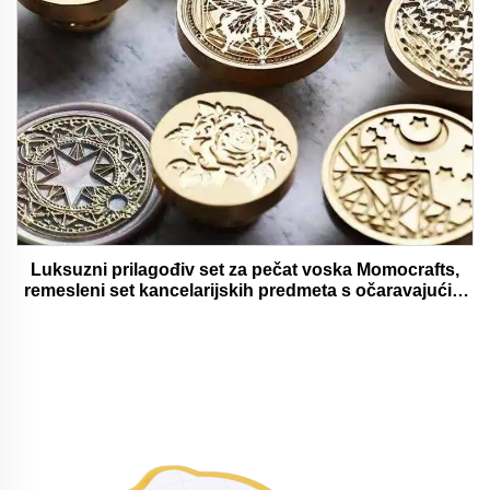
Luksuzni prilagođiv set za pečat voska Momocrafts,
remesleni set kancelarijskih predmeta s očaravajućim
darovima, lijepi i funkcionalni