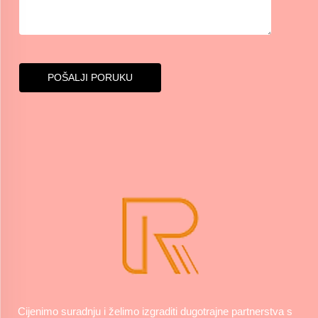
POŠALJI PORUKU
Cijenimo suradnju i želimo izgraditi dugotrajne partnerstva s