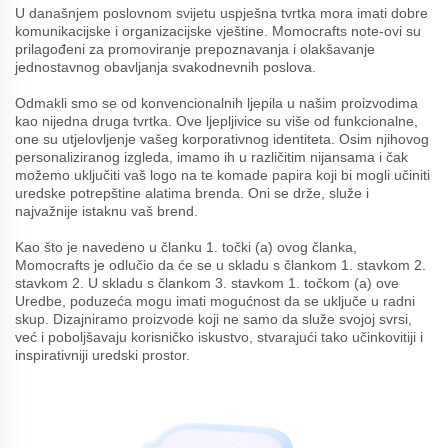
U današnjem poslovnom svijetu uspješna tvrtka mora imati dobre
komunikacijske i organizacijske vještine. Momocrafts note-ovi su
prilagođeni za promoviranje prepoznavanja i olakšavanje
jednostavnog obavljanja svakodnevnih poslova.
Odmakli smo se od konvencionalnih ljepila u našim proizvodima
kao nijedna druga tvrtka. Ove ljepljivice su više od funkcionalne,
one su utjelovljenje vašeg korporativnog identiteta. Osim njihovog
personaliziranog izgleda, imamo ih u različitim nijansama i čak
možemo uključiti vaš logo na te komade papira koji bi mogli učiniti
uredske potrepštine alatima brenda. Oni se drže, služe i
najvažnije istaknu vaš brend.
Kao što je navedeno u članku 1. točki (a) ovog članka,
Momocrafts je odlučio da će se u skladu s člankom 1. stavkom 2.
stavkom 2. U skladu s člankom 3. stavkom 1. točkom (a) ove
Uredbe, poduzeća mogu imati mogućnost da se uključe u radni
skup. Dizajniramo proizvode koji ne samo da služe svojoj svrsi,
već i poboljšavaju korisničko iskustvo, stvarajući tako učinkovitiji i
inspirativniji uredski prostor.