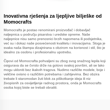
Inovativna rješenja za ljepljive bilješke od
Momocrafts
Momocrafts je postao renomirani proizvođač i dobavljač
naljepnica u području pisarstva i uredske opreme. Naše
naljepnice nisu samo prenosnici brzih napomena ili podsjetnika,
već su i dokaz naše posvećenosti kvalitetu i inovacijama. Stoga je
svaka naša štampa dizajnirana s obzirom na korisnost i stil, što je
idealno za osobnu i profesionalnu upotrebu.
Čipovi od Momocrafta pohvaljeni su zbog svog snažnog lepila koji
osigurava da se čvrsto drže na gotovo svakoj površini, ali se lako
mogu ukloniti bez ikakvih tragova. Nudimo različite modele, boje i
veličine ovisno o različitim potrebama i zahtjevima. Bez obzira
trebate li staromodan žuti blok za piškotkanje ideja ili niz
živopisnih za osvijetljenje radnog prostora, onda je Momocrafts
osoba kojoj biste se trebali obratiti.