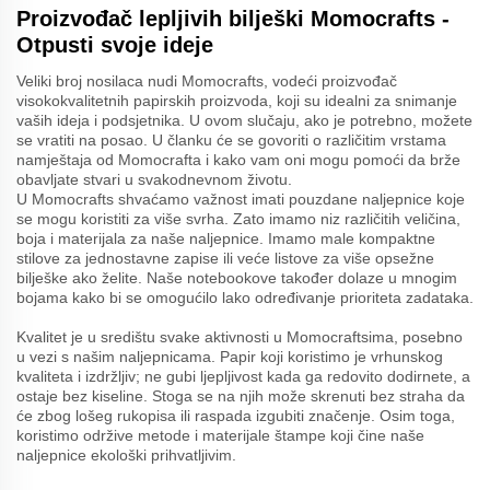
Proizvođač lepljivih bilješki Momocrafts -
Otpusti svoje ideje
Veliki broj nosilaca nudi Momocrafts, vodeći proizvođač
visokokvalitetnih papirskih proizvoda, koji su idealni za snimanje
vaših ideja i podsjetnika. U ovom slučaju, ako je potrebno, možete
se vratiti na posao. U članku će se govoriti o različitim vrstama
namještaja od Momocrafta i kako vam oni mogu pomoći da brže
obavljate stvari u svakodnevnom životu.
U Momocrafts shvaćamo važnost imati pouzdane naljepnice koje
se mogu koristiti za više svrha. Zato imamo niz različitih veličina,
boja i materijala za naše naljepnice. Imamo male kompaktne
stilove za jednostavne zapise ili veće listove za više opsežne
bilješke ako želite. Naše notebookove također dolaze u mnogim
bojama kako bi se omogućilo lako određivanje prioriteta zadataka.
Kvalitet je u središtu svake aktivnosti u Momocraftsima, posebno
u vezi s našim naljepnicama. Papir koji koristimo je vrhunskog
kvaliteta i izdržljiv; ne gubi ljepljivost kada ga redovito dodirnete, a
ostaje bez kiseline. Stoga se na njih može skrenuti bez straha da
će zbog lošeg rukopisa ili raspada izgubiti značenje. Osim toga,
koristimo održive metode i materijale štampe koji čine naše
naljepnice ekološki prihvatljivim.