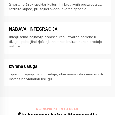
Stvaramo širok spektar kulturnih i kreativnih proizvoda za
različite kupce, pružajući sveobuhvatna rješenja.
NABAVA I INTEGRACIJA
Integrišemo najnovije obrasce kao i stvarne potrebe u
dizajn i poboljšati rješenja kroz kontinuiran nakon prodaje
usluga
Izvrsna usluga
Tijekom trajanja ovog uređaja, obećavamo da ćemo nuditi
instant individualnu uslugu.
KORISNIČKE RECENZIJE
Što korisnici kažu o Momocrafts