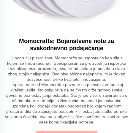
Momocrafts: Bojanstvene note za
svakodnevno podsjećanje
U području pisarništva, Momocrafts se uspostavio kao sila s
kojom se treba računati. Specijaliziran za proizvodnju i isporuku
raznolikog niza proizvoda, ovaj brend stekao je posebnu slavu
zbog svojih naljepnica. Ovo nisu obične naljepnice, to je dokaz
posvećenosti tvrtke kvalitetu i inovacijama.
Lepljive note od Momocrafta poznate su po svojoj vrhunskoj
kvaliteti lepila, što osigurava da se čvrsto drže gotovo svake
površine bez ostavljanja ostataka. Što je još više, dizajnirani su s
oštrim okom za detalje, s živopisnim bojama i jedinstvenim
uzorcima koji dodaju dodatak osobnosti bilo kojem radnom
prostoru. Bilo da zapisujete podsjetnik ili ostavljate slatku poruku
voljenom čovjeku, ove su ljepljive bilješke savršeni pratilaci za sve
vaše komunikacijske potrebe.