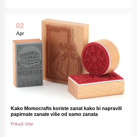
02
Apr
Kako Momocrafts koriste zanat kako bi napravili
papirnate zanate više od samo zanata
Prikaži Više