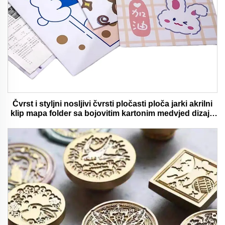
Čvrst i styljni nosljivi čvrsti pločasti ploča jarki akrilni
klip mapa folder sa bojovitim kartonim medvjed dizajn
idealan za ured i školu