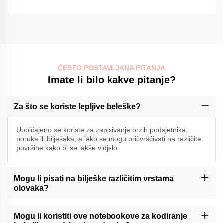
ČESTO POSTAVLJANA PITANJA
Imate li bilo kakve pitanje?
Za što se koriste lepljive beleške?
Uobičajeno se koriste za zapisivanje brzih podsjetnika,
poruka ili bilješaka, a lako se mogu pričvršćivati na različite
površine kako bi se lakše vidjelo.
Mogu li pisati na bilješke različitim vrstama
olovaka?
Momocraftsove lepljive beleške su općenito kompatibilne s
različitim vrstama olovaka, uključujući kuglične, gel i markerne
Mogu li koristiti ove notebookove za kodiranje
olovke. U slučaju da se ne primjenjuje primjena ovog standarda,