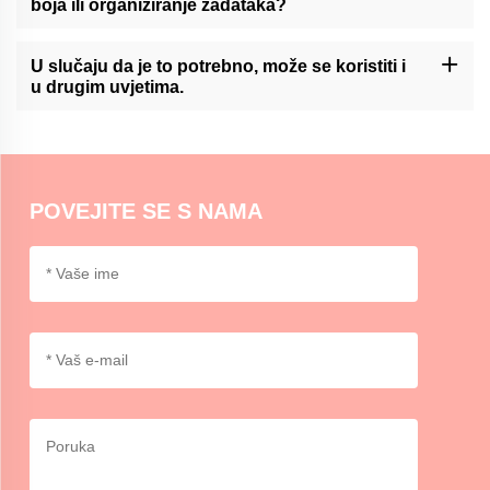
boja ili organiziranje zadataka?
testiranje se može provesti na sljedećim površinama:
Momocrafts 'lepke beleške mogu se koristiti za kodiranje boja ili
organiziranje zadataka, omogućavajući korisnicima da
U slučaju da je to potrebno, može se koristiti i
kategoriziraju i prioritiraju informacije na vizuelni i pogodan način.
u drugim uvjetima.
Momocrafts 'lepke bilješke su općenito pogodne za upotrebu u
normalnim unutarnjim uvjetima. Zbog ekstremne vrućine ili
vlažnosti može utjecati na svojstva lepila, pa je preporučljivo biti
oprezan.
POVEJITE SE S NAMA