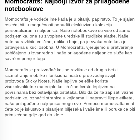
Momocrafts: Najbolji izvor za prilagođene
notebookove
Momocrafts je vodeće ime kada je u pitanju papirstvo. To je sjajan
osjećaj biti u mogućnosti ponuditi ekskluzivnu kolekciju
personaliziranih naljepnica. Naše notebookove su više od samo
podsjetnika, one su živopisne uredske ili studijske alatke. Naše
note su različite veličine, oblike i boje, pa je svaka note koja je
ostavljena u kući osobna. U Momocrafts, vjerujemo u pretvaranje
uobičajeno u izvanredno i naše prilagođene naljepnice služe kao
savršen primjer toga.
Momocrafts je proizvođač koji se razlikuje od drugih tvrtki
razmatranjem oblike i funkcionalnosti u proizvodnji svojih
proizvoda Sticky Notes. Naše lepljive beleške koriste
visokokvalitetne materijale koji ih čine čvrsto lepljivim na
površinama bez ostavljanja ostataka. Bilo da želite zapisati važne
podsjetnike, označiti stranice u knjigama ili napraviti lijepe etikete,
naše prilagođene naljepnice mogu sve. Pomoću momocrafta imat
ćete bolje iskustvo s pisanjem bilješaka i vaše ime ili poruka će biti
primijećena gdje god da idete.