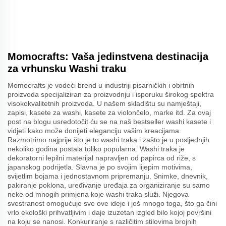
Momocrafts: Vaša jedinstvena destinacija
za vrhunsku Washi traku
Momocrafts je vodeći brend u industriji pisarničkih i obrtnih
proizvoda specijaliziran za proizvodnju i isporuku širokog spektra
visokokvalitetnih proizvoda. U našem skladištu su namještaji,
zapisi, kasete za washi, kasete za violončelo, marke itd. Za ovaj
post na blogu usredotočit ću se na naš bestseller washi kasete i
vidjeti kako može donijeti eleganciju vašim kreacijama.
Razmotrimo najprije što je to washi traka i zašto je u posljednjih
nekoliko godina postala toliko popularna. Washi traka je
dekoratorni lepilni materijal napravljen od papirca od riže, s
japanskog podrijetla. Slavna je po svojim lijepim motivima,
svijetlim bojama i jednostavnom pripremanju. Snimke, dnevnik,
pakiranje poklona, uređivanje uređaja za organiziranje su samo
neke od mnogih primjena koje washi traka služi. Njegova
svestranost omogućuje sve ove ideje i još mnogo toga, što ga čini
vrlo ekološki prihvatljivim i daje izuzetan izgled bilo kojoj površini
na koju se nanosi. Konkuriranje s različitim stilovima brojnih