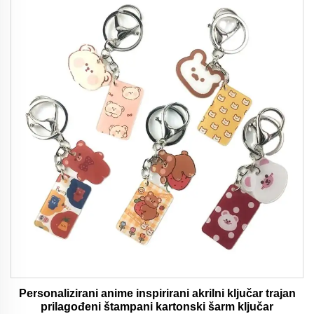
Personalizirani anime inspirirani akrilni ključar trajan
prilagođeni štampani kartonski šarm ključar