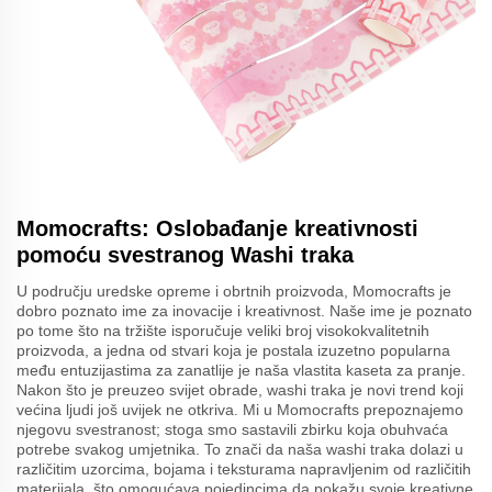
Momocrafts: Oslobađanje kreativnosti
pomoću svestranog Washi traka
U području uredske opreme i obrtnih proizvoda, Momocrafts je
dobro poznato ime za inovacije i kreativnost. Naše ime je poznato
po tome što na tržište isporučuje veliki broj visokokvalitetnih
proizvoda, a jedna od stvari koja je postala izuzetno popularna
među entuzijastima za zanatlije je naša vlastita kaseta za pranje.
Nakon što je preuzeo svijet obrade, washi traka je novi trend koji
većina ljudi još uvijek ne otkriva. Mi u Momocrafts prepoznajemo
njegovu svestranost; stoga smo sastavili zbirku koja obuhvaća
potrebe svakog umjetnika. To znači da naša washi traka dolazi u
različitim uzorcima, bojama i teksturama napravljenim od različitih
materijala, što omogućava pojedincima da pokažu svoje kreativne