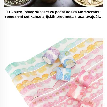
Luksuzni prilagođiv set za pečat voska Momocrafts,
remesleni set kancelarijskih predmeta s očaravajućim
darovima, lijepi i funkcionalni