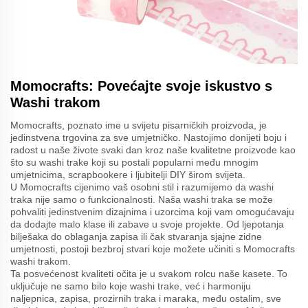
Momocrafts: Povećajte svoje iskustvo s
Washi trakom
Momocrafts, poznato ime u svijetu pisarničkih proizvoda, je
jedinstvena trgovina za sve umjetničko. Nastojimo donijeti boju i
radost u naše živote svaki dan kroz naše kvalitetne proizvode kao
što su washi trake koji su postali popularni među mnogim
umjetnicima, scrapbookere i ljubitelji DIY širom svijeta.
U Momocrafts cijenimo vaš osobni stil i razumijemo da washi
traka nije samo o funkcionalnosti. Naša washi traka se može
pohvaliti jedinstvenim dizajnima i uzorcima koji vam omogućavaju
da dodajte malo klase ili zabave u svoje projekte. Od ljepotanja
bilješaka do oblaganja zapisa ili čak stvaranja sjajne zidne
umjetnosti, postoji bezbroj stvari koje možete učiniti s Momocrafts
washi trakom.
Ta posvećenost kvaliteti očita je u svakom rolcu naše kasete. To
uključuje ne samo bilo koje washi trake, već i harmoniju
naljepnica, zapisa, prozirnih traka i maraka, među ostalim, sve