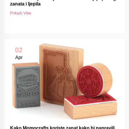
zanata i ljepila
Prikaži Više
02
Apr
Kako Momocrafts koriste zanat kako bi napravili