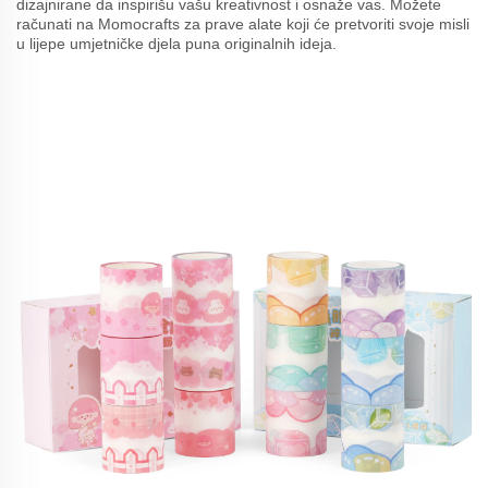
dizajnirane da inspirišu vašu kreativnost i osnaže vas. Možete
računati na Momocrafts za prave alate koji će pretvoriti svoje misli
u lijepe umjetničke djela puna originalnih ideja.