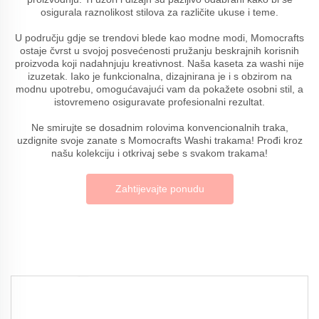
osigurala raznolikost stilova za različite ukuse i teme.
U području gdje se trendovi blede kao modne modi, Momocrafts
ostaje čvrst u svojoj posvećenosti pružanju beskrajnih korisnih
proizvoda koji nadahnjuju kreativnost. Naša kaseta za washi nije
izuzetak. Iako je funkcionalna, dizajnirana je i s obzirom na
modnu upotrebu, omogućavajući vam da pokažete osobni stil, a
istovremeno osiguravate profesionalni rezultat.
Ne smirujte se dosadnim rolovima konvencionalnih traka,
uzdignite svoje zanate s Momocrafts Washi trakama! Prođi kroz
našu kolekciju i otkrivaj sebe s svakom trakama!
Zahtijevajte ponudu