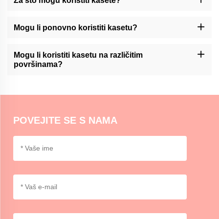
Za što mogu koristiti kasete?
Washi traka može se koristiti za razne svrhe, kao što su ukras
časopisa, scrapbooking, pakiranje poklona, stvaranje umjetničkih
Mogu li ponovno koristiti kasetu?
djela i dodavanje naglasaka za zanat ili uređenje kuće.
Momocraftsova kaseta za washi obično nije dizajnirana za
ponovnu upotrebu. Međutim, može se ukloniti i s pažnjom
Mogu li koristiti kasetu na različitim
postaviti na određene površine.
površinama?
Momocraftsova washi traka pogodna je za upotrebu na različitim
površinama, uključujući papir, karton, staklo i neke plastike. U
slučaju da se primjenjuje druga metoda, ispit je preporučljiv.
POVEJITE SE S NAMA