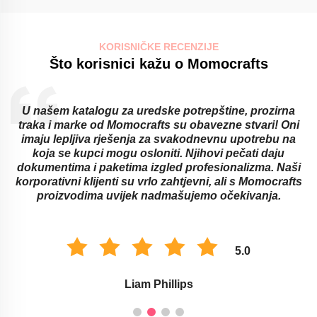
KORISNIČKE RECENZIJE
Što korisnici kažu o Momocrafts
U našem katalogu za uredske potrepštine, prozirna
traka i marke od Momocrafts su obavezne stvari! Oni
imaju lepljiva rješenja za svakodnevnu upotrebu na
koja se kupci mogu osloniti. Njihovi pečati daju
dokumentima i paketima izgled profesionalizma. Naši
korporativni klijenti su vrlo zahtjevni, ali s Momocrafts
proizvodima uvijek nadmašujemo očekivanja.
5.0
Liam Phillips