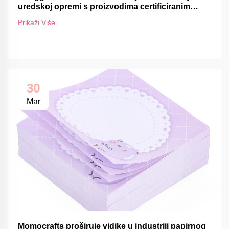
uredskoj opremi s proizvodima certificiranim
FSC-om
Prikaži Više
30
Mar
Momocrafts proširuje vidike u industriji papirnog