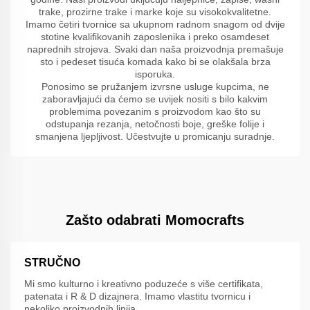
trake, prozirne trake i marke koje su visokokvalitetne.
Imamo četiri tvornice sa ukupnom radnom snagom od dvije
stotine kvalifikovanih zaposlenika i preko osamdeset
naprednih strojeva. Svaki dan naša proizvodnja premašuje
sto i pedeset tisuća komada kako bi se olakšala brza
isporuka.
Ponosimo se pružanjem izvrsne usluge kupcima, ne
zaboravljajući da ćemo se uvijek nositi s bilo kakvim
problemima povezanim s proizvodom kao što su
odstupanja rezanja, netočnosti boje, greške folije i
smanjena ljepljivost. Učestvujte u promicanju suradnje.
Zašto odabrati Momocrafts
STRUČNO
Mi smo kulturno i kreativno poduzeće s više certifikata,
patenata i R & D dizajnera. Imamo vlastitu tvornicu i
nekoliko proizvodnih linija.