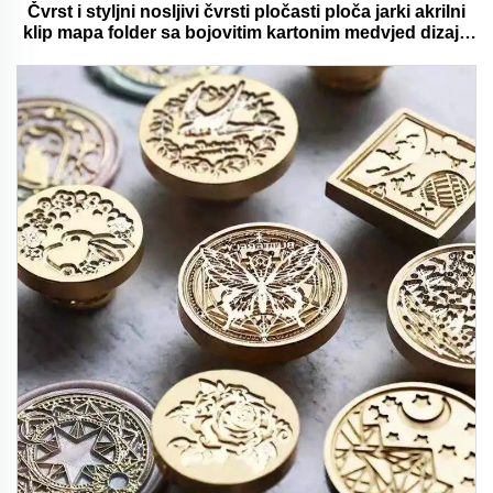
Čvrst i styljni nosljivi čvrsti pločasti ploča jarki akrilni
klip mapa folder sa bojovitim kartonim medvjed dizajn
idealan za ured i školu