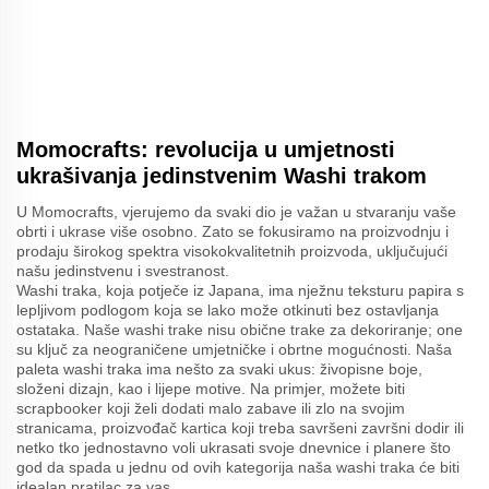
Momocrafts: revolucija u umjetnosti
ukrašivanja jedinstvenim Washi trakom
U Momocrafts, vjerujemo da svaki dio je važan u stvaranju vaše
obrti i ukrase više osobno. Zato se fokusiramo na proizvodnju i
prodaju širokog spektra visokokvalitetnih proizvoda, uključujući
našu jedinstvenu i svestranost.
Washi traka, koja potječe iz Japana, ima nježnu teksturu papira s
lepljivom podlogom koja se lako može otkinuti bez ostavljanja
ostataka. Naše washi trake nisu obične trake za dekoriranje; one
su ključ za neograničene umjetničke i obrtne mogućnosti. Naša
paleta washi traka ima nešto za svaki ukus: živopisne boje,
složeni dizajn, kao i lijepe motive. Na primjer, možete biti
scrapbooker koji želi dodati malo zabave ili zlo na svojim
stranicama, proizvođač kartica koji treba savršeni završni dodir ili
netko tko jednostavno voli ukrasati svoje dnevnice i planere što
god da spada u jednu od ovih kategorija naša washi traka će biti
idealan pratilac za vas.