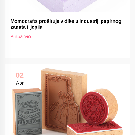
Momocrafts proširuje vidike u industriji papirnog
zanata i ljepila
Prikaži Više
02
Apr