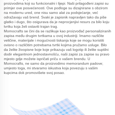
proizvodima koji su funkcionalni i lijepi. Naši prilagođeni zapisi su
primjer ove posvećenosti. Ove podloge su dizajnirane s obzirom
na modernu ured, one nisu samo alat za podsjećanje, već
odražavaju vaš brend. Svaki je zapisnik napravljen tako da piše
glatko i dugo, što osigurava da je neprocjenjivi resurs za bilo koju
tvrtku koja želi ostaviti trajan trag.
Momocrafts se čini da se razlikuje kao proizvođač personaliziranih
zapisa među drugim tvrtkama u ovoj industriji. Imamo različite
veličine, materijale i mogućnosti tiskanja koje se mogu koristiti
ovisno o različitim potrebama tvrtki kojima pružamo usluge. Bilo
da želite živopisne boje koje prikazuju vaš logotip ili želite suptilni
dodir elegantnom jednostavnošću, naši zapisi za zapise su pravo
mjesto gdje možete ispričati priču o vašem brendu. U
Momocrafts, ne samo da proizvodimo memorandum padove;
umjesto toga, mi stvaramo iskustva koja povezuju s vašim
kupcima dok promovišete svoj posao.