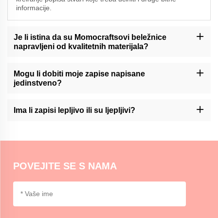
informacije.
Je li istina da su Momocraftsovi beležnice
napravljeni od kvalitetnih materijala?
Da, Momocrafts je stručnjak za izradu vrhunskih zapisa iz
vrhunskih materijala.
Mogu li dobiti moje zapise napisane
jedinstveno?
Momocraft nudi usluge prilagođavanja svojih zapisa. Molim vas,
kontaktirajte nas preko naše podrške za više informacija.
Ima li zapisi lepljivo ili su ljepljivi?
U Momocrafts, mi smo stok ljepljivo podržane ili ne-lijepljive opcije
zapisa koje omogućavaju da se odabere na temelju svojih
preferencija i upotrebe.
POVEJITE SE S NAMA