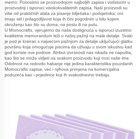
memo. Ponosimo se proizvodnjom najboljih zapisa i vodstvom u
proizvodnji i isporuci visokokvalitetnih zapisa. Naši proizvodi su
više od praktičnih alata za pisanje bilješaka i podsjetnika; oni
imaju stil i prilagodljivost koja ih čini pogodnim u bilo kojem
okruženju kao što su doma, na poslu ili na putu.
U Momocrafts, vjerujemo da naša dostignuća u isporuci izuzetno
kvalitetne memorandum leži u našoj pažnji na male detalje. Svaki
je pod je kreiran s najvećom pažnjom za detalje uključujući glatku
površinu koja omogućuje piscima da uživaju u svom iskustvu kad
god koriste ove podove. Atribut izvrsnosti nas nikada ne napušta,
kao što se može vidjeti na svakom proizvodu koji nosi naše ime.
Odolnost na redovito habanje nije jedina karakteristika pouzdanih
Momocrafts zapisa, već i njihova primjena na komercijalna
poduzeća kao i pojedince koji ih svakodnevno trebaju.