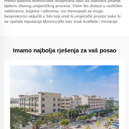
memo-padova Momocrafts dizajnirana tako da olakšava pisanje
tijekom čitavog umjetničkog procesa. Osim što dolaze u različitim
veličinama, bojama i stilovima, ovi memopadi se mogu
besprekorno uključiti u bilo koji ured ili umjetnički prostor kako bi
se ojačala reputacija Momocrafts kao znak kvalitete i inovacija.
Imamo najbolja rješenja za vaš posao