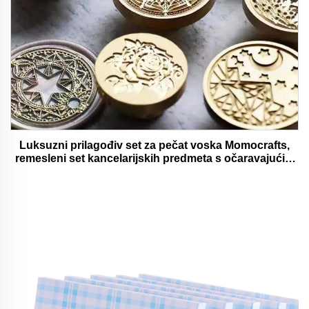
Luksuzni prilagođiv set za pečat voska Momocrafts,
remesleni set kancelarijskih predmeta s očaravajućim
darovima, lijepi i funkcionalni