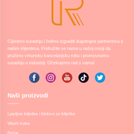
Cijenimo suradnju i želimo izgraditi dugotrajne partnerstva s
našim klijentima. Pridružite se nama u našoj misiji da
pružimo vrhunsku kancelarijsku robu i promoviramo
suradnju u industriji. Očekujemo rad s vama!
Naši proizvodi
Ljepljive bilješke i blokovi za bilješke
Washi traka
Pečat