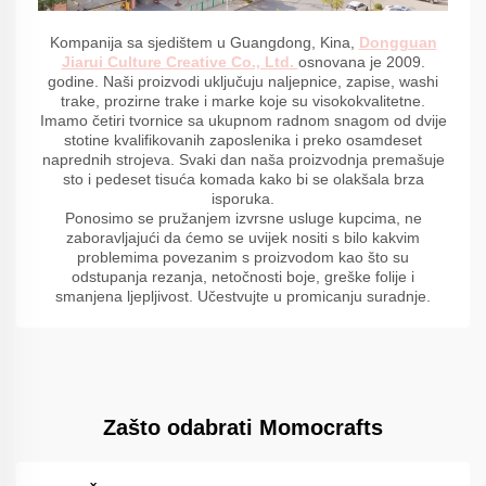
Kompanija sa sjedištem u Guangdong, Kina,
Dongguan
Jiarui Culture Creative Co., Ltd.
osnovana je 2009.
godine. Naši proizvodi uključuju naljepnice, zapise, washi
trake, prozirne trake i marke koje su visokokvalitetne.
Imamo četiri tvornice sa ukupnom radnom snagom od dvije
stotine kvalifikovanih zaposlenika i preko osamdeset
naprednih strojeva. Svaki dan naša proizvodnja premašuje
sto i pedeset tisuća komada kako bi se olakšala brza
isporuka.
Ponosimo se pružanjem izvrsne usluge kupcima, ne
zaboravljajući da ćemo se uvijek nositi s bilo kakvim
problemima povezanim s proizvodom kao što su
odstupanja rezanja, netočnosti boje, greške folije i
smanjena ljepljivost. Učestvujte u promicanju suradnje.
Zašto odabrati Momocrafts