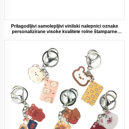
Prilagodljivi samolepljivi vinilski nalepnici oznake
personalizirane visoke kvalitete rolne štamparne
vodootporni trajni