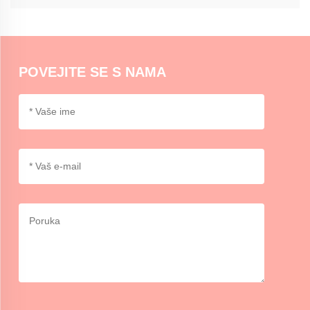
dokumente.
Momocraftsovi vosni pečati mogu se koristiti na kuverte ili laganim
paketima u dekorativne svrhe. Za sigurnu zapečaćivanje može biti
potrebno dodatno ljepilno ili trake.
POVEJITE SE S NAMA