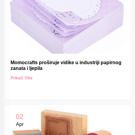
Momocrafts proširuje vidike u industriji papirnog
zanata i ljepila
Prikaži Više
02
Apr