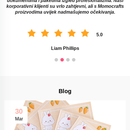
dokumentima i paketima izgled profesionalizma. Naši
korporativni klijenti su vrlo zahtjevni, ali s Momocrafts
proizvodima uvijek nadmašujemo očekivanja.
5.0
Liam Phillips
Blog
30
Mar