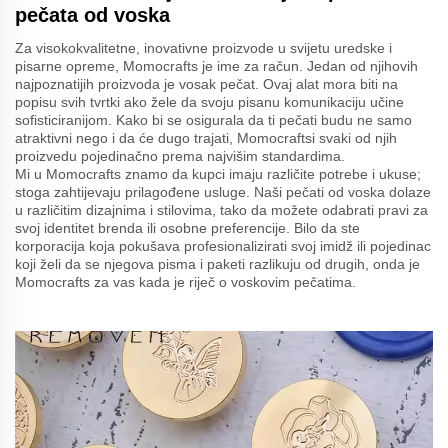
pečata od voska
Za visokokvalitetne, inovativne proizvode u svijetu uredske i
pisarne opreme, Momocrafts je ime za račun. Jedan od njihovih
najpoznatijih proizvoda je vosak pečat. Ovaj alat mora biti na
popisu svih tvrtki ako žele da svoju pisanu komunikaciju učine
sofisticiranijom. Kako bi se osigurala da ti pečati budu ne samo
atraktivni nego i da će dugo trajati, Momocraftsi svaki od njih
proizvedu pojedinačno prema najvišim standardima.
Mi u Momocrafts znamo da kupci imaju različite potrebe i ukuse;
stoga zahtijevaju prilagođene usluge. Naši pečati od voska dolaze
u različitim dizajnima i stilovima, tako da možete odabrati pravi za
svoj identitet brenda ili osobne preferencije. Bilo da ste
korporacija koja pokušava profesionalizirati svoj imidž ili pojedinac
koji želi da se njegova pisma i paketi razlikuju od drugih, onda je
Momocrafts za vas kada je riječ o voskovim pečatima.