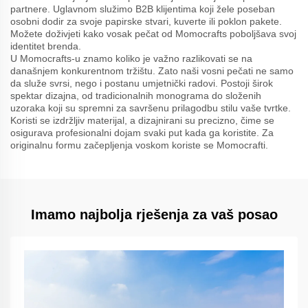
partnere. Uglavnom služimo B2B klijentima koji žele poseban
osobni dodir za svoje papirske stvari, kuverte ili poklon pakete.
Možete doživjeti kako vosak pečat od Momocrafts poboljšava svoj
identitet brenda.
U Momocrafts-u znamo koliko je važno razlikovati se na
današnjem konkurentnom tržištu. Zato naši vosni pečati ne samo
da služe svrsi, nego i postanu umjetnički radovi. Postoji širok
spektar dizajna, od tradicionalnih monograma do složenih
uzoraka koji su spremni za savršenu prilagodbu stilu vaše tvrtke.
Koristi se izdržljiv materijal, a dizajnirani su precizno, čime se
osigurava profesionalni dojam svaki put kada ga koristite. Za
originalnu formu začepljenja voskom koriste se Momocrafti.
Imamo najbolja rješenja za vaš posao