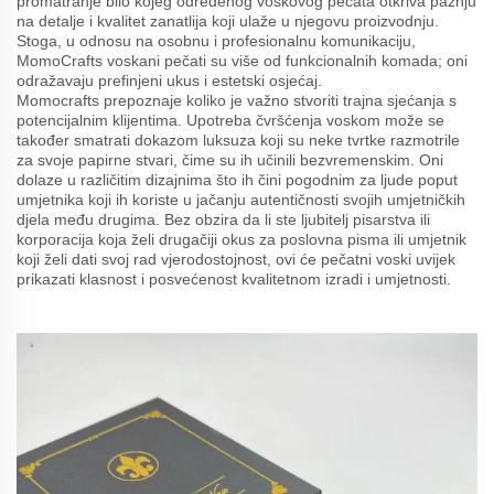
promatranje bilo kojeg određenog voskovog pečata otkriva pažnju
na detalje i kvalitet zanatlija koji ulaže u njegovu proizvodnju.
Stoga, u odnosu na osobnu i profesionalnu komunikaciju,
MomoCrafts voskani pečati su više od funkcionalnih komada; oni
odražavaju prefinjeni ukus i estetski osjećaj.
Momocrafts prepoznaje koliko je važno stvoriti trajna sjećanja s
potencijalnim klijentima. Upotreba čvršćenja voskom može se
također smatrati dokazom luksuza koji su neke tvrtke razmotrile
za svoje papirne stvari, čime su ih učinili bezvremenskim. Oni
dolaze u različitim dizajnima što ih čini pogodnim za ljude poput
umjetnika koji ih koriste u jačanju autentičnosti svojih umjetničkih
djela među drugima. Bez obzira da li ste ljubitelj pisarstva ili
korporacija koja želi drugačiji okus za poslovna pisma ili umjetnik
koji želi dati svoj rad vjerodostojnost, ovi će pečatni voski uvijek
prikazati klasnost i posvećenost kvalitetnom izradi i umjetnosti.