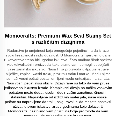
Momocrafts: Premium Wax Seal Stamp Set
s različitim dizajnima
Rudarstvo je umjetnost koja omogućuje pojedincima da izraze
svoju kreativnost i individualnost. U Momocrafts, vjerujemo da je
rukotvorstvo treba biti ugodno iskustvo. Zato nudimo širok spektar
visokokvalitetnih proizvoda kako bismo vam pomogli poboljšati
vaše zanatsko iskustvo. Naša linija proizvoda uključuje lepljive
bilješke, zapise, washi traku, prozirnu traku i marke. Među njima
su naši vosni pečati postali omiljeni među entuzijastima zanata.
Naši vosni pečati nisu obični. Dizajnirane su tako da vam pruže
jedinstveno iskustvo izrade. Kompleksni dizajn na našim voskovim
pečatom može dodati osobni dodir vašim zanatima, čineći ih
istaknutim. Napravljene od izdržljivih materijala, naše voske
pečate su napravljene da traju, osiguravajući da možete nastaviti
uživati u svom iskustvu izrade godinama koje dolaze. U
Momocrafts, nastojimo vam pružiti najbolje proizvode da vam
pomognu da oslobodite svoju kreativnost.