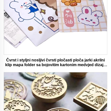
Čvrst i styljni nosljivi čvrsti pločasti ploča jarki akrilni
klip mapa folder sa bojovitim kartonim medvjed dizajn
idealan za ured i školu