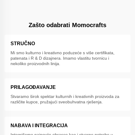
Zašto odabrati Momocrafts
STRUČNO
Mi smo kulturno i kreativno poduzeće s više certifikata,
patenata i R & D dizajnera. Imamo vlastitu tvornicu i
nekoliko proizvodnih linija.
PRILAGOĐAVANJE
Stvaramo širok spektar kulturnih i kreativnih proizvoda za
različite kupce, pružajući sveobuhvatna rješenja.
NABAVA I INTEGRACIJA
Integrišemo najnovije obrasce kao i stvarne potrebe u