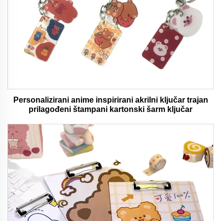
Personalizirani anime inspirirani akrilni ključar trajan
prilagođeni štampani kartonski šarm ključar