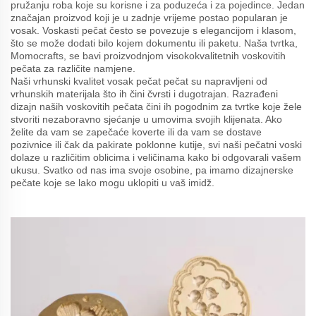
pružanju roba koje su korisne i za poduzeća i za pojedince. Jedan
značajan proizvod koji je u zadnje vrijeme postao popularan je
vosak. Voskasti pečat često se povezuje s elegancijom i klasom,
što se može dodati bilo kojem dokumentu ili paketu. Naša tvrtka,
Momocrafts, se bavi proizvodnjom visokokvalitetnih voskovitih
pečata za različite namjene.
Naši vrhunski kvalitet vosak pečat pečat su napravljeni od
vrhunskih materijala što ih čini čvrsti i dugotrajan. Razrađeni
dizajn naših voskovitih pečata čini ih pogodnim za tvrtke koje žele
stvoriti nezaboravno sjećanje u umovima svojih klijenata. Ako
želite da vam se zapečaće koverte ili da vam se dostave
pozivnice ili čak da pakirate poklonne kutije, svi naši pečatni voski
dolaze u različitim oblicima i veličinama kako bi odgovarali vašem
ukusu. Svatko od nas ima svoje osobine, pa imamo dizajnerske
pečate koje se lako mogu uklopiti u vaš imidž.