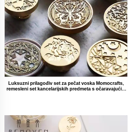
Luksuzni prilagođiv set za pečat voska Momocrafts,
remesleni set kancelarijskih predmeta s očaravajućim
darovima, lijepi i funkcionalni