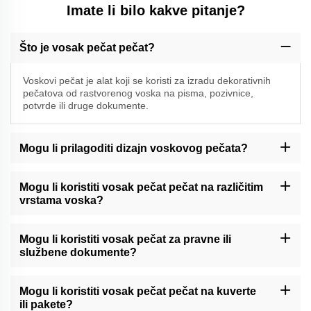
Imate li bilo kakve pitanje?
Što je vosak pečat pečat?
Voskovi pečat je alat koji se koristi za izradu dekorativnih
pečatova od rastvorenog voska na pisma, pozivnice,
potvrde ili druge dokumente.
Mogu li prilagoditi dizajn voskovog pečata?
Momocraft može ponuditi mogućnosti prilagođavanja za vosak
pečat pečat. Molimo vas da kontaktirate našu podršku ili provjerite
Mogu li koristiti vosak pečat pečat na različitim
našu web stranicu za dostupne usluge prilagođavanja.
vrstama voska?
Momocraftsovi vosni pečatovi općenito su kompatibilni s različitim
vrstama pečatnog voska, uključujući tradicionalne vosne štapove
Mogu li koristiti vosak pečat za pravne ili
ili moderni ljepljivi vosak.
službene dokumente?
Momocraftski vosni pečati mogu dodati dekorativni dodir pravnim
ili službenim dokumentima. Međutim, preporučuje se poštovanje
Mogu li koristiti vosak pečat pečat na kuverte
posebnih propisa ili smjernica u vezi s pečatima za takve
ili pakete?