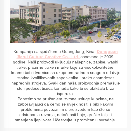
Kompanija sa sjedištem u Guangdong, Kina,
Dongguan
Jiarui Culture Creative Co., Ltd.
osnovana je 2009.
godine. Naši proizvodi uključuju naljepnice, zapise, washi
trake, prozirne trake i marke koje su visokokvalitetne.
Imamo četiri tvornice sa ukupnom radnom snagom od dvije
stotine kvalifikovanih zaposlenika i preko osamdeset
naprednih strojeva. Svaki dan naša proizvodnja premašuje
sto i pedeset tisuća komada kako bi se olakšala brza
isporuka.
Ponosimo se pružanjem izvrsne usluge kupcima, ne
zaboravljajući da ćemo se uvijek nositi s bilo kakvim
problemima povezanim s proizvodom kao što su
odstupanja rezanja, netočnosti boje, greške folije i
smanjena ljepljivost. Učestvujte u promicanju suradnje.