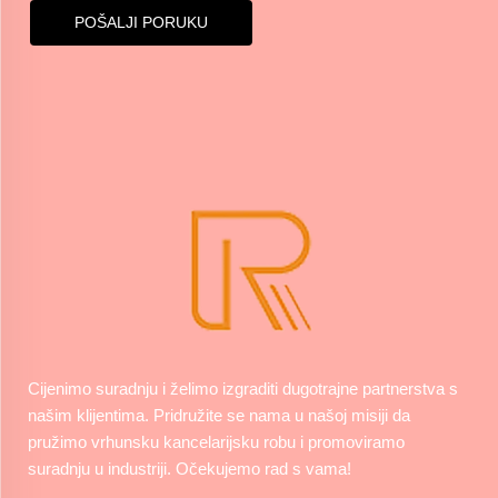
POŠALJI PORUKU
Cijenimo suradnju i želimo izgraditi dugotrajne partnerstva s
našim klijentima. Pridružite se nama u našoj misiji da
pružimo vrhunsku kancelarijsku robu i promoviramo
suradnju u industriji. Očekujemo rad s vama!