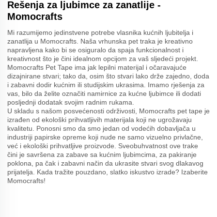
Rešenja za ljubimce za zanatlije -
Momocrafts
Mi razumijemo jedinstvene potrebe vlasnika kućnih ljubitelja i
zanatlija u Momocrafts. Naša vrhunska pet traka je kreativno
napravljena kako bi se osiguralo da spaja funkcionalnost i
kreativnost što je čini idealnom opcijom za vaš sljedeći projekt.
Momocrafts Pet Tape ima jak lepilni materijal i očaravajuće
dizajnirane stvari; tako da, osim što stvari lako drže zajedno, doda
i zabavni dodir kućnim ili studijskim ukrasima. Imamo rješenja za
vas, bilo da želite označiti namirnice za kućne ljubimce ili dodati
posljednji dodatak svojim radnim rukama.
U skladu s našom posvećenosti održivosti, Momocrafts pet tape je
izrađen od ekološki prihvatljivih materijala koji ne ugrožavaju
kvalitetu. Ponosni smo da smo jedan od vodećih dobavljača u
industriji papirske opreme koji nude ne samo vizuelno privlačne,
već i ekološki prihvatljive proizvode. Sveobuhvatnost ove trake
čini je savršena za zabave sa kućnim ljubimcima, za pakiranje
poklona, pa čak i zabavni način da ukrasite stvari svog dlakavog
prijatelja. Kada tražite pouzdano, slatko iskustvo izrade? Izaberite
Momocrafts!