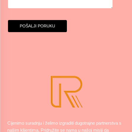
POŠALJI PORUKU
Cijenimo suradnju i želimo izgraditi dugotrajne partnerstva s
našim klijentima. Pridružite se nama u našoj misiji da