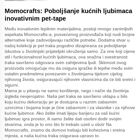
Momocrafts: Poboljšanje kućnih ljubimaca
inovativnim pet-tape
Među inovativnim lepilnim materijalima, postoji mnogo zanimljivih
aspekata Momocrafts-a, posvećenog proizvođača koji nudi brojne
alternative koje zadovoljavaju različite potrebe. Dodatna stvar u
našoj kolekciji je pet traka pogodno dizajnirana za poboljšanje
iskustva u životinjski prijateljski okruženja samo. Za one koji cijene
stil i funkcionalnost kućnih ljubimaca, ova snažna i svestranost
traka savršeno odgovara svim zahtjevima ljudi. Sklonost ovog
proizvoda omogućuje mu da osigura igračke ili tepihe među svim
ostalim predmetima povezanim s životinjama tijekom cijelog
njihovog života, osiguravajući njihovim vlasnicima da će biti sretni i
sigurni.
Mama je u pitanju ne samo korištenje, nego i način da životinja
izgleda nevjerojatno. Naša pet traka se savršeno uklapa u bilo
koju kućnu dekoraciju jer je dostupna u raznim zabavnim
uzorcima i bojama koje je čine zabavnom i za vlasnike i za njihove
kućne ljubimce. Ako želite imati lijepu barijeru za vaš kućni
ljubimac igra prostor, ili samo želite dati osobni dodir svojim
stvarima, onda je to ono što bi trebalo uzeti u obzir Na
Momocrafts, znamo da domovi trebaju biti kohezivna i sretna
mjesta, a naša kućna traka osigurava upravo to.