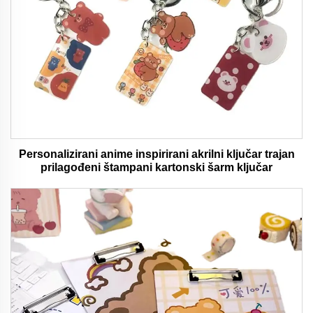
Personalizirani anime inspirirani akrilni ključar trajan
prilagođeni štampani kartonski šarm ključar