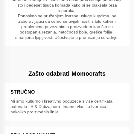
sto i pedeset tisuća komada kako bi se olakšala brza
isporuka.
Ponosimo se pružanjem izvrsne usluge kupcima, ne
zaboravljajući da ćemo se uvijek nositi s bilo kakvim
problemima povezanim s proizvodom kao što su
odstupanja rezanja, netočnosti boje, greške folije i
smanjena ljepljivost. Učestvujte u promicanju suradnje.
Zašto odabrati Momocrafts
STRUČNO
Mi smo kulturno i kreativno poduzeće s više certifikata,
patenata i R & D dizajnera. Imamo vlastitu tvornicu i
nekoliko proizvodnih linija.