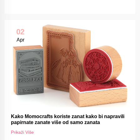
02
Apr
Kako Momocrafts koriste zanat kako bi napravili
papirnate zanate više od samo zanata
Prikaži Više