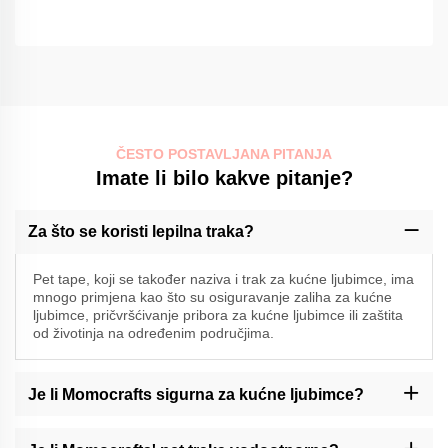
ČESTO POSTAVLJANA PITANJA
Imate li bilo kakve pitanje?
Za što se koristi lepilna traka?
Pet tape, koji se također naziva i trak za kućne ljubimce, ima
mnogo primjena kao što su osiguravanje zaliha za kućne
ljubimce, pričvršćivanje pribora za kućne ljubimce ili zaštita
od životinja na određenim područjima.
Je li Momocrafts sigurna za kućne ljubimce?
Momocrafts je specijaliziran za proizvodnju visokokvalitetne
lepilne trake za kućne ljubimce; međutim, uvijek je poželjno