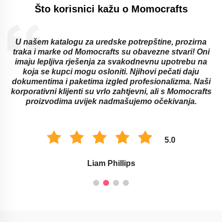
Što korisnici kažu o Momocrafts
 našem katalogu za uredske potrepštine, prozirna
O
aka i marke od Momocrafts su obavezne stvari! Oni
pro
maju lepljiva rješenja za svakodnevnu upotrebu na
način
koja se kupci mogu osloniti. Njihovi pečati daju
odra
kumentima i paketima izgled profesionalizma. Naši
najbo
porativni klijenti su vrlo zahtjevni, ali s Momocrafts
zad
proizvodima uvijek nadmašujemo očekivanja.
5.0
Liam Phillips