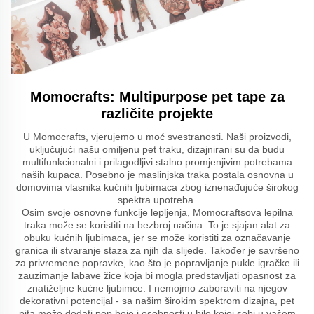
Momocrafts: Multipurpose pet tape za
različite projekte
U Momocrafts, vjerujemo u moć svestranosti. Naši proizvodi,
uključujući našu omiljenu pet traku, dizajnirani su da budu
multifunkcionalni i prilagodljivi stalno promjenjivim potrebama
naših kupaca. Posebno je maslinjska traka postala osnovna u
domovima vlasnika kućnih ljubimaca zbog iznenađujuće širokog
spektra upotreba.
Osim svoje osnovne funkcije lepljenja, Momocraftsova lepilna
traka može se koristiti na bezbroj načina. To je sjajan alat za
obuku kućnih ljubimaca, jer se može koristiti za označavanje
granica ili stvaranje staza za njih da slijede. Također je savršeno
za privremene popravke, kao što je popravljanje pukle igračke ili
zauzimanje labave žice koja bi mogla predstavljati opasnost za
znatiželjne kućne ljubimce. I nemojmo zaboraviti na njegov
dekorativni potencijal - sa našim širokim spektrom dizajna, pet
pita može dodati pop boje i osobnosti u bilo kojoj sobi u vašem