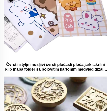
Čvrst i styljni nosljivi čvrsti pločasti ploča jarki akrilni
klip mapa folder sa bojovitim kartonim medvjed dizajn
idealan za ured i školu