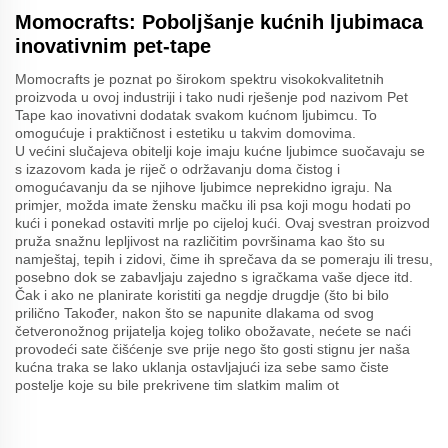
Momocrafts: Poboljšanje kućnih ljubimaca
inovativnim pet-tape
Momocrafts je poznat po širokom spektru visokokvalitetnih
proizvoda u ovoj industriji i tako nudi rješenje pod nazivom Pet
Tape kao inovativni dodatak svakom kućnom ljubimcu. To
omogućuje i praktičnost i estetiku u takvim domovima.
U većini slučajeva obitelji koje imaju kućne ljubimce suočavaju se
s izazovom kada je riječ o održavanju doma čistog i
omogućavanju da se njihove ljubimce neprekidno igraju. Na
primjer, možda imate žensku mačku ili psa koji mogu hodati po
kući i ponekad ostaviti mrlje po cijeloj kući. Ovaj svestran proizvod
pruža snažnu lepljivost na različitim površinama kao što su
namještaj, tepih i zidovi, čime ih sprečava da se pomeraju ili tresu,
posebno dok se zabavljaju zajedno s igračkama vaše djece itd.
Čak i ako ne planirate koristiti ga negdje drugdje (što bi bilo
prilično Također, nakon što se napunite dlakama od svog
četveronožnog prijatelja kojeg toliko obožavate, nećete se naći
provodeći sate čišćenje sve prije nego što gosti stignu jer naša
kućna traka se lako uklanja ostavljajući iza sebe samo čiste
postelje koje su bile prekrivene tim slatkim malim ot