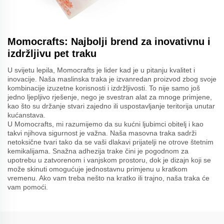
Momocrafts: Najbolji brend za inovativnu i
izdržljivu pet traku
U svijetu lepila, Momocrafts je lider kad je u pitanju kvalitet i
inovacije. Naša maslinska traka je izvanredan proizvod zbog svoje
kombinacije izuzetne korisnosti i izdržljivosti. To nije samo još
jedno ljepljivo rješenje, nego je svestran alat za mnoge primjene,
kao što su držanje stvari zajedno ili uspostavljanje teritorija unutar
kućanstava.
U Momocrafts, mi razumijemo da su kućni ljubimci obitelj i kao
takvi njihova sigurnost je važna. Naša masovna traka sadrži
netoksične tvari tako da se vaši dlakavi prijatelji ne otrove štetnim
kemikalijama. Snažna adhezija trake čini je pogodnom za
upotrebu u zatvorenom i vanjskom prostoru, dok je dizajn koji se
može skinuti omogućuje jednostavnu primjenu u kratkom
vremenu. Ako vam treba nešto na kratko ili trajno, naša traka će
vam pomoći.