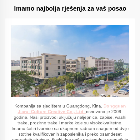
Imamo najbolja rješenja za vaš posao
Kompanija sa sjedištem u Guangdong, Kina,
Dongguan
Jiarui Culture Creative Co., Ltd.
osnovana je 2009.
godine. Naši proizvodi uključuju naljepnice, zapise, washi
trake, prozirne trake i marke koje su visokokvalitetne.
Imamo četiri tvornice sa ukupnom radnom snagom od dvije
stotine kvalifikovanih zaposlenika i preko osamdeset
naprednih strojeva. Svaki dan naša proizvodnja premašuje