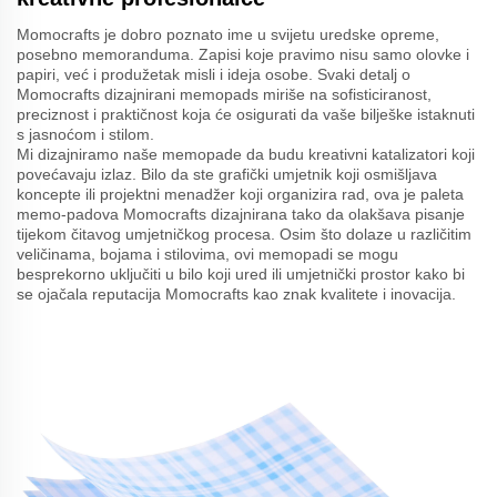
Momocrafts je dobro poznato ime u svijetu uredske opreme,
posebno memoranduma. Zapisi koje pravimo nisu samo olovke i
papiri, već i produžetak misli i ideja osobe. Svaki detalj o
Momocrafts dizajnirani memopads miriše na sofisticiranost,
preciznost i praktičnost koja će osigurati da vaše bilješke istaknuti
s jasnoćom i stilom.
Mi dizajniramo naše memopade da budu kreativni katalizatori koji
povećavaju izlaz. Bilo da ste grafički umjetnik koji osmišljava
koncepte ili projektni menadžer koji organizira rad, ova je paleta
memo-padova Momocrafts dizajnirana tako da olakšava pisanje
tijekom čitavog umjetničkog procesa. Osim što dolaze u različitim
veličinama, bojama i stilovima, ovi memopadi se mogu
besprekorno uključiti u bilo koji ured ili umjetnički prostor kako bi
se ojačala reputacija Momocrafts kao znak kvalitete i inovacija.