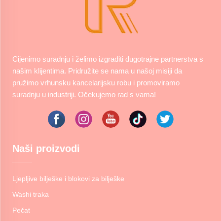
Cijenimo suradnju i želimo izgraditi dugotrajne partnerstva s
našim klijentima. Pridružite se nama u našoj misiji da
pružimo vrhunsku kancelarijsku robu i promoviramo
suradnju u industriji. Očekujemo rad s vama!
Naši proizvodi
Ljepljive bilješke i blokovi za bilješke
Washi traka
Pečat