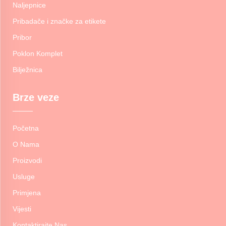
Naljepnice
Pribadače i značke za etikete
Pribor
Poklon Komplet
Bilježnica
Brze veze
Početna
O Nama
Proizvodi
Usluge
Primjena
Vijesti
Kontaktirajte Nas