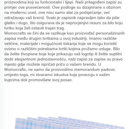
proizvodima koji su funkcionalni i lijepi. Naši prilagođeni zapisi su
primjer ove posvećenosti. Ove podloge su dizajnirane s obzirom
na modernu ured, one nisu samo alat za podsjećanje, već
odražavaju vaš brend. Svaki je zapisnik napravljen tako da piše
glatko i dugo, što osigurava da je neprocjenjivi resurs za bilo koju
tvrtku koja želi ostaviti trajan trag.
Momocrafts se čini da se razlikuje kao proizvođač personaliziranih
zapisa među drugim tvrtkama u ovoj industriji. Imamo različite
veličine, materijale i mogućnosti tiskanja koje se mogu koristiti
ovisno o različitim potrebama tvrtki kojima pružamo usluge. Bilo
da želite živopisne boje koje prikazuju vaš logotip ili želite suptilni
dodir elegantnom jednostavnošću, naši zapisi za zapise su pravo
mjesto gdje možete ispričati priču o vašem brendu. U
Momocrafts, ne samo da proizvodimo memorandum padove;
umjesto toga, mi stvaramo iskustva koja povezuju s vašim
kupcima dok promovišete svoj posao.