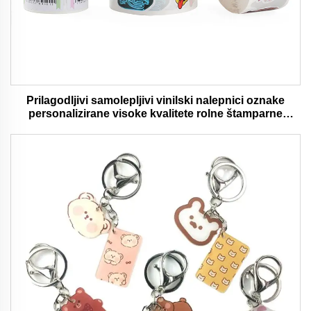
Prilagodljivi samolepljivi vinilski nalepnici oznake
personalizirane visoke kvalitete rolne štamparne
vodootporni trajni