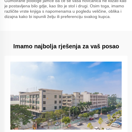
Gumoirane podloge jamče da će se vaša novčanica ne klizati kad
je postavljena bilo gdje, kao što je stol i drugi. Osim toga, imamo
različite vrste knjiga s napomenama u pogledu veličine, oblika i
dizajna kako bi ispunili želju ili preferenciju svakog kupca.
Imamo najbolja rješenja za vaš posao