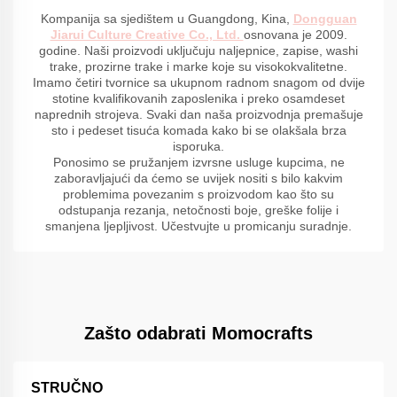
Kompanija sa sjedištem u Guangdong, Kina,
Dongguan
Jiarui Culture Creative Co., Ltd.
osnovana je 2009.
godine. Naši proizvodi uključuju naljepnice, zapise, washi
trake, prozirne trake i marke koje su visokokvalitetne.
Imamo četiri tvornice sa ukupnom radnom snagom od dvije
stotine kvalifikovanih zaposlenika i preko osamdeset
naprednih strojeva. Svaki dan naša proizvodnja premašuje
sto i pedeset tisuća komada kako bi se olakšala brza
isporuka.
Ponosimo se pružanjem izvrsne usluge kupcima, ne
zaboravljajući da ćemo se uvijek nositi s bilo kakvim
problemima povezanim s proizvodom kao što su
odstupanja rezanja, netočnosti boje, greške folije i
smanjena ljepljivost. Učestvujte u promicanju suradnje.
Zašto odabrati Momocrafts
STRUČNO