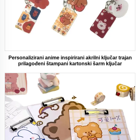
Personalizirani anime inspirirani akrilni ključar trajan
prilagođeni štampani kartonski šarm ključar