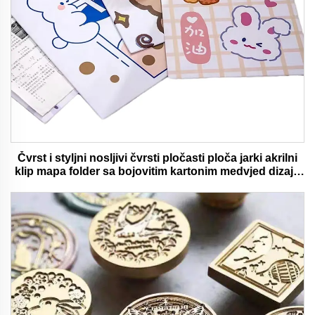
Čvrst i styljni nosljivi čvrsti pločasti ploča jarki akrilni
klip mapa folder sa bojovitim kartonim medvjed dizajn
idealan za ured i školu