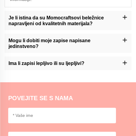
Je li istina da su Momocraftsovi beležnice
napravljeni od kvalitetnih materijala?
Da, Momocrafts je stručnjak za izradu vrhunskih zapisa iz
vrhunskih materijala.
Mogu li dobiti moje zapise napisane
jedinstveno?
Momocraft nudi usluge prilagođavanja svojih zapisa. Molim vas,
kontaktirajte nas preko naše podrške za više informacija.
Ima li zapisi lepljivo ili su ljepljivi?
U Momocrafts, mi smo stok ljepljivo podržane ili ne-lijepljive opcije
zapisa koje omogućavaju da se odabere na temelju svojih
preferencija i upotrebe.
POVEJITE SE S NAMA