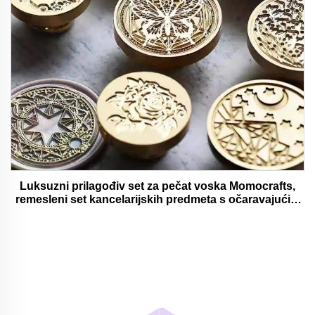
Luksuzni prilagođiv set za pečat voska Momocrafts,
remesleni set kancelarijskih predmeta s očaravajućim
darovima, lijepi i funkcionalni