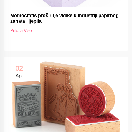
Momocrafts proširuje vidike u industriji papirnog
zanata i ljepila
Prikaži Više
02
Apr