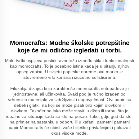
Momocrafts: Modne školske potrepštine
koje će mi odlično izgledati u torbi.
Malo tvrtki uspijeva postići ravnotežu između stila i funkcionalnosti
kao momocrafts. To je posebno istina kada je u pitanju njihov
opseg zapisa. U svijetu papirske opreme ova marka je
istovremeno vrlo korisna i izuzetno sofisticirana.
Filozofija dizajna koja karakteriše momocrafts notepadove je
jednostavna, ali učinkovita. Svaki pod je ručno izrađen od
vrhunskih materijala za izdržljivost i dugovječnost. Ovi papiri su
debeli i glatki, na koji se može pisati bilo kojim olovkom ili
olovkom. Također se lako može staviti u džep ili torbu, što je
idealno za situacije kada se ide na posao. Tako, gdje god da ste,
na primjer na sastanku u odboru ili u kafani, pametni pametni
papir Momocrafts će učiniti vaše bilješke privlačnijim i pokazati
okus visoke mode.