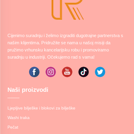
Cijenimo suradnju i želimo izgraditi dugotrajne partnerstva s
našim klijentima. Pridružite se nama u našoj misiji da
pružimo vrhunsku kancelarijsku robu i promoviramo
suradnju u industriji. Očekujemo rad s vama!
Naši proizvodi
Ljepljive bilješke i blokovi za bilješke
Washi traka
Pečat