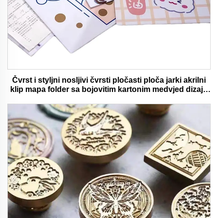
Čvrst i styljni nosljivi čvrsti pločasti ploča jarki akrilni
klip mapa folder sa bojovitim kartonim medvjed dizajn
idealan za ured i školu