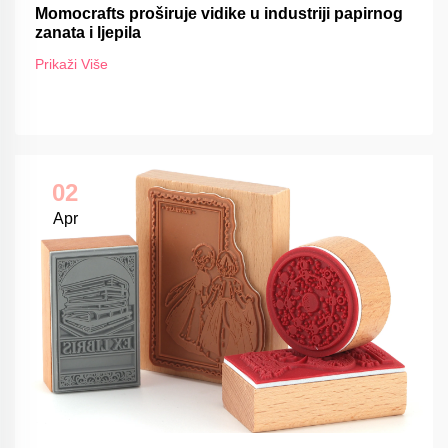
Momocrafts proširuje vidike u industriji papirnog
zanata i ljepila
Prikaži Više
02
Apr