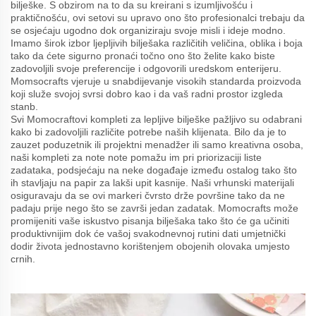
bilješke. S obzirom na to da su kreirani s izumljivošću i
praktičnošću, ovi setovi su upravo ono što profesionalci trebaju da
se osjećaju ugodno dok organiziraju svoje misli i ideje modno.
Imamo širok izbor ljepljivih bilješaka različitih veličina, oblika i boja
tako da ćete sigurno pronaći točno ono što želite kako biste
zadovoljili svoje preferencije i odgovorili uredskom enterijeru.
Momsocrafts vjeruje u snabdijevanje visokih standarda proizvoda
koji služe svojoj svrsi dobro kao i da vaš radni prostor izgleda
stanb.
Svi Momocraftovi kompleti za lepljive bilješke pažljivo su odabrani
kako bi zadovoljili različite potrebe naših klijenata. Bilo da je to
zauzet poduzetnik ili projektni menadžer ili samo kreativna osoba,
naši kompleti za note note pomažu im pri priorizaciji liste
zadataka, podsjećaju na neke događaje između ostalog tako što
ih stavljaju na papir za lakši upit kasnije. Naši vrhunski materijali
osiguravaju da se ovi markeri čvrsto drže površine tako da ne
padaju prije nego što se završi jedan zadatak. Momocrafts može
promijeniti vaše iskustvo pisanja bilješaka tako što će ga učiniti
produktivnijim dok će vašoj svakodnevnoj rutini dati umjetnički
dodir života jednostavno korištenjem obojenih olovaka umjesto
crnih.