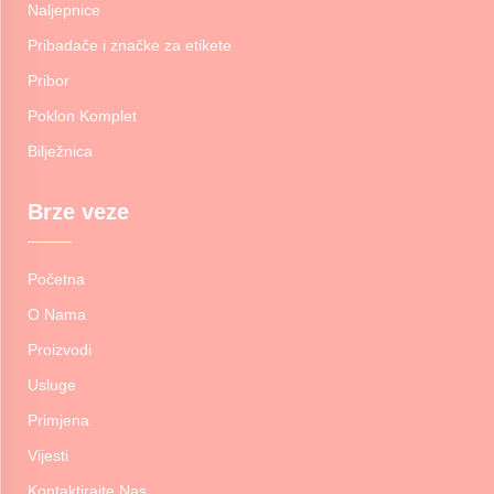
Naljepnice
Pribadače i značke za etikete
Pribor
Poklon Komplet
Bilježnica
Brze veze
Početna
O Nama
Proizvodi
Usluge
Primjena
Vijesti
Kontaktirajte Nas