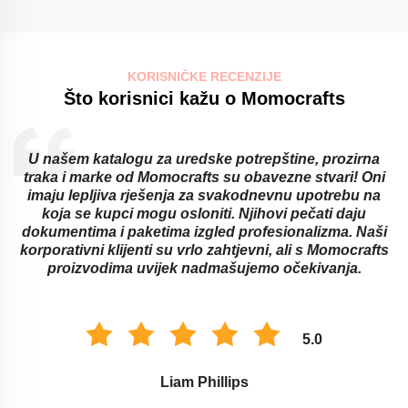
KORISNIČKE RECENZIJE
Što korisnici kažu o Momocrafts
U našem katalogu za uredske potrepštine, prozirna
traka i marke od Momocrafts su obavezne stvari! Oni
imaju lepljiva rješenja za svakodnevnu upotrebu na
koja se kupci mogu osloniti. Njihovi pečati daju
dokumentima i paketima izgled profesionalizma. Naši
korporativni klijenti su vrlo zahtjevni, ali s Momocrafts
proizvodima uvijek nadmašujemo očekivanja.
5.0
Liam Phillips