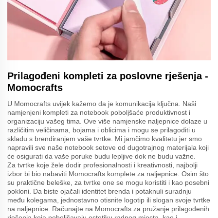
Prilagođeni kompleti za poslovne rješenja -
Momocrafts
U Momocrafts uvijek kažemo da je komunikacija ključna. Naši
namjenjeni kompleti za notebook poboljšaće produktivnost i
organizaciju vašeg tima. Ove više namjenske naljepnice dolaze u
različitim veličinama, bojama i oblicima i mogu se prilagoditi u
skladu s brendiranjem vaše tvrtke. Mi jamčimo kvalitetu jer smo
napravili sve naše notebook setove od dugotrajnog materijala koji
će osigurati da vaše poruke budu lepljive dok ne budu važne.
Za tvrtke koje žele dodir profesionalnosti i kreativnosti, najbolji
izbor bi bio nabaviti Momocrafts komplete za naljepnice. Osim što
su praktične beleške, za tvrtke one se mogu koristiti i kao posebni
pokloni. Da biste ojačali identitet brenda i potaknuli suradnju
među kolegama, jednostavno otisnite logotip ili slogan svoje tvrtke
na naljepnice. Računajte na Momocrafts za pružanje prilagođenih
rješenja koja poboljšavaju estetiku radnog mjesta, kao i