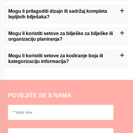
Mogu li prilagoditi dizajn ili sadržaj kompleta
lepljivih bilješaka?
Momocraft može ponuditi mogućnosti prilagođavanja za komplete
lepljivih bilješaka. Molimo vas da kontaktirate našu podršku ili
Mogu li koristiti setove za bilješke za bilješke ili
provjerite našu web stranicu za dostupne usluge prilagođavanja.
organizaciju planiranja?
Momocraftove komplete za lepljive bilješke mogu biti korisno
sredstvo za pisanje dnevnika ili organizaciju planera,
Mogu li koristiti setove za kodiranje boja ili
omogućavajući korisnicima lako dodavanje i pomicanje bilješaka
kategorizaciju informacija?
unutar svojih rasporeda.
Momocraftsovi kompleti za lepljive bilješke idealni su za kodiranje
boja ili kategorizaciju informacija, pružajući organizirani i vizualni
način razlikovanja i naglašavanja važnih detalja.
POVEJITE SE S NAMA