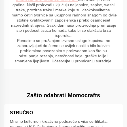
godine. Naši proizvodi uključuju naljepnice, zapise, washi
trake, prozirne trake i marke koje su visokokvalitetne.
Imamo četiri tvornice sa ukupnom radnom snagom od dvije
stotine kvalifikovanih zaposlenika i preko osamdeset
naprednih strojeva. Svaki dan naša proizvodnja premašuje
sto i pedeset tisuća komada kako bi se olakšala brza
isporuka.
Ponosimo se pružanjem izvrsne usluge kupcima, ne
zaboravljajući da ćemo se uvijek nositi s bilo kakvim
problemima povezanim s proizvodom kao što su
odstupanja rezanja, netočnosti boje, greške folije i
smanjena ljepljivost. Učestvujte u promicanju suradnje.
Zašto odabrati Momocrafts
STRUČNO
Mi smo kulturno i kreativno poduzeće s više certifikata,
patenata i R & D dizajnera. Imamo vlastitu tvornicu i