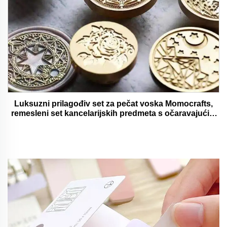
Luksuzni prilagođiv set za pečat voska Momocrafts,
remesleni set kancelarijskih predmeta s očaravajućim
darovima, lijepi i funkcionalni