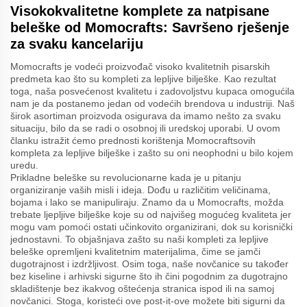
Visokokvalitetne komplete za natpisane
beleške od Momocrafts: Savršeno rješenje
za svaku kancelariju
Momocrafts je vodeći proizvođač visoko kvalitetnih pisarskih
predmeta kao što su kompleti za lepljive bilješke. Kao rezultat
toga, naša posvećenost kvalitetu i zadovoljstvu kupaca omogućila
nam je da postanemo jedan od vodećih brendova u industriji. Naš
širok asortiman proizvoda osigurava da imamo nešto za svaku
situaciju, bilo da se radi o osobnoj ili uredskoj uporabi. U ovom
članku istražit ćemo prednosti korištenja Momocraftsovih
kompleta za lepljive bilješke i zašto su oni neophodni u bilo kojem
uredu.
Prikladne beleške su revolucionarne kada je u pitanju
organiziranje vaših misli i ideja. Dođu u različitim veličinama,
bojama i lako se manipuliraju. Znamo da u Momocrafts, možda
trebate ljepljive bilješke koje su od najvišeg mogućeg kvaliteta jer
mogu vam pomoći ostati učinkovito organizirani, dok su korisnički
jednostavni. To objašnjava zašto su naši kompleti za lepljive
beleške opremljeni kvalitetnim materijalima, čime se jamči
dugotrajnost i izdržljivost. Osim toga, naše novčanice su također
bez kiseline i arhivski sigurne što ih čini pogodnim za dugotrajno
skladištenje bez ikakvog oštećenja stranica ispod ili na samoj
novčanici. Stoga, koristeći ove post-it-ove možete biti sigurni da