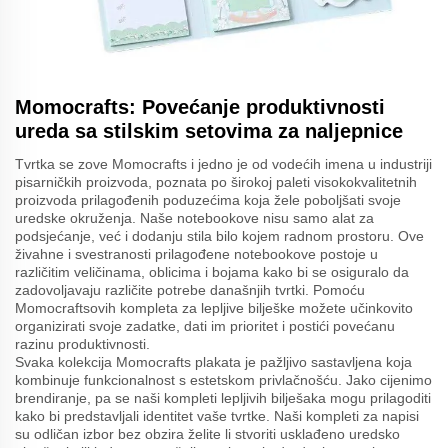
Momocrafts: Povećanje produktivnosti
ureda sa stilskim setovima za naljepnice
Tvrtka se zove Momocrafts i jedno je od vodećih imena u industriji
pisarničkih proizvoda, poznata po širokoj paleti visokokvalitetnih
proizvoda prilagođenih poduzećima koja žele poboljšati svoje
uredske okruženja. Naše notebookove nisu samo alat za
podsjećanje, već i dodanju stila bilo kojem radnom prostoru. Ove
živahne i svestranosti prilagođene notebookove postoje u
različitim veličinama, oblicima i bojama kako bi se osiguralo da
zadovoljavaju različite potrebe današnjih tvrtki. Pomoću
Momocraftsovih kompleta za lepljive bilješke možete učinkovito
organizirati svoje zadatke, dati im prioritet i postići povećanu
razinu produktivnosti.
Svaka kolekcija Momocrafts plakata je pažljivo sastavljena koja
kombinuje funkcionalnost s estetskom privlačnošću. Jako cijenimo
brendiranje, pa se naši kompleti lepljivih bilješaka mogu prilagoditi
kako bi predstavljali identitet vaše tvrtke. Naši kompleti za napisi
su odličan izbor bez obzira želite li stvoriti usklađeno uredsko