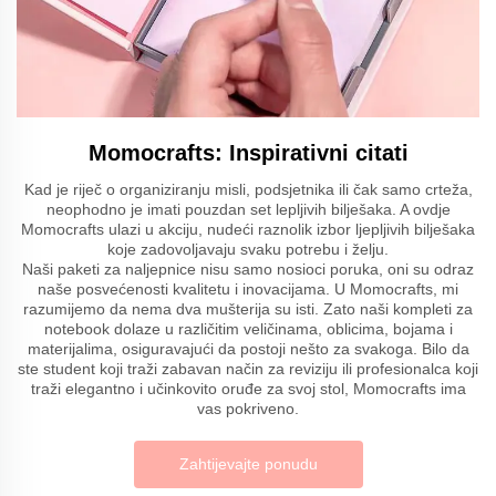
Momocrafts: Inspirativni citati
Kad je riječ o organiziranju misli, podsjetnika ili čak samo crteža,
neophodno je imati pouzdan set lepljivih bilješaka. A ovdje
Momocrafts ulazi u akciju, nudeći raznolik izbor ljepljivih bilješaka
koje zadovoljavaju svaku potrebu i želju.
Naši paketi za naljepnice nisu samo nosioci poruka, oni su odraz
naše posvećenosti kvalitetu i inovacijama. U Momocrafts, mi
razumijemo da nema dva mušterija su isti. Zato naši kompleti za
notebook dolaze u različitim veličinama, oblicima, bojama i
materijalima, osiguravajući da postoji nešto za svakoga. Bilo da
ste student koji traži zabavan način za reviziju ili profesionalca koji
traži elegantno i učinkovito oruđe za svoj stol, Momocrafts ima
vas pokriveno.
Zahtijevajte ponudu