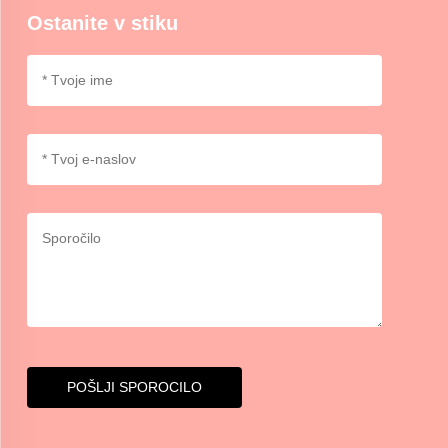
Ostanite v stiku
POŠLJI SPOROCILO