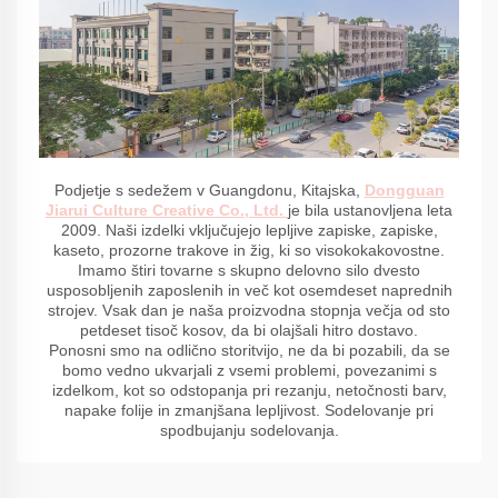
Podjetje s sedežem v Guangdonu, Kitajska,
Dongguan
Jiarui Culture Creative Co., Ltd.
je bila ustanovljena leta
2009. Naši izdelki vključujejo lepljive zapiske, zapiske,
kaseto, prozorne trakove in žig, ki so visokokakovostne.
Imamo štiri tovarne s skupno delovno silo dvesto
usposobljenih zaposlenih in več kot osemdeset naprednih
strojev. Vsak dan je naša proizvodna stopnja večja od sto
petdeset tisoč kosov, da bi olajšali hitro dostavo.
Ponosni smo na odlično storitvijo, ne da bi pozabili, da se
bomo vedno ukvarjali z vsemi problemi, povezanimi s
izdelkom, kot so odstopanja pri rezanju, netočnosti barv,
napake folije in zmanjšana lepljivost. Sodelovanje pri
spodbujanju sodelovanja.