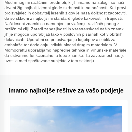
Med mnogimi različnimi predmeti, ki jih imamo na zalogi, so naši
drveni žigi najbolj izjemni glede skrbnosti in natančnosti. Kot pravi
proizvajalec in dobavitelj lesenih žigov je naša dolžnost zagotoviti,
da so skladni z najboljšimi standardi glede kakovosti in trajnosti.
Naši leseni znamki so namenjeni privlačenju različnih panog z
različnimi cilji. Zaradi zanesljivosti in vsestranskosti naših znamk
jih je mogoče uporabljati tako v poslovnih pisarnah kot v obrtnih
delavnicah. Uporabni so pri ustvarjanju logotipov ali oblik za
embalaže ter dodajanju individualnosti drugim materialom. V
Momocraftu uporabljamo napredne tehnike in vrhunske materiale,
da ustvarimo funkcionalne, a lepe znamke. Ta zavezanost nas je
uvrstila med spoštovane subjekte v tem sektorju.
Imamo najboljše rešitve za vašo podjetje