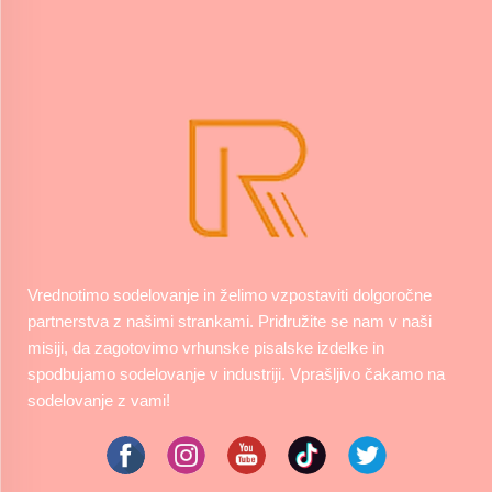
Vrednotimo sodelovanje in želimo vzpostaviti dolgoročne
partnerstva z našimi strankami. Pridružite se nam v naši
misiji, da zagotovimo vrhunske pisalske izdelke in
spodbujamo sodelovanje v industriji. Vprašljivo čakamo na
sodelovanje z vami!