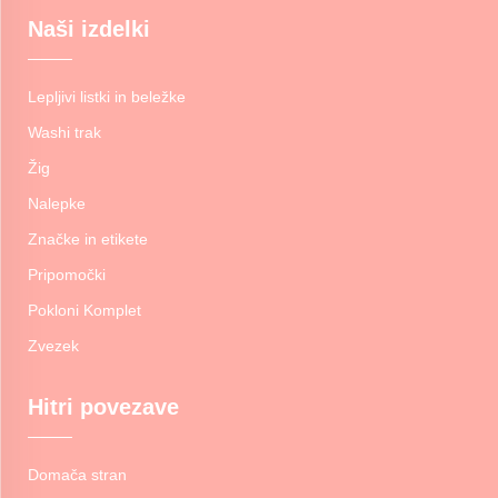
Naši izdelki
Lepljivi listki in beležke
Washi trak
Žig
Nalepke
Značke in etikete
Pripomočki
Pokloni Komplet
Zvezek
Hitri povezave
Domača stran