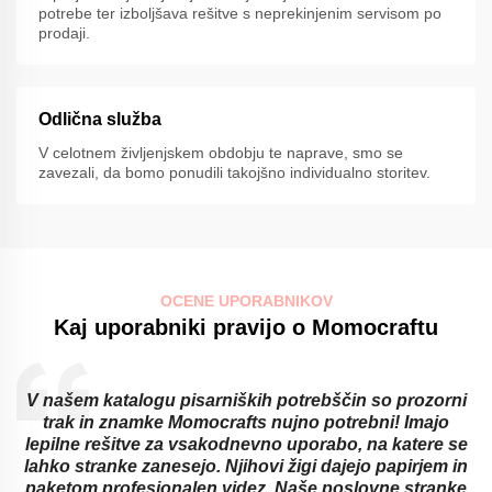
potrebe ter izboljšava rešitve s neprekinjenim servisom po
prodaji.
Odlična služba
V celotnem življenjskem obdobju te naprave, smo se
zavezali, da bomo ponudili takojšno individualno storitev.
OCENE UPORABNIKOV
Kaj uporabniki pravijo o Momocraftu
V našem katalogu pisarniških potrebščin so prozorni
trak in znamke Momocrafts nujno potrebni! Imajo
lepilne rešitve za vsakodnevno uporabo, na katere se
lahko stranke zanesejo. Njihovi žigi dajejo papirjem in
paketom profesionalen videz. Naše poslovne stranke