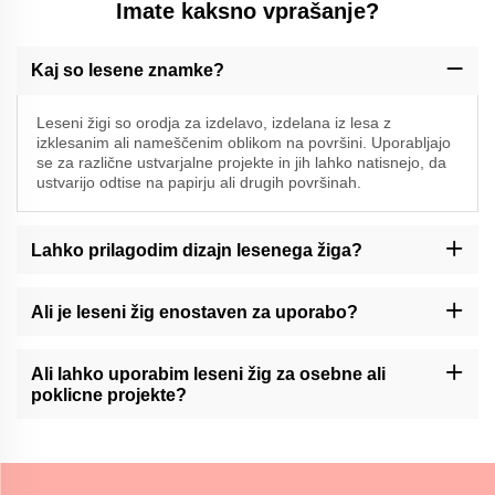
Imate kaksno vprašanje?
Kaj so lesene znamke?
Leseni žigi so orodja za izdelavo, izdelana iz lesa z
izklesanim ali nameščenim oblikom na površini. Uporabljajo
se za različne ustvarjalne projekte in jih lahko natisnejo, da
ustvarijo odtise na papirju ali drugih površinah.
Lahko prilagodim dizajn lesenega žiga?
Momocrafts lahko ponudi možnosti prilagajanja lesenih žigov.
Prosimo, kontaktirajte našo podporo strankam ali preverite našo
Ali je leseni žig enostaven za uporabo?
spletno stran za razpoložljive storitve prilagajanja.
Momocraftsovi leseni žigi so zasnovani tako, da so enostavni za
uporabo. Vendar pa je morda potrebno vaditi, da bi dosegli
Ali lahko uporabim leseni žig za osebne ali
dosledne in čiste odtise.
poklicne projekte?
Lesene znamke Momocrafts lahko uporabljamo za osebne in
poklicne namene, kar dodata edinstven in ročno izdelan dotik
obrtnim delom, umetninam ali blagovnim znamkam.