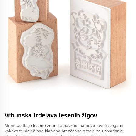
Vrhunska izdelava lesenih žigov
Momocrafts je lesene znamke povzpel na novo raven sloga in
kakovosti; daleč nad klasično brezčasno orodje za ustvarjanje