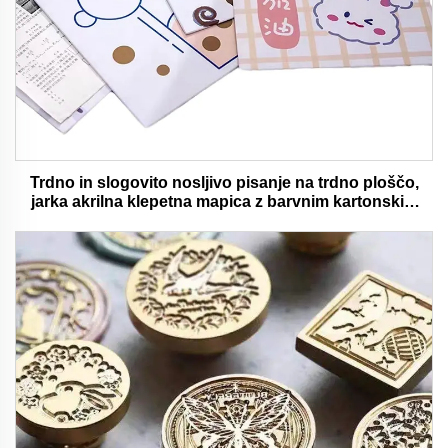
Trdno in slogovito nosljivo pisanje na trdno ploščo,
jarka akrilna klepetna mapica z barvnim kartonskim
medvedjem idealna za pisarno in šolsko uporabo