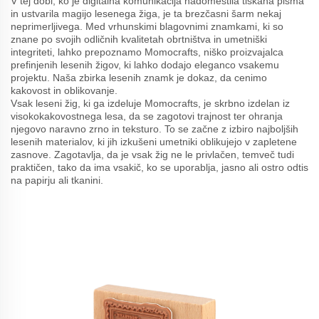
V tej dobi, ko je digitalna komunikacija nadomestila tiskana pisma
in ustvarila magijo lesenega žiga, je ta brezčasni šarm nekaj
neprimerljivega. Med vrhunskimi blagovnimi znamkami, ki so
znane po svojih odličnih kvalitetah obrtništva in umetniški
integriteti, lahko prepoznamo Momocrafts, niško proizvajalca
prefinjenih lesenih žigov, ki lahko dodajo eleganco vsakemu
projektu. Naša zbirka lesenih znamk je dokaz, da cenimo
kakovost in oblikovanje.
Vsak leseni žig, ki ga izdeluje Momocrafts, je skrbno izdelan iz
visokokakovostnega lesa, da se zagotovi trajnost ter ohranja
njegovo naravno zrno in teksturo. To se začne z izbiro najboljših
lesenih materialov, ki jih izkušeni umetniki oblikujejo v zapletene
zasnove. Zagotavlja, da je vsak žig ne le privlačen, temveč tudi
praktičen, tako da ima vsakič, ko se uporablja, jasno ali ostro odtis
na papirju ali tkanini.