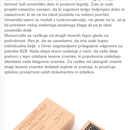
temveč tudi umetniško delo in poslovni logotip. Zato je vsak
projekt natančno narejen, da bi zagotovil dolgo življenjsko dobo in
natančnost, ki se ne bo nikoli pozabila na nobeni površini.
Umetniški talent so mešali z funkcionalnostjo, ne glede na to, ali je
bil potreben nekaj osebnega pisalnega blaga ali pa je iskal
umetniški dotik.
Momocrafts se razlikuje od drugih lesenih žigov glede na
podrobnost. Res je, da se zavedamo, da ima vsak kupec
individualne želje, s čimer zagotavljamo prilagojene odgovore za
potrebe B2B. Naša ekipa tesno sodeluje z vami, da vaše ideje
pretvori v lepo izdelane lesene znamke, ki popolnoma utelešajo
identiteto vaše blagovne znamke. Za razliko od običajnih znamk
imajo lesene znamke dodatek toplote in značaja, ki povečuje
splošno privlačnost vaših dokumentov in izdelkov.