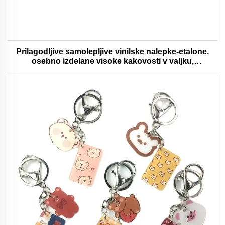
Prilagodljive samolepljive vinilske nalepke-etalone,
osebno izdelane visoke kakovosti v valjku,
vodaodporna in trajna