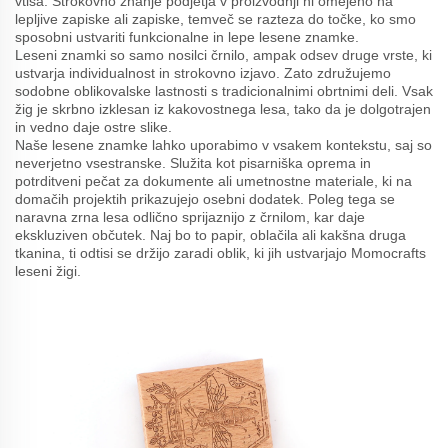
vtisa. Strokovno znanje podjetja v proizvodnji ni omejeno na
lepljive zapiske ali zapiske, temveč se razteza do točke, ko smo
sposobni ustvariti funkcionalne in lepe lesene znamke.
Leseni znamki so samo nosilci črnilo, ampak odsev druge vrste, ki
ustvarja individualnost in strokovno izjavo. Zato združujemo
sodobne oblikovalske lastnosti s tradicionalnimi obrtnimi deli. Vsak
žig je skrbno izklesan iz kakovostnega lesa, tako da je dolgotrajen
in vedno daje ostre slike.
Naše lesene znamke lahko uporabimo v vsakem kontekstu, saj so
neverjetno vsestranske. Služita kot pisarniška oprema in
potrditveni pečat za dokumente ali umetnostne materiale, ki na
domačih projektih prikazujejo osebni dodatek. Poleg tega se
naravna zrna lesa odlično sprijaznijo z črnilom, kar daje
ekskluziven občutek. Naj bo to papir, oblačila ali kakšna druga
tkanina, ti odtisi se držijo zaradi oblik, ki jih ustvarjajo Momocrafts
leseni žigi.