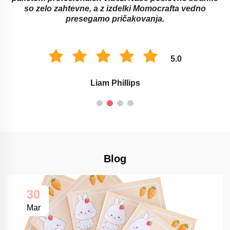
so zelo zahtevne, a z izdelki Momocrafta vedno
presegamo pričakovanja.
5.0
Liam Phillips
Blog
30
Mar