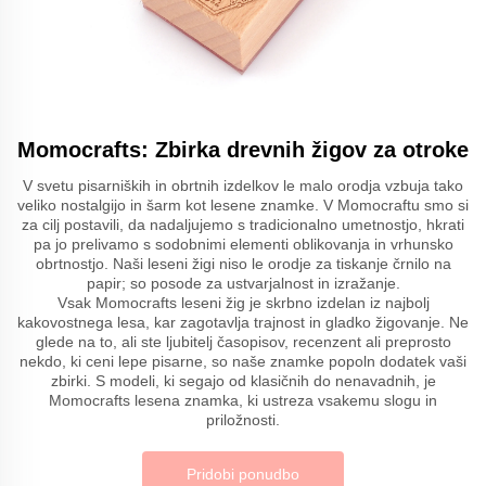
Momocrafts: Zbirka drevnih žigov za otroke
V svetu pisarniških in obrtnih izdelkov le malo orodja vzbuja tako
veliko nostalgijo in šarm kot lesene znamke. V Momocraftu smo si
za cilj postavili, da nadaljujemo s tradicionalno umetnostjo, hkrati
pa jo prelivamo s sodobnimi elementi oblikovanja in vrhunsko
obrtnostjo. Naši leseni žigi niso le orodje za tiskanje črnilo na
papir; so posode za ustvarjalnost in izražanje.
Vsak Momocrafts leseni žig je skrbno izdelan iz najbolj
kakovostnega lesa, kar zagotavlja trajnost in gladko žigovanje. Ne
glede na to, ali ste ljubitelj časopisov, recenzent ali preprosto
nekdo, ki ceni lepe pisarne, so naše znamke popoln dodatek vaši
zbirki. S modeli, ki segajo od klasičnih do nenavadnih, je
Momocrafts lesena znamka, ki ustreza vsakemu slogu in
priložnosti.
Pridobi ponudbo