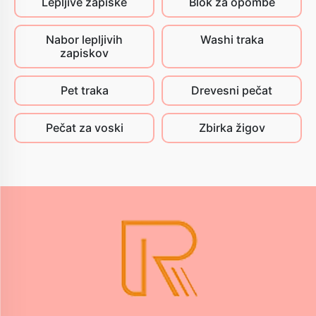
Lepljive zapiske
Blok za opombe
Nabor lepljivih
Washi traka
zapiskov
Pet traka
Drevesni pečat
Pečat za voski
Zbirka žigov