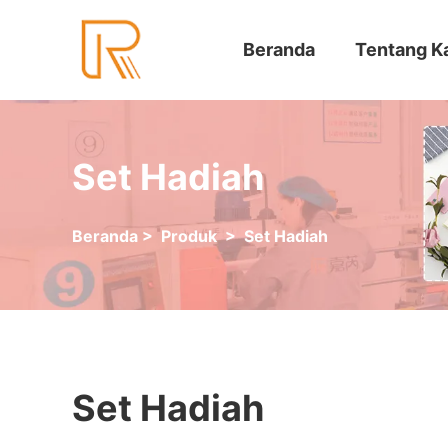
Beranda
Tentang K
Set Hadiah
Beranda
>
Produk
>
Set Hadiah
Set Hadiah