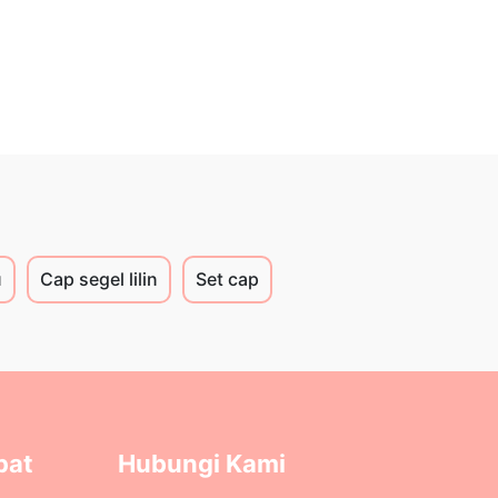
u
Cap segel lilin
Set cap
pat
Hubungi Kami