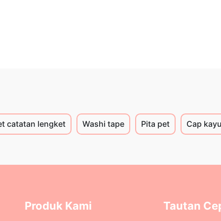
et catatan lengket
Washi tape
Pita pet
Cap kay
Produk Kami
Tautan Ce