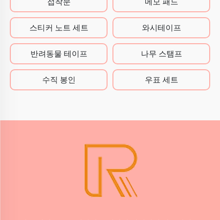
접착문
메모 패드
스티커 노트 세트
와시테이프
반려동물 테이프
나무 스탬프
수직 봉인
우표 세트