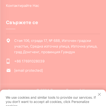
Контактирайте Нас
Свържете се
Стая 106, сграда 17, № 688, Източен градски
участък, Средна източна улица, Източна улица,
град Донгченг, провинция Гуандун
+86 17691028039
[email protected]
Авторско право © 2024 Донгчан Джияруй Културен
Креативен Ко., Лтд. Всички права запазени.
Политика за
We use cookies and similar tools to provide our services. If
поверителност
you don't want to accept all cookies, click Personalize
cookies.