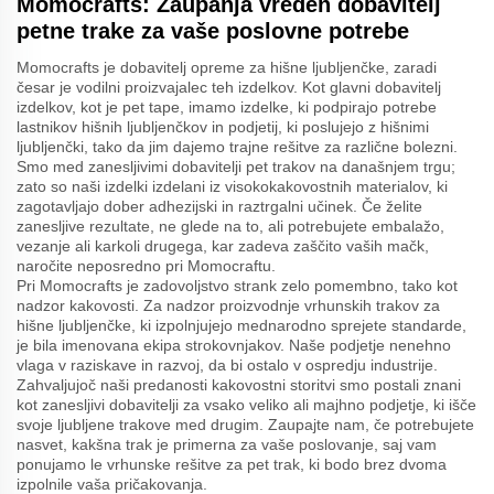
Momocrafts: Zaupanja vreden dobavitelj
petne trake za vaše poslovne potrebe
Momocrafts je dobavitelj opreme za hišne ljubljenčke, zaradi
česar je vodilni proizvajalec teh izdelkov. Kot glavni dobavitelj
izdelkov, kot je pet tape, imamo izdelke, ki podpirajo potrebe
lastnikov hišnih ljubljenčkov in podjetij, ki poslujejo z hišnimi
ljubljenčki, tako da jim dajemo trajne rešitve za različne bolezni.
Smo med zanesljivimi dobavitelji pet trakov na današnjem trgu;
zato so naši izdelki izdelani iz visokokakovostnih materialov, ki
zagotavljajo dober adhezijski in raztrgalni učinek. Če želite
zanesljive rezultate, ne glede na to, ali potrebujete embalažo,
vezanje ali karkoli drugega, kar zadeva zaščito vaših mačk,
naročite neposredno pri Momocraftu.
Pri Momocrafts je zadovoljstvo strank zelo pomembno, tako kot
nadzor kakovosti. Za nadzor proizvodnje vrhunskih trakov za
hišne ljubljenčke, ki izpolnjujejo mednarodno sprejete standarde,
je bila imenovana ekipa strokovnjakov. Naše podjetje nenehno
vlaga v raziskave in razvoj, da bi ostalo v ospredju industrije.
Zahvaljujoč naši predanosti kakovostni storitvi smo postali znani
kot zanesljivi dobavitelji za vsako veliko ali majhno podjetje, ki išče
svoje ljubljene trakove med drugim. Zaupajte nam, če potrebujete
nasvet, kakšna trak je primerna za vaše poslovanje, saj vam
ponujamo le vrhunske rešitve za pet trak, ki bodo brez dvoma
izpolnile vaša pričakovanja.