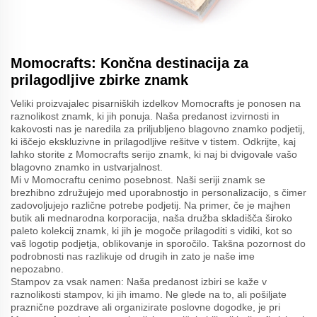
Momocrafts: Končna destinacija za
prilagodljive zbirke znamk
Veliki proizvajalec pisarniških izdelkov Momocrafts je ponosen na
raznolikost znamk, ki jih ponuja. Naša predanost izvirnosti in
kakovosti nas je naredila za priljubljeno blagovno znamko podjetij,
ki iščejo ekskluzivne in prilagodljive rešitve v tistem. Odkrijte, kaj
lahko storite z Momocrafts serijo znamk, ki naj bi dvigovale vašo
blagovno znamko in ustvarjalnost.
Mi v Momocraftu cenimo posebnost. Naši seriji znamk se
brezhibno združujejo med uporabnostjo in personalizacijo, s čimer
zadovoljujejo različne potrebe podjetij. Na primer, če je majhen
butik ali mednarodna korporacija, naša družba skladišča široko
paleto kolekcij znamk, ki jih je mogoče prilagoditi s vidiki, kot so
vaš logotip podjetja, oblikovanje in sporočilo. Takšna pozornost do
podrobnosti nas razlikuje od drugih in zato je naše ime
nepozabno.
Stampov za vsak namen: Naša predanost izbiri se kaže v
raznolikosti stampov, ki jih imamo. Ne glede na to, ali pošiljate
praznične pozdrave ali organizirate poslovne dogodke, je pri