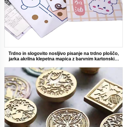
Trdno in slogovito nosljivo pisanje na trdno ploščo,
jarka akrilna klepetna mapica z barvnim kartonskim
medvedjem idealna za pisarno in šolsko uporabo