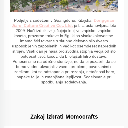
Podjetje s sedežem v Guangdonu, Kitajska,
Dongguan
Jiarui Culture Creative Co., Ltd.
je bila ustanovljena leta
2009. Naši izdelki vključujejo lepljive zapiske, zapiske,
kaseto, prozorne trakove in žig, ki so visokokakovostne.
Imamo štiri tovarne s skupno delovno silo dvesto
usposobljenih zaposlenih in več kot osemdeset naprednih
strojev. Vsak dan je naša proizvodna stopnja večja od sto
petdeset tisoč kosov, da bi olajšali hitro dostavo.
Ponosni smo na odlično storitvijo, ne da bi pozabili, da se
bomo vedno ukvarjali z vsemi problemi, povezanimi s
izdelkom, kot so odstopanja pri rezanju, netočnosti barv,
napake folije in zmanjšana lepljivost. Sodelovanje pri
spodbujanju sodelovanja.
Zakaj izbrati Momocrafts