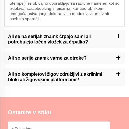
Stempelji se običajno uporabljajo za različne namene, kot so
izdelava, scrapbooking in pisarna, kar uporabnikom
omogoča ustvarjanje dekorativnih modelov, vzorcev ali
osebnih sporočil.
Ali se na serijah znamk črpajo sami ali
potrebujejo ločen vložek za črpalko?
Momocrafts ponuja tudi samopodobe in komplete, ki zahtevajo
ločeno črnilo. Za natančne podrobnosti preverite opis izdelka.
Ali so serije znamk varne za otroke?
Momocraftsovi kompletovi znamk lahko vsebujejo majhne dele in
niso namenjeni za uporabo majhnih otrok brez nadzora.
Ali so kompletovi žigov združljivi z akrilnimi
Priporočljivo je, da bolnik ostane pod nadzorom odrasle osebe.
bloki ali žigovskimi platformami?
Momocraftsovi kompletovi žigov so zasnovani tako, da so
združljivi s standardnimi akrilnimi bloki in žigovskimi platformami,
kar omogoča enostavnost uporabe in vsestranskost.
Ostanite v stiku