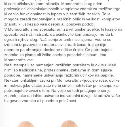
ki ceni učinkovito komunikacijo. Momocrafts je ugleden
proizvajalec visokokakovostnih kompletov znamk za različne trge,
ki cenijo funkcionalnost in lepoto v pisarniških izdelkih. To je
mogoče zaradi zagotavljanja različnih oblik in velikosti kompletov
znamk, ki ustrezajo vaši osebni ali poslovni podobi.
V Momocraftu smo specializirani za vrhunske izdelke, ki kažejo na
sposobnost naših strank, da učinkovito komunicirajo, ne da bi
ogrozili njihov slog. Naši serije znamk niso izjema. Vedno so
izdelani iz prvovrstnih materialov, zaradi česar trajajo dlje,
obenem pa ohranjajo dosledne odtise črnilo. Če potrebujete
znamke za pisma ali želite osebno posodobiti album, ima
Momocrafts vse.
Naši stempelji so namenjeni različnim potrebam in okusu. Med
njimi so tradicionalne, profesionalne, zabavne in domišljijske
ponudbe, namenjene ustvarjanju različnih učinkov na papirje.
Nekateri priljubljeni vzorci pri Momocraftu vključujejo rože, oblike
in motivacijske citate; zato ne bi smeli imeti težav pri iskanju, kar
potrebujete v zvezi s tem. Na voljo so tudi prilagojene serije
znamk, tako da lahko ustvarite individualni dizajn, ki odraža vaše
blagovno znamko ali posebno priložnost.