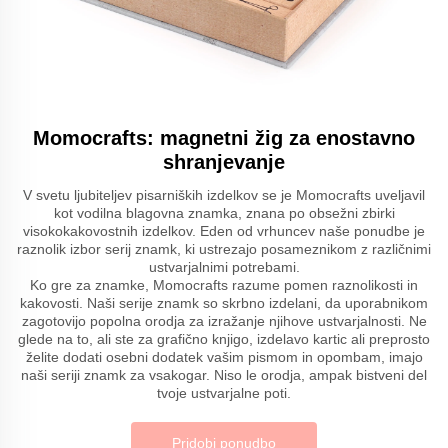
Momocrafts: magnetni žig za enostavno
shranjevanje
V svetu ljubiteljev pisarniških izdelkov se je Momocrafts uveljavil
kot vodilna blagovna znamka, znana po obsežni zbirki
visokokakovostnih izdelkov. Eden od vrhuncev naše ponudbe je
raznolik izbor serij znamk, ki ustrezajo posameznikom z različnimi
ustvarjalnimi potrebami.
Ko gre za znamke, Momocrafts razume pomen raznolikosti in
kakovosti. Naši serije znamk so skrbno izdelani, da uporabnikom
zagotovijo popolna orodja za izražanje njihove ustvarjalnosti. Ne
glede na to, ali ste za grafično knjigo, izdelavo kartic ali preprosto
želite dodati osebni dodatek vašim pismom in opombam, imajo
naši seriji znamk za vsakogar. Niso le orodja, ampak bistveni del
tvoje ustvarjalne poti.
Pridobi ponudbo