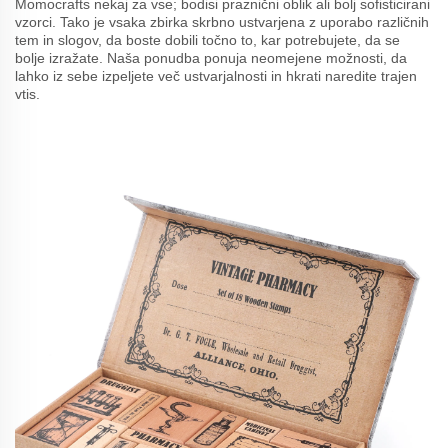
Momocrafts nekaj za vse; bodisi praznični oblik ali bolj sofisticirani
vzorci. Tako je vsaka zbirka skrbno ustvarjena z uporabo različnih
tem in slogov, da boste dobili točno to, kar potrebujete, da se
bolje izražate. Naša ponudba ponuja neomejene možnosti, da
lahko iz sebe izpeljete več ustvarjalnosti in hkrati naredite trajen
vtis.