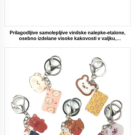
Prilagodljive samolepljive vinilske nalepke-etalone,
osebno izdelane visoke kakovosti v valjku,
vodaodporna in trajna