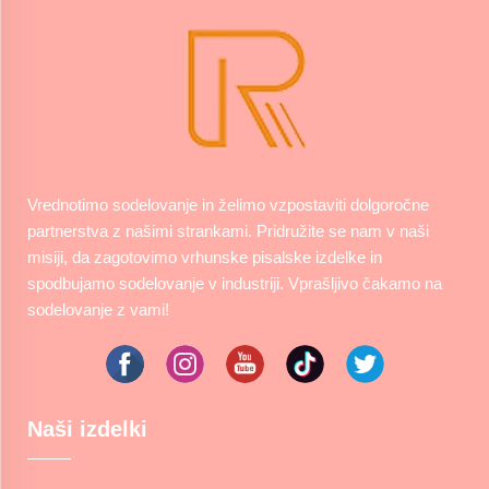
Vrednotimo sodelovanje in želimo vzpostaviti dolgoročne
partnerstva z našimi strankami. Pridružite se nam v naši
misiji, da zagotovimo vrhunske pisalske izdelke in
spodbujamo sodelovanje v industriji. Vprašljivo čakamo na
sodelovanje z vami!
Naši izdelki