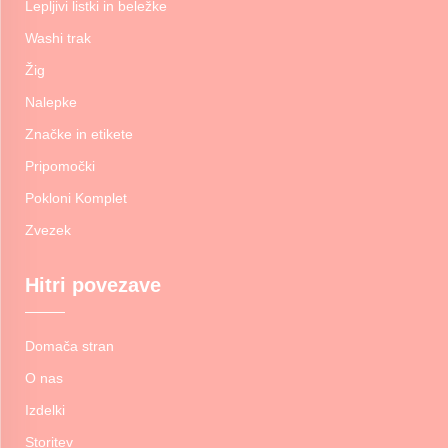
Lepljivi listki in beležke
Washi trak
Žig
Nalepke
Značke in etikete
Pripomočki
Pokloni Komplet
Zvezek
Hitri povezave
Domača stran
O nas
Izdelki
Storitev