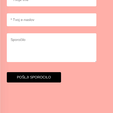
POŠLJI SPOROCILO