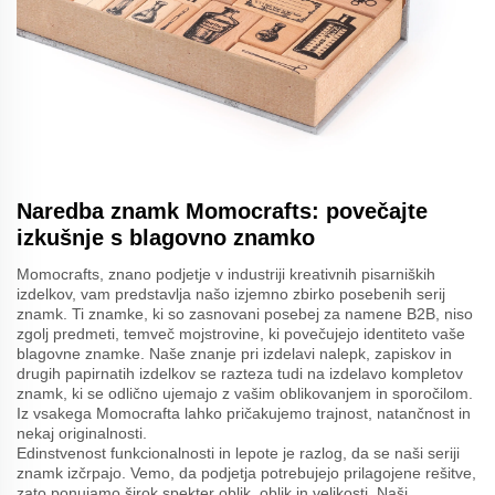
Naredba znamk Momocrafts: povečajte
izkušnje s blagovno znamko
Momocrafts, znano podjetje v industriji kreativnih pisarniških
izdelkov, vam predstavlja našo izjemno zbirko posebenih serij
znamk. Ti znamke, ki so zasnovani posebej za namene B2B, niso
zgolj predmeti, temveč mojstrovine, ki povečujejo identiteto vaše
blagovne znamke. Naše znanje pri izdelavi nalepk, zapiskov in
drugih papirnatih izdelkov se razteza tudi na izdelavo kompletov
znamk, ki se odlično ujemajo z vašim oblikovanjem in sporočilom.
Iz vsakega Momocrafta lahko pričakujemo trajnost, natančnost in
nekaj originalnosti.
Edinstvenost funkcionalnosti in lepote je razlog, da se naši seriji
znamk izčrpajo. Vemo, da podjetja potrebujejo prilagojene rešitve,
zato ponujamo širok spekter oblik, oblik in velikosti. Naši