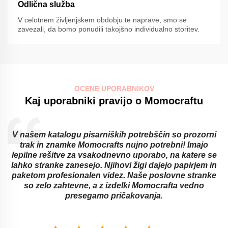
Odlična služba
V celotnem življenjskem obdobju te naprave, smo se
zavezali, da bomo ponudili takojšno individualno storitev.
OCENE UPORABNIKOV
Kaj uporabniki pravijo o Momocraftu
V našem katalogu pisarniških potrebščin so prozorni
trak in znamke Momocrafts nujno potrebni! Imajo
lepilne rešitve za vsakodnevno uporabo, na katere se
lahko stranke zanesejo. Njihovi žigi dajejo papirjem in
paketom profesionalen videz. Naše poslovne stranke
so zelo zahtevne, a z izdelki Momocrafta vedno
presegamo pričakovanja.