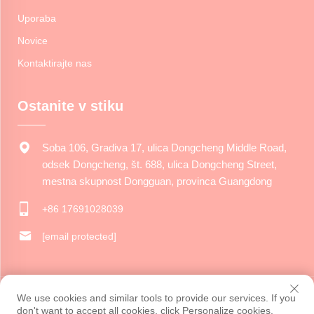
Uporaba
Novice
Kontaktirajte nas
Ostanite v stiku
Soba 106, Gradiva 17, ulica Dongcheng Middle Road,
odsek Dongcheng, št. 688, ulica Dongcheng Street,
mestna skupnost Dongguan, provinca Guangdong
+86 17691028039
[email protected]
Avtorske pravice © 2024 Podjetje Dongguan Jiarui Cultural Creative
We use cookies and similar tools to provide our services. If you
Co., Ltd. Vse pravice pridržane.
Pravilnik o zasebnosti
don't want to accept all cookies, click Personalize cookies.