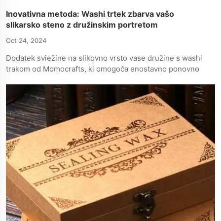
Inovativna metoda: Washi trtek zbarva vašo
slikarsko steno z družinskim portretom
Oct 24, 2024
Dodatek sviežine na slikovno vrsto vase družine s washi
trakom od Momocrafts, ki omogoča enostavno ponovno
postavljanje in izbruh barv brez poškodbe slik ali sten