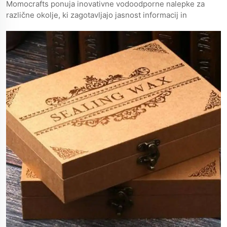
Momocrafts ponuja inovativne vodoodporne nalepke za
različne okolje, ki zagotavljajo jasnost informacij in
izboljšujejo produktivnost v pisarnah, laboratorijih in
industrijah.