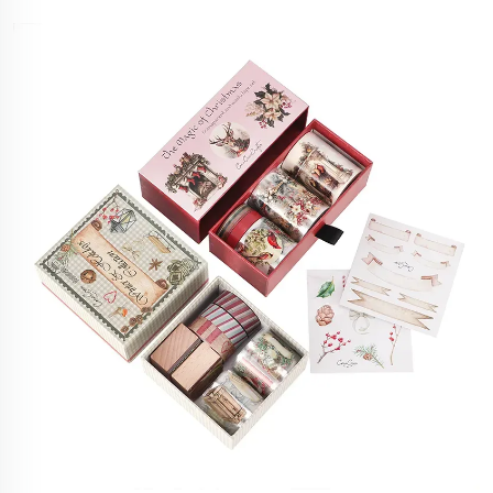
mreži in leži-plana zasnova