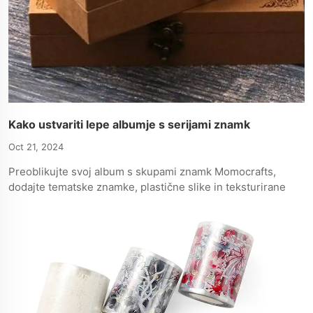
Kako ustvariti lepe albumje s serijami znamk
Oct 21, 2024
Preoblikujte svoj album s skupami znamk Momocrafts,
dodajte tematske znamke, plastične slike in teksturirane
elemente za osebni dotik in izboljšano vizualno globino