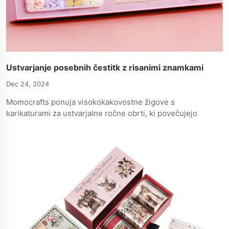
Ustvarjanje posebnih čestitk z risanimi znamkami
Dec 24, 2024
Momocrafts ponuja visokokakovostne žigove s
karikaturami za ustvarjalne ročne obrti, ki povečujejo
izraznost in zabavo pri izdelavi voščilnic.