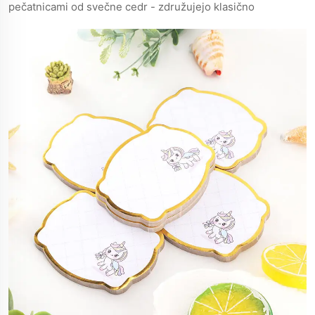
pečatnicami od svečne cedr - združujejo klasično
remeščino s sodobnim načrtovanjem za vsebinsko
elegancijo.