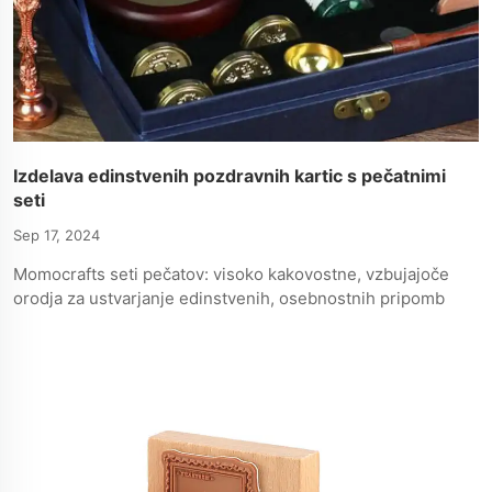
Izdelava edinstvenih pozdravnih kartic s pečatnimi
seti
Sep 17, 2024
Momocrafts seti pečatov: visoko kakovostne, vzbujajoče
orodja za ustvarjanje edinstvenih, osebnostnih pripomb
za vsak priglas in vkus