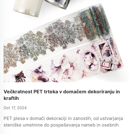
Večkratnost PET trteka v domačem dekoriranju in
kraftih
Oct 17, 2024
PET plesa v domači dekoraciji in zanostih, od ustvarjanja
steniške umetnine do pospeševanja nameb in osebnih
zanosti, ponujajoče trdne, brez sledov lepljenja možnosti