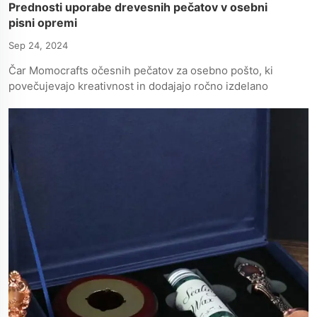
Prednosti uporabe drevesnih pečatov v osebni
pisni opremi
Sep 24, 2024
Čar Momocrafts očesnih pečatov za osebno pošto, ki
povečujevajo kreativnost in dodajajo ročno izdelano
ozadje vašim edinstvenim načrtom