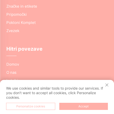
Značke in etikete
Pripomočki
Pokloni Komplet
Zvezek
Hitri povezave
Domov
O nas
Izdelki
We use cookies and similar tools to provide our services. If
Storitev
you don't want to accept all cookies, click Personalize
Uporaba
cookies.
Novice
Personalize cookies
Accept
DOMOV
IZDELKI
E-NASLOV
TEL
Kontaktirajte nas