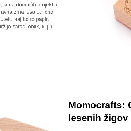
 ki na domačih projektih
ravna zrna lesa odlično
utek. Naj bo to papir,
žijo zaradi oblik, ki jih
Momocrafts: O
lesenih žigov 