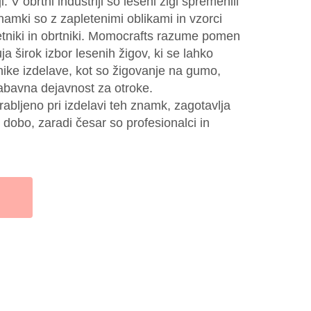
ji: V obrtni industriji so leseni žigi spremenili
znamki so z zapletenimi oblikami in vzorci
metniki in obrtniki. Momocrafts razume pomen
ja širok izbor lesenih žigov, ki se lahko
hnike izdelave, kot so žigovanje na gumo,
zabavna dejavnost za otroke.
abljeno pri izdelavi teh znamk, zagotavlja
o dobo, zaradi česar so profesionalci in