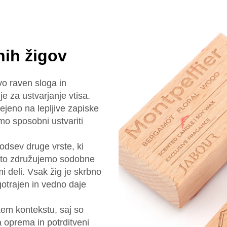
nih žigov
o raven sloga in
e za ustvarjanje vtisa.
ejeno na lepljive zapiske
mo sposobni ustvariti
odsev druge vrste, ki
 Zato združujemo sodobne
mi deli. Vsak žig je skrbno
gotrajen in vedno daje
em kontekstu, saj so
a oprema in potrditveni