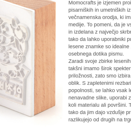
Momocrafts je izjemen proi
pisarniških in umetniških i
večnamenska orodja, ki im
medije. To pomeni, da je
in izdelana z največjo skrb
tako da lahko uporabniki pu
lesene znamke so idealne z
osebnega dotika pismu.
Zaradi svoje zbirke lesen
takšni imamo širok spekter 
priložnosti, zato smo izbira
oblik. S zapletenimi rezba
popolnosti, se lahko vsak l
nenavadne slike, uporabi z
koli materialu ali površini.
tako da jim dajo vzdušje pre
razlikujejo od drugih na trg