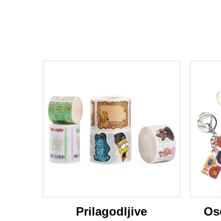
Prilagodljive
Os