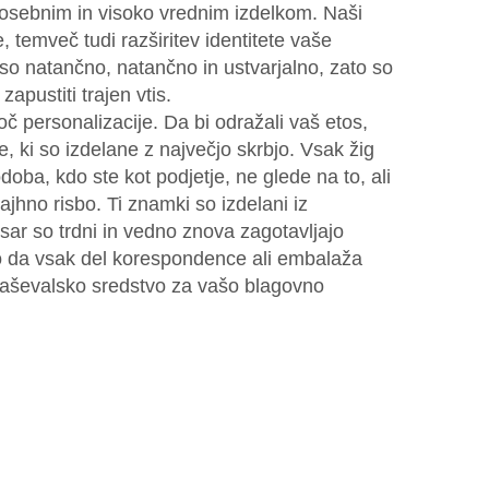
osebnim in visoko vrednim izdelkom. Naši
je, temveč tudi razširitev identitete vaše
so natančno, natančno in ustvarjalno, zato so
 zapustiti trajen vtis.
personalizacije. Da bi odražali vaš etos,
, ki so izdelane z največjo skrbjo. Vsak žig
oba, kdo ste kot podjetje, ne glede na to, ali
ajhno risbo. Ti znamki so izdelani iz
sar so trdni in vedno znova zagotavljajo
ko da vsak del korespondence ali embalaža
laševalsko sredstvo za vašo blagovno