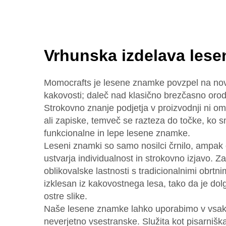
Vrhunska izdelava lese
Momocrafts je lesene znamke povzpel na nov
kakovosti; daleč nad klasično brezčasno orodj
Strokovno znanje podjetja v proizvodnji ni om
ali zapiske, temveč se razteza do točke, ko s
funkcionalne in lepe lesene znamke.
Leseni znamki so samo nosilci črnilo, ampak 
ustvarja individualnost in strokovno izjavo.
oblikovalske lastnosti s tradicionalnimi obrtni
izklesan iz kakovostnega lesa, tako da je dol
ostre slike.
Naše lesene znamke lahko uporabimo v vsak
neverjetno vsestranske. Služita kot pisarnišk