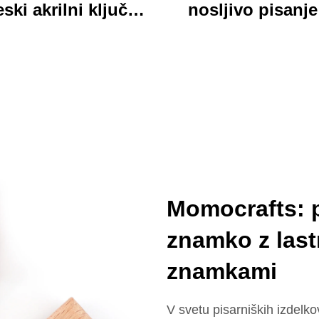
ski akrilni ključnik
nosljivo pisanje
dločilen custom
trdno ploščo, ja
ani kartonski šarm
akrilna klepetna 
ključnik
z barvnim karton
medvedjem ideal
pisarno in šol
uporabo
Momocrafts: 
znamko z last
znamkami
V svetu pisarniških izdel