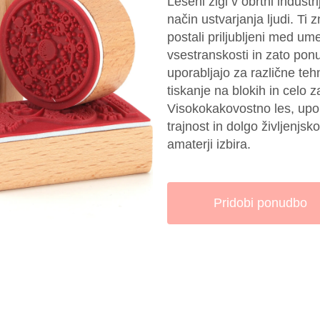
Leseni žigi v obrtni industri
način ustvarjanja ljudi. Ti 
postali priljubljeni med u
vsestranskosti in zato ponu
uporabljajo za različne te
tiskanje na blokih in celo 
Visokokakovostno les, upor
trajnost in dolgo življenjsk
amaterji izbira.
Pridobi ponudbo