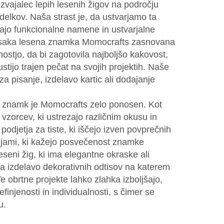
zvajalec lepih lesenih žigov na področju
zdelkov. Naša strast je, da ustvarjamo ta
ajo funkcionalne namene in ustvarjalne
 vsaka lesena znamka Momocrafts zasnovana
nostjo, da bi zagotovila najboljšo kakovost,
stijo trajen pečat na svojih projektih. Naše
a pisanje, izdelavo kartic ali dodajanje
ih znamk je Momocrafts zelo ponosen. Kot
vzorcev, ki ustrezajo različnim okusu in
 podjetja za tiste, ki iščejo izven povprečnih
rijami, ki kažejo posvečenost znamke
eseni žig, ki ima elegantne okraske ali
a izdelavo dekorativnih odtisov na katerem
 Te obrtne projekte lahko zlahka izboljšajo,
finjenosti in individualnosti, s čimer se
u.