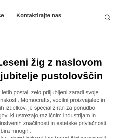
ce
Kontaktirajte nas
Leseni žig z naslovom
jubitelje pustolovščin
etih postali zelo priljubljeni zaradi svoje
anskosti. Momocrafts, vodilni proizvajalec in
h izdelkov, je specializiran za ponudbo
ov, ki ustrezajo različnim industrijam in
nstvenih značilnosti in estetske privlačnosti
izbira mnogih.