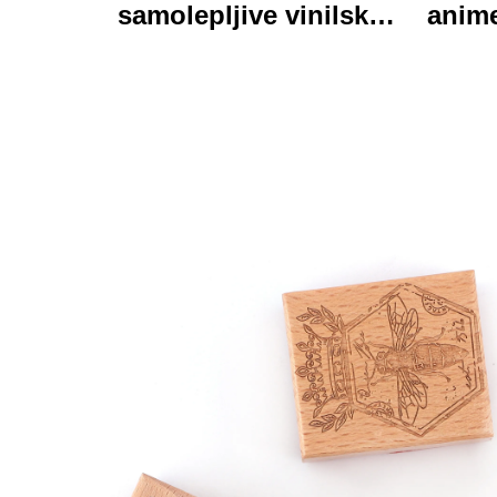
samolepljive vinilske
anime
nalepke-etalone,
o
osebno izdelane visoke
tisk
kakovosti v valjku,
vodaodporna in trajna