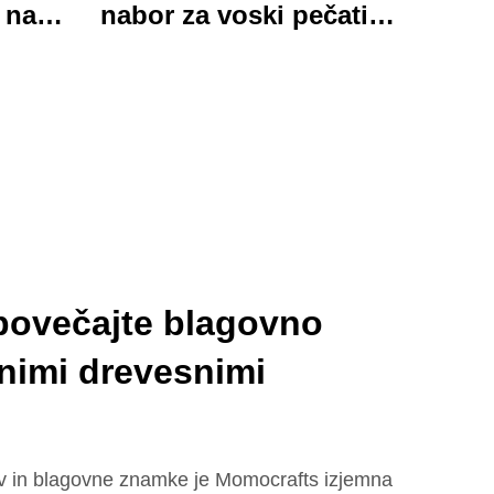
 na
nabor za voski pečati s
rka
ručno delanim
mapica
pisalskim nameštjem in
skim
urokličnimi darovi,
na za
oholjivimi in
sko
funkcionalnimi
povečajte blagovno
nimi drevesnimi
kov in blagovne znamke je Momocrafts izjemna