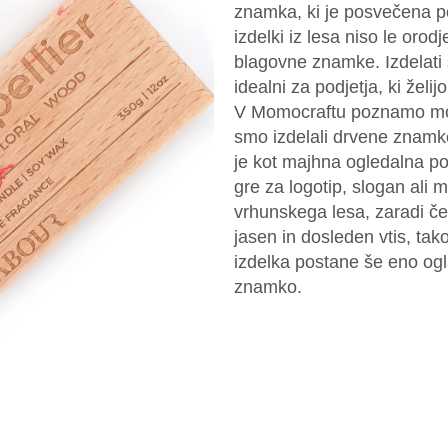
znamka, ki je posvečena p
izdelki iz lesa niso le orod
blagovne znamke. Izdelati 
idealni za podjetja, ki želijo
V Momocraftu poznamo moč 
smo izdelali drvene znamke
je kot majhna ogledalna pod
gre za logotip, slogan ali m
vrhunskega lesa, zaradi če
jasen in dosleden vtis, ta
izdelka postane še eno og
znamko.