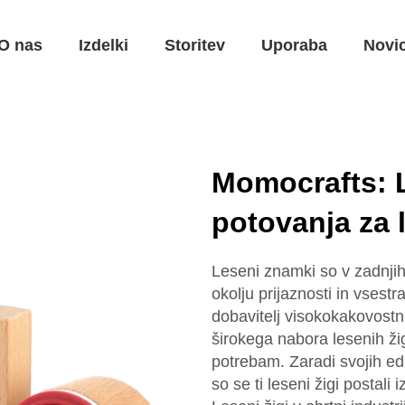
O nas
Izdelki
Storitev
Uporaba
Novi
Momocrafts: 
potovanja za l
Leseni znamki so v zadnjih l
okolju prijaznosti in vsestr
dobavitelj visokokakovostni
širokega nabora lesenih žig
potrebam. Zaradi svojih edi
so se ti leseni žigi postali 