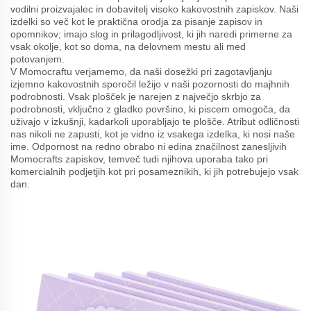
vodilni proizvajalec in dobavitelj visoko kakovostnih zapiskov. Naši
izdelki so več kot le praktična orodja za pisanje zapisov in
opomnikov; imajo slog in prilagodljivost, ki jih naredi primerne za
vsak okolje, kot so doma, na delovnem mestu ali med
potovanjem.
V Momocraftu verjamemo, da naši dosežki pri zagotavljanju
izjemno kakovostnih sporočil ležijo v naši pozornosti do majhnih
podrobnosti. Vsak plošček je narejen z največjo skrbjo za
podrobnosti, vključno z gladko površino, ki piscem omogoča, da
uživajo v izkušnji, kadarkoli uporabljajo te plošče. Atribut odličnosti
nas nikoli ne zapusti, kot je vidno iz vsakega izdelka, ki nosi naše
ime. Odpornost na redno obrabo ni edina značilnost zanesljivih
Momocrafts zapiskov, temveč tudi njihova uporaba tako pri
komercialnih podjetjih kot pri posameznikih, ki jih potrebujejo vsak
dan.