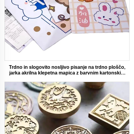
Trdno in slogovito nosljivo pisanje na trdno ploščo,
jarka akrilna klepetna mapica z barvnim kartonskim
medvedjem idealna za pisarno in šolsko uporabo