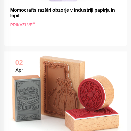
Momocrafts razširi obzorje v industriji papirja in
lepil
PRIKAŽI VEČ
02
Apr