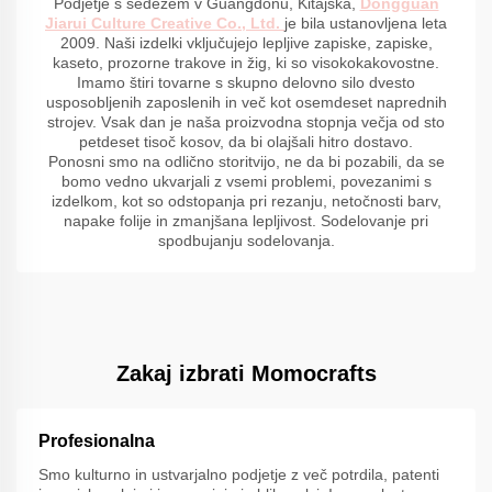
Podjetje s sedežem v Guangdonu, Kitajska,
Dongguan
Jiarui Culture Creative Co., Ltd.
je bila ustanovljena leta
2009. Naši izdelki vključujejo lepljive zapiske, zapiske,
kaseto, prozorne trakove in žig, ki so visokokakovostne.
Imamo štiri tovarne s skupno delovno silo dvesto
usposobljenih zaposlenih in več kot osemdeset naprednih
strojev. Vsak dan je naša proizvodna stopnja večja od sto
petdeset tisoč kosov, da bi olajšali hitro dostavo.
Ponosni smo na odlično storitvijo, ne da bi pozabili, da se
bomo vedno ukvarjali z vsemi problemi, povezanimi s
izdelkom, kot so odstopanja pri rezanju, netočnosti barv,
napake folije in zmanjšana lepljivost. Sodelovanje pri
spodbujanju sodelovanja.
Zakaj izbrati Momocrafts
Profesionalna
Smo kulturno in ustvarjalno podjetje z več potrdila, patenti