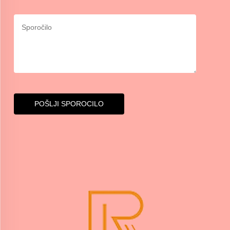
POŠLJI SPOROCILO