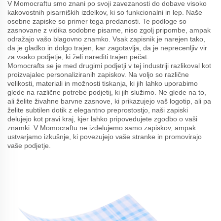
V Momocraftu smo znani po svoji zavezanosti do dobave visoko
kakovostnih pisarniških izdelkov, ki so funkcionalni in lep. Naše
osebne zapiske so primer tega predanosti. Te podloge so
zasnovane z vidika sodobne pisarne, niso zgolj pripombe, ampak
odražajo vašo blagovno znamko. Vsak zapisnik je narejen tako,
da je gladko in dolgo trajen, kar zagotavlja, da je neprecenljiv vir
za vsako podjetje, ki želi narediti trajen pečat.
Momocrafts se je med drugimi podjetji v tej industriji razlikoval kot
proizvajalec personaliziranih zapiskov. Na voljo so različne
velikosti, materiali in možnosti tiskanja, ki jih lahko uporabimo
glede na različne potrebe podjetij, ki jih služimo. Ne glede na to,
ali želite živahne barvne zasnove, ki prikazujejo vaš logotip, ali pa
želite subtilen dotik z elegantno preprostostjo, naši zapiski
delujejo kot pravi kraj, kjer lahko pripovedujete zgodbo o vaši
znamki. V Momocraftu ne izdelujemo samo zapiskov, ampak
ustvarjamo izkušnje, ki povezujejo vaše stranke in promovirajo
vaše podjetje.