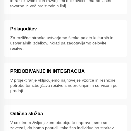
in raziskovalnimi in razvojnimi oblikovalci. Imamo lastno
tovarno in več proizvodnih linij.
Prilagoditev
Za različne stranke ustvarjamo široko paleto kulturnih in
ustvarjalnih izdelkov, hkrati pa zagotavljamo celovite
rešitve.
PRIDOBIVANJE IN INTEGRACIJA
V projektiranje vključujemo najnovejše vzorce in resnične
potrebe ter izboljšava rešitve s neprekinjenim servisom po
prodaji.
Odlična služba
V celotnem življenjskem obdobju te naprave, smo se
zavezali, da bomo ponudili takojšno individualno storitev.