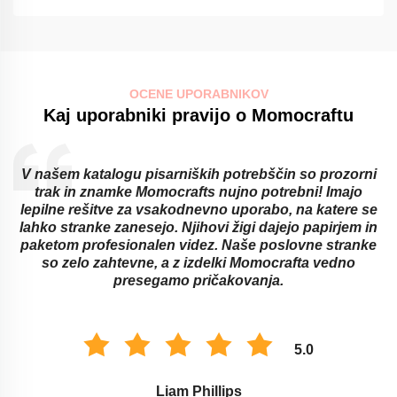
OCENE UPORABNIKOV
Kaj uporabniki pravijo o Momocraftu
V našem katalogu pisarniških potrebščin so prozorni
trak in znamke Momocrafts nujno potrebni! Imajo
lepilne rešitve za vsakodnevno uporabo, na katere se
lahko stranke zanesejo. Njihovi žigi dajejo papirjem in
paketom profesionalen videz. Naše poslovne stranke
so zelo zahtevne, a z izdelki Momocrafta vedno
presegamo pričakovanja.
5.0
Liam Phillips