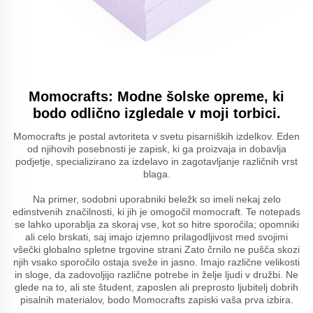
Momocrafts: Modne šolske opreme, ki
bodo odlično izgledale v moji torbici.
Momocrafts je postal avtoriteta v svetu pisarniških izdelkov. Eden
od njihovih posebnosti je zapisk, ki ga proizvaja in dobavlja
podjetje, specializirano za izdelavo in zagotavljanje različnih vrst
blaga.
Na primer, sodobni uporabniki beležk so imeli nekaj zelo
edinstvenih značilnosti, ki jih je omogočil momocraft. Te notepads
se lahko uporablja za skoraj vse, kot so hitre sporočila; opomniki
ali celo brskati, saj imajo izjemno prilagodljivost med svojimi
všečki globalno spletne trgovine strani Zato črnilo ne pušča skozi
njih vsako sporočilo ostaja sveže in jasno. Imajo različne velikosti
in sloge, da zadovoljijo različne potrebe in želje ljudi v družbi. Ne
glede na to, ali ste študent, zaposlen ali preprosto ljubitelj dobrih
pisalnih materialov, bodo Momocrafts zapiski vaša prva izbira.