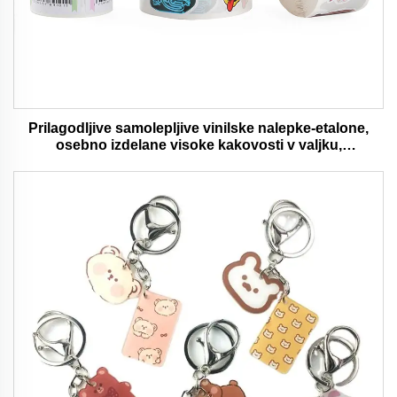
Prilagodljive samolepljive vinilske nalepke-etalone,
osebno izdelane visoke kakovosti v valjku,
vodaodporna in trajna