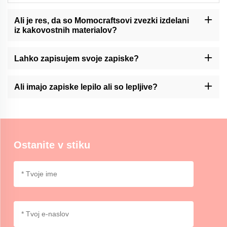
Ali je res, da so Momocraftsovi zvezki izdelani
iz kakovostnih materialov?
-Ja, Momocrafts je strokovnjak za izdelavo vrhunskih zapiskov iz
vrhunskih materialov.
Lahko zapisujem svoje zapiske?
Momocraft nudi storitve prilagajanja svojih zapiskov. Prosimo,
kontaktirajte nas prek naše stranke za več informacij.
Ali imajo zapiske lepilo ali so lepljive?
V Momocraftu imamo lepilne ali nelepljive opcije za zapiske, ki
omogočajo izbiro glede na vaše želje in uporabo.
Ostanite v stiku