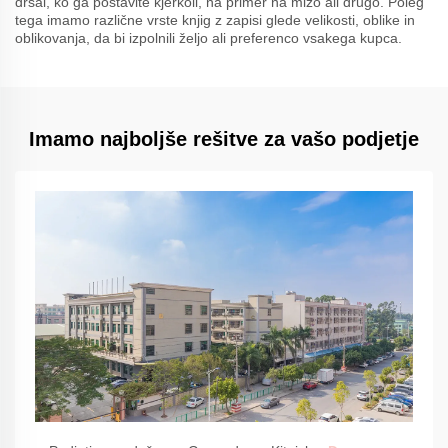
drsal, ko ga postavite kjerkoli, na primer na mizo ali drugo. Poleg
tega imamo različne vrste knjig z zapisi glede velikosti, oblike in
oblikovanja, da bi izpolnili željo ali preferenco vsakega kupca.
Imamo najboljše rešitve za vašo podjetje