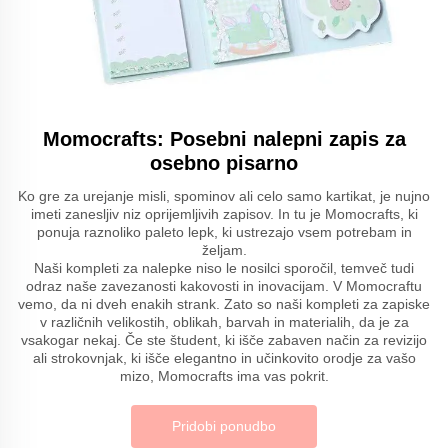
Momocrafts: Posebni nalepni zapis za
osebno pisarno
Ko gre za urejanje misli, spominov ali celo samo kartikat, je nujno
imeti zanesljiv niz oprijemljivih zapisov. In tu je Momocrafts, ki
ponuja raznoliko paleto lepk, ki ustrezajo vsem potrebam in
željam.
Naši kompleti za nalepke niso le nosilci sporočil, temveč tudi
odraz naše zavezanosti kakovosti in inovacijam. V Momocraftu
vemo, da ni dveh enakih strank. Zato so naši kompleti za zapiske
v različnih velikostih, oblikah, barvah in materialih, da je za
vsakogar nekaj. Če ste študent, ki išče zabaven način za revizijo
ali strokovnjak, ki išče elegantno in učinkovito orodje za vašo
mizo, Momocrafts ima vas pokrit.
Pridobi ponudbo