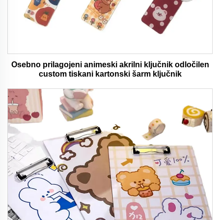
Osebno prilagojeni animeski akrilni ključnik odločilen
custom tiskani kartonski šarm ključnik