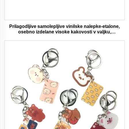
Prilagodljive samolepljive vinilske nalepke-etalone,
osebno izdelane visoke kakovosti v valjku,
vodaodporna in trajna