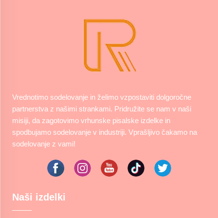
Vrednotimo sodelovanje in želimo vzpostaviti dolgoročne
partnerstva z našimi strankami. Pridružite se nam v naši
misiji, da zagotovimo vrhunske pisalske izdelke in
spodbujamo sodelovanje v industriji. Vprašljivo čakamo na
sodelovanje z vami!
Naši izdelki