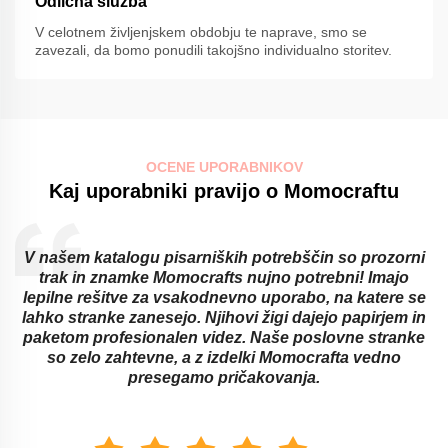
Odlična služba
V celotnem življenjskem obdobju te naprave, smo se
zavezali, da bomo ponudili takojšno individualno storitev.
OCENE UPORABNIKOV
Kaj uporabniki pravijo o Momocraftu
V našem katalogu pisarniških potrebščin so prozorni
trak in znamke Momocrafts nujno potrebni! Imajo
lepilne rešitve za vsakodnevno uporabo, na katere se
lahko stranke zanesejo. Njihovi žigi dajejo papirjem in
paketom profesionalen videz. Naše poslovne stranke
so zelo zahtevne, a z izdelki Momocrafta vedno
presegamo pričakovanja.