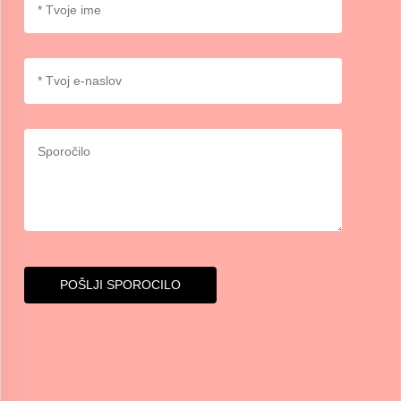
POŠLJI SPOROCILO