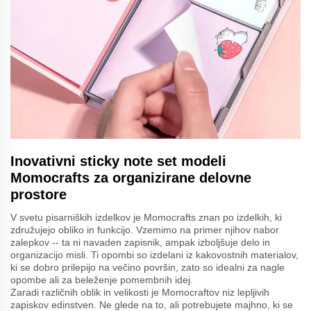
Inovativni sticky note set modeli
Momocrafts za organizirane delovne
prostore
V svetu pisarniških izdelkov je Momocrafts znan po izdelkih, ki
združujejo obliko in funkcijo. Vzemimo na primer njihov nabor
zalepkov -- ta ni navaden zapisnik, ampak izboljšuje delo in
organizacijo misli. Ti opombi so izdelani iz kakovostnih materialov,
ki se dobro prilepijo na večino površin, zato so idealni za nagle
opombe ali za beleženje pomembnih idej.
Zaradi različnih oblik in velikosti je Momocraftov niz lepljivih
zapiskov edinstven. Ne glede na to, ali potrebujete majhno, ki se