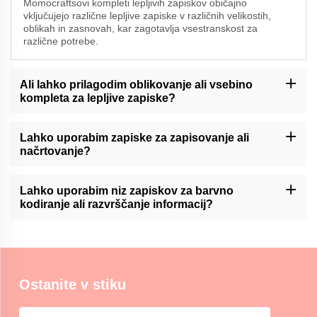
Momocraftsovi kompleti lepljivih zapiskov običajno
vključujejo različne lepljive zapiske v različnih velikostih,
oblikah in zasnovah, kar zagotavlja vsestranskost za
različne potrebe.
Ali lahko prilagodim oblikovanje ali vsebino
kompleta za lepljive zapiske?
Momocraft lahko ponudi možnosti prilagajanja za niz lepljivih
zapisov. Prosimo, kontaktirajte našo podporo strankam ali
Lahko uporabim zapiske za zapisovanje ali
preverite našo spletno stran za razpoložljive storitve prilagajanja.
načrtovanje?
Momocraftsovi kompleti za lepljive zapiske so lahko uporabno
orodje za pisanje dnevnika ali organizacijo načrtovalca, ki
Lahko uporabim niz zapiskov za barvno
uporabnikom omogoča enostavno dodajanje in premikanje
kodiranje ali razvrščanje informacij?
zapiskov v svojih postavkah.
Momocraftsovi kompleti lepljivih zapisov so idealni za barvno
kodiranje ali razvrščanje informacij, kar zagotavlja urejen in
vizualen način za razlikovanje in poudarjanje pomembnih
podrobnosti.
Ostanite v stiku