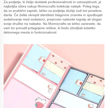
Za podjetja, ki želijo dodatek profesionalnosti in ustvarjalnosti, je
najboljša izbira nakup Momocrafts kolekcije nalepk. Poleg tega,
da so praktični zapiski, lahko za podjetja služijo tudi kot posebna
darila. Če želite okrepiti identiteto blagovne znamke in spodbujati
sodelovanje med sodelavci, preprosto natisnite logotip ali slogan
svoje družbe na nalepke. Na Momocrafts se lahko zanesete, da
vam bo ponudil prilagojene rešitve, ki bodo izboljšali estetiko
delovnega mesta in funkcionalnost.