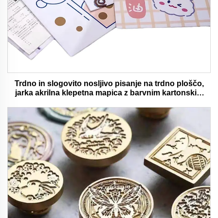
Trdno in slogovito nosljivo pisanje na trdno ploščo,
jarka akrilna klepetna mapica z barvnim kartonskim
medvedjem idealna za pisarno in šolsko uporabo