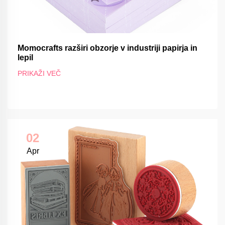
Momocrafts razširi obzorje v industriji papirja in
lepil
PRIKAŽI VEČ
02
Apr