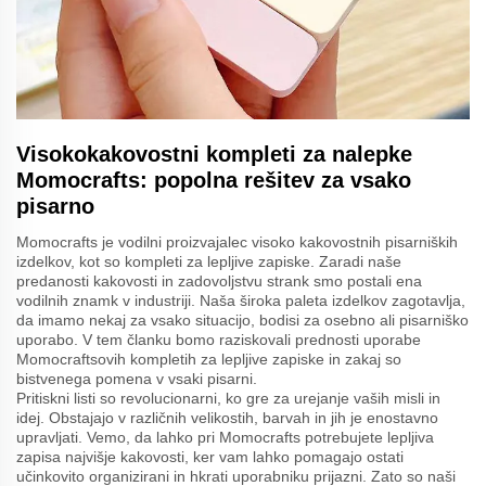
Visokokakovostni kompleti za nalepke
Momocrafts: popolna rešitev za vsako
pisarno
Momocrafts je vodilni proizvajalec visoko kakovostnih pisarniških
izdelkov, kot so kompleti za lepljive zapiske. Zaradi naše
predanosti kakovosti in zadovoljstvu strank smo postali ena
vodilnih znamk v industriji. Naša široka paleta izdelkov zagotavlja,
da imamo nekaj za vsako situacijo, bodisi za osebno ali pisarniško
uporabo. V tem članku bomo raziskovali prednosti uporabe
Momocraftsovih kompletih za lepljive zapiske in zakaj so
bistvenega pomena v vsaki pisarni.
Pritiskni listi so revolucionarni, ko gre za urejanje vaših misli in
idej. Obstajajo v različnih velikostih, barvah in jih je enostavno
upravljati. Vemo, da lahko pri Momocrafts potrebujete lepljiva
zapisa najvišje kakovosti, ker vam lahko pomagajo ostati
učinkovito organizirani in hkrati uporabniku prijazni. Zato so naši