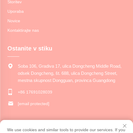
Storitev
Uporaba
Novice
Kontaktirajte nas
Ostanite v stiku
Soba 106, Gradiva 17, ulica Dongcheng Middle Road,
odsek Dongcheng, št. 688, ulica Dongcheng Street,
mestna skupnost Dongguan, provinca Guangdong
+86 17691028039
[email protected]
Avtorske pravice © 2024 Podjetje Dongguan Jiarui Cultural Creative
We use cookies and similar tools to provide our services. If you