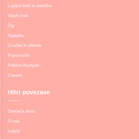
Lepljivi listki in beležke
Washi trak
Žig
Nalepke
Značke in etikete
Pripomočki
Pokloni Komplet
Zvezek
Hitri povezave
Domača stran
O nas
Izdelki