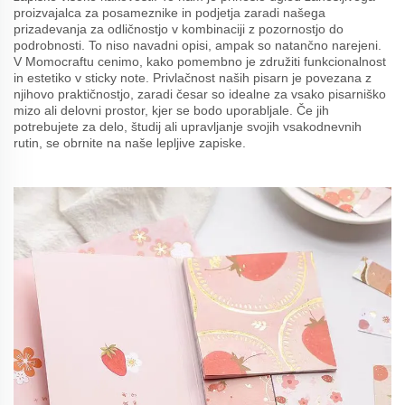
proizvajalca za posameznike in podjetja zaradi našega
prizadevanja za odličnostjo v kombinaciji z pozornostjo do
podrobnosti. To niso navadni opisi, ampak so natančno narejeni.
V Momocraftu cenimo, kako pomembno je združiti funkcionalnost
in estetiko v sticky note. Privlačnost naših pisarn je povezana z
njihovo praktičnostjo, zaradi česar so idealne za vsako pisarniško
mizo ali delovni prostor, kjer se bodo uporabljale. Če jih
potrebujete za delo, študij ali upravljanje svojih vsakodnevnih
rutin, se obrnite na naše lepljive zapiske.