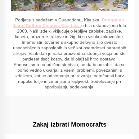
Podjetje s sedežem v Guangdonu, Kitajska,
Dongguan
Jiarui Culture Creative Co., Ltd.
je bila ustanovljena leta
2009. Naši izdelki vključujejo lepljive zapiske, zapiske,
kaseto, prozorne trakove in žig, ki so visokokakovostne.
Imamo štiri tovarne s skupno delovno silo dvesto
usposobljenih zaposlenih in več kot osemdeset naprednih
strojev. Vsak dan je naša proizvodna stopnja večja od sto
petdeset tisoč kosov, da bi olajšali hitro dostavo.
Ponosni smo na odlično storitvijo, ne da bi pozabili, da se
bomo vedno ukvarjali z vsemi problemi, povezanimi s
izdelkom, kot so odstopanja pri rezanju, netočnosti barv,
napake folije in zmanjšana lepljivost. Sodelovanje pri
spodbujanju sodelovanja.
Zakaj izbrati Momocrafts