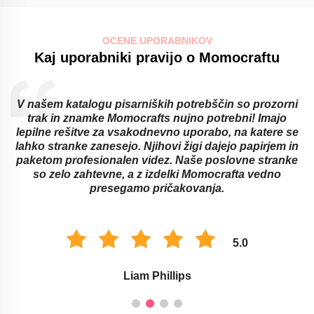
OCENE UPORABNIKOV
Kaj uporabniki pravijo o Momocraftu
V našem katalogu pisarniških potrebščin so prozorni
trak in znamke Momocrafts nujno potrebni! Imajo
lepilne rešitve za vsakodnevno uporabo, na katere se
lahko stranke zanesejo. Njihovi žigi dajejo papirjem in
paketom profesionalen videz. Naše poslovne stranke
so zelo zahtevne, a z izdelki Momocrafta vedno
presegamo pričakovanja.
5.0
Liam Phillips