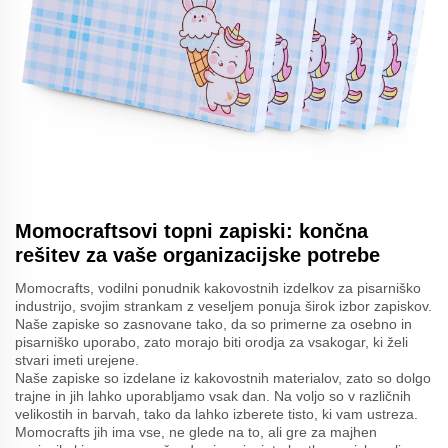
Momocraftsovi topni zapiski: končna
rešitev za vaše organizacijske potrebe
Momocrafts, vodilni ponudnik kakovostnih izdelkov za pisarniško
industrijo, svojim strankam z veseljem ponuja širok izbor zapiskov.
Naše zapiske so zasnovane tako, da so primerne za osebno in
pisarniško uporabo, zato morajo biti orodja za vsakogar, ki želi
stvari imeti urejene.
Naše zapiske so izdelane iz kakovostnih materialov, zato so dolgo
trajne in jih lahko uporabljamo vsak dan. Na voljo so v različnih
velikostih in barvah, tako da lahko izberete tisto, ki vam ustreza.
Momocrafts jih ima vse, ne glede na to, ali gre za majhen