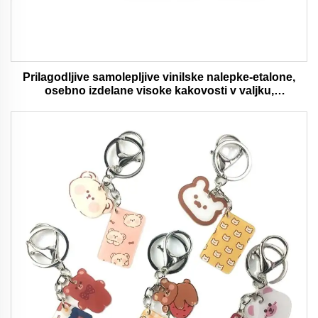
Prilagodljive samolepljive vinilske nalepke-etalone,
osebno izdelane visoke kakovosti v valjku,
vodaodporna in trajna