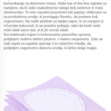
komunikacija na delovnem mestu. Naše top-of-the-line zapiske so
narejene, da bi vaše vsakodnevne naloge bolj zanimive in manj
obremenitev. To niso navadni pravokotni listi papirja; oblikovani so
za produktivna orodja, ki pomagajo človeku, da postane bolj
organizirano. Na naših ploščah so lepljivi zapisi, ki so narejeni iz
vrhunske kakovosti, ki se pravilno prilepijo, tako da bodo vaše
misli videli samo tisti, ki bi jih morali videti.
Kot izdelovalci trajne in funkcionalne pisarniške opreme,
podjetjem nudimo takšno pisarno, v katero verjamemo. Zato se
naši zapisi za zapiske ujemajo s to natančno miseljo, da
podjetjem zagotovimo delovna orodja, ki lahko dolgo trajajo.