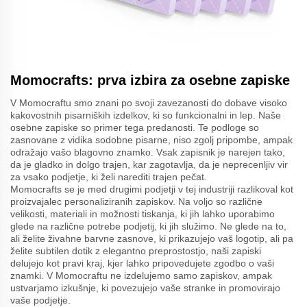
Momocrafts: prva izbira za osebne zapiske
V Momocraftu smo znani po svoji zavezanosti do dobave visoko
kakovostnih pisarniških izdelkov, ki so funkcionalni in lep. Naše
osebne zapiske so primer tega predanosti. Te podloge so
zasnovane z vidika sodobne pisarne, niso zgolj pripombe, ampak
odražajo vašo blagovno znamko. Vsak zapisnik je narejen tako,
da je gladko in dolgo trajen, kar zagotavlja, da je neprecenljiv vir
za vsako podjetje, ki želi narediti trajen pečat.
Momocrafts se je med drugimi podjetji v tej industriji razlikoval kot
proizvajalec personaliziranih zapiskov. Na voljo so različne
velikosti, materiali in možnosti tiskanja, ki jih lahko uporabimo
glede na različne potrebe podjetij, ki jih služimo. Ne glede na to,
ali želite živahne barvne zasnove, ki prikazujejo vaš logotip, ali pa
želite subtilen dotik z elegantno preprostostjo, naši zapiski
delujejo kot pravi kraj, kjer lahko pripovedujete zgodbo o vaši
znamki. V Momocraftu ne izdelujemo samo zapiskov, ampak
ustvarjamo izkušnje, ki povezujejo vaše stranke in promovirajo
vaše podjetje.