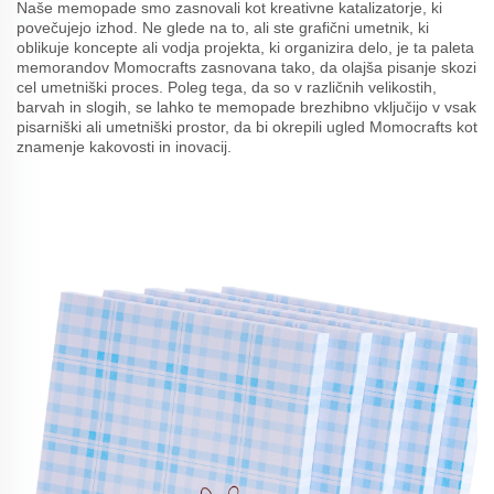
Naše memopade smo zasnovali kot kreativne katalizatorje, ki
povečujejo izhod. Ne glede na to, ali ste grafični umetnik, ki
oblikuje koncepte ali vodja projekta, ki organizira delo, je ta paleta
memorandov Momocrafts zasnovana tako, da olajša pisanje skozi
cel umetniški proces. Poleg tega, da so v različnih velikostih,
barvah in slogih, se lahko te memopade brezhibno vključijo v vsak
pisarniški ali umetniški prostor, da bi okrepili ugled Momocrafts kot
znamenje kakovosti in inovacij.