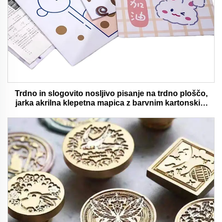
Trdno in slogovito nosljivo pisanje na trdno ploščo,
jarka akrilna klepetna mapica z barvnim kartonskim
medvedjem idealna za pisarno in šolsko uporabo