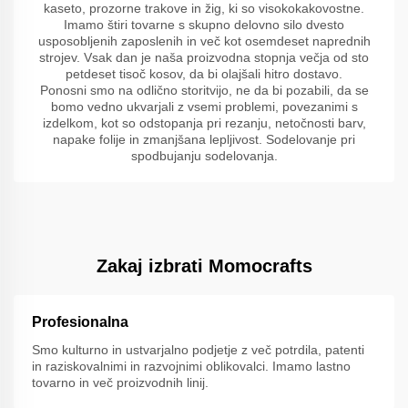
kaseto, prozorne trakove in žig, ki so visokokakovostne.
Imamo štiri tovarne s skupno delovno silo dvesto
usposobljenih zaposlenih in več kot osemdeset naprednih
strojev. Vsak dan je naša proizvodna stopnja večja od sto
petdeset tisoč kosov, da bi olajšali hitro dostavo.
Ponosni smo na odlično storitvijo, ne da bi pozabili, da se
bomo vedno ukvarjali z vsemi problemi, povezanimi s
izdelkom, kot so odstopanja pri rezanju, netočnosti barv,
napake folije in zmanjšana lepljivost. Sodelovanje pri
spodbujanju sodelovanja.
Zakaj izbrati Momocrafts
Profesionalna
Smo kulturno in ustvarjalno podjetje z več potrdila, patenti
in raziskovalnimi in razvojnimi oblikovalci. Imamo lastno
tovarno in več proizvodnih linij.