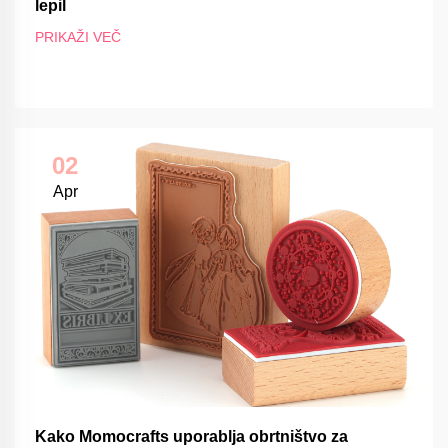
lepil
PRIKAŽI VEČ
02
Apr
Kako Momocrafts uporablja obrtništvo za