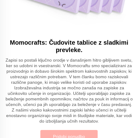
Momocrafts: Čudovite tablice z sladkimi
prevleke.
Zapisi so postali ključno orodje v današnjem hitro gibljivem svetu,
ker so udobni in vsestranski. V Momocraftu smo specializirani za
proizvodnjo in dobavo širokim spektrom kakovostnih zapiskov, ki
ustrezajo različnim potrebam. V tem članku bomo raziskovali
različne panoge, ki imajo velike koristi od uporabe zapiskov.
Izobraževalna industrija se močno zanaša na zapiske za
učinkovito učenje in organizacijo. Učitelji uporabljajo zapiske za
beleženje pomembnih opomnikov, načrtov za pouk in informacij o
učencih, učenci pa jih uporabljajo za beleženje v času predavanj.
Z našimi visoko kakovostnimi zapiski lahko učenci in učitelji
enostavno organizirajo svoje misli in študijske materiale, kar vodi
do izboljšanja učnih rezultatov.
Pridobi ponudbo