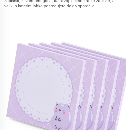
zapisnik, ki vam omogoča, da si zapisujete kratke zapiske, ali
velik, s katerim lahko posredujete dolga sporočila.