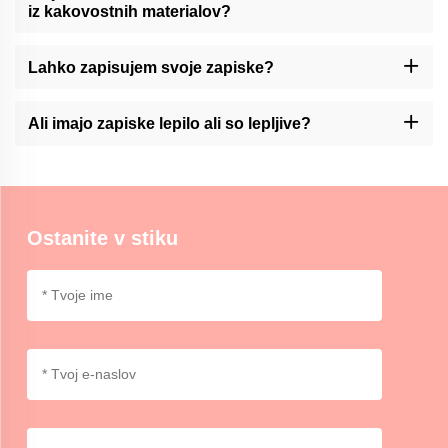
iz kakovostnih materialov?
-Ja, Momocrafts je strokovnjak za izdelavo vrhunskih zapiskov iz
vrhunskih materialov.
Lahko zapisujem svoje zapiske?
Momocraft nudi storitve prilagajanja svojih zapiskov. Prosimo,
kontaktirajte nas prek naše stranke za več informacij.
Ali imajo zapiske lepilo ali so lepljive?
V Momocraftu imamo lepilne ali nelepljive opcije za zapiske, ki
omogočajo izbiro glede na vaše želje in uporabo.
Ostanite v stiku