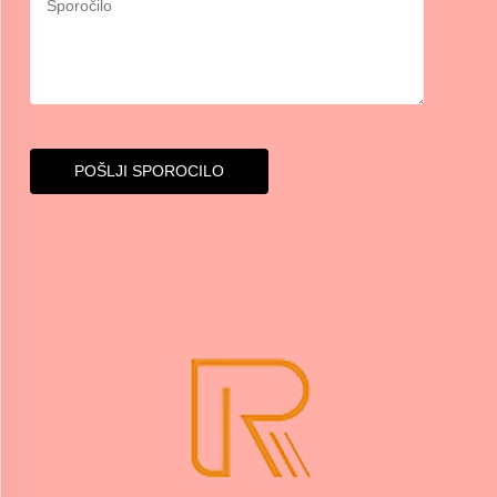
POŠLJI SPOROCILO