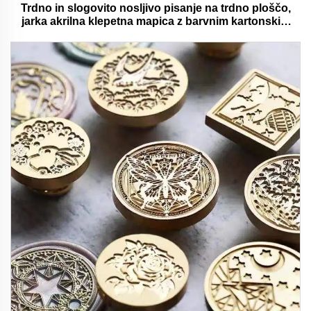
Trdno in slogovito nosljivo pisanje na trdno ploščo,
jarka akrilna klepetna mapica z barvnim kartonskim
medvedjem idealna za pisarno in šolsko uporabo