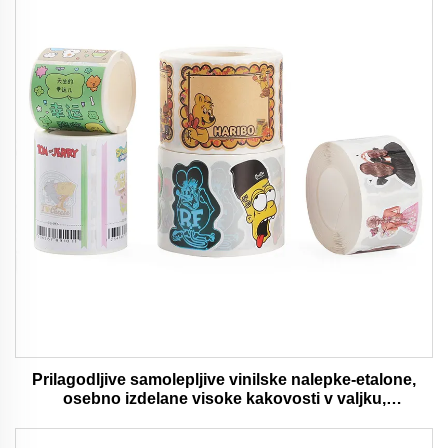
Prilagodljive samolepljive vinilske nalepke-etalone,
osebno izdelane visoke kakovosti v valjku,
vodaodporna in trajna