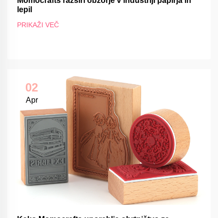
Momocrafts razširi obzorje v industriji papirja in
lepil
PRIKAŽI VEČ
02
Apr