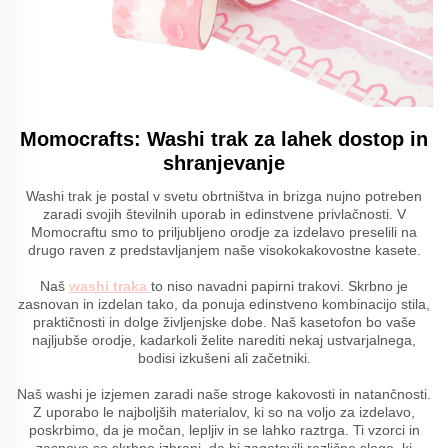
Momocrafts: Washi trak za lahek dostop in
shranjevanje
Washi trak je postal v svetu obrtništva in brizga nujno potreben
zaradi svojih številnih uporab in edinstvene privlačnosti. V
Momocraftu smo to priljubljeno orodje za izdelavo preselili na
drugo raven z predstavljanjem naše visokokakovostne kasete.
Naš
washi traka
to niso navadni papirni trakovi. Skrbno je
zasnovan in izdelan tako, da ponuja edinstveno kombinacijo stila,
praktičnosti in dolge življenjske dobe. Naš kasetofon bo vaše
najljubše orodje, kadarkoli želite narediti nekaj ustvarjalnega,
bodisi izkušeni ali začetniki.
Naš washi je izjemen zaradi naše stroge kakovosti in natančnosti.
Z uporabo le najboljših materialov, ki so na voljo za izdelavo,
poskrbimo, da je močan, lepljiv in se lahko raztrga. Ti vzorci in
zasnove so skrbno izbrani, da bi zagotovili različne sloge, ki