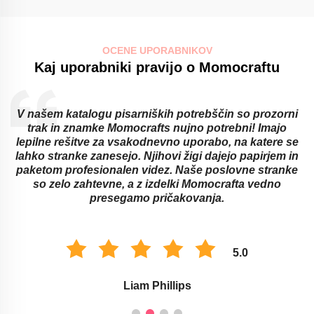
OCENE UPORABNIKOV
Kaj uporabniki pravijo o Momocraftu
zorni
Šolske ustanove ne morejo brez mamil in prozorni
ajo
trakov Momocrafta! Na njih najdemo iznajdljive nač
re se
za premagovanje ovir pri učenju, s katerimi se lah
em in
srečujejo odrasli in otroci. Njihovi zapisi in žigi so
ranke
najboljši za organizacijo razreda in za označevanj
no
nalog. S temi Momocraft izdelki se izboljša okolje 
učenje.
5.0
Savannah Taylor.