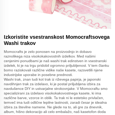
Izkoristite vsestranskost Momocraftsovega
Washi trakov
Momocrafts je zelo ponosen na proizvodnjo in dobavo
raznolikega niza visokokakovostnih izdelkov. Med našimi
cenjenimi ponudbami je naš washi trak edinstven in vsestranski
izdelek, ki je na trgu pridobil ogromno priljubljenost. V tem članku
bomo raziskovali različne vidike naše kasete, razsvetlili njene
industrijske uporabe in posebne prednosti.
Washi trak, znan tudi kot trak iz riževega papirja, je japonski
navdihnjen trak za izdelavo, ki je postal priljubljena izbira za
navdušence DIY in ustvarjalne strokovnjake. V Momocraftu smo
specializirani za izdelavo visokokakovostnega kasete, ki ima
različne barve, vzorce in oblik. Ta trak ni le estetsko privlačen,
temveč ima tudi odlične lepilne lastnosti, zaradi česar je idealna
izbira za številne namene. Ne glede na to, ali gre za dnevnik,
album, hišno dekoracijo ali celo embalažo, naš kasetofon doda