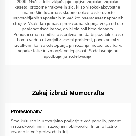
2009. Naši izdelki vključujejo lepljive zapiske, zapiske,
kaseto, prozorne trakove in žig, ki so visokokakovostne.
Imamo štiri tovarne s skupno delovno silo dvesto
usposobljenih zaposlenih in več kot osemdeset naprednih
strojev. Vsak dan je naša proizvodna stopnja večja od sto
petdeset tisoč kosov, da bi olajšali hitro dostavo.
Ponosni smo na odlično storitvijo, ne da bi pozabili, da se
bomo vedno ukvarjali z vsemi problemi, povezanimi s
izdelkom, kot so odstopanja pri rezanju, netočnosti barv,
napake folije in zmanjšana lepljivost. Sodelovanje pri
spodbujanju sodelovanja.
Zakaj izbrati Momocrafts
Profesionalna
Smo kulturno in ustvarjalno podjetje z več potrdila, patenti
in raziskovalnimi in razvojnimi oblikovalci. Imamo lastno
tovarno in več proizvodnih linij.