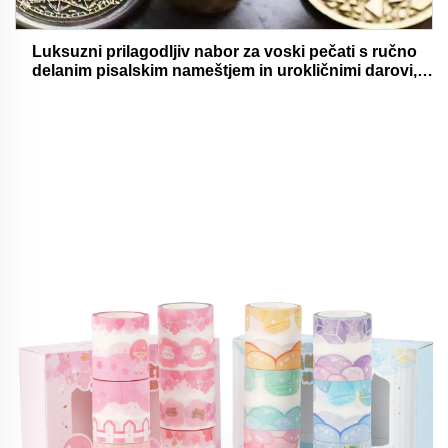
Luksuzni prilagodljiv nabor za voski pečati s ručno
delanim pisalskim nameštjem in urokličnimi darovi,
oholjivimi in funkcionalnimi