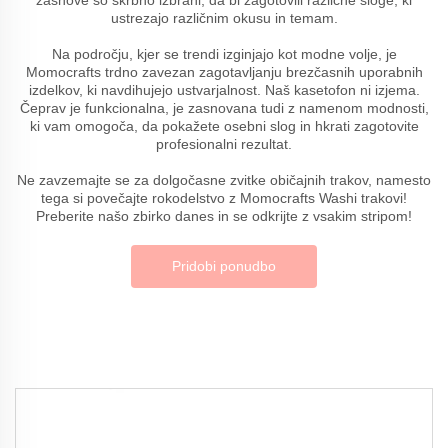
ustrezajo različnim okusu in temam.
Na področju, kjer se trendi izginjajo kot modne volje, je
Momocrafts trdno zavezan zagotavljanju brezčasnih uporabnih
izdelkov, ki navdihujejo ustvarjalnost. Naš kasetofon ni izjema.
Čeprav je funkcionalna, je zasnovana tudi z namenom modnosti,
ki vam omogoča, da pokažete osebni slog in hkrati zagotovite
profesionalni rezultat.
Ne zavzemajte se za dolgočasne zvitke običajnih trakov, namesto
tega si povečajte rokodelstvo z Momocrafts Washi trakovi!
Preberite našo zbirko danes in se odkrijte z vsakim stripom!
Pridobi ponudbo