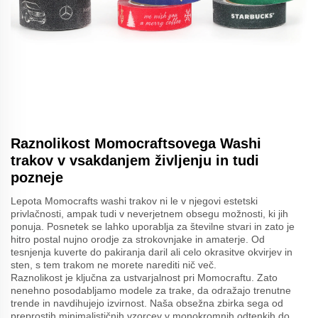
Raznolikost Momocraftsovega Washi
trakov v vsakdanjem življenju in tudi
pozneje
Lepota Momocrafts washi trakov ni le v njegovi estetski
privlačnosti, ampak tudi v neverjetnem obsegu možnosti, ki jih
ponuja. Posnetek se lahko uporablja za številne stvari in zato je
hitro postal nujno orodje za strokovnjake in amaterje. Od
tesnjenja kuverte do pakiranja daril ali celo okrasitve okvirjev in
sten, s tem trakom ne morete narediti nič več.
Raznolikost je ključna za ustvarjalnost pri Momocraftu. Zato
nenehno posodabljamo modele za trake, da odražajo trenutne
trende in navdihujejo izvirnost. Naša obsežna zbirka sega od
preprostih minimalističnih vzorcev v monokromnih odtenkih do