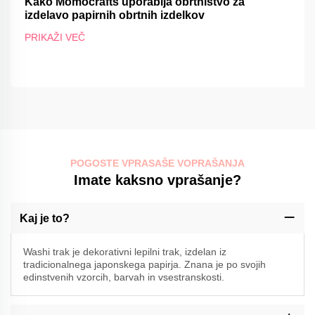
Kako Momocrafts uporablja obrtništvo za
izdelavo papirnih obrtnih izdelkov
PRIKAŽI VEČ
POGOSTE VPRASAŠE VOPRAŠANJA
Imate kaksno vprašanje?
Kaj je to?
Washi trak je dekorativni lepilni trak, izdelan iz
tradicionalnega japonskega papirja. Znana je po svojih
edinstvenih vzorcih, barvah in vsestranskosti.