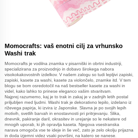
Momocrafts: vaš enotni cilj za vrhunsko
Washi trak
Momocrafts je vodilna znamka v pisarniški in obrtni industriji,
specializirana za proizvodnjo in dobavo širokega nabora
visokokakovostnih izdelkov. V našem zalogu so tudi lepljivi zapiski,
zapiski, kasete za washi, kasete za violončelo, znamke itd. V tem
blogu se bom osredotočil na naš bestseller kasete za washi in
videl, kako lahko to prinese eleganco vašim stvaritvam.
Najprej razumemo, kaj je to trak in zakaj je v zadnjih letih postal
priljubljen med ljudmi. Washi trak je dekorativno lepilo, izdelano iz
riževega papirja, ki izvira iz Japonske. Slavna je po svojih lepih
motivih, svetlih barvah in enostavnosti pri pritrjevanju. Slika,
dnevnik, pakiranje daril, okrasitev in urejanje so le nekatere od
mnogih uporab, ki jih opravlja kaseta. Njegova vsestranska
narava omogoča vse te ideje in še več, zato je zelo okolju prijazna
in doda izjemni videz vsaki površini, na katero se nanese.