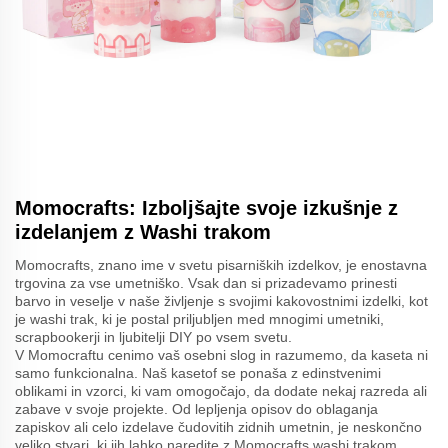
Momocrafts: Izboljšajte svoje izkušnje z
izdelanjem z Washi trakom
Momocrafts, znano ime v svetu pisarniških izdelkov, je enostavna
trgovina za vse umetniško. Vsak dan si prizadevamo prinesti
barvo in veselje v naše življenje s svojimi kakovostnimi izdelki, kot
je washi trak, ki je postal priljubljen med mnogimi umetniki,
scrapbookerji in ljubitelji DIY po vsem svetu.
V Momocraftu cenimo vaš osebni slog in razumemo, da kaseta ni
samo funkcionalna. Naš kasetof se ponaša z edinstvenimi
oblikami in vzorci, ki vam omogočajo, da dodate nekaj razreda ali
zabave v svoje projekte. Od lepljenja opisov do oblaganja
zapiskov ali celo izdelave čudovitih zidnih umetnin, je neskončno
veliko stvari, ki jih lahko naredite z Momocrafts washi trakom.