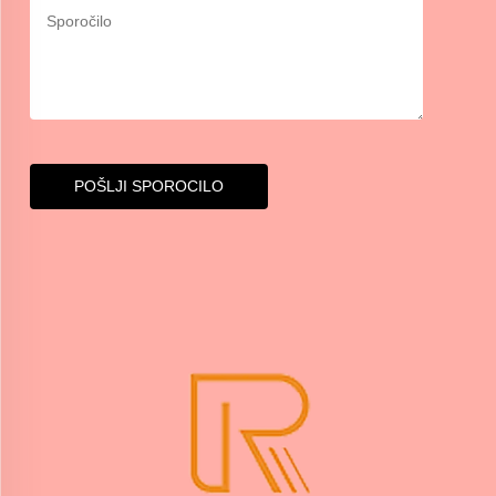
POŠLJI SPOROCILO